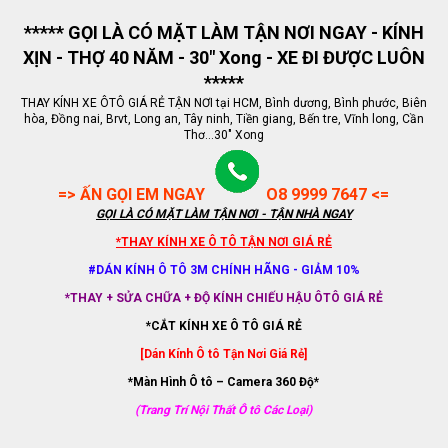
***** GỌI LÀ CÓ MẶT LÀM TẬN NƠI NGAY - KÍNH
XỊN - THỢ 40 NĂM - 30" Xong - XE ĐI ĐƯỢC LUÔN
*****
THAY KÍNH XE ÔTÔ GIÁ RẺ TẬN NƠI tại HCM, Bình dương, Bình phước, Biên
hòa, Đồng nai, Brvt, Long an, Tây ninh, Tiền giang, Bến tre, Vĩnh long, Cần
Thơ...30" Xong
=> ẤN GỌI EM NGAY
O8 9999 7647 <=
GỌI LÀ CÓ MẶT LÀM TẬN NƠI - TẬN NHÀ NGAY
*THAY KÍNH XE Ô TÔ TẬN NƠI GIÁ RẺ
#DÁN KÍNH Ô TÔ 3M CHÍNH HÃNG - GIẢM 10%
*THAY + SỬA CHỮA + ĐỘ KÍNH CHIẾU HẬU ÔTÔ GIÁ RẺ
*CẮT KÍNH XE Ô TÔ GIÁ RẺ
[Dán Kính Ô tô Tận Nơi Giá Rẻ]
*Màn Hình Ô tô – Camera 360 Độ*
(Trang Trí Nội Thất Ô tô Các Loại)