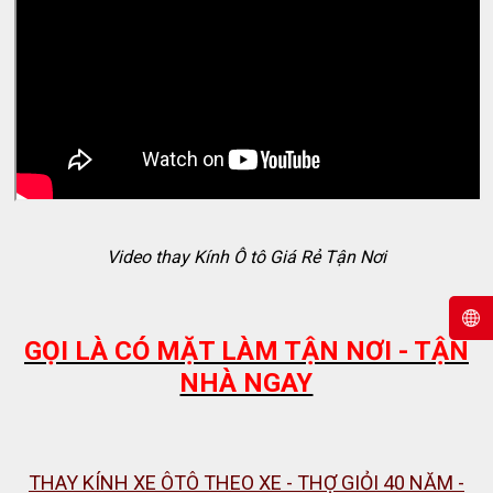
Video thay Kính Ô tô Giá Rẻ Tận Nơi
GỌI LÀ CÓ MẶT LÀM TẬN NƠI - TẬN
NHÀ NGAY
THAY KÍNH XE ÔTÔ THEO XE - THỢ GIỎI 40 NĂM -