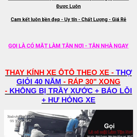
Được Luôn
Cam kết luôn bền đẹp - Uy tín - Chất Lượng - Giá Rẻ
GỌI LÀ CÓ MẶT LÀM TẬN NƠI - TẬN NHÀ NGAY
THAY KÍNH XE ÔTÔ THEO XE -
THỢ
GIỎI 40 NĂM
- RÁP 30" XONG
-
KHÔNG BỊ TRẦY XƯỚC + BÁO LỖI
+ HƯ HỎNG XE