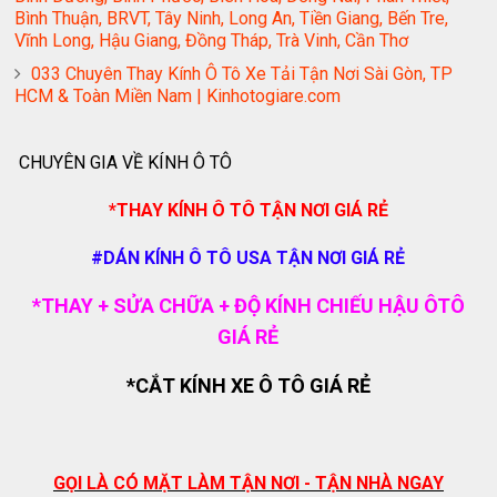
Bình Thuận, BRVT, Tây Ninh, Long An, Tiền Giang, Bến Tre,
Vĩnh Long, Hậu Giang, Đồng Tháp, Trà Vinh, Cần Thơ
033 Chuyên Thay Kính Ô Tô Xe Tải Tận Nơi Sài Gòn, TP
HCM & Toàn Miền Nam | Kinhotogiare.com
CHUYÊN GIA VỀ KÍNH Ô TÔ
*THAY KÍNH Ô TÔ TẬN NƠI GIÁ RẺ
#DÁN KÍNH Ô TÔ USA TẬN NƠI GIÁ RẺ
*THAY + SỬA CHỮA + ĐỘ KÍNH CHIẾU HẬU ÔTÔ
GIÁ RẺ
*CẮT KÍNH XE Ô TÔ GIÁ RẺ
GỌI LÀ CÓ MẶT LÀM TẬN NƠI - TẬN NHÀ NGAY