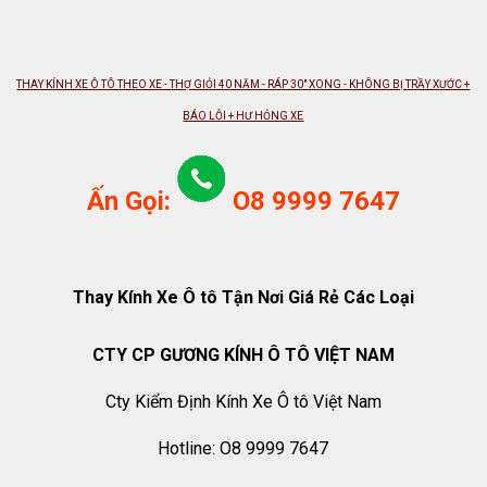
THAY KÍNH XE Ô TÔ THEO XE - THỢ GIỎI 40 NĂM - RÁP 30" XONG - KHÔNG BỊ TRẦY XƯỚC +
BÁO LỖI + HƯ HỎNG XE
Ấn Gọi:
O8 9999 7647
Thay Kính Xe Ô tô Tận Nơi Giá Rẻ Các Loại
CTY CP GƯƠNG KÍNH Ô TÔ VIỆT NAM
Cty Kiểm Định Kính Xe Ô tô Việt Nam
Hotline: O8 9999 7647