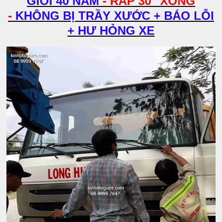
GIỎI 40 NĂM
- RÁP 30" XONG
-
KHÔNG BỊ TRẦY XƯỚC + BÁO LỖI
+ HƯ HỎNG XE