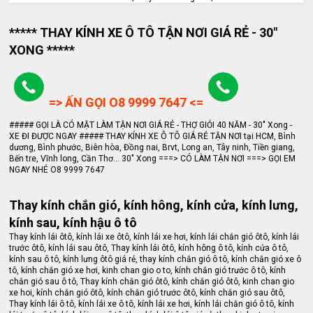
***** THAY KÍNH XE Ô TÔ TẬN NƠI GIÁ RẺ - 30"
XONG *****
=> ẤN GỌI O8 9999 7647 <=
##### GỌI LÀ CÓ MẶT LÀM TẬN NƠI GIÁ RẺ - THỢ GIỎI 40 NĂM - 30" Xong -
XE ĐI ĐƯỢC NGAY ##### THAY KÍNH XE Ô TÔ GIÁ RẺ TẬN NƠI tại HCM, Bình
dương, Bình phước, Biên hòa, Đồng nai, Brvt, Long an, Tây ninh, Tiền giang,
Bến tre, Vĩnh long, Cần Thơ... 30" Xong ===> CÓ LÀM TẬN NƠI ===> GỌI EM
NGAY NHÉ O8 9999 7647
Thay kính chắn gió, kính hông, kính cửa, kính lưng,
kính sau, kính hậu ô tô
Thay kính lái ôtô, kính lái xe ôtô, kính lái xe hơi, kính lái chắn gió ôtô, kính lái
trước ôtô, kính lái sau ôtô, Thay kính lái ôtô, kính hông ô tô, kính cửa ô tô,
kính sau ô tô, kính lưng ôtô giá rẻ, thay kính chắn gió ô tô, kính chắn gió xe ô
tô, kính chắn gió xe hơi, kinh chan gio o to, kính chắn gió trước ô tô, kính
chắn gió sau ô tô, Thay kính chắn gió ôtô, kính chắn gió ôtô, kinh chan gio
xe hoi, kính chắn gió ôtô, kính chắn gió trước ôtô, kính chắn gió sau ôtô,
Thay kính lái ô tô, kính lái xe ô tô, kính lái xe hơi, kính lái chắn gió ô tô, kính