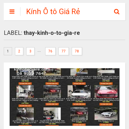
Kính Ô tô Giá Rẻ
LABEL:
thay-kinh-o-to-gia-re
...
1
2
3
76
77
78