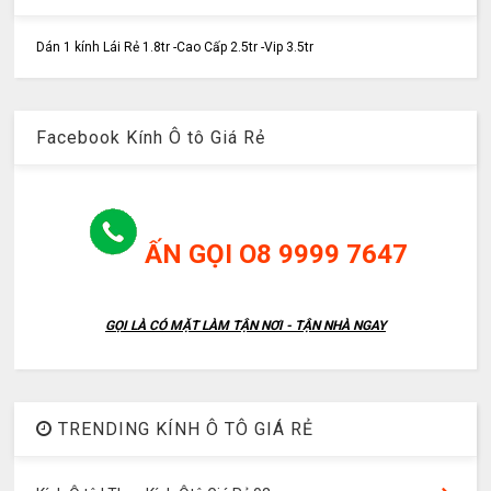
Dán 1 kính Lái Rẻ 1.8tr -Cao Cấp 2.5tr -Vip 3.5tr
Facebook Kính Ô tô Giá Rẻ
ẤN GỌI O8 9999 7647
GỌI LÀ CÓ MẶT LÀM TẬN NƠI - TẬN NHÀ NGAY
TRENDING KÍNH Ô TÔ GIÁ RẺ