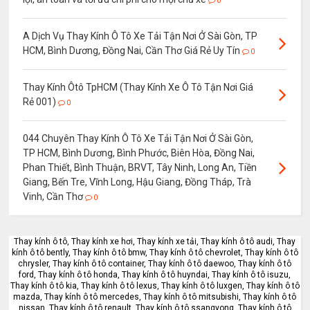
0
A Dịch Vụ Thay Kính Ô Tô Xe Tải Tận Nơi Ở Sài Gòn, TP
HCM, Bình Dương, Đồng Nai, Cần Thơ Giá Rẻ Uy Tín
0
Thay Kính Ôtô TpHCM (Thay Kính Xe Ô Tô Tận Nơi Giá
Rẻ 001)
0
044 Chuyên Thay Kính Ô Tô Xe Tải Tận Nơi Ở Sài Gòn,
TP HCM, Bình Dương, Bình Phước, Biên Hòa, Đồng Nai,
Phan Thiết, Bình Thuận, BRVT, Tây Ninh, Long An, Tiền
Giang, Bến Tre, Vĩnh Long, Hậu Giang, Đồng Tháp, Trà
Vinh, Cần Thơ
0
Thay kính ô tô, Thay kính xe hơi, Thay kính xe tải, Thay kính ô tô audi, Thay
kính ô tô bently, Thay kính ô tô bmw, Thay kính ô tô chevrolet, Thay kính ô tô
chrysler, Thay kính ô tô container, Thay kính ô tô daewoo, Thay kính ô tô
ford, Thay kính ô tô honda, Thay kính ô tô huyndai, Thay kính ô tô isuzu,
Thay kính ô tô kia, Thay kính ô tô lexus, Thay kính ô tô luxgen, Thay kính ô tô
mazda, Thay kính ô tô mercedes, Thay kính ô tô mitsubishi, Thay kính ô tô
nissan, Thay kính ô tô renault, Thay kính ô tô ssangyong, Thay kính ô tô