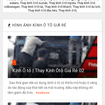
subaru, Thay kính ô tô suzuki, Thay kính ô tô toyota, Thay kính ô tô
volkswagen, Thay kính ô tô tải, Thay kính ô tô khách, Thay kính ô tô du lịch,
Thay kính ô tô đầu kéo, Thay kính ô tô,
HÌNH ẢNH KÍNH Ô TÔ GIÁ RẺ
1
Kính Ô tô | Thay Kính Ôtô Giá Rẻ 02
Sau thời gian dài sử dụng, kính ô tô có thể bị mờ hoặc ố vàng
do tác động của thời tiết và môi trường. Điều này không chỉ
làm giảm độ tron...
Readmore