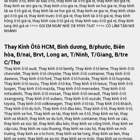
lái trước ô tô, kính lái sau ô tô, thay kính lái ô tô giá rẻ, thay kinh oto gia re,
thay kinh xe oto gia re, thay kinh o to gia re, thay kinh xe hoi gia re, thay kính
lái xe ô tô giá rẻ, thay kính lái xe hơi giá rẻ, thay kinh xe gia re, thay kính chắn
gió ô tô giá rẻ, thay kính trước ô tô giá rẻ, thay kính lái ô tô giá rẻ, thay kính
hông ô tô giá rẻ, thay kính cửa ô tô giá rẻ, thay kính sau ô tô giá rẻ, thay kính
lưng ôtô giá rẻ ===> GỌI EM NGAY NHÉ O8 9999 7647 ===> CÓ LÀM TẬN NƠI
NHANH
Thay Kính Ôtô HCM, Bình dương, B/phước, Biên
hòa, Đ/nai, Brvt, Long an, T/Ninh, T/Giang, B/tre
C/Thơ
Thay kính ô tô audi, Thay kính ô tô bently, Thay kính ô tô bmw, Thay kính ô tô
chevrolet, Thay kính ô tô chrysler, Thay kính ô tô container, Thay kính ô tô
daewoo, Thay kính ô tô ford, Thay kính ô tô honda, Thay kính ô tô huyndai,
Thay kính ô tô isuzu, Thay kính ô tô kia, Thay kính ô tô lexus, Thay kính ô tô
luxgen, Thay kính ô tô mazda, Thay kính ô tô mercedes, Thay kính ô tô
mitsubishi, Thay kính ô tô nissan, Thay kính ô tô renault, Thay kính ô tô
ssangyong, Thay kính ô tô subaru, Thay kính ô tô suzuki, Thay kính ô tô
toyota, Thay kính ô tô volkswagen, Thay kính ô tô tải, Thay kính ô tô khách,
Thay kính ô tô du lịch, Thay kính ô tô đầu kéo, Thay kính ô tô, thay kính ô tô,
Thay kính xe hơi, Thay kính xe tải, thay kính xe ô tô, thay kính xe tải, thay
kính xe khách, thay kính xe du lịch, thay kính container, thay kính xe cẩu,
thay kính xe xúc lật, thay kính đầu kéo, thay kính xe công trình, thay kính xe
cấp cứu, thay kính xe cứu thương, thay kính xe cứu hộ, thay kính xe môi
trường, thay kinh xe o to hcm, thay kính xe be tong, thay kính xe ben, thay
kính xe somi, thay kính xe sơ mi, thay kính xe rơ móc, thay kính xe rơ mooc,