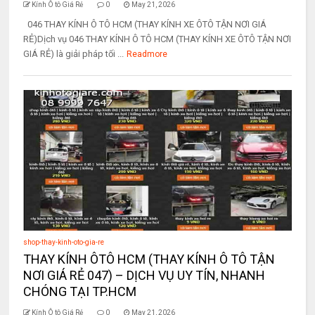
Kính Ô tô Giá Rẻ
0
May 21, 2026
046 THAY KÍNH Ô TÔ HCM (THAY KÍNH XE ÔTÔ TẬN NƠI GIÁ
RẺ)Dịch vụ 046 THAY KÍNH Ô TÔ HCM (THAY KÍNH XE ÔTÔ TẬN NƠI
GIÁ RẺ) là giải pháp tối ...
Readmore
shop-thay-kinh-oto-gia-re
THAY KÍNH ÔTÔ HCM (THAY KÍNH Ô TÔ TẬN
NƠI GIÁ RẺ 047) – DỊCH VỤ UY TÍN, NHANH
CHÓNG TẠI TP.HCM
Kính Ô tô Giá Rẻ
0
May 21, 2026