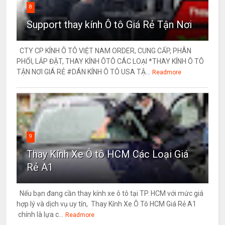
8
Support thay kính Ô tô Giá Rẻ Tận Nơi
CTY CP KÍNH Ô TÔ VIỆT NAM ORDER, CUNG CẤP, PHÂN
PHỐI, LẮP ĐẶT, THAY KÍNH ÔTÔ CÁC LOẠI *THAY KÍNH Ô TÔ
TẬN NƠI GIÁ RẺ #DÁN KÍNH Ô TÔ USA TẬ...
Readmore
9
Thay Kính Xe Ô tô HCM Các Loại Giá
Rẻ A1
Nếu bạn đang cần thay kính xe ô tô tại TP. HCM với mức giá
hợp lý và dịch vụ uy tín, Thay Kính Xe Ô Tô HCM Giá Rẻ A1
chính là lựa c...
Readmore