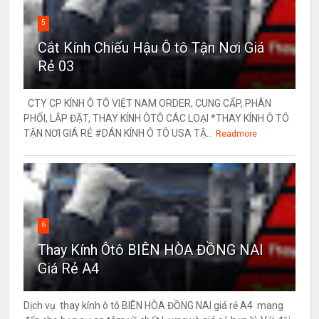
5
Cắt Kính Chiếu Hậu Ô tô Tận Nơi Giá
Rẻ 03
CTY CP KÍNH Ô TÔ VIỆT NAM ORDER, CUNG CẤP, PHÂN
PHỐI, LẮP ĐẶT, THAY KÍNH ÔTÔ CÁC LOẠI *THAY KÍNH Ô TÔ
TẬN NƠI GIÁ RẺ #DÁN KÍNH Ô TÔ USA TẬ...
Readmore
6
Thay Kính Ôtô BIÊN HÒA ĐỒNG NAI
Giá Rẻ A4
Dịch vụ thay kính ô tô BIÊN HÒA ĐỒNG NAI giá rẻ A4 mang