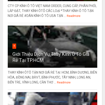
CTY CP KÍNH Ô TÔ VIỆT NAM ORDER, CUNG CẤP, PHÂN PHỐI,
LẮP ĐẶT, THAY KÍNH ÔTÔ CÁC LOẠI *THAY KÍNH Ô TÔ TẬN
NƠI GIÁ RẺ #DÁN KÍNH Ô TÔ USA TẬN ...
Readmore
4
Giới Thiệu Dịch Vụ Thay Kính Ô Tô Giá
Rẻ Tại TP.HCM
THAY KÍNH ÔTÔ TẬN NƠI GIÁ RẺ TẠI: HCM, BÌNH DƯƠNG, BIÊN
HÒA, ĐỒNG NAI, BRVT, BÌNH PHƯỚC, TÂY NINH, LONG AN,
BẾN TRE, VĨNH LONG, CẦN THƠ ...
Readmore