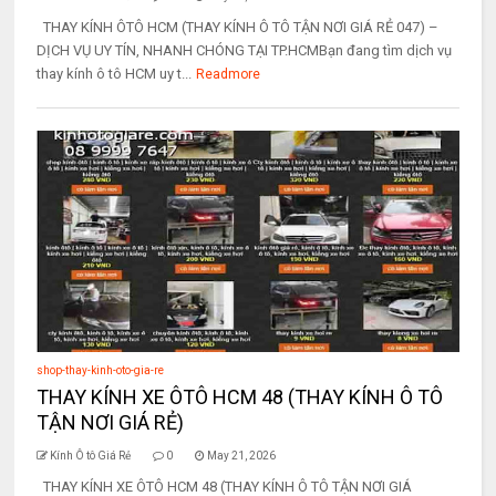
THAY KÍNH ÔTÔ HCM (THAY KÍNH Ô TÔ TẬN NƠI GIÁ RẺ 047) –
DỊCH VỤ UY TÍN, NHANH CHÓNG TẠI TP.HCMBạn đang tìm dịch vụ
thay kính ô tô HCM uy t...
Readmore
shop-thay-kinh-oto-gia-re
THAY KÍNH XE ÔTÔ HCM 48 (THAY KÍNH Ô TÔ
TẬN NƠI GIÁ RẺ)
Kính Ô tô Giá Rẻ
0
May 21, 2026
THAY KÍNH XE ÔTÔ HCM 48 (THAY KÍNH Ô TÔ TẬN NƠI GIÁ