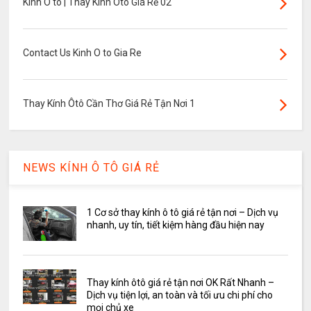
Kính Ô tô | Thay Kính Ôtô Giá Rẻ 02
Contact Us Kinh O to Gia Re
Thay Kính Ôtô Cần Thơ Giá Rẻ Tận Nơi 1
NEWS KÍNH Ô TÔ GIÁ RẺ
1 Cơ sở thay kính ô tô giá rẻ tận nơi – Dịch vụ
nhanh, uy tín, tiết kiệm hàng đầu hiện nay
Thay kính ôtô giá rẻ tận nơi OK Rất Nhanh –
Dịch vụ tiện lợi, an toàn và tối ưu chi phí cho
mọi chủ xe