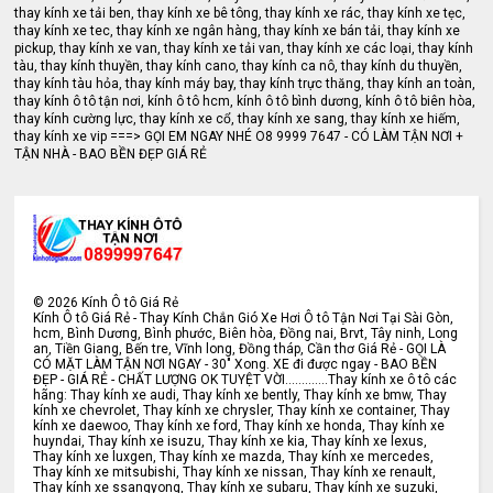
thay kính xe tải ben, thay kính xe bê tông, thay kính xe rác, thay kính xe tẹc,
thay kính xe tec, thay kính xe ngân hàng, thay kính xe bán tải, thay kính xe
pickup, thay kính xe van, thay kính xe tải van, thay kính xe các loại, thay kính
tàu, thay kính thuyền, thay kính cano, thay kính ca nô, thay kính du thuyền,
thay kính tàu hỏa, thay kính máy bay, thay kính trực thăng, thay kính an toàn,
thay kính ô tô tận nơi, kính ô tô hcm, kính ô tô bình dương, kính ô tô biên hòa,
thay kính cường lực, thay kính xe cổ, thay kính xe sang, thay kính xe hiếm,
thay kính xe vip ===> GỌI EM NGAY NHÉ O8 9999 7647 - CÓ LÀM TẬN NƠI +
TẬN NHÀ - BAO BỀN ĐẸP GIÁ RẺ
©
2026
Kính Ô tô Giá Rẻ
Kính Ô tô Giá Rẻ - Thay Kính Chắn Gió Xe Hơi Ô tô Tận Nơi Tại Sài Gòn,
hcm, Bình Dương, Bình phước, Biên hòa, Đồng nai, Brvt, Tây ninh, Long
an, Tiền Giang, Bến tre, Vĩnh long, Đồng tháp, Cần thơ Giá Rẻ - GỌI LÀ
CÓ MẶT LÀM TẬN NƠI NGAY - 30" Xong. XE đi được ngay - BAO BỀN
ĐẸP - GIÁ RẺ - CHẤT LƯỢNG OK TUYỆT VỜI.............Thay kính xe ô tô các
hãng: Thay kính xe audi, Thay kính xe bently, Thay kính xe bmw, Thay
kính xe chevrolet, Thay kính xe chrysler, Thay kính xe container, Thay
kính xe daewoo, Thay kính xe ford, Thay kính xe honda, Thay kính xe
huyndai, Thay kính xe isuzu, Thay kính xe kia, Thay kính xe lexus,
Thay kính xe luxgen, Thay kính xe mazda, Thay kính xe mercedes,
Thay kính xe mitsubishi, Thay kính xe nissan, Thay kính xe renault,
Thay kính xe ssangyong, Thay kính xe subaru, Thay kính xe suzuki,