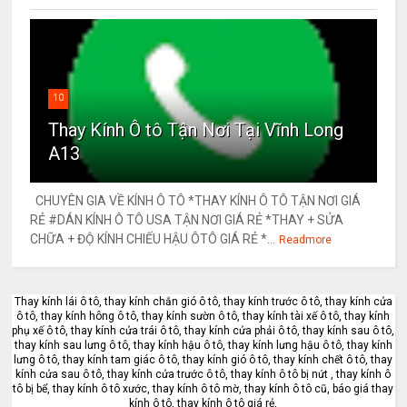
10
Thay Kính Ô tô Tận Nơi Tại Vĩnh Long
A13
CHUYÊN GIA VỀ KÍNH Ô TÔ *THAY KÍNH Ô TÔ TẬN NƠI GIÁ
RẺ #DÁN KÍNH Ô TÔ USA TẬN NƠI GIÁ RẺ *THAY + SỬA
CHỮA + ĐỘ KÍNH CHIẾU HẬU ÔTÔ GIÁ RẺ *...
Readmore
Thay kính lái ô tô, thay kính chắn gió ô tô, thay kính trước ô tô, thay kính cửa
ô tô, thay kính hông ô tô, thay kính sườn ô tô, thay kính tài xế ô tô, thay kính
phụ xế ô tô, thay kính cửa trái ô tô, thay kính cửa phải ô tô, thay kính sau ô tô,
thay kính sau lưng ô tô, thay kính hậu ô tô, thay kính lưng hậu ô tô, thay kính
lưng ô tô, thay kính tam giác ô tô, thay kính gió ô tô, thay kính chết ô tô, thay
kính cửa sau ô tô, thay kính cửa trước ô tô, thay kính ô tô bị nứt , thay kính ô
tô bị bể, thay kính ô tô xước, thay kính ô tô mờ, thay kính ô tô cũ, báo giá thay
kính ô tô, thay kính ô tô giá rẻ,