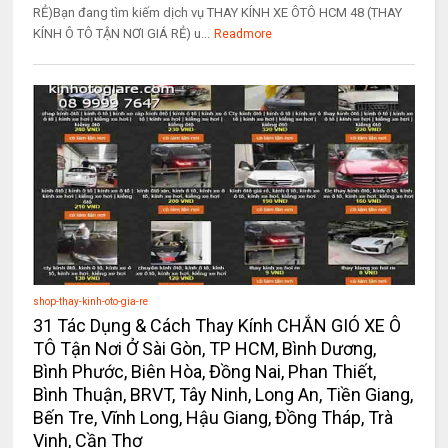
RẺ)Bạn đang tìm kiếm dịch vụ THAY KÍNH XE ÔTÔ HCM 48 (THAY
KÍNH Ô TÔ TẬN NƠI GIÁ RẺ) u...
Readmore
shop-thay-kinh-oto-gia-re
31 Tác Dụng & Cách Thay Kính CHẮN GIÓ XE Ô
TÔ Tận Nơi Ở Sài Gòn, TP HCM, Bình Dương,
Bình Phước, Biên Hòa, Đồng Nai, Phan Thiết,
Bình Thuận, BRVT, Tây Ninh, Long An, Tiền Giang,
Bến Tre, Vĩnh Long, Hậu Giang, Đồng Tháp, Trà
Vinh, Cần Thơ