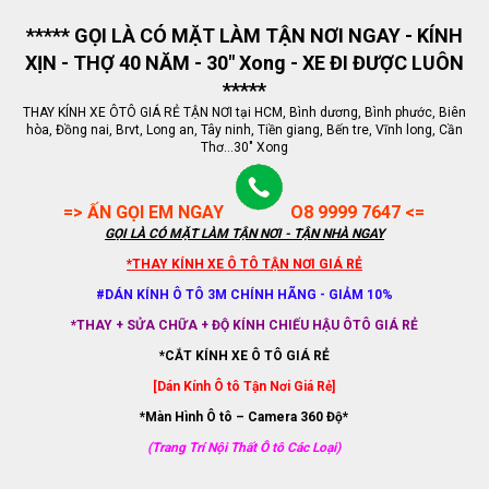
***** GỌI LÀ CÓ MẶT LÀM TẬN NƠI NGAY - KÍNH
XỊN - THỢ 40 NĂM - 30" Xong - XE ĐI ĐƯỢC LUÔN
*****
THAY KÍNH XE ÔTÔ GIÁ RẺ TẬN NƠI tại HCM, Bình dương, Bình phước, Biên
hòa, Đồng nai, Brvt, Long an, Tây ninh, Tiền giang, Bến tre, Vĩnh long, Cần
Thơ...30" Xong
=> ẤN GỌI EM NGAY
O8 9999 7647 <=
GỌI LÀ CÓ MẶT LÀM TẬN NƠI - TẬN NHÀ NGAY
*THAY KÍNH XE Ô TÔ TẬN NƠI GIÁ RẺ
#DÁN KÍNH Ô TÔ 3M CHÍNH HÃNG - GIẢM 10%
*THAY + SỬA CHỮA + ĐỘ KÍNH CHIẾU HẬU ÔTÔ GIÁ RẺ
*CẮT KÍNH XE Ô TÔ GIÁ RẺ
[Dán Kính Ô tô Tận Nơi Giá Rẻ]
*Màn Hình Ô tô – Camera 360 Độ*
(Trang Trí Nội Thất Ô tô Các Loại)