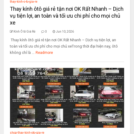
thay-kinh-o-to-gia-re
Thay kính ôtô giá rẻ tận nơi OK Rất Nhanh – Dịch
vụ tiện lợi, an toàn và tối ưu chi phí cho mọi chủ
xe
Kính Ô tô Giá Rẻ
0
Jun 10, 2026
Thay kính ôtô giá rẻ tận nơi OK Rất Nhanh – Dịch vụ tiện lợi, an
toàn và tối ưu chi phí cho mọi chủ xeTrong thời đại hiện nay, ôtô
không chỉ là ...
Readmore
shop-thay-kinh-oto-gia-re