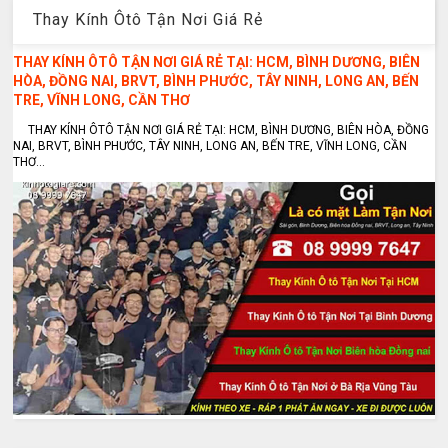
Thay Kính Ôtô Tận Nơi Giá Rẻ
THAY KÍNH ÔTÔ TẬN NƠI GIÁ RẺ TẠI: HCM, BÌNH DƯƠNG, BIÊN
HÒA, ĐỒNG NAI, BRVT, BÌNH PHƯỚC, TÂY NINH, LONG AN, BẾN
TRE, VĨNH LONG, CẦN THƠ
THAY KÍNH ÔTÔ TẬN NƠI GIÁ RẺ TẠI: HCM, BÌNH DƯƠNG, BIÊN HÒA, ĐỒNG
NAI, BRVT, BÌNH PHƯỚC, TÂY NINH, LONG AN, BẾN TRE, VĨNH LONG, CẦN
THƠ...