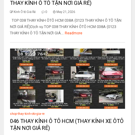
THAY KÍNH Ô TÔ TẬN NƠI GIÁ RẺ)
Kính Ô tô Giá Rẻ
0
May 21, 2026
TOP 038 THAY KÍNH ÔTÔ HCM 038A (0123 THAY KÍNH Ô TÔ TẬN
NƠI GIÁ RẺ)Dịch vụ TOP 038 THAY KÍNH ÔTÔ HCM 038A (0123
THAY KÍNH Ô TÔ TẬN NƠI GIÁ...
Readmore
shop-thay-kinh-oto-gia-re
046 THAY KÍNH Ô TÔ HCM (THAY KÍNH XE ÔTÔ
TẬN NƠI GIÁ RẺ)