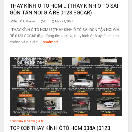
THAY KÍNH Ô TÔ HCM U (THAY KÍNH Ô TÔ SÀI
GÒN TẬN NƠI GIÁ RẺ 0123 SGCAR)
Kính Ô tô Giá Rẻ
0
May 21, 2026
THAY KÍNH Ô TÔ HCM U (THAY KÍNH Ô TÔ SÀI GÒN TẬN NƠI GIÁ
RẺ 0123 SGCAR)Bạn đang tìm dịch vụ thay kính ô tô uy tín, nhanh
chóng và giá rẻ t...
Readmore
shop-thay-kinh-oto-gia-re
TOP 038 THAY KÍNH ÔTÔ HCM 038A (0123