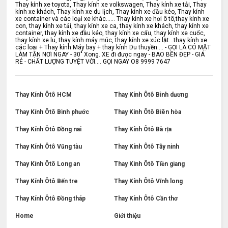
Thay kính xe toyota, Thay kính xe volkswagen, Thay kính xe tải, Thay
kính xe khách, Thay kính xe du lịch, Thay kính xe đầu kéo, Thay kính
xe container và các loại xe khác...... Thay kính xe hơi ô tô,thay kính xe
con, thay kính xe tải, thay kính xe ca, thay kính xe khách, thay kính xe
container, thay kính xe đầu kéo, thay kính xe cẩu, thay kính xe cuốc,
thay kính xe lu, thay kính máy múc, thay kính xe xúc lật...thay kính xe
các loại + Thay kính Máy bay + thay kính Du thuyền.... - GỌI LÀ CÓ MẶT
LÀM TẬN NƠI NGAY - 30" Xong. XE đi được ngay - BAO BỀN ĐẸP - GIÁ
RẺ - CHẤT LƯỢNG TUYỆT VỜI.... GỌI NGAY O8 9999 7647
Thay Kính Ôtô HCM
Thay Kính Ôtô Bình dương
Thay Kính Ôtô Bình phước
Thay Kính Ôtô Biên hòa
Thay Kính Ôtô Đồng nai
Thay Kính Ôtô Bà rịa
Thay Kính Ôtô Vũng tàu
Thay Kính Ôtô Tây ninh
Thay Kính Ôtô Long an
Thay Kính Ôtô Tiền giang
Thay Kính Ôtô Bến tre
Thay Kính Ôtô Vĩnh long
Thay Kính Ôtô Đồng tháp
Thay Kính Ôtô Cần thơ
Home
Giới thiệu