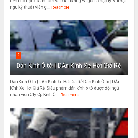
đến cho bạn sự an tâm về chất lượng và giá cả hợp lý. Với đội
ngũ kỹ thuật viên gi...
Readmore
7
Dán Kính Ô tô | DÁn Kính Xe Hơi Giá Rẻ
Dán Kính Ô tô | DÁn Kính Xe Hơi Giá Rẻ Dán Kính Ô tô | DÁn
Kính Xe Hơi Giá Rẻ Siêu phẩm dán kính ô tô được đội ngũ
nhân viên Cty Cp Kính Ô ...
Readmore