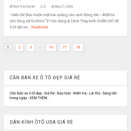
Kính Ô tô Giá Rẻ
0
May 21, 2026
Hiểu rồi! Bạn muốn một bài quảng cáo sinh động dài ~4000 từ
cho blog với từ khóa:"31 tác dụng & Cách Thay kính CHẮN GIÓ XE
ô tô tận nơ...
Readmore
...
1
2
3
76
77
78
CẦN BÁN XE Ô TÔ ĐẸP GIÁ RẺ
Cần Bán xe ô tô đẹp - Giá Rẻ - Bao test - Kiểm tra - Lái thử - Sang tên
trong ngày - XEM THÊM...
DÁN KÍNH ÔTÔ USA GIÁ RẺ