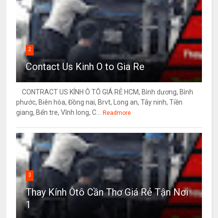
2
Contact Us Kinh O to Gia Re
CONTRACT US KÍNH Ô TÔ GIÁ RẺ HCM, Bình dương, Bình
phước, Biên hòa, Đồng nai, Brvt, Long an, Tây ninh, Tiền
giang, Bến tre, Vĩnh long, C...
Readmore
3
Thay Kính Ôtô Cần Thơ Giá Rẻ Tận Nơi
1