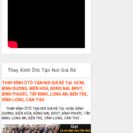
Thay Kính Ôtô Tận Nơi Giá Rẻ
THAY KÍNH ÔTÔ TẬN NƠI GIÁ RẺ TẠI: HCM,
BÌNH DƯƠNG, BIÊN HÒA, ĐỒNG NAI, BRVT,
BÌNH PHƯỚC, TÂY NINH, LONG AN, BẾN TRE,
VĨNH LONG, CẦN THƠ
THAY KÍNH ÔTÔ TẬN NƠI GIÁ RẺ TẠI: HCM, BÌNH
DƯƠNG, BIÊN HÒA, ĐỒNG NAI, BRVT, BÌNH PHƯỚC, TÂY
NINH, LONG AN, BẾN TRE, VĨNH LONG, CẦN THƠ...