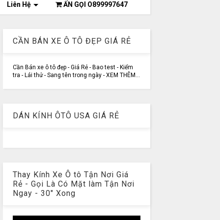
Liên Hệ
ẤN GỌI O899997647
CẦN BÁN XE Ô TÔ ĐẸP GIÁ RẺ
Cần Bán xe ô tô đẹp - Giá Rẻ - Bao test - Kiểm
tra - Lái thử - Sang tên trong ngày - XEM THÊM...
DÁN KÍNH ÔTÔ USA GIÁ RẺ
Thay Kính Xe Ô tô Tận Nơi Giá
Rẻ - Gọi Là Có Mặt làm Tận Nơi
Ngay - 30" Xong