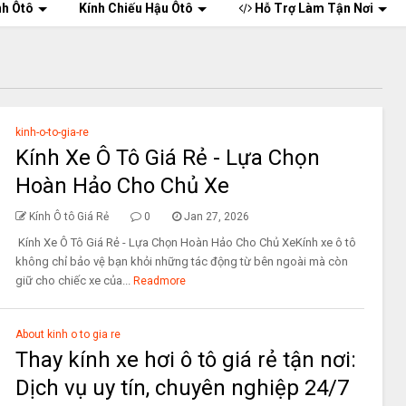
nh Ôtô
Kính Chiếu Hậu Ôtô
Hỗ Trợ Làm Tận Nơi
kinh-o-to-gia-re
Kính Xe Ô Tô Giá Rẻ - Lựa Chọn
Hoàn Hảo Cho Chủ Xe
Kính Ô tô Giá Rẻ
0
Jan 27, 2026
Kính Xe Ô Tô Giá Rẻ - Lựa Chọn Hoàn Hảo Cho Chủ XeKính xe ô tô
không chỉ bảo vệ bạn khỏi những tác động từ bên ngoài mà còn
giữ cho chiếc xe của...
Readmore
About kinh o to gia re
Thay kính xe hơi ô tô giá rẻ tận nơi:
Dịch vụ uy tín, chuyên nghiệp 24/7