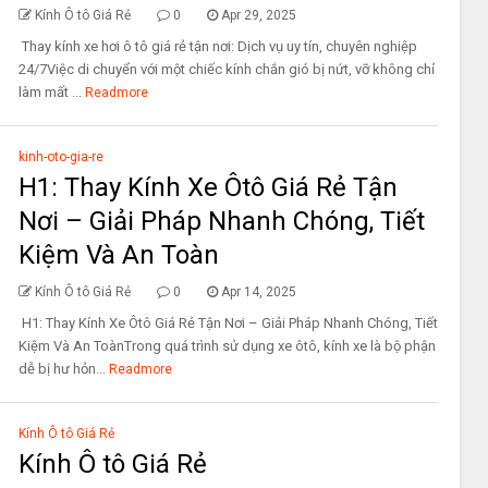
Kính Ô tô Giá Rẻ
0
Apr 29, 2025
Thay kính xe hơi ô tô giá rẻ tận nơi: Dịch vụ uy tín, chuyên nghiệp
24/7Việc di chuyển với một chiếc kính chắn gió bị nứt, vỡ không chỉ
làm mất ...
Readmore
kinh-oto-gia-re
H1: Thay Kính Xe Ôtô Giá Rẻ Tận
Nơi – Giải Pháp Nhanh Chóng, Tiết
Kiệm Và An Toàn
Kính Ô tô Giá Rẻ
0
Apr 14, 2025
H1: Thay Kính Xe Ôtô Giá Rẻ Tận Nơi – Giải Pháp Nhanh Chóng, Tiết
Kiệm Và An ToànTrong quá trình sử dụng xe ôtô, kính xe là bộ phận
dễ bị hư hỏn...
Readmore
Kính Ô tô Giá Rẻ
Kính Ô tô Giá Rẻ