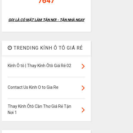
7647
GỌI LÀ CÓ MẶT LÀM TẬN NƠI - TẬN NHÀ NGAY
TRENDING KÍNH Ô TÔ GIÁ RẺ
Kính Ô tô | Thay Kính Ôtô Giá Rẻ 02
Contact Us Kinh O to Gia Re
Thay Kính Ôtô Cần Thơ Giá Rẻ Tận
Nơi 1