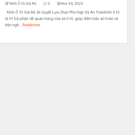
Kính Ô tô Giá Rẻ
0
Nov 04, 2023
Kính Ô Tô Giá Rẻ: Bí Quyết Lựa Chọn Phù Hợp Và An ToànKính ô tô
là 01 bộ phận rất quan trọng của xe ô tô, giúp đảm bảo an toàn và
tiện ngh...
Readmore