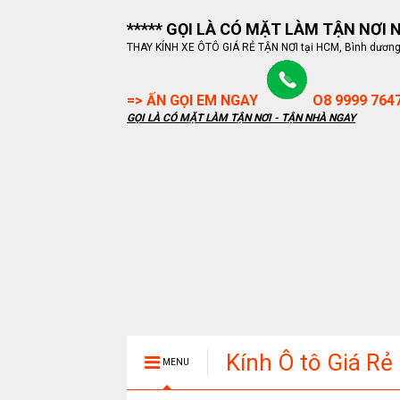
***** GỌI LÀ CÓ MẶT LÀM TẬN NƠI NG
THAY KÍNH XE ÔTÔ GIÁ RẺ TẬN NƠI tại HCM, Bình dương, B
=> ẤN GỌI EM NGAY
O8 9999 764
GỌI LÀ CÓ MẶT LÀM TẬN NƠI - TẬN NHÀ NGAY
Kính Ô tô Giá Rẻ
MENU