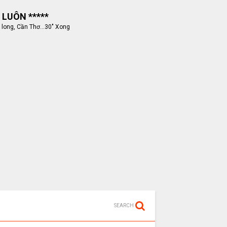
 LUÔN *****
 long, Cần Thơ...30" Xong
SEARCH