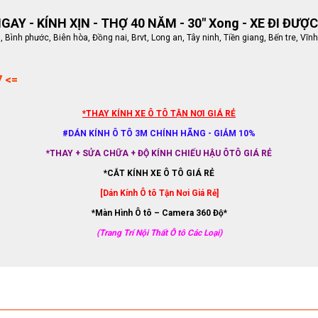
AY - KÍNH XỊN - THỢ 40 NĂM - 30" Xong - XE ĐI ĐƯỢC
ình phước, Biên hòa, Đồng nai, Brvt, Long an, Tây ninh, Tiền giang, Bến tre, Vĩnh
7 <=
*THAY KÍNH XE Ô TÔ TẬN NƠI GIÁ RẺ
#DÁN KÍNH Ô TÔ 3M CHÍNH HÃNG - GIẢM 10%
*THAY + SỬA CHỮA + ĐỘ KÍNH CHIẾU HẬU ÔTÔ GIÁ RẺ
*CẮT KÍNH XE Ô TÔ GIÁ RẺ
[Dán Kính Ô tô Tận Nơi Giá Rẻ]
*Màn Hình Ô tô – Camera 360 Độ*
(Trang Trí Nội Thất Ô tô Các Loại)