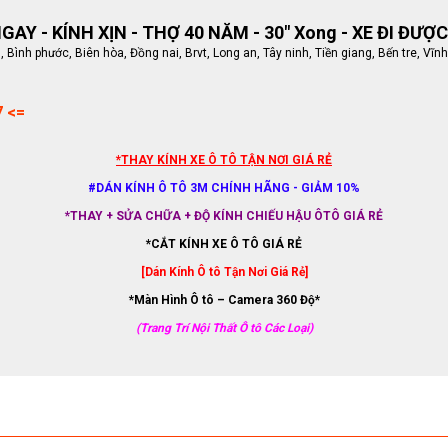
AY - KÍNH XỊN - THỢ 40 NĂM - 30" Xong - XE ĐI ĐƯỢC
ình phước, Biên hòa, Đồng nai, Brvt, Long an, Tây ninh, Tiền giang, Bến tre, Vĩnh
7 <=
*THAY KÍNH XE Ô TÔ TẬN NƠI GIÁ RẺ
#DÁN KÍNH Ô TÔ 3M CHÍNH HÃNG - GIẢM 10%
*THAY + SỬA CHỮA + ĐỘ KÍNH CHIẾU HẬU ÔTÔ GIÁ RẺ
*CẮT KÍNH XE Ô TÔ GIÁ RẺ
[Dán Kính Ô tô Tận Nơi Giá Rẻ]
*Màn Hình Ô tô – Camera 360 Độ*
(Trang Trí Nội Thất Ô tô Các Loại)