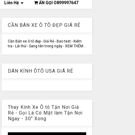
Liên Hệ
ẤN GỌI O899997647
CẦN BÁN XE Ô TÔ ĐẸP GIÁ RẺ
Cần Bán xe ô tô đẹp - Giá Rẻ - Bao test - Kiểm
tra - Lái thử - Sang tên trong ngày - XEM THÊM...
DÁN KÍNH ÔTÔ USA GIÁ RẺ
Thay Kính Xe Ô tô Tận Nơi Giá
Rẻ - Gọi Là Có Mặt làm Tận Nơi
Ngay - 30" Xong