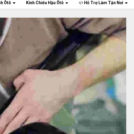
nh Ôtô
Kính Chiếu Hậu Ôtô
Hỗ Trợ Làm Tận Nơi