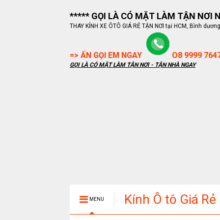
***** GỌI LÀ CÓ MẶT LÀM TẬN NƠI NG
THAY KÍNH XE ÔTÔ GIÁ RẺ TẬN NƠI tại HCM, Bình dương, B
=> ẤN GỌI EM NGAY
O8 9999 764
GỌI LÀ CÓ MẶT LÀM TẬN NƠI - TẬN NHÀ NGAY
Kính Ô tô Giá Rẻ
MENU