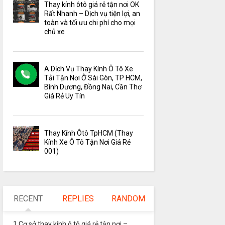
Thay kính ôtô giá rẻ tận nơi OK
Rất Nhanh – Dịch vụ tiện lợi, an
toàn và tối ưu chi phí cho mọi
chủ xe
A Dịch Vụ Thay Kính Ô Tô Xe
Tải Tận Nơi Ở Sài Gòn, TP HCM,
Bình Dương, Đồng Nai, Cần Thơ
Giá Rẻ Uy Tín
Thay Kính Ôtô TpHCM (Thay
Kính Xe Ô Tô Tận Nơi Giá Rẻ
001)
RECENT
REPLIES
RANDOM
1 Cơ sở thay kính ô tô giá rẻ tận nơi –