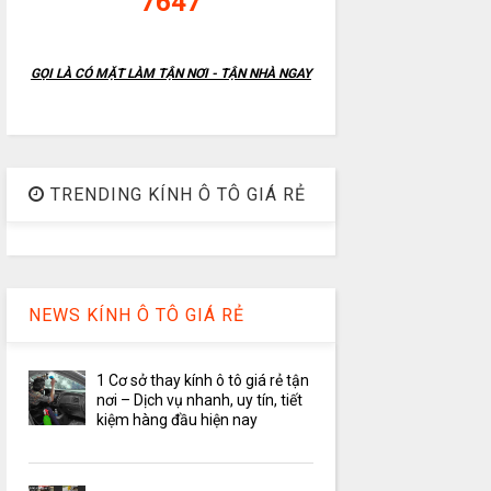
7647
GỌI LÀ CÓ MẶT LÀM TẬN NƠI - TẬN NHÀ NGAY
TRENDING KÍNH Ô TÔ GIÁ RẺ
NEWS KÍNH Ô TÔ GIÁ RẺ
1 Cơ sở thay kính ô tô giá rẻ tận
nơi – Dịch vụ nhanh, uy tín, tiết
kiệm hàng đầu hiện nay