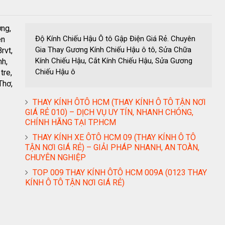
ơng,
Độ Kính Chiếu Hậu Ô tô Gập Điện Giá Rẻ. Chuyên
ên
Gia Thay Gương Kính Chiếu Hậu ô tô, Sửa Chữa
rvt,
Kính Chiếu Hậu, Cắt Kính Chiếu Hậu, Sửa Gương
nh,
Chiếu Hậu ô
tre,
Thơ,
THAY KÍNH ÔTÔ HCM (THAY KÍNH Ô TÔ TẬN NƠI
GIÁ RẺ 010) – DỊCH VỤ UY TÍN, NHANH CHÓNG,
CHÍNH HÃNG TẠI TP.HCM
THAY KÍNH XE ÔTÔ HCM 09 (THAY KÍNH Ô TÔ
TẬN NƠI GIÁ RẺ) – GIẢI PHÁP NHANH, AN TOÀN,
CHUYÊN NGHIỆP
TOP 009 THAY KÍNH ÔTÔ HCM 009A (0123 THAY
KÍNH Ô TÔ TẬN NƠI GIÁ RẺ)