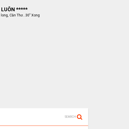
 LUÔN *****
 long, Cần Thơ...30" Xong
SEARCH