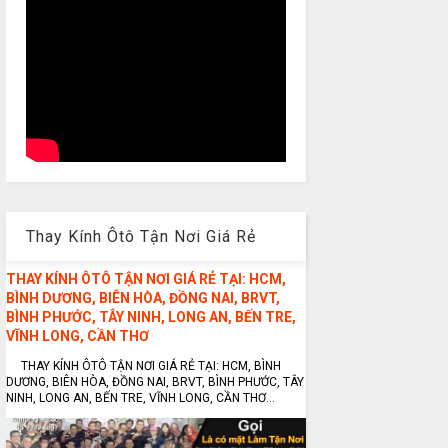
Thay Kính Ôtô Tận Nơi Giá Rẻ
THAY KÍNH ÔTÔ TẬN NƠI GIÁ RẺ TẠI: HCM,
BÌNH DƯƠNG, BIÊN HÒA, ĐỒNG NAI, BRVT,
BÌNH PHƯỚC, TÂY NINH, LONG AN, BẾN TRE,
VĨNH LONG, CẦN THƠ
THAY KÍNH ÔTÔ TẬN NƠI GIÁ RẺ TẠI: HCM, BÌNH
DƯƠNG, BIÊN HÒA, ĐỒNG NAI, BRVT, BÌNH PHƯỚC, TÂY
NINH, LONG AN, BẾN TRE, VĨNH LONG, CẦN THƠ...