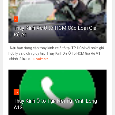
9
Thay Kính Xe Ô tô HCM Các Loại Giá
Rẻ A1
Nếu bạn đang cần thay kính xe ô tô tại TP. HCM với mức giá
hợp lý và dịch vụ uy tín, Thay Kính Xe Ô Tô HCM Giá Rẻ A1
chính là lựa c...
Readmore
10
Thay Kính Ô tô Tận Nơi Tại Vĩnh Long
A13