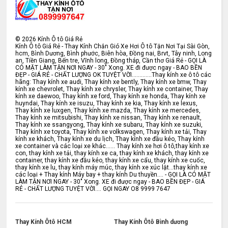
©
2026
Kính Ô tô Giá Rẻ
Kính Ô tô Giá Rẻ - Thay Kính Chắn Gió Xe Hơi Ô tô Tận Nơi Tại Sài Gòn,
hcm, Bình Dương, Bình phước, Biên hòa, Đồng nai, Brvt, Tây ninh, Long
an, Tiền Giang, Bến tre, Vĩnh long, Đồng tháp, Cần thơ Giá Rẻ - GỌI LÀ
CÓ MẶT LÀM TẬN NƠI NGAY - 30" Xong. XE đi được ngay - BAO BỀN
ĐẸP - GIÁ RẺ - CHẤT LƯỢNG OK TUYỆT VỜI.............Thay kính xe ô tô các
hãng: Thay kính xe audi, Thay kính xe bently, Thay kính xe bmw, Thay
kính xe chevrolet, Thay kính xe chrysler, Thay kính xe container, Thay
kính xe daewoo, Thay kính xe ford, Thay kính xe honda, Thay kính xe
huyndai, Thay kính xe isuzu, Thay kính xe kia, Thay kính xe lexus,
Thay kính xe luxgen, Thay kính xe mazda, Thay kính xe mercedes,
Thay kính xe mitsubishi, Thay kính xe nissan, Thay kính xe renault,
Thay kính xe ssangyong, Thay kính xe subaru, Thay kính xe suzuki,
Thay kính xe toyota, Thay kính xe volkswagen, Thay kính xe tải, Thay
kính xe khách, Thay kính xe du lịch, Thay kính xe đầu kéo, Thay kính
xe container và các loại xe khác...... Thay kính xe hơi ô tô,thay kính xe
con, thay kính xe tải, thay kính xe ca, thay kính xe khách, thay kính xe
container, thay kính xe đầu kéo, thay kính xe cẩu, thay kính xe cuốc,
thay kính xe lu, thay kính máy múc, thay kính xe xúc lật...thay kính xe
các loại + Thay kính Máy bay + thay kính Du thuyền.... - GỌI LÀ CÓ MẶT
LÀM TẬN NƠI NGAY - 30" Xong. XE đi được ngay - BAO BỀN ĐẸP - GIÁ
RẺ - CHẤT LƯỢNG TUYỆT VỜI.... GỌI NGAY O8 9999 7647
Thay Kính Ôtô HCM
Thay Kính Ôtô Bình dương