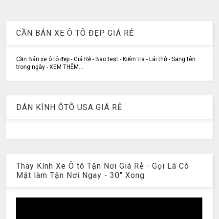
CẦN BÁN XE Ô TÔ ĐẸP GIÁ RẺ
Cần Bán xe ô tô đẹp - Giá Rẻ - Bao test - Kiểm tra - Lái thử - Sang tên
trong ngày - XEM THÊM...
DÁN KÍNH ÔTÔ USA GIÁ RẺ
Thay Kính Xe Ô tô Tận Nơi Giá Rẻ - Gọi Là Có
Mặt làm Tận Nơi Ngay - 30" Xong