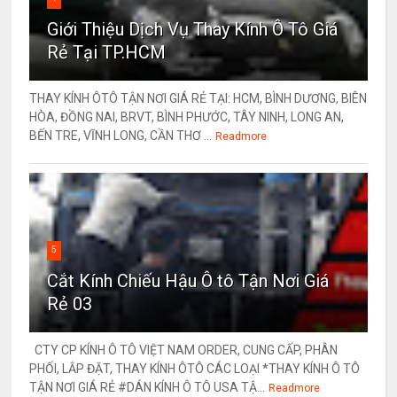
Giới Thiệu Dịch Vụ Thay Kính Ô Tô Giá
Rẻ Tại TP.HCM
THAY KÍNH ÔTÔ TẬN NƠI GIÁ RẺ TẠI: HCM, BÌNH DƯƠNG, BIÊN
HÒA, ĐỒNG NAI, BRVT, BÌNH PHƯỚC, TÂY NINH, LONG AN,
BẾN TRE, VĨNH LONG, CẦN THƠ ...
Readmore
5
Cắt Kính Chiếu Hậu Ô tô Tận Nơi Giá
Rẻ 03
CTY CP KÍNH Ô TÔ VIỆT NAM ORDER, CUNG CẤP, PHÂN
PHỐI, LẮP ĐẶT, THAY KÍNH ÔTÔ CÁC LOẠI *THAY KÍNH Ô TÔ
TẬN NƠI GIÁ RẺ #DÁN KÍNH Ô TÔ USA TẬ...
Readmore