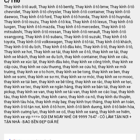
C/Thơ
Thay kính ô tô audi, Thay kính ô tô bently, Thay kính ô tô bmw, Thay kính ô tô
chevrolet, Thay kính ô tô chrysler, Thay kính ô tô container, Thay kính ô tô
daewoo, Thay kính ô tô ford, Thay kính ô tô honda, Thay kính ô tô huyndai,
Thay kính ô tô isuzu, Thay kính ô tô kia, Thay kính ô tô lexus, Thay kính ô tô
luxgen, Thay kính ô tô mazda, Thay kính ô tô mercedes, Thay kính ô tô
mitsubishi, Thay kính ô tô nissan, Thay kính ô tô renault, Thay kính ô tô
ssangyong, Thay kính ô tô subaru, Thay kính ô tô suzuki, Thay kính ô tô
toyota, Thay kính ô tô volkswagen, Thay kính ô tô tải, Thay kính ô tô khách,
Thay kính ô tô du lịch, Thay kính ô tô đầu kéo, Thay kính ô tô, thay kính ô tô,
Thay kính xe hơi, Thay kính xe tải, thay kính xe ô tô, thay kính xe tải, thay
kính xe khách, thay kính xe du lịch, thay kính container, thay kính xe cẩu,
thay kính xe xúc lật, thay kính đầu kéo, thay kính xe công trình, thay kính xe
cấp cứu, thay kính xe cứu thương, thay kính xe cứu hộ, thay kính xe môi
trường, thay kinh xe o to hcm, thay kính xe be tong, thay kính xe ben, thay
kính xe somi, thay kính xe sơ mi, thay kính xe rơ móc, thay kính xe rơ mooc,
thay kính xe tải ben, thay kính xe bê tông, thay kính xe rác, thay kính xe tẹc,
thay kính xe tec, thay kính xe ngân hàng, thay kính xe bán tải, thay kính xe
pickup, thay kính xe van, thay kính xe tải van, thay kính xe các loại, thay kính
tàu, thay kính thuyền, thay kính cano, thay kính ca nô, thay kính du thuyền,
thay kính tàu hỏa, thay kính máy bay, thay kính trực thăng, thay kính an toàn,
thay kính ô tô tận nơi, kính ô tô hcm, kính ô tô bình dương, kính ô tô biên hòa,
thay kính cường lực, thay kính xe cổ, thay kính xe sang, thay kính xe hiếm,
thay kính xe vip ===> GỌI EM NGAY NHÉ O8 9999 7647 - CÓ LÀM TẬN NƠI +
TẬN NHÀ - BAO BỀN ĐẸP GIÁ RẺ