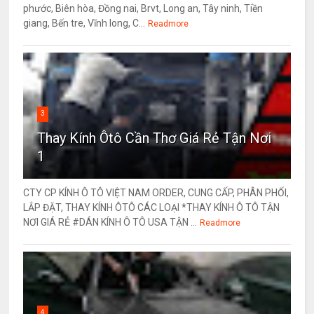
phước, Biên hòa, Đồng nai, Brvt, Long an, Tây ninh, Tiền
giang, Bến tre, Vĩnh long, C...
Readmore
3
Thay Kính Ôtô Cần Thơ Giá Rẻ Tận Nơi
1
CTY CP KÍNH Ô TÔ VIỆT NAM ORDER, CUNG CẤP, PHÂN PHỐI,
LẮP ĐẶT, THAY KÍNH ÔTÔ CÁC LOẠI *THAY KÍNH Ô TÔ TẬN
NƠI GIÁ RẺ #DÁN KÍNH Ô TÔ USA TẬN ...
Readmore
4