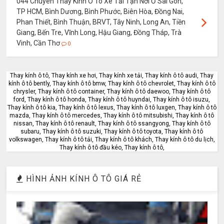
044 Chuyên Thay Kính Ô Tô Xe Tải Tận Nơi Ở Sài Gòn,
TP HCM, Bình Dương, Bình Phước, Biên Hòa, Đồng Nai,
Phan Thiết, Bình Thuận, BRVT, Tây Ninh, Long An, Tiền
Giang, Bến Tre, Vĩnh Long, Hậu Giang, Đồng Tháp, Trà
Vinh, Cần Thơ
0
Thay kính ô tô, Thay kính xe hơi, Thay kính xe tải, Thay kính ô tô audi, Thay
kính ô tô bently, Thay kính ô tô bmw, Thay kính ô tô chevrolet, Thay kính ô tô
chrysler, Thay kính ô tô container, Thay kính ô tô daewoo, Thay kính ô tô
ford, Thay kính ô tô honda, Thay kính ô tô huyndai, Thay kính ô tô isuzu,
Thay kính ô tô kia, Thay kính ô tô lexus, Thay kính ô tô luxgen, Thay kính ô tô
mazda, Thay kính ô tô mercedes, Thay kính ô tô mitsubishi, Thay kính ô tô
nissan, Thay kính ô tô renault, Thay kính ô tô ssangyong, Thay kính ô tô
subaru, Thay kính ô tô suzuki, Thay kính ô tô toyota, Thay kính ô tô
volkswagen, Thay kính ô tô tải, Thay kính ô tô khách, Thay kính ô tô du lịch,
Thay kính ô tô đầu kéo, Thay kính ô tô,
HÌNH ẢNH KÍNH Ô TÔ GIÁ RẺ