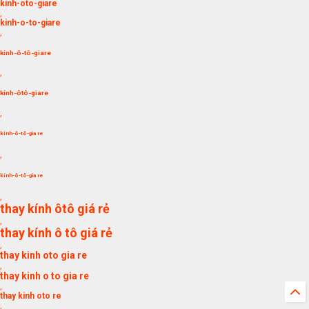
kinh-oto-giare
,
kinh-o-to-giare
,
kính-ô-tô-giare
,
kính-ôtô-giare
,
kính-ô-tô-gia re
,
kính-ô-tô-gia re
,
thay kính ôtô giá rẻ
,
thay kính ô tô giá rẻ
,
thay kinh oto gia re
,
thay kinh o to gia re
,
thay kinh oto re
,