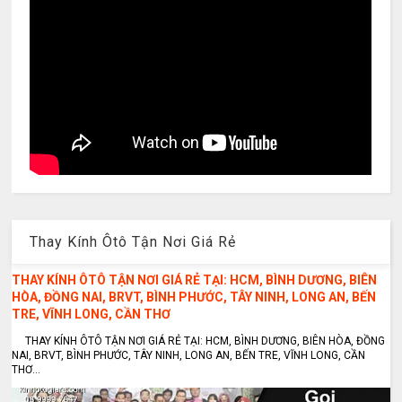
Thay Kính Ôtô Tận Nơi Giá Rẻ
THAY KÍNH ÔTÔ TẬN NƠI GIÁ RẺ TẠI: HCM, BÌNH DƯƠNG, BIÊN
HÒA, ĐỒNG NAI, BRVT, BÌNH PHƯỚC, TÂY NINH, LONG AN, BẾN
TRE, VĨNH LONG, CẦN THƠ
THAY KÍNH ÔTÔ TẬN NƠI GIÁ RẺ TẠI: HCM, BÌNH DƯƠNG, BIÊN HÒA, ĐỒNG
NAI, BRVT, BÌNH PHƯỚC, TÂY NINH, LONG AN, BẾN TRE, VĨNH LONG, CẦN
THƠ...