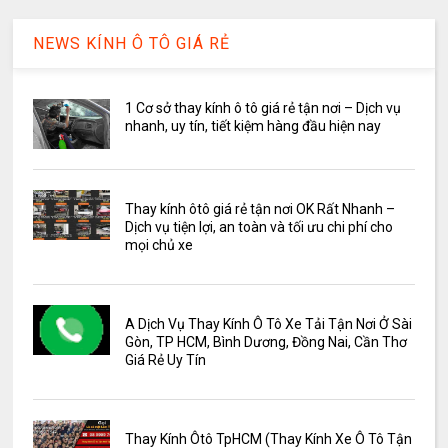
NEWS KÍNH Ô TÔ GIÁ RẺ
1 Cơ sở thay kính ô tô giá rẻ tận nơi – Dịch vụ
nhanh, uy tín, tiết kiệm hàng đầu hiện nay
Thay kính ôtô giá rẻ tận nơi OK Rất Nhanh –
Dịch vụ tiện lợi, an toàn và tối ưu chi phí cho
mọi chủ xe
A Dịch Vụ Thay Kính Ô Tô Xe Tải Tận Nơi Ở Sài
Gòn, TP HCM, Bình Dương, Đồng Nai, Cần Thơ
Giá Rẻ Uy Tín
Thay Kính Ôtô TpHCM (Thay Kính Xe Ô Tô Tận