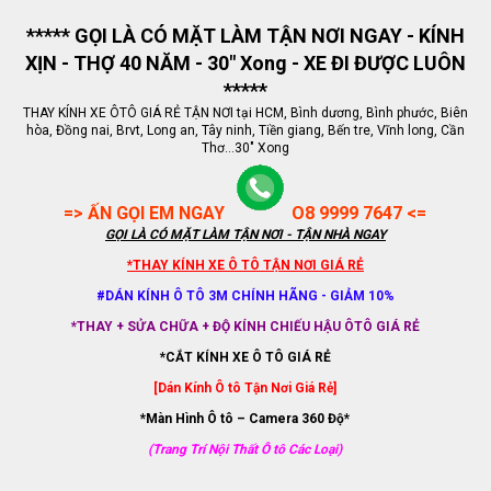
***** GỌI LÀ CÓ MẶT LÀM TẬN NƠI NGAY - KÍNH
XỊN - THỢ 40 NĂM - 30" Xong - XE ĐI ĐƯỢC LUÔN
*****
THAY KÍNH XE ÔTÔ GIÁ RẺ TẬN NƠI tại HCM, Bình dương, Bình phước, Biên
hòa, Đồng nai, Brvt, Long an, Tây ninh, Tiền giang, Bến tre, Vĩnh long, Cần
Thơ...30" Xong
=> ẤN GỌI EM NGAY
O8 9999 7647 <=
GỌI LÀ CÓ MẶT LÀM TẬN NƠI - TẬN NHÀ NGAY
*THAY KÍNH XE Ô TÔ TẬN NƠI GIÁ RẺ
#DÁN KÍNH Ô TÔ 3M CHÍNH HÃNG - GIẢM 10%
*THAY + SỬA CHỮA + ĐỘ KÍNH CHIẾU HẬU ÔTÔ GIÁ RẺ
*CẮT KÍNH XE Ô TÔ GIÁ RẺ
[Dán Kính Ô tô Tận Nơi Giá Rẻ]
*Màn Hình Ô tô – Camera 360 Độ*
(Trang Trí Nội Thất Ô tô Các Loại)