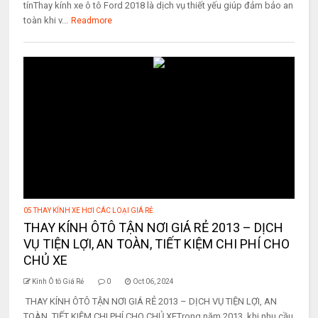
tínThay kính xe ô tô Ford 2018 là dịch vụ thiết yếu giúp đảm bảo an
toàn khi v...
Readmore
05 THAY KÍNH XE HƠI CÁC LOẠI GIÁ RẺ
THAY KÍNH ÔTÔ TẬN NƠI GIÁ RẺ 2013 – DỊCH
VỤ TIỆN LỢI, AN TOÀN, TIẾT KIỆM CHI PHÍ CHO
CHỦ XE
Kính Ô tô Giá Rẻ
0
Oct 06, 2024
THAY KÍNH ÔTÔ TẬN NƠI GIÁ RẺ 2013 – DỊCH VỤ TIỆN LỢI, AN
TOÀN, TIẾT KIỆM CHI PHÍ CHO CHỦ XETrong năm 2013, khi nhu cầu