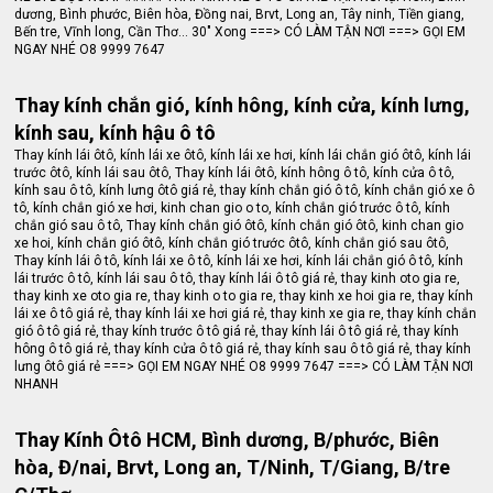
dương, Bình phước, Biên hòa, Đồng nai, Brvt, Long an, Tây ninh, Tiền giang,
Bến tre, Vĩnh long, Cần Thơ... 30" Xong ===> CÓ LÀM TẬN NƠI ===> GỌI EM
NGAY NHÉ O8 9999 7647
Thay kính chắn gió, kính hông, kính cửa, kính lưng,
kính sau, kính hậu ô tô
Thay kính lái ôtô, kính lái xe ôtô, kính lái xe hơi, kính lái chắn gió ôtô, kính lái
trước ôtô, kính lái sau ôtô, Thay kính lái ôtô, kính hông ô tô, kính cửa ô tô,
kính sau ô tô, kính lưng ôtô giá rẻ, thay kính chắn gió ô tô, kính chắn gió xe ô
tô, kính chắn gió xe hơi, kinh chan gio o to, kính chắn gió trước ô tô, kính
chắn gió sau ô tô, Thay kính chắn gió ôtô, kính chắn gió ôtô, kinh chan gio
xe hoi, kính chắn gió ôtô, kính chắn gió trước ôtô, kính chắn gió sau ôtô,
Thay kính lái ô tô, kính lái xe ô tô, kính lái xe hơi, kính lái chắn gió ô tô, kính
lái trước ô tô, kính lái sau ô tô, thay kính lái ô tô giá rẻ, thay kinh oto gia re,
thay kinh xe oto gia re, thay kinh o to gia re, thay kinh xe hoi gia re, thay kính
lái xe ô tô giá rẻ, thay kính lái xe hơi giá rẻ, thay kinh xe gia re, thay kính chắn
gió ô tô giá rẻ, thay kính trước ô tô giá rẻ, thay kính lái ô tô giá rẻ, thay kính
hông ô tô giá rẻ, thay kính cửa ô tô giá rẻ, thay kính sau ô tô giá rẻ, thay kính
lưng ôtô giá rẻ ===> GỌI EM NGAY NHÉ O8 9999 7647 ===> CÓ LÀM TẬN NƠI
NHANH
Thay Kính Ôtô HCM, Bình dương, B/phước, Biên
hòa, Đ/nai, Brvt, Long an, T/Ninh, T/Giang, B/tre