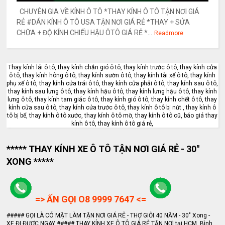
CHUYÊN GIA VỀ KÍNH Ô TÔ *THAY KÍNH Ô TÔ TẬN NƠI GIÁ
RẺ #DÁN KÍNH Ô TÔ USA TẬN NƠI GIÁ RẺ *THAY + SỬA
CHỮA + ĐỘ KÍNH CHIẾU HẬU ÔTÔ GIÁ RẺ *...
Readmore
Thay kính lái ô tô, thay kính chắn gió ô tô, thay kính trước ô tô, thay kính cửa
ô tô, thay kính hông ô tô, thay kính sườn ô tô, thay kính tài xế ô tô, thay kính
phụ xế ô tô, thay kính cửa trái ô tô, thay kính cửa phải ô tô, thay kính sau ô tô,
thay kính sau lưng ô tô, thay kính hậu ô tô, thay kính lưng hậu ô tô, thay kính
lưng ô tô, thay kính tam giác ô tô, thay kính gió ô tô, thay kính chết ô tô, thay
kính cửa sau ô tô, thay kính cửa trước ô tô, thay kính ô tô bị nứt , thay kính ô
tô bị bể, thay kính ô tô xước, thay kính ô tô mờ, thay kính ô tô cũ, báo giá thay
kính ô tô, thay kính ô tô giá rẻ,
***** THAY KÍNH XE Ô TÔ TẬN NƠI GIÁ RẺ - 30"
XONG *****
=> ẤN GỌI O8 9999 7647 <=
##### GỌI LÀ CÓ MẶT LÀM TẬN NƠI GIÁ RẺ - THỢ GIỎI 40 NĂM - 30" Xong -
XE ĐI ĐƯỢC NGAY ##### THAY KÍNH XE Ô TÔ GIÁ RẺ TẬN NƠI tại HCM, Bình