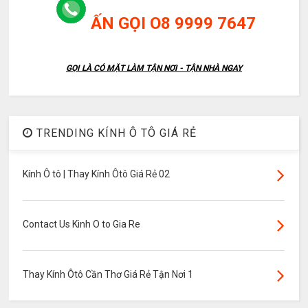
ẤN GỌI O8 9999 7647
GỌI LÀ CÓ MẶT LÀM TẬN NƠI - TẬN NHÀ NGAY
TRENDING KÍNH Ô TÔ GIÁ RẺ
Kính Ô tô | Thay Kính Ôtô Giá Rẻ 02
Contact Us Kinh O to Gia Re
Thay Kính Ôtô Cần Thơ Giá Rẻ Tận Nơi 1