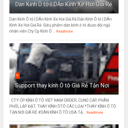
Dán Kính Ô tô | DÁn Kính Xe Hơi Giá Rẻ
Dán Kính Ô tô | DÁn Kính Xe Hơi Giá Rẻ Dán Kính Ô tô | DÁn
Kính Xe Hơi Giá Rẻ Siêu phẩm dán kính ô tô được đội ngũ
nhân viên Cty Cp Kính Ô ...
Readmore
8
Support thay kính Ô tô Giá Rẻ Tận Nơi
CTY CP KÍNH Ô TÔ VIỆT NAM ORDER, CUNG CẤP, PHÂN
PHỐI, LẮP ĐẶT, THAY KÍNH ÔTÔ CÁC LOẠI *THAY KÍNH Ô TÔ
TẬN NƠI GIÁ RẺ #DÁN KÍNH Ô TÔ USA TẬ...
Readmore