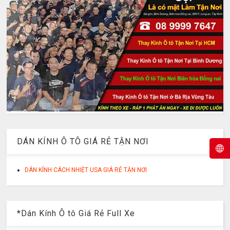
DÁN KÍNH Ô TÔ GIÁ RẺ TẬN NƠI
DÁN KÍNH CÁCH NHIỆT USA GIÁ RẺ TẬN NƠI
*Dán Kính Ô tô Giá Rẻ Full Xe