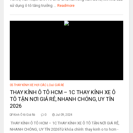
sử dụng ô tô tăng trưởng ...
Readmore
05 THAY KÍNH XE HƠI CÁC LOẠI GIÁ RẺ
THAY KÍNH Ô TÔ HCM – 1C THAY KÍNH XE Ô
TÔ TẬN NƠI GIÁ RẺ, NHANH CHÓNG, UY TÍN
2026
Kính Ô tô Giá Rẻ
0
Jul 09, 2024
THAY KÍNH Ô TÔ HCM – 1C THAY KÍNH XE Ô TÔ TẬN NƠI GIÁ RẺ,
NHANH CHÓNG, UY TÍN 2026Từ khóa chính: thay kinh o to hcm -