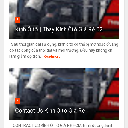
1
Kính Ô tô | Thay Kính Ôtô Giá Rẻ 02
Sau thời gian dài sử dụng, kính ô tô có thể bị mờ hoặc ố vàng
do tác động của thời tiết và môi trường. Điều này không chỉ
làm giảm độ tron...
Readmore
2
Contact Us Kinh O to Gia Re
CONTRACT US KÍNH Ô TÔ GIÁ RẺ HCM, Bình dương, Bình