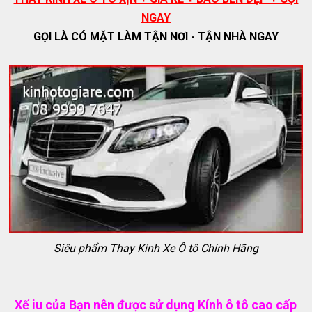
NGAY
GỌI LÀ CÓ MẶT LÀM TẬN NƠI - TẬN NHÀ NGAY
Siêu phẩm Thay Kính Xe Ô tô Chính Hãng
Xế iu của Bạn nên được sử dụng Kính ô tô cao cấp