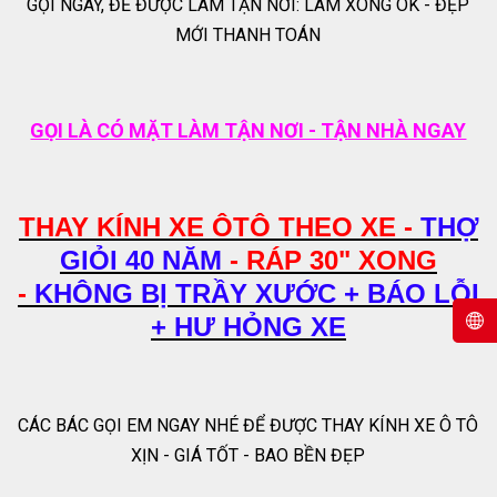
GỌI NGAY, ĐỂ ĐƯỢC LÀM TẬN NƠI: LÀM XONG OK - ĐẸP
MỚI THANH TOÁN
GỌI LÀ CÓ MẶT LÀM TẬN NƠI - TẬN NHÀ NGAY
THAY KÍNH XE ÔTÔ THEO XE -
THỢ
GIỎI 40 NĂM
- RÁP 30" XONG
-
KHÔNG BỊ TRẦY XƯỚC + BÁO LỖI
+ HƯ HỎNG XE
CÁC BÁC GỌI EM NGAY NHÉ ĐỂ ĐƯỢC THAY KÍNH XE Ô TÔ
XỊN - GIÁ TỐT - BAO BỀN ĐẸP