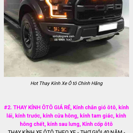
Hot Thay Kính Xe Ô tô Chính Hãng
#2. THAY KÍNH ÔTÔ GIÁ RẺ, Kính chắn gió ôtô, kính
lái, kính trước, kính cửa hông, kính tam giác, kính
hông chết, kính sau lưng, Kính cốp ôtô
THAY KÍNH XE ÔTÔ THEO XE - THỢ GIỎI 40 NĂM -