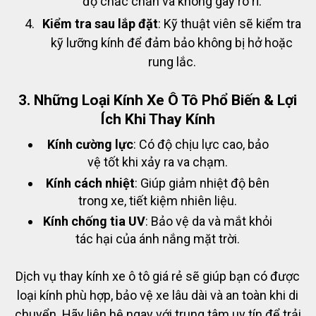
độ chắc chắn và không gây rò rỉ.
Kiểm tra sau lắp đặt
: Kỹ thuật viên sẽ kiểm tra
kỹ lưỡng kính để đảm bảo không bị hở hoặc
rung lắc.
3. Những Loại Kính Xe Ô Tô Phổ Biến & Lợi
Ích Khi Thay Kính
Kính cường lực
: Có độ chịu lực cao, bảo
vệ tốt khi xảy ra va chạm.
Kính cách nhiệt
: Giúp giảm nhiệt độ bên
trong xe, tiết kiệm nhiên liệu.
Kính chống tia UV
: Bảo vệ da và mắt khỏi
tác hại của ánh nắng mặt trời.
Dịch vụ thay kính xe ô tô giá rẻ sẽ giúp bạn có được
loại kính phù hợp, bảo vệ xe lâu dài và an toàn khi di
chuyển. Hãy liên hệ ngay với trung tâm uy tín để trải