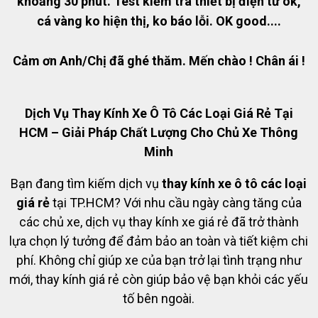
khoảng 30 phút. Test kiểm tra thiết bị điện tử ok,
cá vàng ko hiện thị, ko báo lỗi. OK good....
Cảm ơn Anh/Chị đã ghé thăm. Mến chào ! Chân ái !
Dịch Vụ Thay Kính Xe Ô Tô Các Loại Giá Rẻ Tại
HCM – Giải Pháp Chất Lượng Cho Chủ Xe Thông
Minh
Bạn đang tìm kiếm dịch vụ
thay kính xe ô tô các loại
giá rẻ
tại TP.HCM? Với nhu cầu ngày càng tăng của
các chủ xe, dịch vụ thay kính xe giá rẻ đã trở thành
lựa chọn lý tưởng để đảm bảo an toàn và tiết kiệm chi
phí. Không chỉ giúp xe của bạn trở lại tình trạng như
mới, thay kính giá rẻ còn giúp bảo vệ bạn khỏi các yếu
tố bên ngoài.