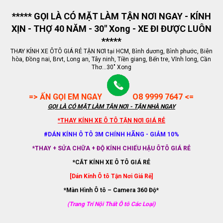
***** GỌI LÀ CÓ MẶT LÀM TẬN NƠI NGAY - KÍNH
XỊN - THỢ 40 NĂM - 30" Xong - XE ĐI ĐƯỢC LUÔN
*****
THAY KÍNH XE ÔTÔ GIÁ RẺ TẬN NƠI tại HCM, Bình dương, Bình phước, Biên
hòa, Đồng nai, Brvt, Long an, Tây ninh, Tiền giang, Bến tre, Vĩnh long, Cần
Thơ...30" Xong
=> ẤN GỌI EM NGAY
O8 9999 7647 <=
GỌI LÀ CÓ MẶT LÀM TẬN NƠI - TẬN NHÀ NGAY
*THAY KÍNH XE Ô TÔ TẬN NƠI GIÁ RẺ
#DÁN KÍNH Ô TÔ 3M CHÍNH HÃNG - GIẢM 10%
*THAY + SỬA CHỮA + ĐỘ KÍNH CHIẾU HẬU ÔTÔ GIÁ RẺ
*CẮT KÍNH XE Ô TÔ GIÁ RẺ
[Dán Kính Ô tô Tận Nơi Giá Rẻ]
*Màn Hình Ô tô – Camera 360 Độ*
(Trang Trí Nội Thất Ô tô Các Loại)