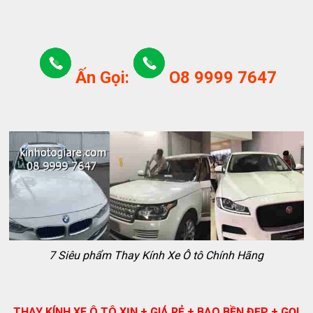
Ấn Gọi:
O8 9999 7647
7 Siêu phẩm Thay Kính Xe Ô tô Chính Hãng
THAY KÍNH XE Ô TÔ XỊN + GIÁ RẺ + BAO BỀN ĐẸP + GỌI