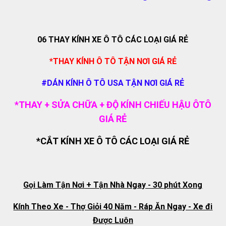
06 THAY KÍNH XE Ô TÔ CÁC LOẠI GIÁ RẺ
*THAY KÍNH Ô TÔ TẬN NƠI GIÁ RẺ
#DÁN KÍNH Ô TÔ USA TẬN NƠI GIÁ RẺ
*THAY + SỬA CHỮA + ĐỘ KÍNH CHIẾU HẬU ÔTÔ
GIÁ RẺ
*CẮT KÍNH XE Ô TÔ CÁC LOẠI GIÁ RẺ
Gọi Làm Tận Nơi + Tận Nhà Ngay - 30 phút Xong
Kính Theo Xe - Thợ Giỏi 40 Năm - Ráp Ăn Ngay - Xe đi
Được Luôn