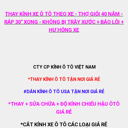
THAY KÍNH XE Ô TÔ THEO XE - THỢ GIỎI 40 NĂM -
RÁP 30" XONG - KHÔNG BỊ TRẦY XƯỚC + BÁO LỖI +
HƯ HỎNG XE
CTY CP KÍNH Ô TÔ VIỆT NAM
*THAY KÍNH Ô TÔ TẬN NƠI GIÁ RẺ
#DÁN KÍNH Ô TÔ USA TẬN NƠI GIÁ RẺ
*THAY + SỬA CHỮA + ĐỘ KÍNH CHIẾU HẬU ÔTÔ
GIÁ RẺ
*CẮT KÍNH XE Ô TÔ CÁC LOẠI GIÁ RẺ