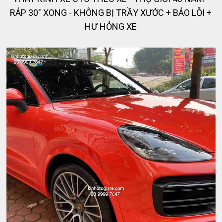
RÁP 30" XONG - KHÔNG BỊ TRẦY XƯỚC + BÁO LỖI +
HƯ HỎNG XE