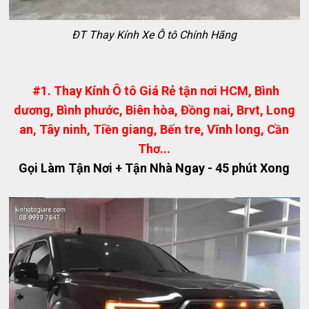
ĐT Thay Kính Xe Ô tô Chính Hãng
#1. Thay Kính Ô tô Giá Rẻ tận nơi HCM, Bình
dương, Bình phước, Biên hòa, Đồng nai, Brvt, Long
an, Tây ninh, Tiền giang, Bến tre, Vĩnh long, Cần
Thơ...
Gọi Làm Tận Nơi + Tận Nhà Ngay - 45 phút Xong