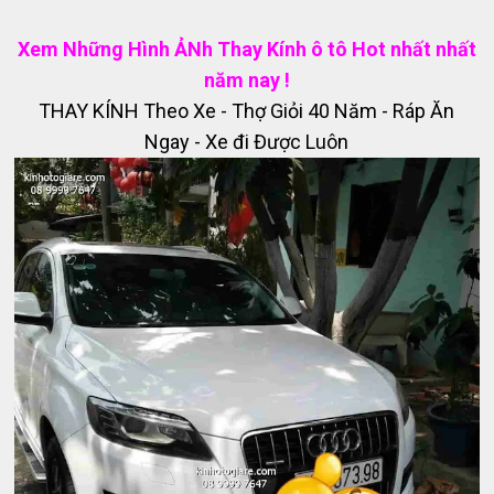
Xem Những Hình ẢNh Thay Kính ô tô Hot nhất nhất
năm nay !
THAY KÍNH Theo Xe - Thợ Giỏi 40 Năm - Ráp Ăn
Ngay - Xe đi Được Luôn