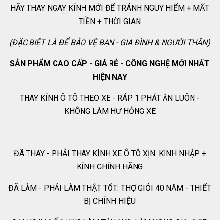
HÃY THAY NGAY KÍNH MỚI ĐỂ TRÁNH NGUY HIỂM + MẤT
TIỀN + THỜI GIAN
(ĐẶC BIỆT LÀ ĐỂ BẢO VỆ BẠN - GIA ĐÌNH & NGƯỜI THÂN)
SẢN PHẨM CAO CẤP - GIÁ RẺ - CÔNG NGHỆ MỚI NHẤT
HIỆN NAY
THAY KÍNH Ô TÔ THEO XE - RÁP 1 PHÁT ĂN LUÔN -
KHÔNG LÀM HƯ HỎNG XE
ĐÃ THAY - PHẢI THAY KÍNH XE Ô TÔ XỊN: KÍNH NHẬP +
KÍNH CHÍNH HÃNG
ĐÃ LÀM - PHẢI LÀM THẬT TỐT: THỢ GIỎI 40 NĂM - THIẾT
BỊ CHÍNH HIỆU