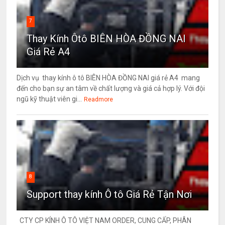
7
Thay Kính Ôtô BIÊN HÒA ĐỒNG NAI
Giá Rẻ A4
Dịch vụ thay kính ô tô BIÊN HÒA ĐỒNG NAI giá rẻ A4 mang
đến cho bạn sự an tâm về chất lượng và giá cả hợp lý. Với đội
ngũ kỹ thuật viên gi...
Readmore
8
Support thay kính Ô tô Giá Rẻ Tận Nơi
CTY CP KÍNH Ô TÔ VIỆT NAM ORDER, CUNG CẤP, PHÂN