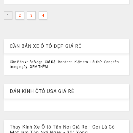
1
2
3
4
CẦN BÁN XE Ô TÔ ĐẸP GIÁ RẺ
Cần Bán xe ô tô đẹp - Giá Rẻ - Bao test - Kiểm tra - Lái thử - Sang tên
trong ngày - XEM THÊM...
DÁN KÍNH ÔTÔ USA GIÁ RẺ
Thay Kính Xe Ô tô Tận Nơi Giá Rẻ - Gọi Là Có
Mặt làm Tận Nơi Ngay - 30" Xong