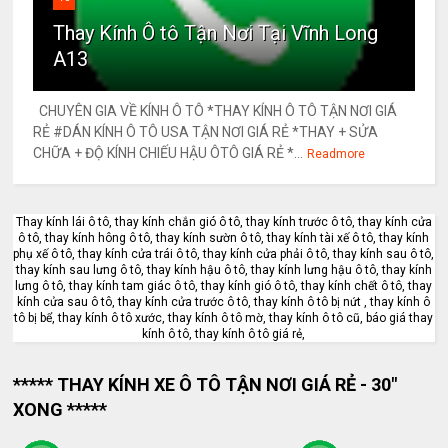
Thay Kính Ô tô Tận Nơi Tại Vĩnh Long
A13
CHUYÊN GIA VỀ KÍNH Ô TÔ *THAY KÍNH Ô TÔ TẬN NƠI GIÁ
RẺ #DÁN KÍNH Ô TÔ USA TẬN NƠI GIÁ RẺ *THAY + SỬA
CHỮA + ĐỘ KÍNH CHIẾU HẬU ÔTÔ GIÁ RẺ *...
Readmore
Thay kính lái ô tô, thay kính chắn gió ô tô, thay kính trước ô tô, thay kính cửa
ô tô, thay kính hông ô tô, thay kính sườn ô tô, thay kính tài xế ô tô, thay kính
phụ xế ô tô, thay kính cửa trái ô tô, thay kính cửa phải ô tô, thay kính sau ô tô,
thay kính sau lưng ô tô, thay kính hậu ô tô, thay kính lưng hậu ô tô, thay kính
lưng ô tô, thay kính tam giác ô tô, thay kính gió ô tô, thay kính chết ô tô, thay
kính cửa sau ô tô, thay kính cửa trước ô tô, thay kính ô tô bị nứt , thay kính ô
tô bị bể, thay kính ô tô xước, thay kính ô tô mờ, thay kính ô tô cũ, báo giá thay
kính ô tô, thay kính ô tô giá rẻ,
***** THAY KÍNH XE Ô TÔ TẬN NƠI GIÁ RẺ - 30"
XONG *****