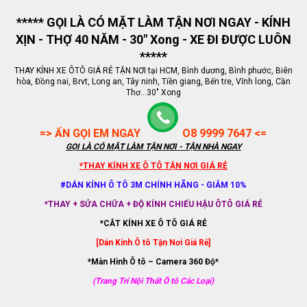
***** GỌI LÀ CÓ MẶT LÀM TẬN NƠI NGAY - KÍNH
XỊN - THỢ 40 NĂM - 30" Xong - XE ĐI ĐƯỢC LUÔN
*****
THAY KÍNH XE ÔTÔ GIÁ RẺ TẬN NƠI tại HCM, Bình dương, Bình phước, Biên
hòa, Đồng nai, Brvt, Long an, Tây ninh, Tiền giang, Bến tre, Vĩnh long, Cần
Thơ...30" Xong
=> ẤN GỌI EM NGAY
O8 9999 7647 <=
GỌI LÀ CÓ MẶT LÀM TẬN NƠI - TẬN NHÀ NGAY
*THAY KÍNH XE Ô TÔ TẬN NƠI GIÁ RẺ
#DÁN KÍNH Ô TÔ 3M CHÍNH HÃNG - GIẢM 10%
*THAY + SỬA CHỮA + ĐỘ KÍNH CHIẾU HẬU ÔTÔ GIÁ RẺ
*CẮT KÍNH XE Ô TÔ GIÁ RẺ
[Dán Kính Ô tô Tận Nơi Giá Rẻ]
*Màn Hình Ô tô – Camera 360 Độ*
(Trang Trí Nội Thất Ô tô Các Loại)