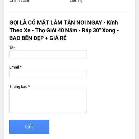
Chính sách
Liên hệ
GỌI LÀ CÓ MẶT LÀM TẬN NƠI NGAY - Kính
Theo Xe - Thợ Giỏi 40 Năm - Ráp 30" Xong -
BAO BỀN ĐẸP + GIÁ RẺ
Tên
Email
*
Thông báo
*