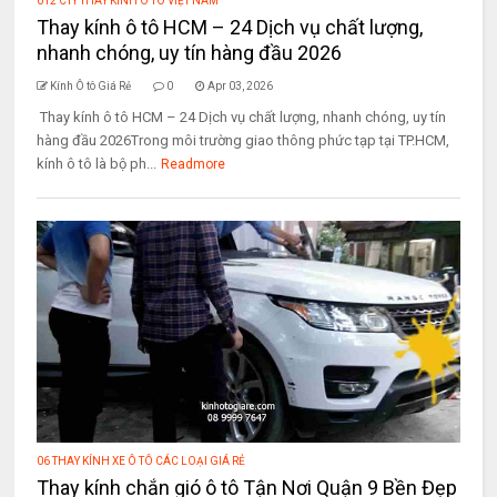
012 CTY THAY KÍNH Ô TÔ VIỆT NAM
Thay kính ô tô HCM – 24 Dịch vụ chất lượng,
nhanh chóng, uy tín hàng đầu 2026
Kính Ô tô Giá Rẻ
0
Apr 03, 2026
Thay kính ô tô HCM – 24 Dịch vụ chất lượng, nhanh chóng, uy tín
hàng đầu 2026Trong môi trường giao thông phức tạp tại TP.HCM,
kính ô tô là bộ ph...
Readmore
06 THAY KÍNH XE Ô TÔ CÁC LOẠI GIÁ RẺ
Thay kính chắn gió ô tô Tận Nơi Quận 9 Bền Đẹp