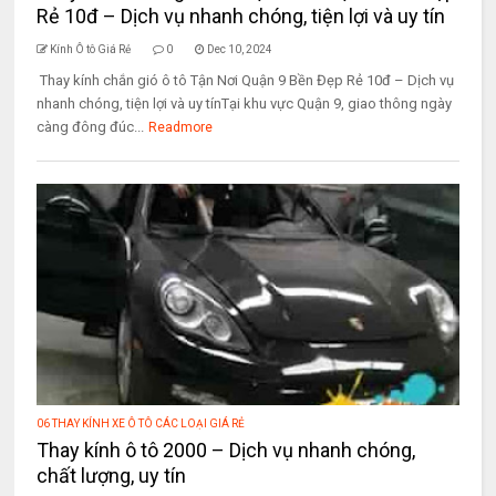
Rẻ 10đ – Dịch vụ nhanh chóng, tiện lợi và uy tín
Kính Ô tô Giá Rẻ
0
Dec 10, 2024
Thay kính chắn gió ô tô Tận Nơi Quận 9 Bền Đẹp Rẻ 10đ – Dịch vụ
nhanh chóng, tiện lợi và uy tínTại khu vực Quận 9, giao thông ngày
càng đông đúc...
Readmore
06 THAY KÍNH XE Ô TÔ CÁC LOẠI GIÁ RẺ
Thay kính ô tô 2000 – Dịch vụ nhanh chóng,
chất lượng, uy tín