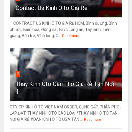
Contact Us Kinh O to Gia Re
CONTRACT US KÍNH Ô TÔ GIÁ RẺ HCM, Bình dương, Bình
phước, Biên hòa, Đồng nai, Brvt, Long an, Tây ninh, Tiền
giang, Bến tre, Vĩnh long, C...
Readmore
3
Thay Kính Ôtô Cần Thơ Giá Rẻ Tận Nơi
1
CTY CP KÍNH Ô TÔ VIỆT NAM ORDER, CUNG CẤP, PHÂN PHỐI,
LẮP ĐẶT, THAY KÍNH ÔTÔ CÁC LOẠI *THAY KÍNH Ô TÔ TẬN
NƠI GIÁ RẺ #DÁN KÍNH Ô TÔ USA TẬN ...
Readmore