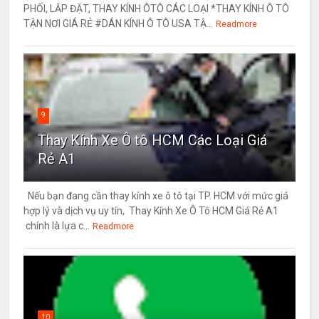
PHỐI, LẮP ĐẶT, THAY KÍNH ÔTÔ CÁC LOẠI *THAY KÍNH Ô TÔ
TẬN NƠI GIÁ RẺ #DÁN KÍNH Ô TÔ USA TẬ...
Readmore
9
Thay Kính Xe Ô tô HCM Các Loại Giá
Rẻ A1
Nếu bạn đang cần thay kính xe ô tô tại TP. HCM với mức giá
hợp lý và dịch vụ uy tín, Thay Kính Xe Ô Tô HCM Giá Rẻ A1
chính là lựa c...
Readmore
10