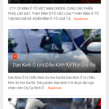
CTY CP KÍNH Ô TÔ VIỆT NAM ORDER, CUNG CẤP, PHÂN
PHỐI, LẮP ĐẶT, THAY KÍNH ÔTÔ CÁC LOẠI *THAY KÍNH Ô TÔ
TẬN NƠI GIÁ RẺ #DÁN KÍNH Ô TÔ USA TẬ...
Readmore
6
Dán Kính Ô tô | DÁn Kính Xe Hơi Giá Rẻ
Dán Kính Ô tô | DÁn Kính Xe Hơi Giá Rẻ Dán Kính Ô tô | DÁn
Kính Xe Hơi Giá Rẻ Siêu phẩm dán kính ô tô được đội ngũ
nhân viên Cty Cp Kính Ô ...
Readmore