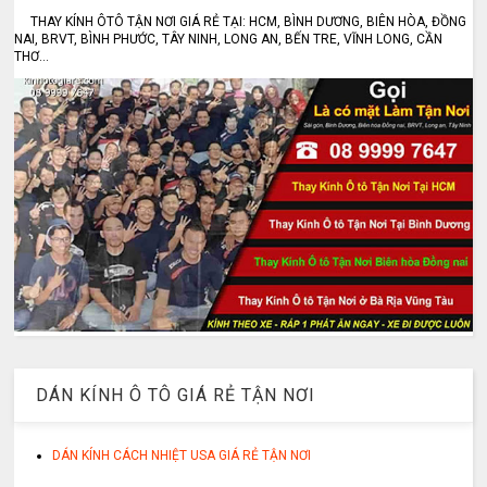
THAY KÍNH ÔTÔ TẬN NƠI GIÁ RẺ TẠI: HCM, BÌNH DƯƠNG, BIÊN HÒA, ĐỒNG
NAI, BRVT, BÌNH PHƯỚC, TÂY NINH, LONG AN, BẾN TRE, VĨNH LONG, CẦN
THƠ...
DÁN KÍNH Ô TÔ GIÁ RẺ TẬN NƠI
DÁN KÍNH CÁCH NHIỆT USA GIÁ RẺ TẬN NƠI