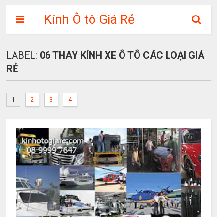
Kính Ô tô Giá Rẻ
LABEL:
06 THAY KÍNH XE Ô TÔ CÁC LOẠI GIÁ
RẺ
1
2
3
4