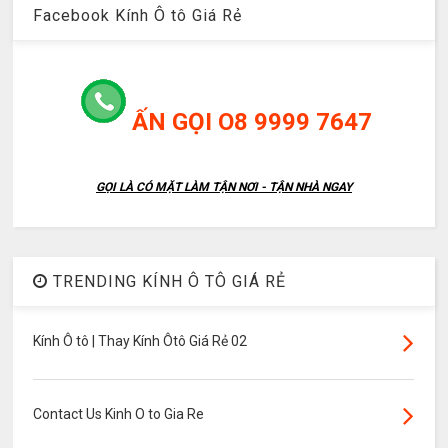
Facebook Kính Ô tô Giá Rẻ
ẤN GỌI O8 9999 7647
GỌI LÀ CÓ MẶT LÀM TẬN NƠI - TẬN NHÀ NGAY
TRENDING KÍNH Ô TÔ GIÁ RẺ
Kính Ô tô | Thay Kính Ôtô Giá Rẻ 02
Contact Us Kinh O to Gia Re