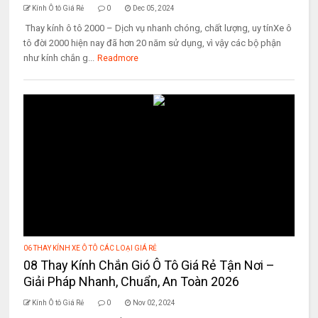
Kính Ô tô Giá Rẻ
0
Dec 05, 2024
Thay kính ô tô 2000 – Dịch vụ nhanh chóng, chất lượng, uy tínXe ô
tô đời 2000 hiện nay đã hơn 20 năm sử dụng, vì vậy các bộ phận
như kính chắn g...
Readmore
06 THAY KÍNH XE Ô TÔ CÁC LOẠI GIÁ RẺ
08 Thay Kính Chắn Gió Ô Tô Giá Rẻ Tận Nơi –
Giải Pháp Nhanh, Chuẩn, An Toàn 2026
Kính Ô tô Giá Rẻ
0
Nov 02, 2024