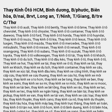
Thay Kính Ôtô HCM, Bình dương, B/phước, Biên
hòa, Đ/nai, Brvt, Long an, T/Ninh, T/Giang, B/tre
C/Thơ
Thay kính ô tô audi, Thay kính ô tô bently, Thay kính ô tô bmw, Thay kính ô tô
chevrolet, Thay kính ô tô chrysler, Thay kính ô tô container, Thay kính ô tô
daewoo, Thay kính ô tô ford, Thay kính ô tô honda, Thay kính ô tô huyndai,
Thay kính ô tô isuzu, Thay kính ô tô kia, Thay kính ô tô lexus, Thay kính ô tô
luxgen, Thay kính ô tô mazda, Thay kính ô tô mercedes, Thay kính ô tô
mitsubishi, Thay kính ô tô nissan, Thay kính ô tô renault, Thay kính ô tô
ssangyong, Thay kính ô tô subaru, Thay kính ô tô suzuki, Thay kính ô tô
toyota, Thay kính ô tô volkswagen, Thay kính ô tô tải, Thay kính ô tô khách,
Thay kính ô tô du lịch, Thay kính ô tô đầu kéo, Thay kính ô tô, thay kính ô tô,
Thay kính xe hơi, Thay kính xe tải, thay kính xe ô tô, thay kính xe tải, thay
kính xe khách, thay kính xe du lịch, thay kính container, thay kính xe cẩu,
thay kính xe xúc lật, thay kính đầu kéo, thay kính xe công trình, thay kính xe
cấp cứu, thay kính xe cứu thương, thay kính xe cứu hộ, thay kính xe môi
trường, thay kinh xe o to hcm, thay kính xe be tong, thay kính xe ben, thay
kính xe somi, thay kính xe sơ mi, thay kính xe rơ móc, thay kính xe rơ mooc,
thay kính xe tải ben, thay kính xe bê tông, thay kính xe rác, thay kính xe tẹc,
thay kính xe tec, thay kính xe ngân hàng, thay kính xe bán tải, thay kính xe
pickup, thay kính xe van, thay kính xe tải van, thay kính xe các loại, thay kính
tàu, thay kính thuyền, thay kính cano, thay kính ca nô, thay kính du thuyền,
thay kính tàu hỏa, thay kính máy bay, thay kính trực thăng, thay kính an toàn,
thay kính ô tô tận nơi, kính ô tô hcm, kính ô tô bình dương, kính ô tô biên hòa,
thay kính cường lực, thay kính xe cổ, thay kính xe sang, thay kính xe hiếm,