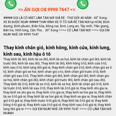
=> ẤN GỌI O8 9999 7647 <=
##### GỌI LÀ CÓ MẶT LÀM TẬN NƠI GIÁ RẺ - THỢ GIỎI 40 NĂM - 30" Xong -
XE ĐI ĐƯỢC NGAY ##### THAY KÍNH XE Ô TÔ GIÁ RẺ TẬN NƠI tại HCM, Bình
dương, Bình phước, Biên hòa, Đồng nai, Brvt, Long an, Tây ninh, Tiền giang,
Bến tre, Vĩnh long, Cần Thơ... 30" Xong ===> CÓ LÀM TẬN NƠI ===> GỌI EM
NGAY NHÉ O8 9999 7647
Thay kính chắn gió, kính hông, kính cửa, kính lưng,
kính sau, kính hậu ô tô
Thay kính lái ôtô, kính lái xe ôtô, kính lái xe hơi, kính lái chắn gió ôtô, kính lái
trước ôtô, kính lái sau ôtô, Thay kính lái ôtô, kính hông ô tô, kính cửa ô tô,
kính sau ô tô, kính lưng ôtô giá rẻ, thay kính chắn gió ô tô, kính chắn gió xe ô
tô, kính chắn gió xe hơi, kinh chan gio o to, kính chắn gió trước ô tô, kính
chắn gió sau ô tô, Thay kính chắn gió ôtô, kính chắn gió ôtô, kinh chan gio
xe hoi, kính chắn gió ôtô, kính chắn gió trước ôtô, kính chắn gió sau ôtô,
Thay kính lái ô tô, kính lái xe ô tô, kính lái xe hơi, kính lái chắn gió ô tô, kính
lái trước ô tô, kính lái sau ô tô, thay kính lái ô tô giá rẻ, thay kinh oto gia re,
thay kinh xe oto gia re, thay kinh o to gia re, thay kinh xe hoi gia re, thay kính
lái xe ô tô giá rẻ, thay kính lái xe hơi giá rẻ, thay kinh xe gia re, thay kính chắn
gió ô tô giá rẻ, thay kính trước ô tô giá rẻ, thay kính lái ô tô giá rẻ, thay kính
hông ô tô giá rẻ, thay kính cửa ô tô giá rẻ, thay kính sau ô tô giá rẻ, thay kính
lưng ôtô giá rẻ ===> GỌI EM NGAY NHÉ O8 9999 7647 ===> CÓ LÀM TẬN NƠI
NHANH