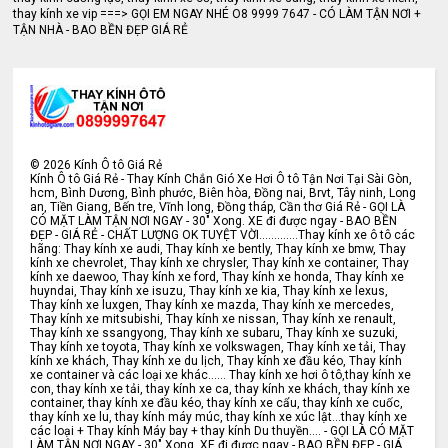
thay kính xe vip ===> GỌI EM NGAY NHÉ O8 9999 7647 - CÓ LÀM TẬN NƠI +
TẬN NHÀ - BAO BỀN ĐẸP GIÁ RẺ
©
2026
Kính Ô tô Giá Rẻ
Kính Ô tô Giá Rẻ - Thay Kính Chắn Gió Xe Hơi Ô tô Tận Nơi Tại Sài Gòn,
hcm, Bình Dương, Bình phước, Biên hòa, Đồng nai, Brvt, Tây ninh, Long
an, Tiền Giang, Bến tre, Vĩnh long, Đồng tháp, Cần thơ Giá Rẻ - GỌI LÀ
CÓ MẶT LÀM TẬN NƠI NGAY - 30" Xong. XE đi được ngay - BAO BỀN
ĐẸP - GIÁ RẺ - CHẤT LƯỢNG OK TUYỆT VỜI.............Thay kính xe ô tô các
hãng: Thay kính xe audi, Thay kính xe bently, Thay kính xe bmw, Thay
kính xe chevrolet, Thay kính xe chrysler, Thay kính xe container, Thay
kính xe daewoo, Thay kính xe ford, Thay kính xe honda, Thay kính xe
huyndai, Thay kính xe isuzu, Thay kính xe kia, Thay kính xe lexus,
Thay kính xe luxgen, Thay kính xe mazda, Thay kính xe mercedes,
Thay kính xe mitsubishi, Thay kính xe nissan, Thay kính xe renault,
Thay kính xe ssangyong, Thay kính xe subaru, Thay kính xe suzuki,
Thay kính xe toyota, Thay kính xe volkswagen, Thay kính xe tải, Thay
kính xe khách, Thay kính xe du lịch, Thay kính xe đầu kéo, Thay kính
xe container và các loại xe khác...... Thay kính xe hơi ô tô,thay kính xe
con, thay kính xe tải, thay kính xe ca, thay kính xe khách, thay kính xe
container, thay kính xe đầu kéo, thay kính xe cẩu, thay kính xe cuốc,
thay kính xe lu, thay kính máy múc, thay kính xe xúc lật...thay kính xe
các loại + Thay kính Máy bay + thay kính Du thuyền.... - GỌI LÀ CÓ MẶT
LÀM TẬN NƠI NGAY - 30" Xong. XE đi được ngay - BAO BỀN ĐẸP - GIÁ