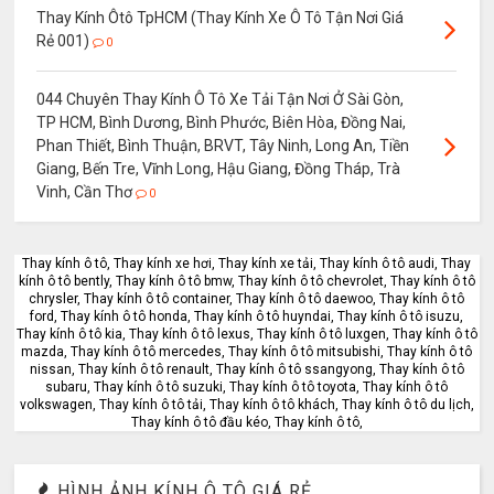
Thay Kính Ôtô TpHCM (Thay Kính Xe Ô Tô Tận Nơi Giá
Rẻ 001)
0
044 Chuyên Thay Kính Ô Tô Xe Tải Tận Nơi Ở Sài Gòn,
TP HCM, Bình Dương, Bình Phước, Biên Hòa, Đồng Nai,
Phan Thiết, Bình Thuận, BRVT, Tây Ninh, Long An, Tiền
Giang, Bến Tre, Vĩnh Long, Hậu Giang, Đồng Tháp, Trà
Vinh, Cần Thơ
0
Thay kính ô tô, Thay kính xe hơi, Thay kính xe tải, Thay kính ô tô audi, Thay
kính ô tô bently, Thay kính ô tô bmw, Thay kính ô tô chevrolet, Thay kính ô tô
chrysler, Thay kính ô tô container, Thay kính ô tô daewoo, Thay kính ô tô
ford, Thay kính ô tô honda, Thay kính ô tô huyndai, Thay kính ô tô isuzu,
Thay kính ô tô kia, Thay kính ô tô lexus, Thay kính ô tô luxgen, Thay kính ô tô
mazda, Thay kính ô tô mercedes, Thay kính ô tô mitsubishi, Thay kính ô tô
nissan, Thay kính ô tô renault, Thay kính ô tô ssangyong, Thay kính ô tô
subaru, Thay kính ô tô suzuki, Thay kính ô tô toyota, Thay kính ô tô
volkswagen, Thay kính ô tô tải, Thay kính ô tô khách, Thay kính ô tô du lịch,
Thay kính ô tô đầu kéo, Thay kính ô tô,
HÌNH ẢNH KÍNH Ô TÔ GIÁ RẺ