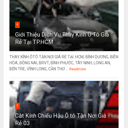
4
Giới Thiệu Dịch Vụ Thay Kính Ô Tô Giá
Rẻ Tại TP.HCM
THAY KÍNH ÔTÔ TẬN NƠI GIÁ RẺ TẠI: HCM, BÌNH DƯƠNG, BIÊN
HÒA, ĐỒNG NAI, BRVT, BÌNH PHƯỚC, TÂY NINH, LONG AN,
BẾN TRE, VĨNH LONG, CẦN THƠ ...
Readmore
5
Cắt Kính Chiếu Hậu Ô tô Tận Nơi Giá
Rẻ 03