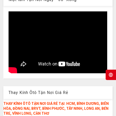
Thay Kính Ôtô Tận Nơi Giá Rẻ
THAY KÍNH ÔTÔ TẬN NƠI GIÁ RẺ TẠI: HCM, BÌNH DƯƠNG, BIÊN
HÒA, ĐỒNG NAI, BRVT, BÌNH PHƯỚC, TÂY NINH, LONG AN, BẾN
TRE, VĨNH LONG, CẦN THƠ