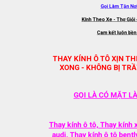
Gọi Làm Tận Nơi
Kính Theo Xe - Thợ Giỏi
Cam kết luôn bền 
THAY KÍNH Ô TÔ XỊN THE
XONG - KHÔNG BỊ TRẦ
GỌI LÀ CÓ MẶT L
Thay kính ô tô, Thay kính x
audi, Thay kính ô tô bentl