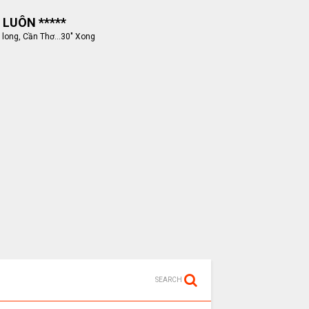
 LUÔN *****
 long, Cần Thơ...30" Xong
SEARCH