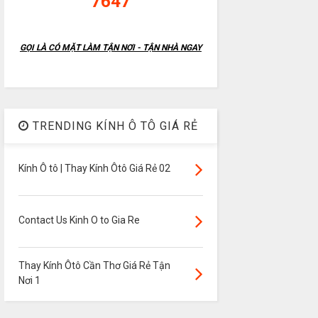
7647
GỌI LÀ CÓ MẶT LÀM TẬN NƠI - TẬN NHÀ NGAY
TRENDING KÍNH Ô TÔ GIÁ RẺ
Kính Ô tô | Thay Kính Ôtô Giá Rẻ 02
Contact Us Kinh O to Gia Re
Thay Kính Ôtô Cần Thơ Giá Rẻ Tận
Nơi 1