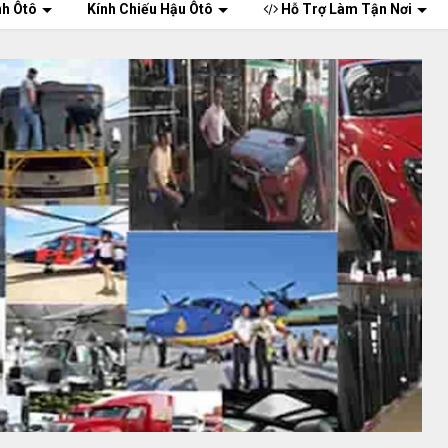
nh Ôtô
Kính Chiếu Hậu Ôtô
Hỗ Trợ Làm Tận Nơi