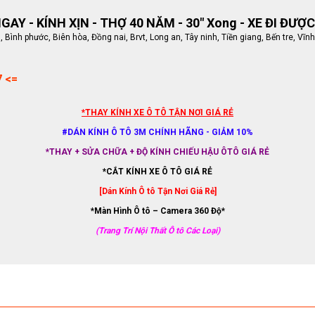
AY - KÍNH XỊN - THỢ 40 NĂM - 30" Xong - XE ĐI ĐƯỢC
ình phước, Biên hòa, Đồng nai, Brvt, Long an, Tây ninh, Tiền giang, Bến tre, Vĩnh
7 <=
*THAY KÍNH XE Ô TÔ TẬN NƠI GIÁ RẺ
#DÁN KÍNH Ô TÔ 3M CHÍNH HÃNG - GIẢM 10%
*THAY + SỬA CHỮA + ĐỘ KÍNH CHIẾU HẬU ÔTÔ GIÁ RẺ
*CẮT KÍNH XE Ô TÔ GIÁ RẺ
[Dán Kính Ô tô Tận Nơi Giá Rẻ]
*Màn Hình Ô tô – Camera 360 Độ*
(Trang Trí Nội Thất Ô tô Các Loại)