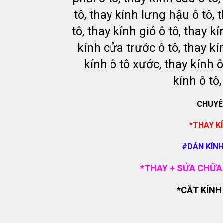
tô, thay kính lưng hậu ô tô, 
tô, thay kính gió ô tô, thay k
kính cửa trước ô tô, thay kín
kính ô tô xước, thay kính ô
kính ô tô,
CHUYÊN
*THAY KÍ
#DÁN KÍNH
*THAY + SỬA CHỮA 
*CẮT KÍNH 