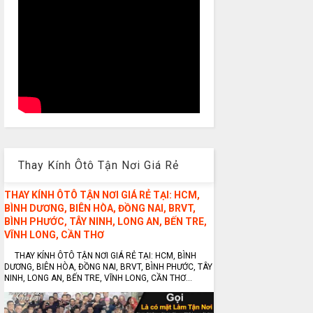
Thay Kính Ôtô Tận Nơi Giá Rẻ
THAY KÍNH ÔTÔ TẬN NƠI GIÁ RẺ TẠI: HCM,
BÌNH DƯƠNG, BIÊN HÒA, ĐỒNG NAI, BRVT,
BÌNH PHƯỚC, TÂY NINH, LONG AN, BẾN TRE,
VĨNH LONG, CẦN THƠ
THAY KÍNH ÔTÔ TẬN NƠI GIÁ RẺ TẠI: HCM, BÌNH
DƯƠNG, BIÊN HÒA, ĐỒNG NAI, BRVT, BÌNH PHƯỚC, TÂY
NINH, LONG AN, BẾN TRE, VĨNH LONG, CẦN THƠ...