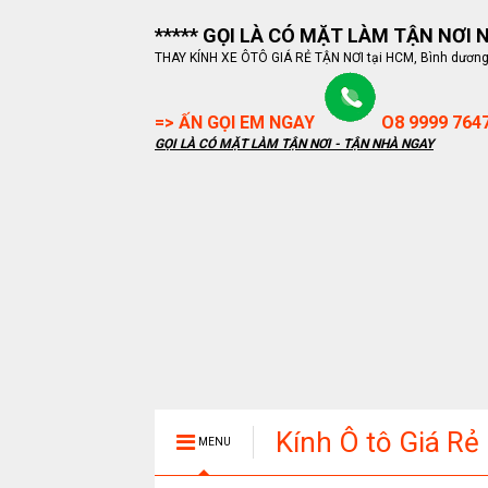
***** GỌI LÀ CÓ MẶT LÀM TẬN NƠI NG
THAY KÍNH XE ÔTÔ GIÁ RẺ TẬN NƠI tại HCM, Bình dương, B
=> ẤN GỌI EM NGAY
O8 9999 764
GỌI LÀ CÓ MẶT LÀM TẬN NƠI - TẬN NHÀ NGAY
Kính Ô tô Giá Rẻ
MENU