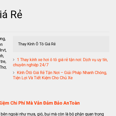
iá Rẻ
ơng,
Thay Kính Ô Tô Giá Rẻ
ên
rvt,
nh,
1 Thay kính xe hơi ô tô giá rẻ tận nơi: Dịch vụ uy tín,
tre,
chuyên nghiệp 24/7
Thơ,
Kính Ôtô Giá Rẻ Tận Nơi – Giải Pháp Nhanh Chóng,
Tiện Lợi Và Tiết Kiệm Cho Chủ Xe
t Kiệm Chi Phí Mà Vẫn Đảm Bảo AnToàn
ố bên ngoài như mưa, gió, bụi mà còn là bộ phận quan trọng