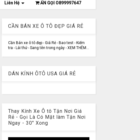
Liên Hệ
ẤN GỌI O899997647
CẦN BÁN XE Ô TÔ ĐẸP GIÁ RẺ
Cần Bán xe ô tô đẹp - Giá Rẻ - Bao test - Kiểm
tra - Lái thử - Sang tên trong ngày - XEM THÊM...
DÁN KÍNH ÔTÔ USA GIÁ RẺ
Thay Kính Xe Ô tô Tận Nơi Giá
Rẻ - Gọi Là Có Mặt làm Tận Nơi
Ngay - 30" Xong