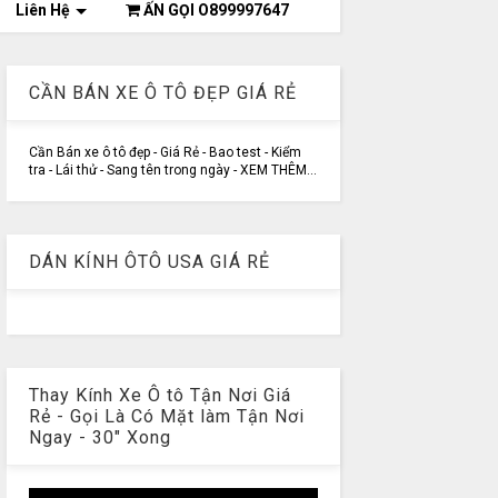
Liên Hệ
ẤN GỌI O899997647
CẦN BÁN XE Ô TÔ ĐẸP GIÁ RẺ
Cần Bán xe ô tô đẹp - Giá Rẻ - Bao test - Kiểm
tra - Lái thử - Sang tên trong ngày - XEM THÊM...
DÁN KÍNH ÔTÔ USA GIÁ RẺ
Thay Kính Xe Ô tô Tận Nơi Giá
Rẻ - Gọi Là Có Mặt làm Tận Nơi
Ngay - 30" Xong