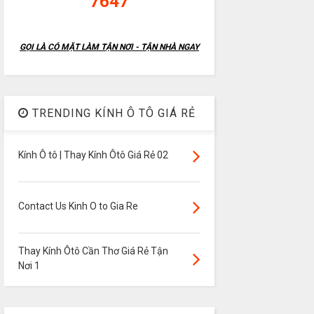
7647
GỌI LÀ CÓ MẶT LÀM TẬN NƠI - TẬN NHÀ NGAY
TRENDING KÍNH Ô TÔ GIÁ RẺ
Kính Ô tô | Thay Kính Ôtô Giá Rẻ 02
Contact Us Kinh O to Gia Re
Thay Kính Ôtô Cần Thơ Giá Rẻ Tận
Nơi 1