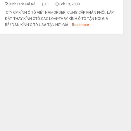
Kính Ô tô Giá Rẻ
0
Feb 19, 2000
CTY CP KÍNH Ô TÔ VIỆT NAMORDER, CUNG CẤP, PHÂN PHỐI, LẮP
ĐẶT, THAY KÍNH ÔTÔ CÁC LOẠI*THAY KÍNH Ô TÔ TẬN NƠI GIÁ
RẺ#DÁN KÍNH Ô TÔ USA TẬN NƠI GIÁ...
Readmore