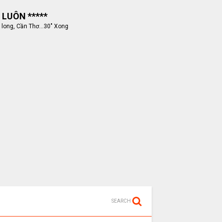
 LUÔN *****
 long, Cần Thơ...30" Xong
SEARCH