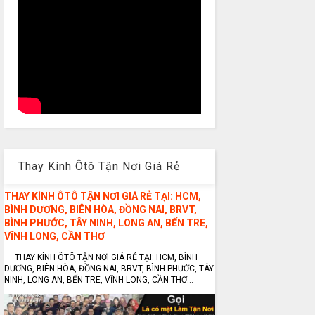
Thay Kính Ôtô Tận Nơi Giá Rẻ
THAY KÍNH ÔTÔ TẬN NƠI GIÁ RẺ TẠI: HCM,
BÌNH DƯƠNG, BIÊN HÒA, ĐỒNG NAI, BRVT,
BÌNH PHƯỚC, TÂY NINH, LONG AN, BẾN TRE,
VĨNH LONG, CẦN THƠ
THAY KÍNH ÔTÔ TẬN NƠI GIÁ RẺ TẠI: HCM, BÌNH
DƯƠNG, BIÊN HÒA, ĐỒNG NAI, BRVT, BÌNH PHƯỚC, TÂY
NINH, LONG AN, BẾN TRE, VĨNH LONG, CẦN THƠ...