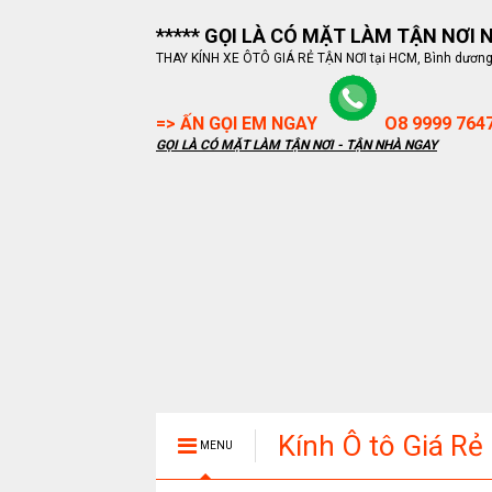
***** GỌI LÀ CÓ MẶT LÀM TẬN NƠI NG
THAY KÍNH XE ÔTÔ GIÁ RẺ TẬN NƠI tại HCM, Bình dương, B
=> ẤN GỌI EM NGAY
O8 9999 764
GỌI LÀ CÓ MẶT LÀM TẬN NƠI - TẬN NHÀ NGAY
Kính Ô tô Giá Rẻ
MENU