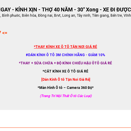
AY - KÍNH XỊN - THỢ 40 NĂM - 30" Xong - XE ĐI ĐƯỢC
ình phước, Biên hòa, Đồng nai, Brvt, Long an, Tây ninh, Tiền giang, Bến tre, Vĩnh
7 <=
*THAY KÍNH XE Ô TÔ TẬN NƠI GIÁ RẺ
#DÁN KÍNH Ô TÔ 3M CHÍNH HÃNG - GIẢM 10%
*THAY + SỬA CHỮA + ĐỘ KÍNH CHIẾU HẬU ÔTÔ GIÁ RẺ
*CẮT KÍNH XE Ô TÔ GIÁ RẺ
[Dán Kính Ô tô Tận Nơi Giá Rẻ]
*Màn Hình Ô tô – Camera 360 Độ*
(Trang Trí Nội Thất Ô tô Các Loại)