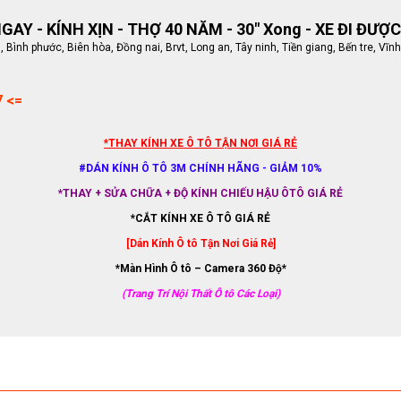
AY - KÍNH XỊN - THỢ 40 NĂM - 30" Xong - XE ĐI ĐƯỢC
ình phước, Biên hòa, Đồng nai, Brvt, Long an, Tây ninh, Tiền giang, Bến tre, Vĩnh
7 <=
*THAY KÍNH XE Ô TÔ TẬN NƠI GIÁ RẺ
#DÁN KÍNH Ô TÔ 3M CHÍNH HÃNG - GIẢM 10%
*THAY + SỬA CHỮA + ĐỘ KÍNH CHIẾU HẬU ÔTÔ GIÁ RẺ
*CẮT KÍNH XE Ô TÔ GIÁ RẺ
[Dán Kính Ô tô Tận Nơi Giá Rẻ]
*Màn Hình Ô tô – Camera 360 Độ*
(Trang Trí Nội Thất Ô tô Các Loại)