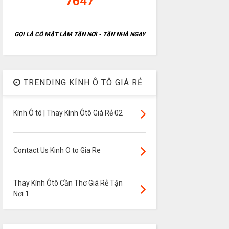
7647
GỌI LÀ CÓ MẶT LÀM TẬN NƠI - TẬN NHÀ NGAY
TRENDING KÍNH Ô TÔ GIÁ RẺ
Kính Ô tô | Thay Kính Ôtô Giá Rẻ 02
Contact Us Kinh O to Gia Re
Thay Kính Ôtô Cần Thơ Giá Rẻ Tận
Nơi 1