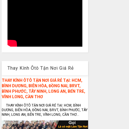
Thay Kính Ôtô Tận Nơi Giá Rẻ
THAY KÍNH ÔTÔ TẬN NƠI GIÁ RẺ TẠI: HCM,
BÌNH DƯƠNG, BIÊN HÒA, ĐỒNG NAI, BRVT,
BÌNH PHƯỚC, TÂY NINH, LONG AN, BẾN TRE,
VĨNH LONG, CẦN THƠ
THAY KÍNH ÔTÔ TẬN NƠI GIÁ RẺ TẠI: HCM, BÌNH
DƯƠNG, BIÊN HÒA, ĐỒNG NAI, BRVT, BÌNH PHƯỚC, TÂY
NINH, LONG AN, BẾN TRE, VĨNH LONG, CẦN THƠ...