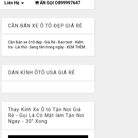
Liên Hệ
ẤN GỌI O899997647
CẦN BÁN XE Ô TÔ ĐẸP GIÁ RẺ
Cần Bán xe ô tô đẹp - Giá Rẻ - Bao test - Kiểm
tra - Lái thử - Sang tên trong ngày - XEM THÊM...
DÁN KÍNH ÔTÔ USA GIÁ RẺ
Thay Kính Xe Ô tô Tận Nơi Giá
Rẻ - Gọi Là Có Mặt làm Tận Nơi
Ngay - 30" Xong