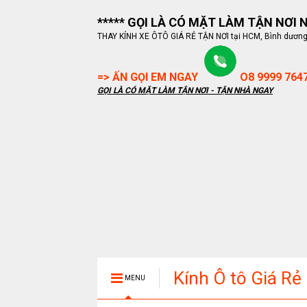
***** GỌI LÀ CÓ MẶT LÀM TẬN NƠI NG
THAY KÍNH XE ÔTÔ GIÁ RẺ TẬN NƠI tại HCM, Bình dương, B
=> ẤN GỌI EM NGAY
O8 9999 764
GỌI LÀ CÓ MẶT LÀM TẬN NƠI - TẬN NHÀ NGAY
Kính Ô tô Giá Rẻ
MENU