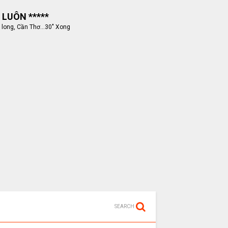
 LUÔN *****
 long, Cần Thơ...30" Xong
SEARCH