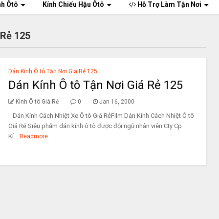
nh Ôtô
Kính Chiếu Hậu Ôtô
Hỗ Trợ Làm Tận Nơi
 Rẻ 125
Dán Kính Ô tô Tận Nơi Giá Rẻ 125
Dán Kính Ô tô Tận Nơi Giá Rẻ 125
Kính Ô tô Giá Rẻ
0
Jan 16, 2000
Dán Kính Cách Nhiệt Xe Ô tô Giá RẻFilm Dán Kính Cách Nhiệt Ô tô
Giá Rẻ Siêu phẩm dán kính ô tô được đội ngũ nhân viên Cty Cp
Kí...
Readmore