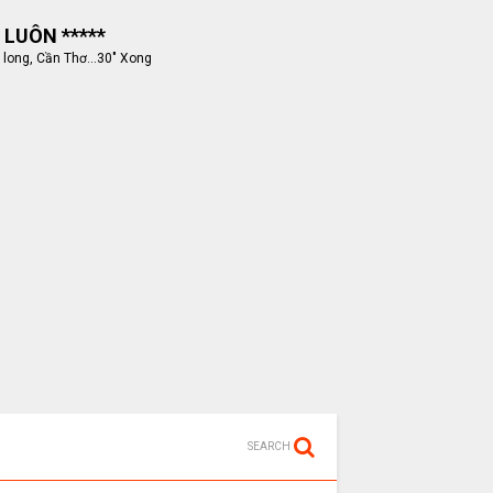
 LUÔN *****
 long, Cần Thơ...30" Xong
SEARCH