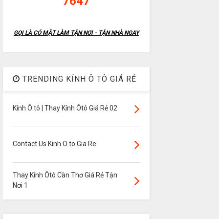
7647
GỌI LÀ CÓ MẶT LÀM TẬN NƠI - TẬN NHÀ NGAY
TRENDING KÍNH Ô TÔ GIÁ RẺ
Kính Ô tô | Thay Kính Ôtô Giá Rẻ 02
Contact Us Kinh O to Gia Re
Thay Kính Ôtô Cần Thơ Giá Rẻ Tận
Nơi 1