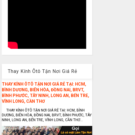
Thay Kính Ôtô Tận Nơi Giá Rẻ
THAY KÍNH ÔTÔ TẬN NƠI GIÁ RẺ TẠI: HCM,
BÌNH DƯƠNG, BIÊN HÒA, ĐỒNG NAI, BRVT,
BÌNH PHƯỚC, TÂY NINH, LONG AN, BẾN TRE,
VĨNH LONG, CẦN THƠ
THAY KÍNH ÔTÔ TẬN NƠI GIÁ RẺ TẠI: HCM, BÌNH
DƯƠNG, BIÊN HÒA, ĐỒNG NAI, BRVT, BÌNH PHƯỚC, TÂY
NINH, LONG AN, BẾN TRE, VĨNH LONG, CẦN THƠ...