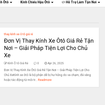
nh Ôtô
Kính Chiếu Hậu Ôtô
Hỗ Trợ Làm Tận Nơi
thay kính xe ô tô giá rẻ
Đơn Vị Thay Kính Xe Ôtô Giá Rẻ Tận
Nơi – Giải Pháp Tiện Lợi Cho Chủ
Xe
Kính Ô tô Giá Rẻ
0
Apr 26, 2025
Đơn Vị Thay Kính Xe Ôtô Giá Rẻ Tận Nơi – Giải Pháp Tiện Lợi Cho
Chủ XeKính xe ôtô là bộ phận dễ bị hư hỏng do va chạm, đá văng
hoặc tác động từ môi tr...
Readmore