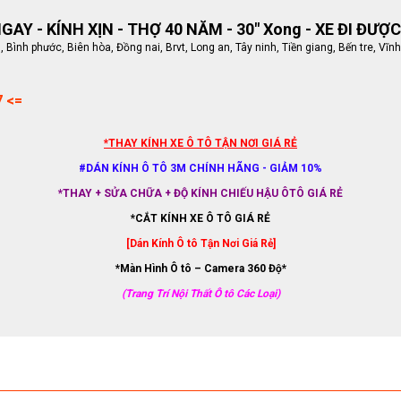
AY - KÍNH XỊN - THỢ 40 NĂM - 30" Xong - XE ĐI ĐƯỢC
ình phước, Biên hòa, Đồng nai, Brvt, Long an, Tây ninh, Tiền giang, Bến tre, Vĩnh
7 <=
*THAY KÍNH XE Ô TÔ TẬN NƠI GIÁ RẺ
#DÁN KÍNH Ô TÔ 3M CHÍNH HÃNG - GIẢM 10%
*THAY + SỬA CHỮA + ĐỘ KÍNH CHIẾU HẬU ÔTÔ GIÁ RẺ
*CẮT KÍNH XE Ô TÔ GIÁ RẺ
[Dán Kính Ô tô Tận Nơi Giá Rẻ]
*Màn Hình Ô tô – Camera 360 Độ*
(Trang Trí Nội Thất Ô tô Các Loại)