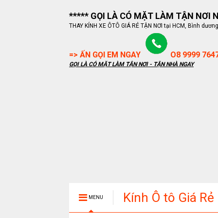
***** GỌI LÀ CÓ MẶT LÀM TẬN NƠI NG
THAY KÍNH XE ÔTÔ GIÁ RẺ TẬN NƠI tại HCM, Bình dương, B
=> ẤN GỌI EM NGAY
O8 9999 764
GỌI LÀ CÓ MẶT LÀM TẬN NƠI - TẬN NHÀ NGAY
Kính Ô tô Giá Rẻ
MENU