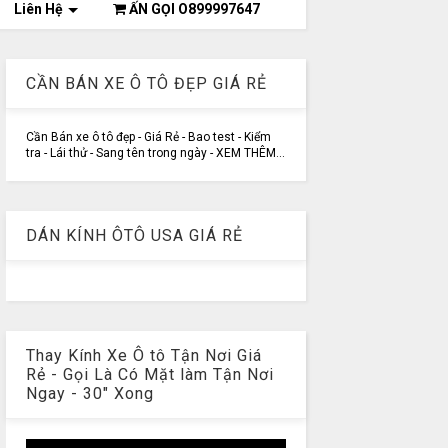
Liên Hệ
ẤN GỌI O899997647
CẦN BÁN XE Ô TÔ ĐẸP GIÁ RẺ
Cần Bán xe ô tô đẹp - Giá Rẻ - Bao test - Kiểm
tra - Lái thử - Sang tên trong ngày - XEM THÊM...
DÁN KÍNH ÔTÔ USA GIÁ RẺ
Thay Kính Xe Ô tô Tận Nơi Giá
Rẻ - Gọi Là Có Mặt làm Tận Nơi
Ngay - 30" Xong