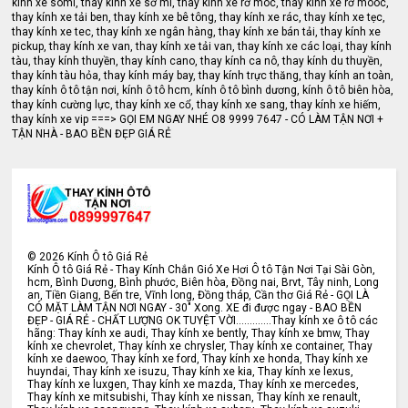
kính xe somi, thay kính xe sơ mi, thay kính xe rơ móc, thay kính xe rơ mooc,
thay kính xe tải ben, thay kính xe bê tông, thay kính xe rác, thay kính xe tẹc,
thay kính xe tec, thay kính xe ngân hàng, thay kính xe bán tải, thay kính xe
pickup, thay kính xe van, thay kính xe tải van, thay kính xe các loại, thay kính
tàu, thay kính thuyền, thay kính cano, thay kính ca nô, thay kính du thuyền,
thay kính tàu hỏa, thay kính máy bay, thay kính trực thăng, thay kính an toàn,
thay kính ô tô tận nơi, kính ô tô hcm, kính ô tô bình dương, kính ô tô biên hòa,
thay kính cường lực, thay kính xe cổ, thay kính xe sang, thay kính xe hiếm,
thay kính xe vip ===> GỌI EM NGAY NHÉ O8 9999 7647 - CÓ LÀM TẬN NƠI +
TẬN NHÀ - BAO BỀN ĐẸP GIÁ RẺ
©
2026
Kính Ô tô Giá Rẻ
Kính Ô tô Giá Rẻ - Thay Kính Chắn Gió Xe Hơi Ô tô Tận Nơi Tại Sài Gòn,
hcm, Bình Dương, Bình phước, Biên hòa, Đồng nai, Brvt, Tây ninh, Long
an, Tiền Giang, Bến tre, Vĩnh long, Đồng tháp, Cần thơ Giá Rẻ - GỌI LÀ
CÓ MẶT LÀM TẬN NƠI NGAY - 30" Xong. XE đi được ngay - BAO BỀN
ĐẸP - GIÁ RẺ - CHẤT LƯỢNG OK TUYỆT VỜI.............Thay kính xe ô tô các
hãng: Thay kính xe audi, Thay kính xe bently, Thay kính xe bmw, Thay
kính xe chevrolet, Thay kính xe chrysler, Thay kính xe container, Thay
kính xe daewoo, Thay kính xe ford, Thay kính xe honda, Thay kính xe
huyndai, Thay kính xe isuzu, Thay kính xe kia, Thay kính xe lexus,
Thay kính xe luxgen, Thay kính xe mazda, Thay kính xe mercedes,
Thay kính xe mitsubishi, Thay kính xe nissan, Thay kính xe renault,