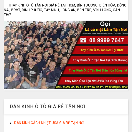
THAY KÍNH ÔTÔ TẬN NƠI GIÁ RẺ TẠI: HCM, BÌNH DƯƠNG, BIÊN HÒA, ĐỒNG
NAI, BRVT, BÌNH PHƯỚC, TÂY NINH, LONG AN, BẾN TRE, VĨNH LONG, CẦN
THƠ...
DÁN KÍNH Ô TÔ GIÁ RẺ TẬN NƠI
DÁN KÍNH CÁCH NHIỆT USA GIÁ RẺ TẬN NƠI