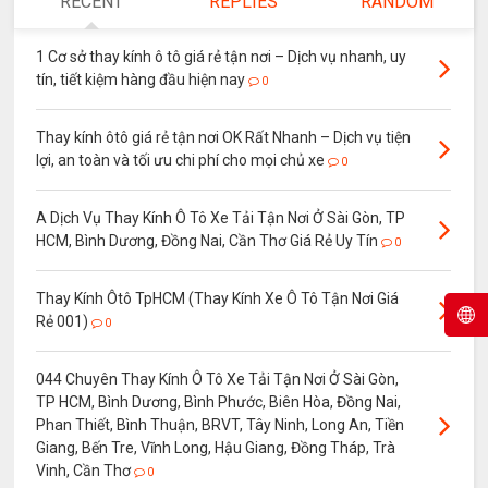
RECENT
REPLIES
RANDOM
1 Cơ sở thay kính ô tô giá rẻ tận nơi – Dịch vụ nhanh, uy
tín, tiết kiệm hàng đầu hiện nay
0
Thay kính ôtô giá rẻ tận nơi OK Rất Nhanh – Dịch vụ tiện
lợi, an toàn và tối ưu chi phí cho mọi chủ xe
0
A Dịch Vụ Thay Kính Ô Tô Xe Tải Tận Nơi Ở Sài Gòn, TP
HCM, Bình Dương, Đồng Nai, Cần Thơ Giá Rẻ Uy Tín
0
Thay Kính Ôtô TpHCM (Thay Kính Xe Ô Tô Tận Nơi Giá
Rẻ 001)
0
044 Chuyên Thay Kính Ô Tô Xe Tải Tận Nơi Ở Sài Gòn,
TP HCM, Bình Dương, Bình Phước, Biên Hòa, Đồng Nai,
Phan Thiết, Bình Thuận, BRVT, Tây Ninh, Long An, Tiền
Giang, Bến Tre, Vĩnh Long, Hậu Giang, Đồng Tháp, Trà
Vinh, Cần Thơ
0