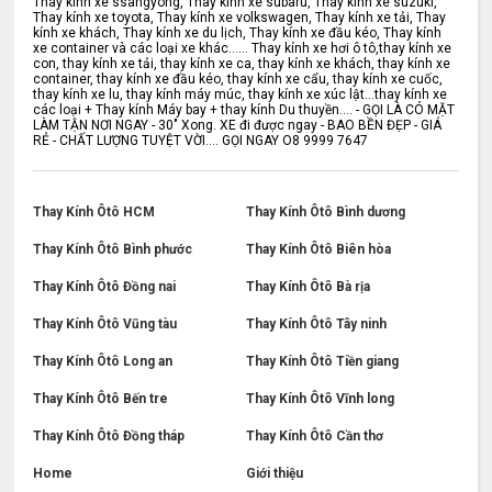
Thay kính xe ssangyong, Thay kính xe subaru, Thay kính xe suzuki,
Thay kính xe toyota, Thay kính xe volkswagen, Thay kính xe tải, Thay
kính xe khách, Thay kính xe du lịch, Thay kính xe đầu kéo, Thay kính
xe container và các loại xe khác...... Thay kính xe hơi ô tô,thay kính xe
con, thay kính xe tải, thay kính xe ca, thay kính xe khách, thay kính xe
container, thay kính xe đầu kéo, thay kính xe cẩu, thay kính xe cuốc,
thay kính xe lu, thay kính máy múc, thay kính xe xúc lật...thay kính xe
các loại + Thay kính Máy bay + thay kính Du thuyền.... - GỌI LÀ CÓ MẶT
LÀM TẬN NƠI NGAY - 30" Xong. XE đi được ngay - BAO BỀN ĐẸP - GIÁ
RẺ - CHẤT LƯỢNG TUYỆT VỜI.... GỌI NGAY O8 9999 7647
Thay Kính Ôtô HCM
Thay Kính Ôtô Bình dương
Thay Kính Ôtô Bình phước
Thay Kính Ôtô Biên hòa
Thay Kính Ôtô Đồng nai
Thay Kính Ôtô Bà rịa
Thay Kính Ôtô Vũng tàu
Thay Kính Ôtô Tây ninh
Thay Kính Ôtô Long an
Thay Kính Ôtô Tiền giang
Thay Kính Ôtô Bến tre
Thay Kính Ôtô Vĩnh long
Thay Kính Ôtô Đồng tháp
Thay Kính Ôtô Cần thơ
Home
Giới thiệu