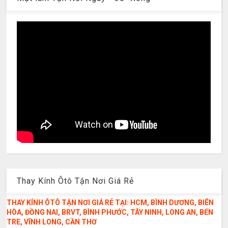
Thay Kính Ôtô Tận Nơi Giá Rẻ
THAY KÍNH ÔTÔ TẬN NƠI GIÁ RẺ TẠI: HCM, BÌNH DƯƠNG, BIÊN
HÒA, ĐỒNG NAI, BRVT, BÌNH PHƯỚC, TÂY NINH, LONG AN, BẾN
TRE, VĨNH LONG, CẦN THƠ