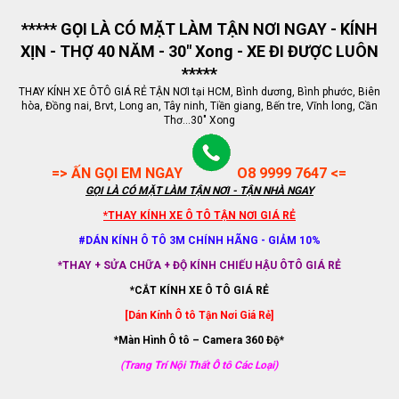
***** GỌI LÀ CÓ MẶT LÀM TẬN NƠI NGAY - KÍNH
XỊN - THỢ 40 NĂM - 30" Xong - XE ĐI ĐƯỢC LUÔN
*****
THAY KÍNH XE ÔTÔ GIÁ RẺ TẬN NƠI tại HCM, Bình dương, Bình phước, Biên
hòa, Đồng nai, Brvt, Long an, Tây ninh, Tiền giang, Bến tre, Vĩnh long, Cần
Thơ...30" Xong
=> ẤN GỌI EM NGAY
O8 9999 7647 <=
GỌI LÀ CÓ MẶT LÀM TẬN NƠI - TẬN NHÀ NGAY
*THAY KÍNH XE Ô TÔ TẬN NƠI GIÁ RẺ
#DÁN KÍNH Ô TÔ 3M CHÍNH HÃNG - GIẢM 10%
*THAY + SỬA CHỮA + ĐỘ KÍNH CHIẾU HẬU ÔTÔ GIÁ RẺ
*CẮT KÍNH XE Ô TÔ GIÁ RẺ
[Dán Kính Ô tô Tận Nơi Giá Rẻ]
*Màn Hình Ô tô – Camera 360 Độ*
(Trang Trí Nội Thất Ô tô Các Loại)