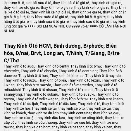
lái trước ô tô, kính lái sau ô tô, thay kính lái ô tô giá rẻ, thay kinh oto gia re,
thay kinh xe oto gia re, thay kinh o to gia re, thay kinh xe hoi gia re, thay kính
lái xe ô tô giá rẻ, thay kính lái xe hơi giá rẻ, thay kinh xe gia re, thay kính chắn
gió ô tô giá rẻ, thay kính trước ô tô giá rẻ, thay kính lái ô tô giá rẻ, thay kính
hông ô tô giá rẻ, thay kính cửa ô tô giá rẻ, thay kính sau ô tô giá rẻ, thay kính
lưng ôtô giá rẻ ===> GỌI EM NGAY NHÉ O8 9999 7647 ===> CÓ LÀM TẬN NƠI
NHANH
Thay Kính Ôtô HCM, Bình dương, B/phước, Biên
hòa, Đ/nai, Brvt, Long an, T/Ninh, T/Giang, B/tre
C/Thơ
Thay kính ô tô audi, Thay kính ô tô bently, Thay kính ô tô bmw, Thay kính ô tô
chevrolet, Thay kính ô tô chrysler, Thay kính ô tô container, Thay kính ô tô
daewoo, Thay kính ô tô ford, Thay kính ô tô honda, Thay kính ô tô huyndai,
Thay kính ô tô isuzu, Thay kính ô tô kia, Thay kính ô tô lexus, Thay kính ô tô
luxgen, Thay kính ô tô mazda, Thay kính ô tô mercedes, Thay kính ô tô
mitsubishi, Thay kính ô tô nissan, Thay kính ô tô renault, Thay kính ô tô
ssangyong, Thay kính ô tô subaru, Thay kính ô tô suzuki, Thay kính ô tô
toyota, Thay kính ô tô volkswagen, Thay kính ô tô tải, Thay kính ô tô khách,
Thay kính ô tô du lịch, Thay kính ô tô đầu kéo, Thay kính ô tô, thay kính ô tô,
Thay kính xe hơi, Thay kính xe tải, thay kính xe ô tô, thay kính xe tải, thay
kính xe khách, thay kính xe du lịch, thay kính container, thay kính xe cẩu,
thay kính xe xúc lật, thay kính đầu kéo, thay kính xe công trình, thay kính xe
cấp cứu, thay kính xe cứu thương, thay kính xe cứu hộ, thay kính xe môi
trường, thay kinh xe o to hcm, thay kính xe be tong, thay kính xe ben, thay