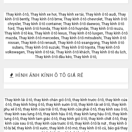
Thay kính ô tô, Thay kính xe hơi, Thay kính xe tải, Thay kính ô tô audi, Thay
kính ô tô bently, Thay kính ô tô bmw, Thay kính ô tô chevrolet, Thay kính ô tô
chrysler, Thay kính ô tô container, Thay kính ô tô daewoo, Thay kính ô tô
ford, Thay kính ô tô honda, Thay kính ô tô huyndai, Thay kính ô tô isuzu,
Thay kính ô tô kia, Thay kính ô tô lexus, Thay kính ô tô luxgen, Thay kính ô tô
mazda, Thay kính ô tô mercedes, Thay kính ô tô mitsubishi, Thay kính ô tô
nissan, Thay kính ô tô renault, Thay kính ô tô ssangyong, Thay kính ô tô
subaru, Thay kính ô tô suzuki, Thay kính ô tô toyota, Thay kính ô tô
volkswagen, Thay kính ô tô tải, Thay kính ô tô khách, Thay kính ô tô du lịch,
Thay kính ô tô đầu kéo, Thay kính ô tô,
HÌNH ẢNH KÍNH Ô TÔ GIÁ RẺ
Thay kính lái ô tô, thay kính chắn gió ô tô, thay kính trước ô tô, thay kính cửa
ô tô, thay kính hông ô tô, thay kính sườn ô tô, thay kính tài xế ô tô, thay kính
phụ xế ô tô, thay kính cửa trái ô tô, thay kính cửa phải ô tô, thay kính sau ô tô,
thay kính sau lưng ô tô, thay kính hậu ô tô, thay kính lưng hậu ô tô, thay kính
lưng ô tô, thay kính tam giác ô tô, thay kính gió ô tô, thay kính chết ô tô, thay
kính cửa sau ô tô, thay kính cửa trước ô tô, thay kính ô tô bị nứt , thay kính ô
tô bị bể, thay kính ô tô xước, thay kính ô tô mờ, thay kính ô tô cũ, báo giá thay