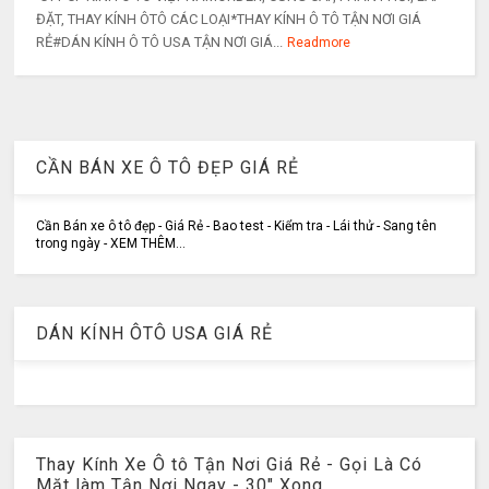
ĐẶT, THAY KÍNH ÔTÔ CÁC LOẠI*THAY KÍNH Ô TÔ TẬN NƠI GIÁ
RẺ#DÁN KÍNH Ô TÔ USA TẬN NƠI GIÁ...
Readmore
CẦN BÁN XE Ô TÔ ĐẸP GIÁ RẺ
Cần Bán xe ô tô đẹp - Giá Rẻ - Bao test - Kiểm tra - Lái thử - Sang tên
trong ngày - XEM THÊM...
DÁN KÍNH ÔTÔ USA GIÁ RẺ
Thay Kính Xe Ô tô Tận Nơi Giá Rẻ - Gọi Là Có
Mặt làm Tận Nơi Ngay - 30" Xong