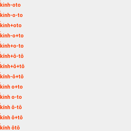
kinh-oto
,
kinh-o-to
,
kinh+oto
,
kinh-o+to
,
kinh+o-to
,
kính+ô-tô
,
kính+ô+tô
,
kính-ô+tô
,
kinh o+to
,
kinh o-to
,
kính ô-tô
,
kính ô+tô
,
kính ôtô