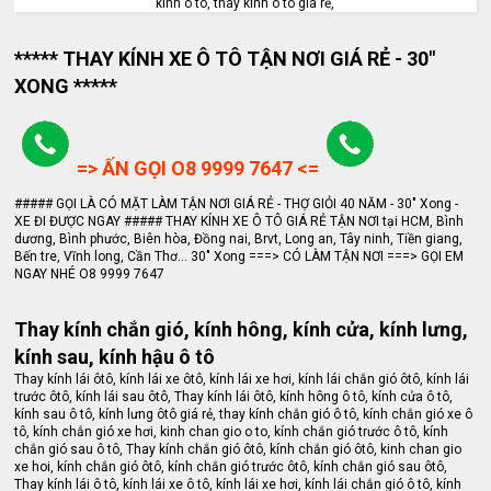
kính ô tô, thay kính ô tô giá rẻ,
***** THAY KÍNH XE Ô TÔ TẬN NƠI GIÁ RẺ - 30"
XONG *****
=> ẤN GỌI O8 9999 7647 <=
##### GỌI LÀ CÓ MẶT LÀM TẬN NƠI GIÁ RẺ - THỢ GIỎI 40 NĂM - 30" Xong -
XE ĐI ĐƯỢC NGAY ##### THAY KÍNH XE Ô TÔ GIÁ RẺ TẬN NƠI tại HCM, Bình
dương, Bình phước, Biên hòa, Đồng nai, Brvt, Long an, Tây ninh, Tiền giang,
Bến tre, Vĩnh long, Cần Thơ... 30" Xong ===> CÓ LÀM TẬN NƠI ===> GỌI EM
NGAY NHÉ O8 9999 7647
Thay kính chắn gió, kính hông, kính cửa, kính lưng,
kính sau, kính hậu ô tô
Thay kính lái ôtô, kính lái xe ôtô, kính lái xe hơi, kính lái chắn gió ôtô, kính lái
trước ôtô, kính lái sau ôtô, Thay kính lái ôtô, kính hông ô tô, kính cửa ô tô,
kính sau ô tô, kính lưng ôtô giá rẻ, thay kính chắn gió ô tô, kính chắn gió xe ô
tô, kính chắn gió xe hơi, kinh chan gio o to, kính chắn gió trước ô tô, kính
chắn gió sau ô tô, Thay kính chắn gió ôtô, kính chắn gió ôtô, kinh chan gio
xe hoi, kính chắn gió ôtô, kính chắn gió trước ôtô, kính chắn gió sau ôtô,
Thay kính lái ô tô, kính lái xe ô tô, kính lái xe hơi, kính lái chắn gió ô tô, kính