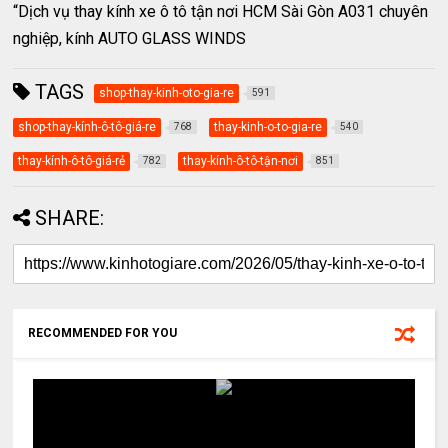
“Dịch vụ thay kính xe ô tô tận nơi HCM Sài Gòn A031 chuyên
nghiệp, kính AUTO GLASS WINDS
TAGS
shop-thay-kinh-oto-gia-re
591
shop-thay-kính-ô-tô-giá-re
thay-kinh-o-to-gia-re
768
540
thay-kính-ô-tô-giá-rẻ
thay-kính-ô-tô-tận-nơi
782
851
SHARE:
RECOMMENDED FOR YOU