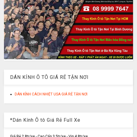
DÁN KÍNH Ô TÔ GIÁ RẺ TẬN NƠI
DÁN KÍNH CÁCH NHIỆT USA GIÁ RẺ TẬN NƠI
*Dán Kính Ô tô Giá Rẻ Full Xe
Giá Rẻ 2.8tr/xe - Cao Cấp 3.5tr/xe - Vip 4.8tr/xe