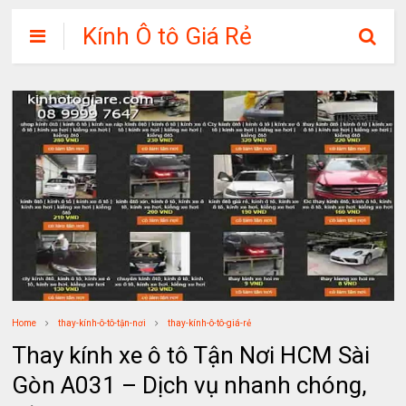
Kính Ô tô Giá Rẻ
Home
thay-kính-ô-tô-tận-nơi
thay-kính-ô-tô-giá-rẻ
Thay kính xe ô tô Tận Nơi HCM Sài
Gòn A031 – Dịch vụ nhanh chóng,