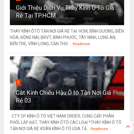
Giới Thiệu Dịch Vụ Thay Kính Ô Tô Giá
Rẻ Tại TP.HCM
THAY KÍNH ÔTÔ TẬN NƠI GIÁ RẺ TẠI: HCM, BÌNH DƯƠNG, BIÊN
HÒA, ĐỒNG NAI, BRVT, BÌNH PHƯỚC, TÂY NINH, LONG AN,
BẾN TRE, VĨNH LONG, CẦN THƠ ...
Readmore
5
Cắt Kính Chiếu Hậu Ô tô Tận Nơi Giá
Rẻ 03
CTY CP KÍNH Ô TÔ VIỆT NAM ORDER, CUNG CẤP, PHÂN
PHỐI, LẮP ĐẶT, THAY KÍNH ÔTÔ CÁC LOẠI *THAY KÍNH Ô TÔ
TẬN NƠI GIÁ RẺ #DÁN KÍNH Ô TÔ USA TẬ...
Readmore