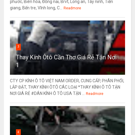
phước, Biên hòa, Đồng nai, Brvt, Long an, Tây ninh, Tiền
giang, Bến tre, Vĩnh long, C...
Readmore
3
Thay Kính Ôtô Cần Thơ Giá Rẻ Tận Nơi
1
CTY CP KÍNH Ô TÔ VIỆT NAM ORDER, CUNG CẤP, PHÂN PHỐI,
LẮP ĐẶT, THAY KÍNH ÔTÔ CÁC LOẠI *THAY KÍNH Ô TÔ TẬN
NƠI GIÁ RẺ #DÁN KÍNH Ô TÔ USA TẬN ...
Readmore
4