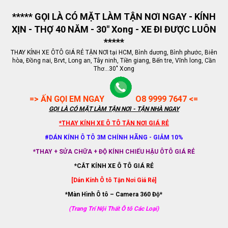
***** GỌI LÀ CÓ MẶT LÀM TẬN NƠI NGAY - KÍNH
XỊN - THỢ 40 NĂM - 30" Xong - XE ĐI ĐƯỢC LUÔN
*****
THAY KÍNH XE ÔTÔ GIÁ RẺ TẬN NƠI tại HCM, Bình dương, Bình phước, Biên
hòa, Đồng nai, Brvt, Long an, Tây ninh, Tiền giang, Bến tre, Vĩnh long, Cần
Thơ...30" Xong
=> ẤN GỌI EM NGAY
O8 9999 7647 <=
GỌI LÀ CÓ MẶT LÀM TẬN NƠI - TẬN NHÀ NGAY
*THAY KÍNH XE Ô TÔ TẬN NƠI GIÁ RẺ
#DÁN KÍNH Ô TÔ 3M CHÍNH HÃNG - GIẢM 10%
*THAY + SỬA CHỮA + ĐỘ KÍNH CHIẾU HẬU ÔTÔ GIÁ RẺ
*CẮT KÍNH XE Ô TÔ GIÁ RẺ
[Dán Kính Ô tô Tận Nơi Giá Rẻ]
*Màn Hình Ô tô – Camera 360 Độ*
(Trang Trí Nội Thất Ô tô Các Loại)