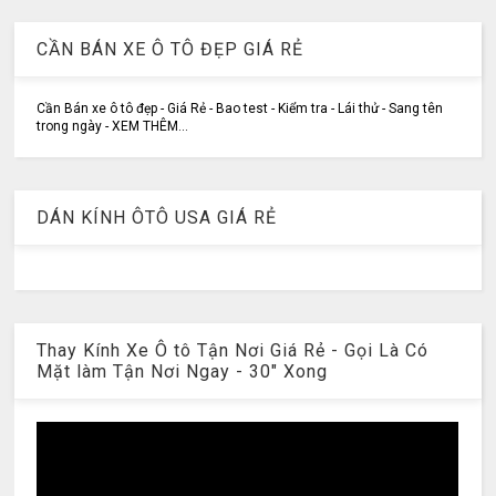
CẦN BÁN XE Ô TÔ ĐẸP GIÁ RẺ
Cần Bán xe ô tô đẹp - Giá Rẻ - Bao test - Kiểm tra - Lái thử - Sang tên
trong ngày - XEM THÊM...
DÁN KÍNH ÔTÔ USA GIÁ RẺ
Thay Kính Xe Ô tô Tận Nơi Giá Rẻ - Gọi Là Có
Mặt làm Tận Nơi Ngay - 30" Xong