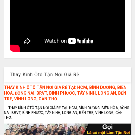
Thay Kính Ôtô Tận Nơi Giá Rẻ
THAY KÍNH ÔTÔ TẬN NƠI GIÁ RẺ TẠI: HCM, BÌNH DƯƠNG, BIÊN
HÒA, ĐỒNG NAI, BRVT, BÌNH PHƯỚC, TÂY NINH, LONG AN, BẾN
TRE, VĨNH LONG, CẦN THƠ
THAY KÍNH ÔTÔ TẬN NƠI GIÁ RẺ TẠI: HCM, BÌNH DƯƠNG, BIÊN HÒA, ĐỒNG
NAI, BRVT, BÌNH PHƯỚC, TÂY NINH, LONG AN, BẾN TRE, VĨNH LONG, CẦN
THƠ...