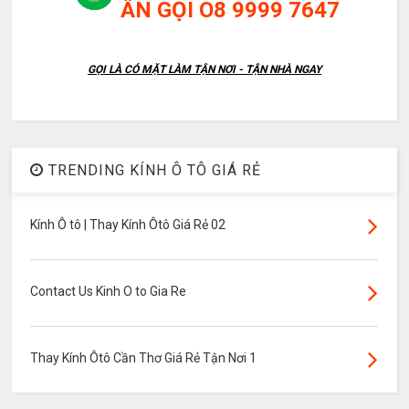
ẤN GỌI O8 9999 7647
GỌI LÀ CÓ MẶT LÀM TẬN NƠI - TẬN NHÀ NGAY
TRENDING KÍNH Ô TÔ GIÁ RẺ
Kính Ô tô | Thay Kính Ôtô Giá Rẻ 02
Contact Us Kinh O to Gia Re
Thay Kính Ôtô Cần Thơ Giá Rẻ Tận Nơi 1