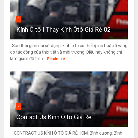
1
Kính Ô tô | Thay Kính Ôtô Giá Rẻ 02
Sau thời gian dài sử dụng, kính ô tô có thể bị mờ hoặc ố vàng
do tác động của thời tiết và môi trường. Điều này không chỉ
làm giảm độ tron...
Readmore
2
Contact Us Kinh O to Gia Re
CONTRACT US KÍNH Ô TÔ GIÁ RẺ HCM, Bình dương, Bình