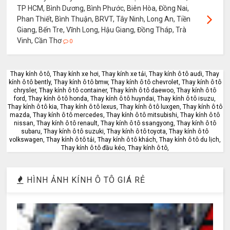
TP HCM, Bình Dương, Bình Phước, Biên Hòa, Đồng Nai,
Phan Thiết, Bình Thuận, BRVT, Tây Ninh, Long An, Tiền
Giang, Bến Tre, Vĩnh Long, Hậu Giang, Đồng Tháp, Trà
Vinh, Cần Thơ
0
Thay kính ô tô, Thay kính xe hơi, Thay kính xe tải, Thay kính ô tô audi, Thay
kính ô tô bently, Thay kính ô tô bmw, Thay kính ô tô chevrolet, Thay kính ô tô
chrysler, Thay kính ô tô container, Thay kính ô tô daewoo, Thay kính ô tô
ford, Thay kính ô tô honda, Thay kính ô tô huyndai, Thay kính ô tô isuzu,
Thay kính ô tô kia, Thay kính ô tô lexus, Thay kính ô tô luxgen, Thay kính ô tô
mazda, Thay kính ô tô mercedes, Thay kính ô tô mitsubishi, Thay kính ô tô
nissan, Thay kính ô tô renault, Thay kính ô tô ssangyong, Thay kính ô tô
subaru, Thay kính ô tô suzuki, Thay kính ô tô toyota, Thay kính ô tô
volkswagen, Thay kính ô tô tải, Thay kính ô tô khách, Thay kính ô tô du lịch,
Thay kính ô tô đầu kéo, Thay kính ô tô,
HÌNH ẢNH KÍNH Ô TÔ GIÁ RẺ