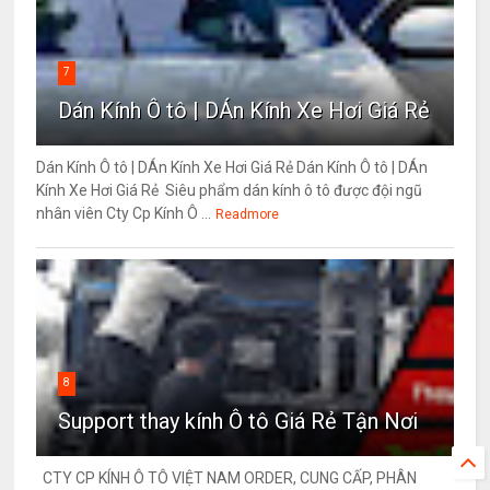
7
Dán Kính Ô tô | DÁn Kính Xe Hơi Giá Rẻ
Dán Kính Ô tô | DÁn Kính Xe Hơi Giá Rẻ Dán Kính Ô tô | DÁn
Kính Xe Hơi Giá Rẻ Siêu phẩm dán kính ô tô được đội ngũ
nhân viên Cty Cp Kính Ô ...
Readmore
8
Support thay kính Ô tô Giá Rẻ Tận Nơi
CTY CP KÍNH Ô TÔ VIỆT NAM ORDER, CUNG CẤP, PHÂN