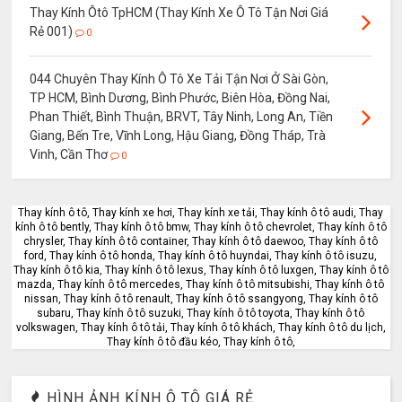
Thay Kính Ôtô TpHCM (Thay Kính Xe Ô Tô Tận Nơi Giá
Rẻ 001)
0
044 Chuyên Thay Kính Ô Tô Xe Tải Tận Nơi Ở Sài Gòn,
TP HCM, Bình Dương, Bình Phước, Biên Hòa, Đồng Nai,
Phan Thiết, Bình Thuận, BRVT, Tây Ninh, Long An, Tiền
Giang, Bến Tre, Vĩnh Long, Hậu Giang, Đồng Tháp, Trà
Vinh, Cần Thơ
0
Thay kính ô tô, Thay kính xe hơi, Thay kính xe tải, Thay kính ô tô audi, Thay
kính ô tô bently, Thay kính ô tô bmw, Thay kính ô tô chevrolet, Thay kính ô tô
chrysler, Thay kính ô tô container, Thay kính ô tô daewoo, Thay kính ô tô
ford, Thay kính ô tô honda, Thay kính ô tô huyndai, Thay kính ô tô isuzu,
Thay kính ô tô kia, Thay kính ô tô lexus, Thay kính ô tô luxgen, Thay kính ô tô
mazda, Thay kính ô tô mercedes, Thay kính ô tô mitsubishi, Thay kính ô tô
nissan, Thay kính ô tô renault, Thay kính ô tô ssangyong, Thay kính ô tô
subaru, Thay kính ô tô suzuki, Thay kính ô tô toyota, Thay kính ô tô
volkswagen, Thay kính ô tô tải, Thay kính ô tô khách, Thay kính ô tô du lịch,
Thay kính ô tô đầu kéo, Thay kính ô tô,
HÌNH ẢNH KÍNH Ô TÔ GIÁ RẺ