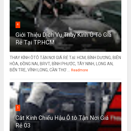
4
Giới Thiệu Dịch Vụ Thay Kính Ô Tô Giá
Rẻ Tại TP.HCM
THAY KÍNH ÔTÔ TẬN NƠI GIÁ RẺ TẠI: HCM, BÌNH DƯƠNG, BIÊN
HÒA, ĐỒNG NAI, BRVT, BÌNH PHƯỚC, TÂY NINH, LONG AN,
BẾN TRE, VĨNH LONG, CẦN THƠ ...
Readmore
5
Cắt Kính Chiếu Hậu Ô tô Tận Nơi Giá
Rẻ 03