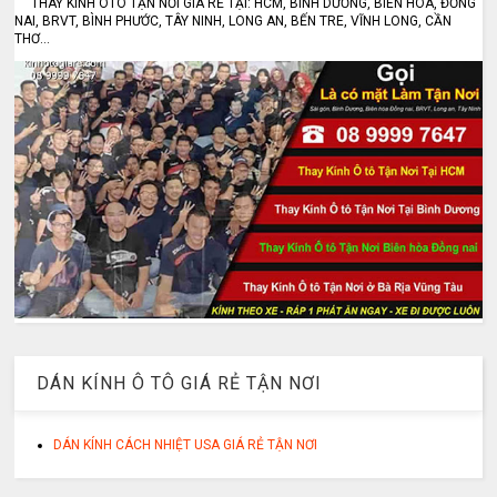
THAY KÍNH ÔTÔ TẬN NƠI GIÁ RẺ TẠI: HCM, BÌNH DƯƠNG, BIÊN HÒA, ĐỒNG
NAI, BRVT, BÌNH PHƯỚC, TÂY NINH, LONG AN, BẾN TRE, VĨNH LONG, CẦN
THƠ...
DÁN KÍNH Ô TÔ GIÁ RẺ TẬN NƠI
DÁN KÍNH CÁCH NHIỆT USA GIÁ RẺ TẬN NƠI