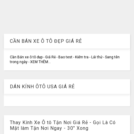
CẦN BÁN XE Ô TÔ ĐẸP GIÁ RẺ
Cần Bán xe ô tô đẹp - Giá Rẻ - Bao test - Kiểm tra - Lái thử - Sang tên
trong ngày - XEM THÊM...
DÁN KÍNH ÔTÔ USA GIÁ RẺ
Thay Kính Xe Ô tô Tận Nơi Giá Rẻ - Gọi Là Có
Mặt làm Tận Nơi Ngay - 30" Xong