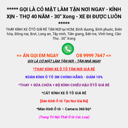
***** GỌI LÀ CÓ MẶT LÀM TẬN NƠI NGAY - KÍNH
XỊN - THỢ 40 NĂM - 30" Xong - XE ĐI ĐƯỢC LUÔN
*****
THAY KÍNH XE ÔTÔ GIÁ RẺ TẬN NƠI tại HCM, Bình dương, Bình phước, Biên
hòa, Đồng nai, Brvt, Long an, Tây ninh, Tiền giang, Bến tre, Vĩnh long, Cần
Thơ...30" Xong
=> ẤN GỌI EM NGAY
O8 9999 7647 <=
GỌI LÀ CÓ MẶT LÀM TẬN NƠI - TẬN NHÀ NGAY
*THAY KÍNH XE Ô TÔ TẬN NƠI GIÁ RẺ
#DÁN KÍNH Ô TÔ 3M CHÍNH HÃNG - GIẢM 10%
*THAY + SỬA CHỮA + ĐỘ KÍNH CHIẾU HẬU ÔTÔ GIÁ RẺ
*CẮT KÍNH XE Ô TÔ GIÁ RẺ
[Dán Kính Ô tô Tận Nơi Giá Rẻ]
*Màn Hình Ô tô – Camera 360 Độ*
(Trang Trí Nội Thất Ô tô Các Loại)