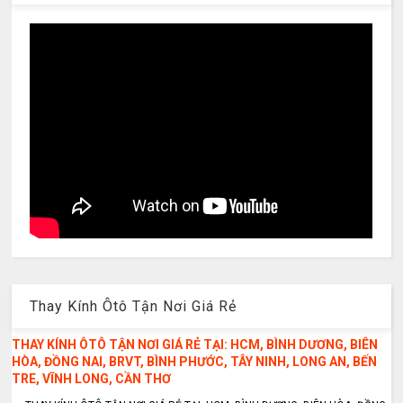
Thay Kính Ôtô Tận Nơi Giá Rẻ
THAY KÍNH ÔTÔ TẬN NƠI GIÁ RẺ TẠI: HCM, BÌNH DƯƠNG, BIÊN
HÒA, ĐỒNG NAI, BRVT, BÌNH PHƯỚC, TÂY NINH, LONG AN, BẾN
TRE, VĨNH LONG, CẦN THƠ