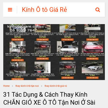
Kính Ô tô Giá Rẻ
Home
thay-kính-ô-tô-tận-nơi
thay-kính-ô-tô-giá-rẻ
31 Tác Dụng & Cách Thay Kính
CHẮN GIÓ XE Ô TÔ Tận Nơi Ở Sài