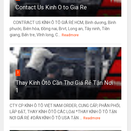
Contact Us Kinh O to Gia Re
CONTRACT US KÍNH Ô TÔ GIÁ RẺ HCM, Bình dương, Bình
phước, Biên hòa, Đồng nai, Brvt, Long an, Tây ninh, Tiền
giang, Bến tre, Vĩnh long, C...
Readmore
3
Thay Kính Ôtô Cần Thơ Giá Rẻ Tận Nơi
1
CTY CP KÍNH Ô TÔ VIỆT NAM ORDER, CUNG CẤP, PHÂN PHỐI,
LẮP ĐẶT, THAY KÍNH ÔTÔ CÁC LOẠI *THAY KÍNH Ô TÔ TẬN
NƠI GIÁ RẺ #DÁN KÍNH Ô TÔ USA TẬN ...
Readmore