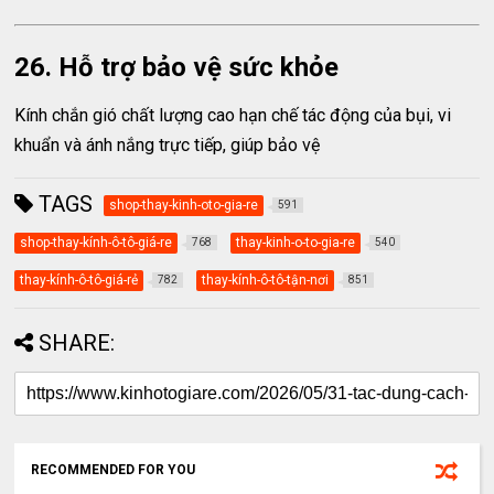
26. Hỗ trợ bảo vệ sức khỏe
Kính chắn gió chất lượng cao hạn chế tác động của bụi, vi
khuẩn và ánh nắng trực tiếp, giúp bảo vệ
TAGS
shop-thay-kinh-oto-gia-re
591
shop-thay-kính-ô-tô-giá-re
thay-kinh-o-to-gia-re
768
540
thay-kính-ô-tô-giá-rẻ
thay-kính-ô-tô-tận-nơi
782
851
SHARE:
RECOMMENDED FOR YOU