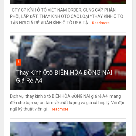
CTY CP KÍNH Ô TÔ VIỆT NAM ORDER, CUNG CẤP, PHÂN
PHỐI, LẮP ĐẶT, THAY KÍNH ÔTÔ CÁC LOẠI *THAY KÍNH Ô TÔ
TẬN NƠI GIÁ RẺ #DÁN KÍNH Ô TÔ USA TẬ...
Readmore
6
Thay Kính Ôtô BIÊN HÒA ĐỒNG NAI
Giá Rẻ A4
Dịch vụ thay kính ô tô BIÊN HÒA ĐỒNG NAI giá rẻ A4 mang
đến cho bạn sự an tâm về chất lượng và giá cả hợp lý. Với đội
ngũ kỹ thuật viên gi...
Readmore