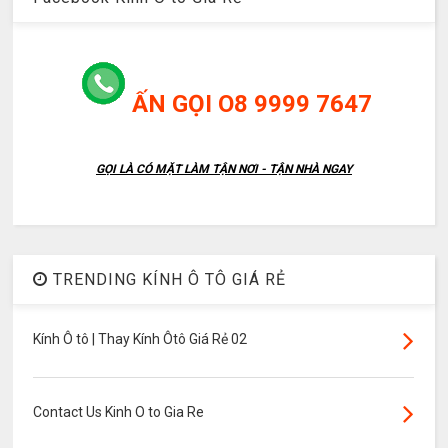
ẤN GỌI O8 9999 7647
GỌI LÀ CÓ MẶT LÀM TẬN NƠI - TẬN NHÀ NGAY
TRENDING KÍNH Ô TÔ GIÁ RẺ
Kính Ô tô | Thay Kính Ôtô Giá Rẻ 02
Contact Us Kinh O to Gia Re