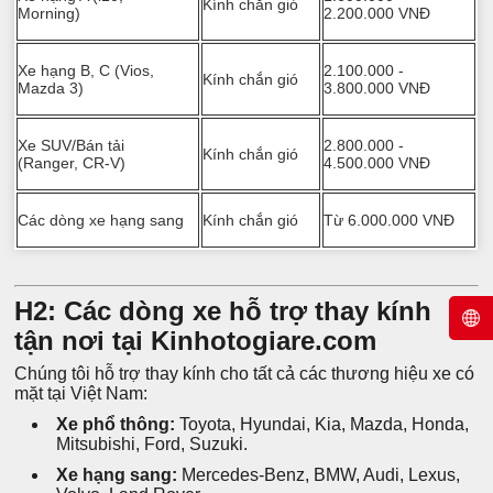
Kính chắn gió
Morning)
2.200.000 VNĐ
Xe hạng B, C (Vios,
2.100.000 -
Kính chắn gió
Mazda 3)
3.800.000 VNĐ
Xe SUV/Bán tải
2.800.000 -
Kính chắn gió
(Ranger, CR-V)
4.500.000 VNĐ
Các dòng xe hạng sang
Kính chắn gió
Từ 6.000.000 VNĐ
H2: Các dòng xe hỗ trợ thay kính
tận nơi tại Kinhotogiare.com
Chúng tôi hỗ trợ thay kính cho tất cả các thương hiệu xe có
mặt tại Việt Nam:
Xe phổ thông:
Toyota, Hyundai, Kia, Mazda, Honda,
Mitsubishi, Ford, Suzuki.
Xe hạng sang:
Mercedes-Benz, BMW, Audi, Lexus,