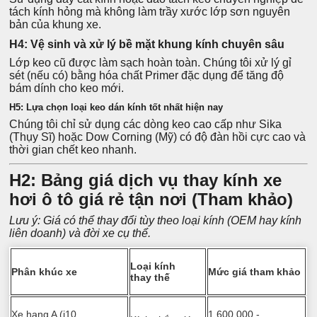
tách kính hỏng mà không làm trầy xước lớp sơn nguyên
bản của khung xe.
H4: Vệ sinh và xử lý bề mặt khung kính chuyên sâu
Lớp keo cũ được làm sạch hoàn toàn. Chúng tôi xử lý gỉ
sét (nếu có) bằng hóa chất Primer đặc dụng để tăng độ
bám dính cho keo mới.
H5: Lựa chọn loại keo dán kính tốt nhất hiện nay
Chúng tôi chỉ sử dụng các dòng keo cao cấp như Sika
(Thụy Sĩ) hoặc Dow Corning (Mỹ) có độ đàn hồi cực cao và
thời gian chết keo nhanh.
H2: Bảng giá dịch vụ thay kính xe
hơi ô tô giá rẻ tận nơi (Tham khảo)
Lưu ý: Giá có thể thay đổi tùy theo loại kính (OEM hay kính
liên doanh) và đời xe cụ thể.
Loại kính
Phân khúc xe
Mức giá tham khảo
thay thế
Xe hạng A (i10,
1.600.000 -