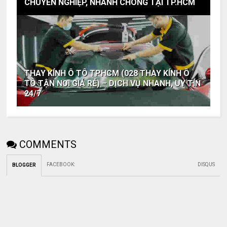
CHUYÊN NGHIỆP, NHANH CHÓNG TẠI TP.HCM
THAY KÍNH Ô TÔ TPHCM (028 THAY KÍNH Ô
TÔ TẬN NƠI GIÁ RẺ) – DỊCH VỤ NHANH, UY TÍN
24/7
COMMENTS
FACEBOOK
:
DISQUS
BLOGGER