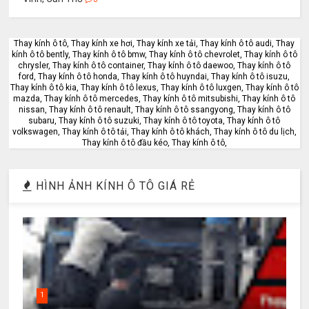
Thay kính ô tô, Thay kính xe hơi, Thay kính xe tải, Thay kính ô tô audi, Thay
kính ô tô bently, Thay kính ô tô bmw, Thay kính ô tô chevrolet, Thay kính ô tô
chrysler, Thay kính ô tô container, Thay kính ô tô daewoo, Thay kính ô tô
ford, Thay kính ô tô honda, Thay kính ô tô huyndai, Thay kính ô tô isuzu,
Thay kính ô tô kia, Thay kính ô tô lexus, Thay kính ô tô luxgen, Thay kính ô tô
mazda, Thay kính ô tô mercedes, Thay kính ô tô mitsubishi, Thay kính ô tô
nissan, Thay kính ô tô renault, Thay kính ô tô ssangyong, Thay kính ô tô
subaru, Thay kính ô tô suzuki, Thay kính ô tô toyota, Thay kính ô tô
volkswagen, Thay kính ô tô tải, Thay kính ô tô khách, Thay kính ô tô du lịch,
Thay kính ô tô đầu kéo, Thay kính ô tô,
HÌNH ẢNH KÍNH Ô TÔ GIÁ RẺ
1