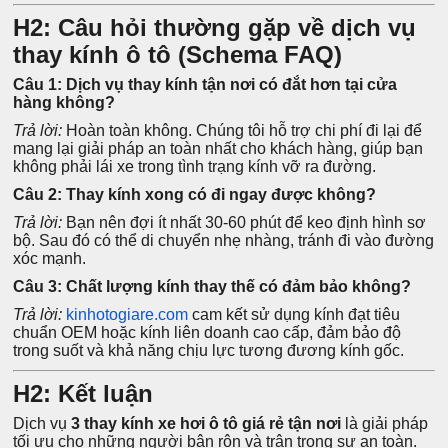
H2: Câu hỏi thường gặp về dịch vụ
thay kính ô tô (Schema FAQ)
Câu 1: Dịch vụ thay kính tận nơi có đắt hơn tại cửa
hàng không?
Trả lời:
Hoàn toàn không. Chúng tôi hỗ trợ chi phí đi lại để
mang lại giải pháp an toàn nhất cho khách hàng, giúp bạn
không phải lái xe trong tình trạng kính vỡ ra đường.
Câu 2: Thay kính xong có đi ngay được không?
Trả lời:
Bạn nên đợi ít nhất 30-60 phút để keo định hình sơ
bộ. Sau đó có thể di chuyển nhẹ nhàng, tránh đi vào đường
xóc mạnh.
Câu 3: Chất lượng kính thay thế có đảm bảo không?
Trả lời:
kinhotogiare.com
cam kết sử dụng kính đạt tiêu
chuẩn OEM hoặc kính liên doanh cao cấp, đảm bảo độ
trong suốt và khả năng chịu lực tương đương kính gốc.
H2: Kết luận
Dịch vụ
3 thay kính xe hơi ô tô giá rẻ tận nơi
là giải pháp
tối ưu cho những người bận rộn và trân trọng sự an toàn.