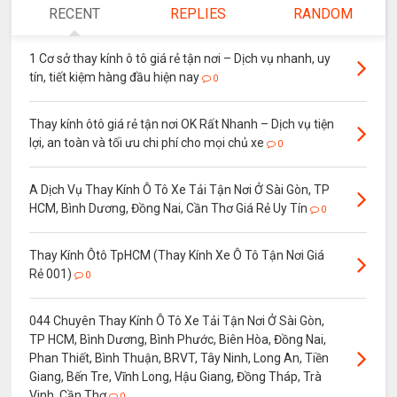
RECENT
REPLIES
RANDOM
1 Cơ sở thay kính ô tô giá rẻ tận nơi – Dịch vụ nhanh, uy
tín, tiết kiệm hàng đầu hiện nay
0
Thay kính ôtô giá rẻ tận nơi OK Rất Nhanh – Dịch vụ tiện
lợi, an toàn và tối ưu chi phí cho mọi chủ xe
0
A Dịch Vụ Thay Kính Ô Tô Xe Tải Tận Nơi Ở Sài Gòn, TP
HCM, Bình Dương, Đồng Nai, Cần Thơ Giá Rẻ Uy Tín
0
Thay Kính Ôtô TpHCM (Thay Kính Xe Ô Tô Tận Nơi Giá
Rẻ 001)
0
044 Chuyên Thay Kính Ô Tô Xe Tải Tận Nơi Ở Sài Gòn,
TP HCM, Bình Dương, Bình Phước, Biên Hòa, Đồng Nai,
Phan Thiết, Bình Thuận, BRVT, Tây Ninh, Long An, Tiền
Giang, Bến Tre, Vĩnh Long, Hậu Giang, Đồng Tháp, Trà
Vinh, Cần Thơ
0