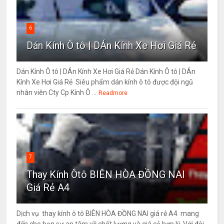
6
Dán Kính Ô tô | DÁn Kính Xe Hơi Giá Rẻ
Dán Kính Ô tô | DÁn Kính Xe Hơi Giá Rẻ Dán Kính Ô tô | DÁn
Kính Xe Hơi Giá Rẻ Siêu phẩm dán kính ô tô được đội ngũ
nhân viên Cty Cp Kính Ô ...
Readmore
7
Thay Kính Ôtô BIÊN HÒA ĐỒNG NAI
Giá Rẻ A4
Dịch vụ thay kính ô tô BIÊN HÒA ĐỒNG NAI giá rẻ A4 mang
đến cho bạn sự an tâm về chất lượng và giá cả hợp lý. Với đội