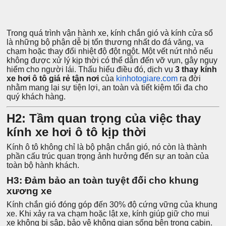
Trong quá trình vận hành xe, kính chắn gió và kính cửa sổ
là những bộ phận dễ bị tổn thương nhất do đá văng, va
chạm hoặc thay đổi nhiệt độ đột ngột. Một vết nứt nhỏ nếu
không được xử lý kịp thời có thể dẫn đến vỡ vụn, gây nguy
hiểm cho người lái. Thấu hiểu điều đó, dịch vụ
3 thay kính
xe hơi ô tô giá rẻ tận nơi
của
kinhotogiare.com
ra đời
nhằm mang lại sự tiện lợi, an toàn và tiết kiệm tối đa cho
quý khách hàng.
H2: Tầm quan trọng của việc thay
kính xe hơi ô tô kịp thời
Kính ô tô không chỉ là bộ phận chắn gió, nó còn là thành
phần cấu trúc quan trọng ảnh hưởng đến sự an toàn của
toàn bộ hành khách.
H3: Đảm bảo an toàn tuyệt đối cho khung
xương xe
Kính chắn gió đóng góp đến 30% độ cứng vững của khung
xe. Khi xảy ra va chạm hoặc lật xe, kính giúp giữ cho mui
xe không bị sập, bảo vệ không gian sống bên trong cabin.