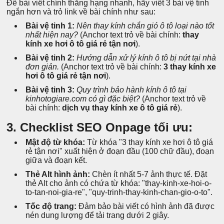
Để bài viết chính thăng hạng nhanh, hãy viết 3 bài vệ tinh
ngắn hơn và trỏ link về bài chính như sau:
Bài vệ tinh 1:
Nên thay kính chắn gió ô tô loại nào tốt
nhất hiện nay?
(Anchor text trỏ về bài chính:
thay
kính xe hơi ô tô giá rẻ tận nơi
).
Bài vệ tinh 2:
Hướng dẫn xử lý kính ô tô bị nứt tại nhà
đơn giản.
(Anchor text trỏ về bài chính:
3 thay kính xe
hơi ô tô giá rẻ tận nơi
).
Bài vệ tinh 3:
Quy trình bảo hành kính ô tô tại
kinhotogiare.com có gì đặc biệt?
(Anchor text trỏ về
bài chính:
dịch vụ thay kính xe ô tô giá rẻ
).
3. Checklist SEO Onpage tối ưu:
Mật độ từ khóa:
Từ khóa "3 thay kính xe hơi ô tô giá
rẻ tận nơi" xuất hiện ở đoạn đầu (100 chữ đầu), đoạn
giữa và đoạn kết.
Thẻ Alt hình ảnh:
Chèn ít nhất 5-7 ảnh thực tế. Đặt
thẻ Alt cho ảnh có chứa từ khóa: "thay-kinh-xe-hoi-o-
to-tan-noi-gia-re", "quy-trinh-thay-kinh-chan-gio-o-to".
Tốc độ trang:
Đảm bảo bài viết có hình ảnh đã được
nén dung lượng để tải trang dưới 2 giây.