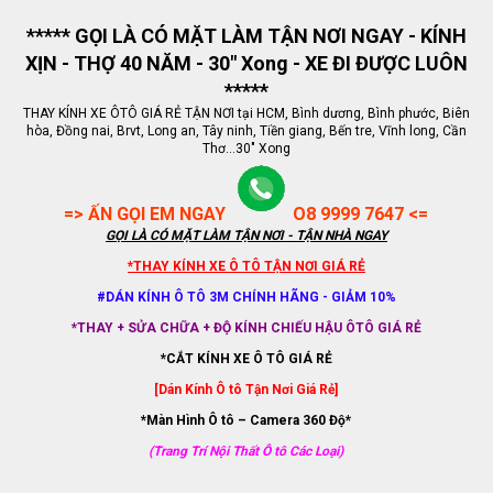
***** GỌI LÀ CÓ MẶT LÀM TẬN NƠI NGAY - KÍNH
XỊN - THỢ 40 NĂM - 30" Xong - XE ĐI ĐƯỢC LUÔN
*****
THAY KÍNH XE ÔTÔ GIÁ RẺ TẬN NƠI tại HCM, Bình dương, Bình phước, Biên
hòa, Đồng nai, Brvt, Long an, Tây ninh, Tiền giang, Bến tre, Vĩnh long, Cần
Thơ...30" Xong
=> ẤN GỌI EM NGAY
O8 9999 7647 <=
GỌI LÀ CÓ MẶT LÀM TẬN NƠI - TẬN NHÀ NGAY
*THAY KÍNH XE Ô TÔ TẬN NƠI GIÁ RẺ
#DÁN KÍNH Ô TÔ 3M CHÍNH HÃNG - GIẢM 10%
*THAY + SỬA CHỮA + ĐỘ KÍNH CHIẾU HẬU ÔTÔ GIÁ RẺ
*CẮT KÍNH XE Ô TÔ GIÁ RẺ
[Dán Kính Ô tô Tận Nơi Giá Rẻ]
*Màn Hình Ô tô – Camera 360 Độ*
(Trang Trí Nội Thất Ô tô Các Loại)