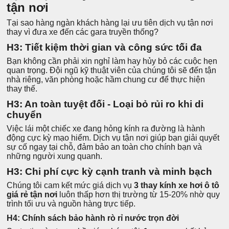
tận nơi
Tại sao hàng ngàn khách hàng lại ưu tiên dịch vụ tận nơi
thay vì đưa xe đến các gara truyền thống?
H3: Tiết kiệm thời gian và công sức tối đa
Bạn không cần phải xin nghỉ làm hay hủy bỏ các cuộc hẹn
quan trọng. Đội ngũ kỹ thuật viên của chúng tôi sẽ đến tận
nhà riêng, văn phòng hoặc hầm chung cư để thực hiện
thay thế.
H3: An toàn tuyệt đối - Loại bỏ rủi ro khi di
chuyển
Việc lái một chiếc xe đang hỏng kính ra đường là hành
động cực kỳ mạo hiểm. Dịch vụ tận nơi giúp bạn giải quyết
sự cố ngay tại chỗ, đảm bảo an toàn cho chính bạn và
những người xung quanh.
H3: Chi phí cực kỳ cạnh tranh và minh bạch
Chúng tôi cam kết mức giá dịch vụ
3 thay kính xe hơi ô tô
giá rẻ tận nơi
luôn thấp hơn thị trường từ 15-20% nhờ quy
trình tối ưu và nguồn hàng trực tiếp.
H4: Chính sách bảo hành rò rỉ nước trọn đời