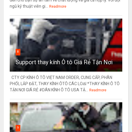
ngũ kỹ thuật viên gi...
Readmore
8
Support thay kính Ô tô Giá Rẻ Tận Nơi
CTY CP KÍNH Ô TÔ VIỆT NAM ORDER, CUNG CẤP, PHÂN
PHỐI, LẮP ĐẶT, THAY KÍNH ÔTÔ CÁC LOẠI *THAY KÍNH Ô TÔ
TẬN NƠI GIÁ RẺ #DÁN KÍNH Ô TÔ USA TẬ...
Readmore
9