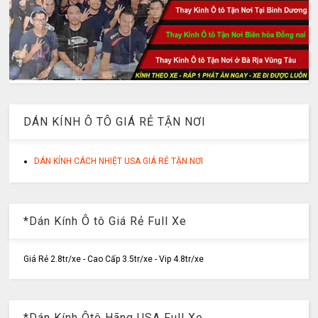
DÁN KÍNH Ô TÔ GIÁ RẺ TẬN NƠI
DÁN KÍNH CÁCH NHIỆT USA GIÁ RẺ TẬN NƠI
*Dán Kính Ô tô Giá Rẻ Full Xe
Giá Rẻ 2.8tr/xe - Cao Cấp 3.5tr/xe - Vip 4.8tr/xe
*Dán Kính Ôtô Hãng USA Full Xe