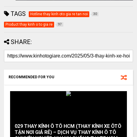
TAGS
Hotline thay kinh oto gia re tan noi
30
Product thay kinh o to gia re
97
SHARE:
RECOMMENDED FOR YOU
029 THAY KÍNH Ô TÔ HCM (THAY KÍNH XE ÔTÔ
TẬN NƠI GIÁ RẺ) – DỊCH VỤ THAY KÍNH Ô TÔ