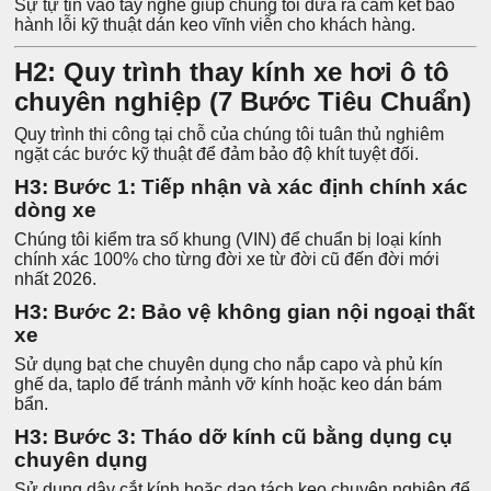
Sự tự tin vào tay nghề giúp chúng tôi đưa ra cam kết bảo
hành lỗi kỹ thuật dán keo vĩnh viễn cho khách hàng.
H2: Quy trình thay kính xe hơi ô tô
chuyên nghiệp (7 Bước Tiêu Chuẩn)
Quy trình thi công tại chỗ của chúng tôi tuân thủ nghiêm
ngặt các bước kỹ thuật để đảm bảo độ khít tuyệt đối.
H3: Bước 1: Tiếp nhận và xác định chính xác
dòng xe
Chúng tôi kiểm tra số khung (VIN) để chuẩn bị loại kính
chính xác 100% cho từng đời xe từ đời cũ đến đời mới
nhất 2026.
H3: Bước 2: Bảo vệ không gian nội ngoại thất
xe
Sử dụng bạt che chuyên dụng cho nắp capo và phủ kín
ghế da, taplo để tránh mảnh vỡ kính hoặc keo dán bám
bẩn.
H3: Bước 3: Tháo dỡ kính cũ bằng dụng cụ
chuyên dụng
Sử dụng dây cắt kính hoặc dao tách keo chuyên nghiệp để