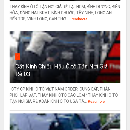
THAY KÍNH ÔTÔ TẬN NƠI GIÁ RẺ TẠI: HCM, BÌNH DƯƠNG, BIÊN
HÒA, ĐỒNG NAI, BRVT, BÌNH PHƯỚC, TÂY NINH, LONG AN,
BẾN TRE, VĨNH LONG, CẦN THƠ ...
Readmore
5
Cắt Kính Chiếu Hậu Ô tô Tận Nơi Giá
Rẻ 03
CTY CP KÍNH Ô TÔ VIỆT NAM ORDER, CUNG CẤP, PHÂN
PHỐI, LẮP ĐẶT, THAY KÍNH ÔTÔ CÁC LOẠI *THAY KÍNH Ô TÔ
TẬN NƠI GIÁ RẺ #DÁN KÍNH Ô TÔ USA TẬ...
Readmore