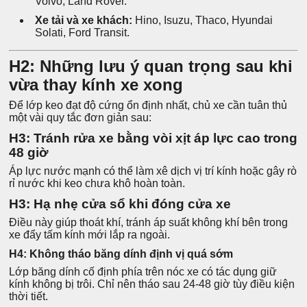
Volvo, Land Rover.
Xe tải và xe khách:
Hino, Isuzu, Thaco, Hyundai
Solati, Ford Transit.
H2: Những lưu ý quan trọng sau khi
vừa thay kính xe xong
Để lớp keo đạt độ cứng ổn định nhất, chủ xe cần tuân thủ
một vài quy tắc đơn giản sau:
H3: Tránh rửa xe bằng vòi xịt áp lực cao trong
48 giờ
Áp lực nước mạnh có thể làm xê dịch vị trí kính hoặc gây rò
rỉ nước khi keo chưa khô hoàn toàn.
H3: Hạ nhẹ cửa sổ khi đóng cửa xe
Điều này giúp thoát khí, tránh áp suất không khí bên trong
xe đẩy tấm kính mới lắp ra ngoài.
H4: Không tháo băng dính định vị quá sớm
Lớp băng dính cố định phía trên nóc xe có tác dụng giữ
kính không bị trôi. Chỉ nên tháo sau 24-48 giờ tùy điều kiện
thời tiết.