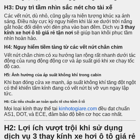
H3: Duy trì tầm nhìn sắc nét cho tài xế
Các vết nứt, dù nhỏ, cũng gây ra hiện tượng khúc xạ ánh
sáng. Điều này cực kỳ nguy hiểm khi lái xe dưới trời nắng
gắt hoặc đối diện với đèn pha vào ban đêm. Dịch vụ
3 thay
kính xe hơi ô tô giá rẻ tận nơi
sẽ giúp bạn khôi phục tầm
nhìn hoàn hảo.
H4: Nguy hiểm tiềm tàng từ các vết nứt chân chim
Vết nứt chân chim có xu hướng lan rộng rất nhanh dưới tác
động của rung động động cơ và áp suất gió khi xe chạy tốc
độ cao.
H5: Ảnh hưởng của áp suất không khí trong cabin
Khi bạn đóng cửa xe mạnh, áp suất không khí tăng đột ngột
có thể khiến tấm kính đang có vết nứt bị vỡ vụn ngay lập
tức.
H6: Các tiêu chuẩn an toàn quốc tế cho kính ô tô
Mọi loại kính thay thế tại
kinhotogiare.com
đều đạt chuẩn
AS1, DOT, và ECE, đảm bảo độ bền cơ học cao nhất.
H2: Lợi ích vượt trội khi sử dụng
dịch vụ 3 thay kính xe hơi ô tô giá rẻ