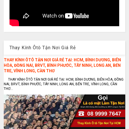
Thay Kính Ôtô Tận Nơi Giá Rẻ
THAY KÍNH ÔTÔ TẬN NƠI GIÁ RẺ TẠI: HCM, BÌNH DƯƠNG, BIÊN
HÒA, ĐỒNG NAI, BRVT, BÌNH PHƯỚC, TÂY NINH, LONG AN, BẾN
TRE, VĨNH LONG, CẦN THƠ
THAY KÍNH ÔTÔ TẬN NƠI GIÁ RẺ TẠI: HCM, BÌNH DƯƠNG, BIÊN HÒA, ĐỒNG
NAI, BRVT, BÌNH PHƯỚC, TÂY NINH, LONG AN, BẾN TRE, VĨNH LONG, CẦN
THƠ...