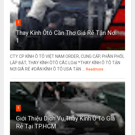
3
Thay Kính Ôtô Cần Thơ Giá Rẻ Tận Nơi
1
CTY CP KÍNH Ô TÔ VIỆT NAM ORDER, CUNG CẤP, PHÂN PHỐI,
LẮP ĐẶT, THAY KÍNH ÔTÔ CÁC LOẠI *THAY KÍNH Ô TÔ TẬN
NƠI GIÁ RẺ #DÁN KÍNH Ô TÔ USA TẬN ...
Readmore
4
Giới Thiệu Dịch Vụ Thay Kính Ô Tô Giá
Rẻ Tại TP.HCM