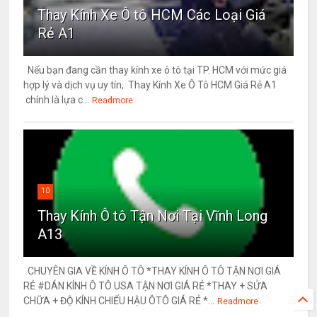
Thay Kính Xe Ô tô HCM Các Loại Giá
Rẻ A1
Nếu bạn đang cần thay kính xe ô tô tại TP. HCM với mức giá
hợp lý và dịch vụ uy tín, Thay Kính Xe Ô Tô HCM Giá Rẻ A1
chính là lựa c...
Readmore
10
Thay Kính Ô tô Tận Nơi Tại Vĩnh Long
A13
CHUYÊN GIA VỀ KÍNH Ô TÔ *THAY KÍNH Ô TÔ TẬN NƠI GIÁ
RẺ #DÁN KÍNH Ô TÔ USA TẬN NƠI GIÁ RẺ *THAY + SỬA
CHỮA + ĐỘ KÍNH CHIẾU HẬU ÔTÔ GIÁ RẺ *...
Readmore