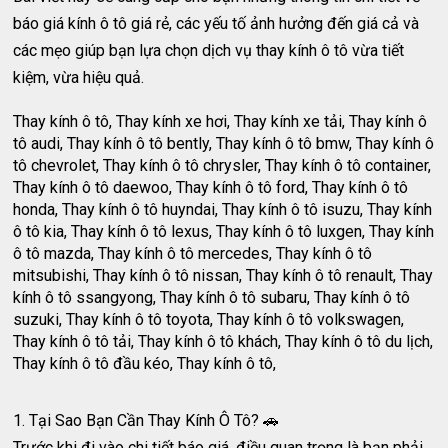
báo giá kính ô tô giá rẻ, các yếu tố ảnh hưởng đến giá cả và
các mẹo giúp bạn lựa chọn dịch vụ thay kính ô tô vừa tiết
kiệm, vừa hiệu quả.
Thay kính ô tô, Thay kính xe hơi, Thay kính xe tải, Thay kính ô
tô audi, Thay kính ô tô bently, Thay kính ô tô bmw, Thay kính ô
tô chevrolet, Thay kính ô tô chrysler, Thay kính ô tô container,
Thay kính ô tô daewoo, Thay kính ô tô ford, Thay kính ô tô
honda, Thay kính ô tô huyndai, Thay kính ô tô isuzu, Thay kính
ô tô kia, Thay kính ô tô lexus, Thay kính ô tô luxgen, Thay kính
ô tô mazda, Thay kính ô tô mercedes, Thay kính ô tô
mitsubishi, Thay kính ô tô nissan, Thay kính ô tô renault, Thay
kính ô tô ssangyong, Thay kính ô tô subaru, Thay kính ô tô
suzuki, Thay kính ô tô toyota, Thay kính ô tô volkswagen,
Thay kính ô tô tải, Thay kính ô tô khách, Thay kính ô tô du lịch,
Thay kính ô tô đầu kéo, Thay kính ô tô,
1. Tại Sao Bạn Cần Thay Kính Ô Tô? 🚗
Trước khi đi vào chi tiết báo giá, điều quan trọng là bạn phải