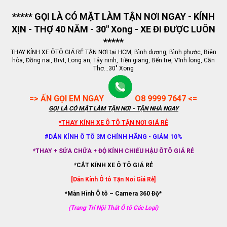
***** GỌI LÀ CÓ MẶT LÀM TẬN NƠI NGAY - KÍNH
XỊN - THỢ 40 NĂM - 30" Xong - XE ĐI ĐƯỢC LUÔN
*****
THAY KÍNH XE ÔTÔ GIÁ RẺ TẬN NƠI tại HCM, Bình dương, Bình phước, Biên
hòa, Đồng nai, Brvt, Long an, Tây ninh, Tiền giang, Bến tre, Vĩnh long, Cần
Thơ...30" Xong
=> ẤN GỌI EM NGAY
O8 9999 7647 <=
GỌI LÀ CÓ MẶT LÀM TẬN NƠI - TẬN NHÀ NGAY
*THAY KÍNH XE Ô TÔ TẬN NƠI GIÁ RẺ
#DÁN KÍNH Ô TÔ 3M CHÍNH HÃNG - GIẢM 10%
*THAY + SỬA CHỮA + ĐỘ KÍNH CHIẾU HẬU ÔTÔ GIÁ RẺ
*CẮT KÍNH XE Ô TÔ GIÁ RẺ
[Dán Kính Ô tô Tận Nơi Giá Rẻ]
*Màn Hình Ô tô – Camera 360 Độ*
(Trang Trí Nội Thất Ô tô Các Loại)