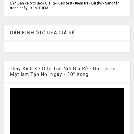
Cần Bán xe ô tô đẹp - Giá Rẻ - Bao test - Kiểm tra - Lái thử - Sang tên
trong ngày - XEM THÊM...
DÁN KÍNH ÔTÔ USA GIÁ RẺ
Thay Kính Xe Ô tô Tận Nơi Giá Rẻ - Gọi Là Có
Mặt làm Tận Nơi Ngay - 30" Xong