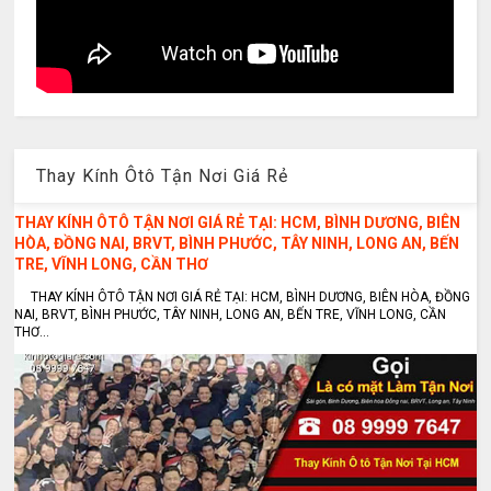
Thay Kính Ôtô Tận Nơi Giá Rẻ
THAY KÍNH ÔTÔ TẬN NƠI GIÁ RẺ TẠI: HCM, BÌNH DƯƠNG, BIÊN
HÒA, ĐỒNG NAI, BRVT, BÌNH PHƯỚC, TÂY NINH, LONG AN, BẾN
TRE, VĨNH LONG, CẦN THƠ
THAY KÍNH ÔTÔ TẬN NƠI GIÁ RẺ TẠI: HCM, BÌNH DƯƠNG, BIÊN HÒA, ĐỒNG
NAI, BRVT, BÌNH PHƯỚC, TÂY NINH, LONG AN, BẾN TRE, VĨNH LONG, CẦN
THƠ...