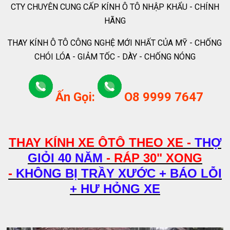
CTY CHUYÊN CUNG CẤP KÍNH Ô TÔ NHẬP KHẨU - CHÍNH
HÃNG
THAY KÍNH Ô TÔ CÔNG NGHỆ MỚI NHẤT CỦA MỸ - CHỐNG
CHÓI LÓA - GIẢM TỐC - DÀY - CHỐNG NÓNG
Ấn Gọi:
O8 9999 7647
THAY KÍNH XE ÔTÔ THEO XE -
THỢ
GIỎI 40 NĂM
- RÁP 30" XONG
-
KHÔNG BỊ TRẦY XƯỚC + BÁO LỖI
+ HƯ HỎNG XE