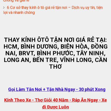
chóng và giá rẻ
6 Cơ sở thay kính ô tô giá rẻ tận nơi – Dịch vụ uy tín, tiện
lợi và nhanh chóng
THAY KÍNH ÔTÔ TẬN NƠI GIÁ RẺ TẠI:
HCM, BÌNH DƯƠNG, BIÊN HÒA, ĐỒNG
NAI, BRVT, BÌNH PHƯỚC, TÂY NINH,
LONG AN, BẾN TRE, VĨNH LONG, CẦN
THƠ
Gọi Làm Tận Nơi + Tận Nhà Ngay - 30 phút Xong
Kính Theo Xe - Thợ Giỏi 40 Năm - Ráp Ăn Ngay - Xe
đi Được Luôn