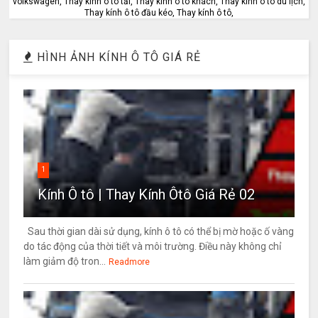
volkswagen, Thay kính ô tô tải, Thay kính ô tô khách, Thay kính ô tô du lịch,
Thay kính ô tô đầu kéo, Thay kính ô tô,
HÌNH ẢNH KÍNH Ô TÔ GIÁ RẺ
1
Kính Ô tô | Thay Kính Ôtô Giá Rẻ 02
Sau thời gian dài sử dụng, kính ô tô có thể bị mờ hoặc ố vàng
do tác động của thời tiết và môi trường. Điều này không chỉ
làm giảm độ tron...
Readmore