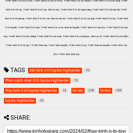
THAY Kính Ô tô XE rơ móc, THAY Kính Ô tô XE rơ mooc, THAY Kính Ô tô XE tải ben, THAY Kính Ô tô XE bê tông, THAY
Kính Ô tô XE rác, THAY Kính Ô tô XE tẹc, Kính xe tec, THAY Kính Ô tô XE ngân hàng, THAY Kính Ô tô XE bán tải, THAY
Kính Ô tô XE pickup, THAY Kính Ô tô XE van, Kính xe tải van, THAY Kính Ô tô XE các loại, THAY Kính Ô tô tàu, THAY Kính
Ô tô thuyền, THAY Kính Ô tô cano, THAY Kính Ô tô ca nô, Kính du thuyền, THAY Kính Ô tô tàu hỏa, THAY Kính Ô tô máy
bay, THAY Kính Ô tô trực thăng, THAY Kính Ô tô an toàn, THAY Kính Ô tô cường lực…Kính xe cổ, THAY Kính Ô tô XE hiếm,
THAY Kính Ô tô XE vip…* THAY Kính tàu, THAY Kính thuyền, THAY Kính Ca nô, THAY Kính Du thuyền, THAY Kính Tàu
hỏa, THAY Kính Máy bay
TAGS
dán kính ô tô toyota Highlander
15
Phim cách nhiệt ô tô toyota Highlander
15
thay kính ô tô toyota Highlander
tin tức
tin-tuc
15
218
159
toyota Highlander
15
SHARE: