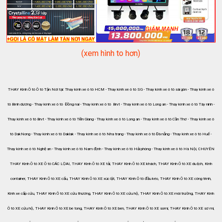
(xem hình to hơn)
THAY Kính Ô tô Ô tô Tận Nơi tại: Thay kính xe ô tô HCM - Thay kính xe ô tô SG - Thay kính xe ô tô sài gòn - Thay kính xe ô
tô Bình dương - Thay kính xe ô tô Đồng nai - Thay kính xe ô tô Brvt - Thay kính xe ô tô Long an - Thay kính xe ô tô Tây ninh -
Thay kính xe ô tô Brvt - Thay kính xe ô tô Tiền Giang - Thay kính xe ô tô Long an - Thay kính xe ô tô Cần Thơ - Thay kính xe ô
tô DakNong - Thay kính xe ô tô Daklak - Thay kính xe ô tô Nha trang - Thay kính xe ô tô Đà nẵng - Thay kính xe ô tô Huế -
Thay kính xe ô tô Nghệ an - Thay kính xe ô tô Nam định - Thay kính xe ô tô Hải phòng - Thay kính xe ô tô Hà Nội, CHUYÊN
THAY Kính Ô tô XE Ô tô CÁC LỌAI, THAY Kính Ô tô XE tải, THAY Kính Ô tô XE khách, THAY Kính Ô tô XE du lịch, Kính
container, THAY Kính Ô tô XE cẩu, THAY Kính Ô tô XE xúc lật, THAY Kính Ô tô đầu kéo, THAY Kính Ô tô XE công trình,
Kính xe cấp cứu, THAY Kính Ô tô XE cứu thương, THAY Kính Ô tô XE cứu hộ, THAY Kính Ô tô XE môi trường, THAY Kính
Ô tô XE cứu hộ, THAY Kính Ô tô XE be tong, THAY Kính Ô tô XE ben, THAY Kính Ô tô XE somi, THAY Kính Ô tô XE sơ mi,