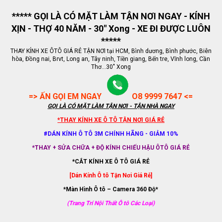
***** GỌI LÀ CÓ MẶT LÀM TẬN NƠI NGAY - KÍNH
XỊN - THỢ 40 NĂM - 30" Xong - XE ĐI ĐƯỢC LUÔN
*****
THAY KÍNH XE ÔTÔ GIÁ RẺ TẬN NƠI tại HCM, Bình dương, Bình phước, Biên
hòa, Đồng nai, Brvt, Long an, Tây ninh, Tiền giang, Bến tre, Vĩnh long, Cần
Thơ...30" Xong
=> ẤN GỌI EM NGAY
O8 9999 7647 <=
GỌI LÀ CÓ MẶT LÀM TẬN NƠI - TẬN NHÀ NGAY
*THAY KÍNH XE Ô TÔ TẬN NƠI GIÁ RẺ
#DÁN KÍNH Ô TÔ 3M CHÍNH HÃNG - GIẢM 10%
*THAY + SỬA CHỮA + ĐỘ KÍNH CHIẾU HẬU ÔTÔ GIÁ RẺ
*CẮT KÍNH XE Ô TÔ GIÁ RẺ
[Dán Kính Ô tô Tận Nơi Giá Rẻ]
*Màn Hình Ô tô – Camera 360 Độ*
(Trang Trí Nội Thất Ô tô Các Loại)