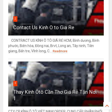
2
Contact Us Kinh O to Gia Re
CONTRACT US KÍNH Ô TÔ GIÁ RẺ HCM, Bình dương, Bình
phước, Biên hòa, Đồng nai, Brvt, Long an, Tây ninh, Tiền
giang, Bến tre, Vĩnh long, C...
Readmore
3
Thay Kính Ôtô Cần Thơ Giá Rẻ Tận Nơi
1
CTY CP KÍNH Ô TÔ VIỆT NAM ORDER, CUNG CẤP, PHÂN PHỐI,