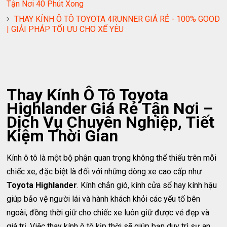
Tận Nơi 40 Phút Xong
THAY KÍNH Ô TÔ TOYOTA 4RUNNER GIÁ RẺ - 100% GOOD
| GIẢI PHÁP TỐI ƯU CHO XẾ YÊU
Thay Kính Ô Tô Toyota
Highlander Giá Rẻ Tận Nơi –
Dịch Vụ Chuyên Nghiệp, Tiết
Kiệm Thời Gian
Kính ô tô là một bộ phận quan trọng không thể thiếu trên mỗi
chiếc xe, đặc biệt là đối với những dòng xe cao cấp như
Toyota Highlander
. Kính chắn gió, kính cửa sổ hay kính hậu
giúp bảo vệ người lái và hành khách khỏi các yếu tố bên
ngoài, đồng thời giữ cho chiếc xe luôn giữ được vẻ đẹp và
giá trị. Việc thay kính ô tô kịp thời sẽ giúp bạn duy trì sự an