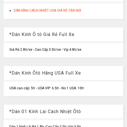
DÁN KÍNH CÁCH NHIỆT USA GIÁ RẺ TẬN NƠI
*Dán Kính Ô tô Giá Rẻ Full Xe
Giá Rẻ 2.8tr/xe - Cao Cấp 3.5tr/xe - Vip 4.8tr/xe
*Dán Kính Ôtô Hãng USA Full Xe
USA cao cấp: 5tr - USA VIP: 6.5tr - No.1 USA: 10tr
*Dán 01 Kính Lái Cách Nhiệt Ôtô
Dán 1 kính Lái Rẻ 1.8tr -Cao Cấp 2.5tr -Vip 3.5tr