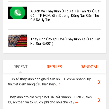
A Dịch Vụ Thay Kính Ô Tô Xe Tải Tận Nơi Ở Sài
Gòn, TP HCM, Bình Dương, Đồng Nai, Cần Thơ
Giá Rẻ Uy Tín
Thay Kính Ôtô TpHCM (Thay Kính Xe Ô Tô Tận
Nơi Giá Rẻ 001)
RECENT
REPLIES
RANDOM
1 Cơ sở thay kính ô tô giá rẻ tận nơi – Dịch vụ nhanh, uy
tín, tiết kiệm hàng đầu hiện nay
0
Thay kính ôtô giá rẻ tận nơi OK Rất Nhanh – Dịch vụ tiện
lợi, an toàn và tối ưu chi phí cho mọi chủ xe
0