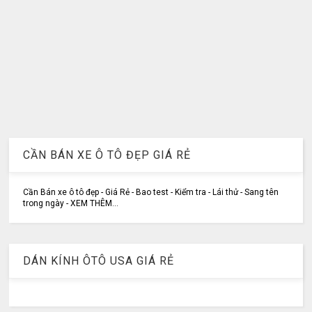
CẦN BÁN XE Ô TÔ ĐẸP GIÁ RẺ
Cần Bán xe ô tô đẹp - Giá Rẻ - Bao test - Kiểm tra - Lái thử - Sang tên
trong ngày - XEM THÊM...
DÁN KÍNH ÔTÔ USA GIÁ RẺ