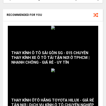
RECOMMENDED FOR YOU
THAY KÍNH Ô TÔ SÀI GÒN SG - 015 CHUYÊN
THAY KÍNH XE Ô TÔ TẢI TẬN NƠI Ở TPHCM |
NHANH CHÓNG - GIÁ RẺ - UY TÍN
THAY KÍNH ÔTÔ HÃNG TOYOTA HILUX - GIÁ RẺ
TẬN NƠI | DỊCH VỤ KÍNH Ô TÔ CHUYÊN NGHIỆP