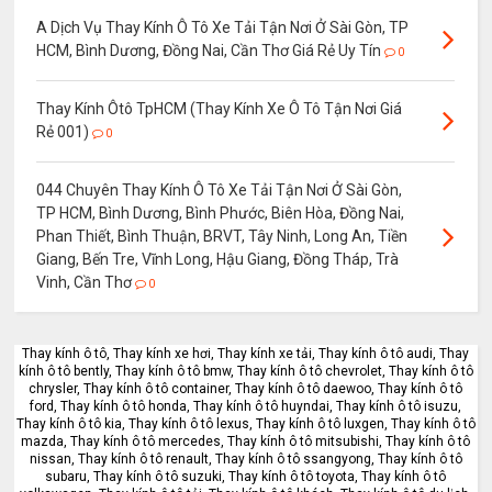
A Dịch Vụ Thay Kính Ô Tô Xe Tải Tận Nơi Ở Sài Gòn, TP
HCM, Bình Dương, Đồng Nai, Cần Thơ Giá Rẻ Uy Tín
0
Thay Kính Ôtô TpHCM (Thay Kính Xe Ô Tô Tận Nơi Giá
Rẻ 001)
0
044 Chuyên Thay Kính Ô Tô Xe Tải Tận Nơi Ở Sài Gòn,
TP HCM, Bình Dương, Bình Phước, Biên Hòa, Đồng Nai,
Phan Thiết, Bình Thuận, BRVT, Tây Ninh, Long An, Tiền
Giang, Bến Tre, Vĩnh Long, Hậu Giang, Đồng Tháp, Trà
Vinh, Cần Thơ
0
Thay kính ô tô, Thay kính xe hơi, Thay kính xe tải, Thay kính ô tô audi, Thay
kính ô tô bently, Thay kính ô tô bmw, Thay kính ô tô chevrolet, Thay kính ô tô
chrysler, Thay kính ô tô container, Thay kính ô tô daewoo, Thay kính ô tô
ford, Thay kính ô tô honda, Thay kính ô tô huyndai, Thay kính ô tô isuzu,
Thay kính ô tô kia, Thay kính ô tô lexus, Thay kính ô tô luxgen, Thay kính ô tô
mazda, Thay kính ô tô mercedes, Thay kính ô tô mitsubishi, Thay kính ô tô
nissan, Thay kính ô tô renault, Thay kính ô tô ssangyong, Thay kính ô tô
subaru, Thay kính ô tô suzuki, Thay kính ô tô toyota, Thay kính ô tô