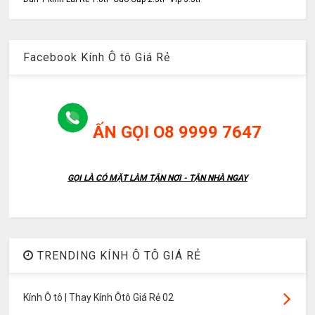
Facebook Kính Ô tô Giá Rẻ
ẤN GỌI O8 9999 7647
GỌI LÀ CÓ MẶT LÀM TẬN NƠI - TẬN NHÀ NGAY
TRENDING KÍNH Ô TÔ GIÁ RẺ
Kính Ô tô | Thay Kính Ôtô Giá Rẻ 02