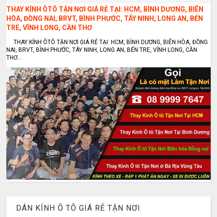
THAY KÍNH ÔTÔ TẬN NƠI GIÁ RẺ TẠI: HCM, BÌNH DƯƠNG, BIÊN
HÒA, ĐỒNG NAI, BRVT, BÌNH PHƯỚC, TÂY NINH, LONG AN, BẾN
TRE, VĨNH LONG, CẦN THƠ
THAY KÍNH ÔTÔ TẬN NƠI GIÁ RẺ TẠI: HCM, BÌNH DƯƠNG, BIÊN HÒA, ĐỒNG
NAI, BRVT, BÌNH PHƯỚC, TÂY NINH, LONG AN, BẾN TRE, VĨNH LONG, CẦN
THƠ...
DÁN KÍNH Ô TÔ GIÁ RẺ TẬN NƠI