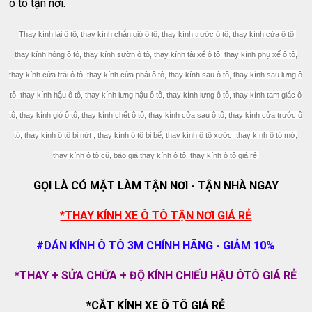
ô tô tận nơi.
Thay kính lái ô tô, thay kính chắn gió ô tô, thay kính trước ô tô, thay kính cửa ô tô,
thay kính hông ô tô, thay kính sườn ô tô, thay kính tài xế ô tô, thay kính phụ xế ô tô,
thay kính cửa trái ô tô, thay kính cửa phải ô tô, thay kính sau ô tô, thay kính sau lưng ô
tô, thay kính hậu ô tô, thay kính lưng hậu ô tô, thay kính lưng ô tô, thay kính tam giác ô
tô, thay kính gió ô tô, thay kính chết ô tô, thay kính cửa sau ô tô, thay kính cửa trước ô
tô, thay kính ô tô bị nứt , thay kính ô tô bị bể, thay kính ô tô xước, thay kính ô tô mờ,
thay kính ô tô cũ, báo giá thay kính ô tô, thay kính ô tô giá rẻ,
GỌI LÀ CÓ MẶT LÀM TẬN NƠI - TẬN NHÀ NGAY
*THAY KÍNH XE Ô TÔ TẬN NƠI GIÁ RẺ
#DÁN KÍNH Ô TÔ 3M CHÍNH HÃNG - GIẢM 10%
*THAY + SỬA CHỮA + ĐỘ KÍNH CHIẾU HẬU ÔTÔ GIÁ RẺ
*CẮT KÍNH XE Ô TÔ GIÁ RẺ