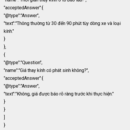
"acceptedAnswer":{
"@type":"Answer",
"text":"Thông thường từ 30 đến 90 phút tùy dòng xe và loại
kính."
}
},
{
"@type":"Question",
"name":"Giá thay kính có phát sinh không?",
"acceptedAnswer":{
"@type":"Answer",
"text":"Không, giá được báo rõ ràng trước khi thực hiện."
}
}
]
}