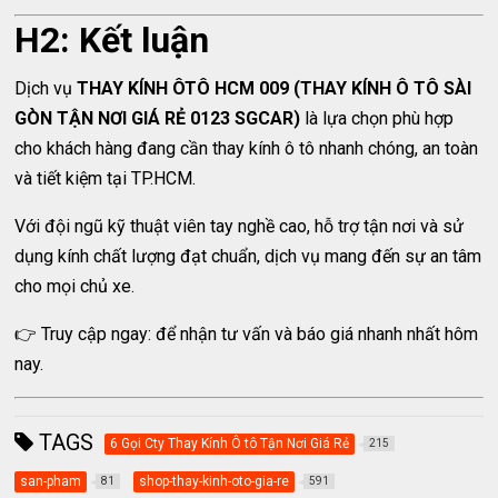
H2: Kết luận
Dịch vụ
THAY KÍNH ÔTÔ HCM 009 (THAY KÍNH Ô TÔ SÀI
GÒN TẬN NƠI GIÁ RẺ 0123 SGCAR)
là lựa chọn phù hợp
cho khách hàng đang cần thay kính ô tô nhanh chóng, an toàn
và tiết kiệm tại TP.HCM.
Với đội ngũ kỹ thuật viên tay nghề cao, hỗ trợ tận nơi và sử
dụng kính chất lượng đạt chuẩn, dịch vụ mang đến sự an tâm
cho mọi chủ xe.
👉 Truy cập ngay: để nhận tư vấn và báo giá nhanh nhất hôm
nay.
TAGS
6 Gọi Cty Thay Kính Ô tô Tận Nơi Giá Rẻ
215
san-pham
shop-thay-kinh-oto-gia-re
81
591