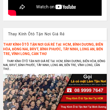
Thay Kính Ôtô Tận Nơi Giá Rẻ
THAY KÍNH ÔTÔ TẬN NƠI GIÁ RẺ TẠI: HCM, BÌNH DƯƠNG, BIÊN
HÒA, ĐỒNG NAI, BRVT, BÌNH PHƯỚC, TÂY NINH, LONG AN, BẾN
TRE, VĨNH LONG, CẦN THƠ
THAY KÍNH ÔTÔ TẬN NƠI GIÁ RẺ TẠI: HCM, BÌNH DƯƠNG, BIÊN HÒA, ĐỒNG
NAI, BRVT, BÌNH PHƯỚC, TÂY NINH, LONG AN, BẾN TRE, VĨNH LONG, CẦN
THƠ...