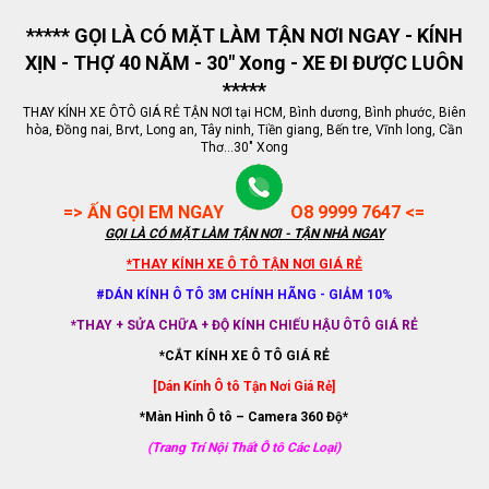
***** GỌI LÀ CÓ MẶT LÀM TẬN NƠI NGAY - KÍNH
XỊN - THỢ 40 NĂM - 30" Xong - XE ĐI ĐƯỢC LUÔN
*****
THAY KÍNH XE ÔTÔ GIÁ RẺ TẬN NƠI tại HCM, Bình dương, Bình phước, Biên
hòa, Đồng nai, Brvt, Long an, Tây ninh, Tiền giang, Bến tre, Vĩnh long, Cần
Thơ...30" Xong
=> ẤN GỌI EM NGAY
O8 9999 7647 <=
GỌI LÀ CÓ MẶT LÀM TẬN NƠI - TẬN NHÀ NGAY
*THAY KÍNH XE Ô TÔ TẬN NƠI GIÁ RẺ
#DÁN KÍNH Ô TÔ 3M CHÍNH HÃNG - GIẢM 10%
*THAY + SỬA CHỮA + ĐỘ KÍNH CHIẾU HẬU ÔTÔ GIÁ RẺ
*CẮT KÍNH XE Ô TÔ GIÁ RẺ
[Dán Kính Ô tô Tận Nơi Giá Rẻ]
*Màn Hình Ô tô – Camera 360 Độ*
(Trang Trí Nội Thất Ô tô Các Loại)