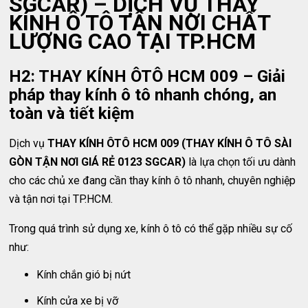
SGCAR) – DỊCH VỤ THAY
KÍNH Ô TÔ TẬN NƠI CHẤT
LƯỢNG CAO TẠI TP.HCM
H2: THAY KÍNH ÔTÔ HCM 009 – Giải
pháp thay kính ô tô nhanh chóng, an
toàn và tiết kiệm
Dịch vụ
THAY KÍNH ÔTÔ HCM 009 (THAY KÍNH Ô TÔ SÀI
GÒN TẬN NƠI GIÁ RẺ 0123 SGCAR)
là lựa chọn tối ưu dành
cho các chủ xe đang cần thay kính ô tô nhanh, chuyên nghiệp
và tận nơi tại TP.HCM.
Trong quá trình sử dụng xe, kính ô tô có thể gặp nhiều sự cố
như:
Kính chắn gió bị nứt
Kính cửa xe bị vỡ