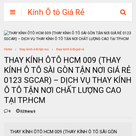
Kính Ô tô Giá Rẻ
Home
thay-kính-ô-tô-tận-nơi
thay-kính-ô-tô-giá-rẻ
THAY KÍNH ÔTÔ HCM 009 (THAY
KÍNH Ô TÔ SÀI GÒN TẬN NƠI GIÁ RẺ
0123 SGCAR) – DỊCH VỤ THAY KÍNH
Ô TÔ TẬN NƠI CHẤT LƯỢNG CAO
TẠI TP.HCM
0
02 tháng 6
THAY KÍNH ÔTÔ HCM 009 (THAY KÍNH Ô TÔ SÀI GÒN