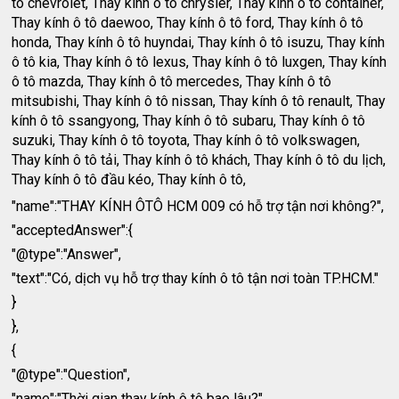
tô chevrolet, Thay kính ô tô chrysler, Thay kính ô tô container,
Thay kính ô tô daewoo, Thay kính ô tô ford, Thay kính ô tô
honda, Thay kính ô tô huyndai, Thay kính ô tô isuzu, Thay kính
ô tô kia, Thay kính ô tô lexus, Thay kính ô tô luxgen, Thay kính
ô tô mazda, Thay kính ô tô mercedes, Thay kính ô tô
mitsubishi, Thay kính ô tô nissan, Thay kính ô tô renault, Thay
kính ô tô ssangyong, Thay kính ô tô subaru, Thay kính ô tô
suzuki, Thay kính ô tô toyota, Thay kính ô tô volkswagen,
Thay kính ô tô tải, Thay kính ô tô khách, Thay kính ô tô du lịch,
Thay kính ô tô đầu kéo, Thay kính ô tô,
"name":"THAY KÍNH ÔTÔ HCM 009 có hỗ trợ tận nơi không?",
"acceptedAnswer":{
"@type":"Answer",
"text":"Có, dịch vụ hỗ trợ thay kính ô tô tận nơi toàn TP.HCM."
}
},
{
"@type":"Question",
"name":"Thời gian thay kính ô tô bao lâu?",