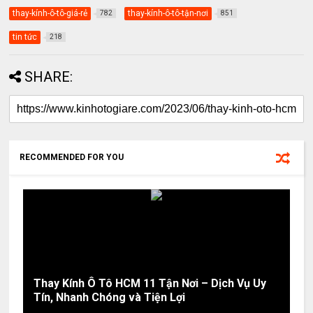
thay-kính-ô-tô-giá-rẻ
thay-kính-ô-tô-tận-nơi
782
851
tin tức
218
SHARE:
RECOMMENDED FOR YOU
Thay Kính Ô Tô HCM 11 Tận Nơi – Dịch Vụ Uy
Tín, Nhanh Chóng và Tiện Lợi