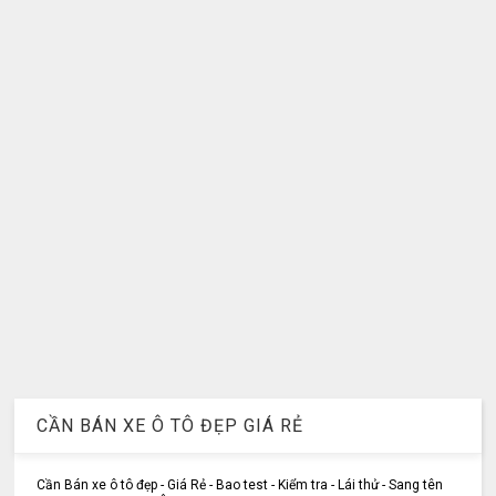
CẦN BÁN XE Ô TÔ ĐẸP GIÁ RẺ
Cần Bán xe ô tô đẹp - Giá Rẻ - Bao test - Kiểm tra - Lái thử - Sang tên