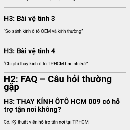
H3: Bài vệ tinh 3
“So sánh kính ô tô OEM và kính thường”
H3: Bài vệ tinh 4
“Chi phí thay kính ô tô TP.HCM bao nhiêu?”
H2: FAQ – Câu hỏi thường
gặp
H3: THAY KÍNH ÔTÔ HCM 009 có hỗ
trợ tận nơi không?
Có. Kỹ thuật viên hỗ trợ tận nơi tại TP.HCM.