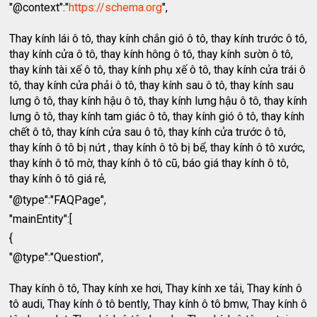
"@context":"
https://schema.org
",
Thay kính lái ô tô, thay kính chắn gió ô tô, thay kính trước ô tô,
thay kính cửa ô tô, thay kính hông ô tô, thay kính sườn ô tô,
thay kính tài xế ô tô, thay kính phụ xế ô tô, thay kính cửa trái ô
tô, thay kính cửa phải ô tô, thay kính sau ô tô, thay kính sau
lưng ô tô, thay kính hậu ô tô, thay kính lưng hậu ô tô, thay kính
lưng ô tô, thay kính tam giác ô tô, thay kính gió ô tô, thay kính
chết ô tô, thay kính cửa sau ô tô, thay kính cửa trước ô tô,
thay kính ô tô bị nứt , thay kính ô tô bị bể, thay kính ô tô xước,
thay kính ô tô mờ, thay kính ô tô cũ, báo giá thay kính ô tô,
thay kính ô tô giá rẻ,
"@type":"FAQPage",
"mainEntity":[
{
"@type":"Question",
Thay kính ô tô, Thay kính xe hơi, Thay kính xe tải, Thay kính ô
tô audi, Thay kính ô tô bently, Thay kính ô tô bmw, Thay kính ô