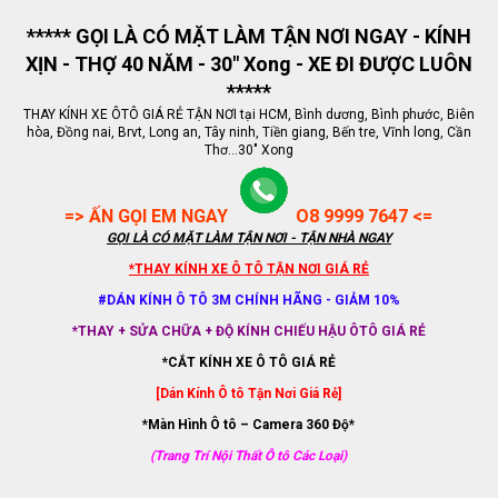
***** GỌI LÀ CÓ MẶT LÀM TẬN NƠI NGAY - KÍNH
XỊN - THỢ 40 NĂM - 30" Xong - XE ĐI ĐƯỢC LUÔN
*****
THAY KÍNH XE ÔTÔ GIÁ RẺ TẬN NƠI tại HCM, Bình dương, Bình phước, Biên
hòa, Đồng nai, Brvt, Long an, Tây ninh, Tiền giang, Bến tre, Vĩnh long, Cần
Thơ...30" Xong
=> ẤN GỌI EM NGAY
O8 9999 7647 <=
GỌI LÀ CÓ MẶT LÀM TẬN NƠI - TẬN NHÀ NGAY
*THAY KÍNH XE Ô TÔ TẬN NƠI GIÁ RẺ
#DÁN KÍNH Ô TÔ 3M CHÍNH HÃNG - GIẢM 10%
*THAY + SỬA CHỮA + ĐỘ KÍNH CHIẾU HẬU ÔTÔ GIÁ RẺ
*CẮT KÍNH XE Ô TÔ GIÁ RẺ
[Dán Kính Ô tô Tận Nơi Giá Rẻ]
*Màn Hình Ô tô – Camera 360 Độ*
(Trang Trí Nội Thất Ô tô Các Loại)