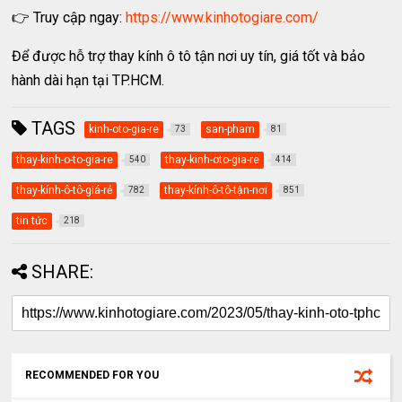
👉 Truy cập ngay:
https://www.kinhotogiare.com/
Để được hỗ trợ thay kính ô tô tận nơi uy tín, giá tốt và bảo
hành dài hạn tại TP.HCM.
TAGS
kinh-oto-gia-re
san-pham
73
81
thay-kinh-o-to-gia-re
thay-kinh-oto-gia-re
540
414
thay-kính-ô-tô-giá-rẻ
thay-kính-ô-tô-tận-nơi
782
851
tin tức
218
SHARE:
RECOMMENDED FOR YOU