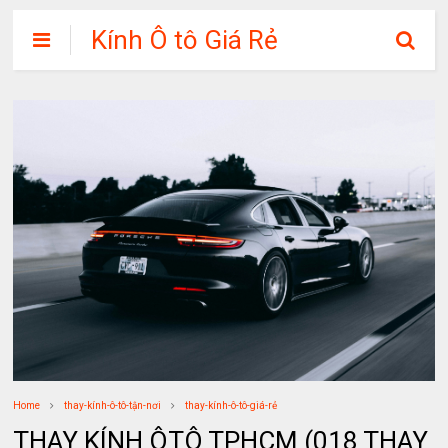
Kính Ô tô Giá Rẻ
Home
thay-kính-ô-tô-tận-nơi
thay-kính-ô-tô-giá-rẻ
THAY KÍNH ÔTÔ TPHCM (018 THAY