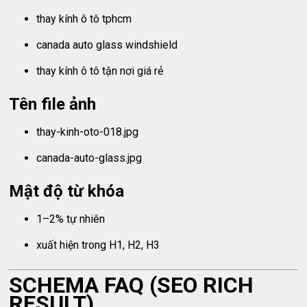
thay kính ô tô tphcm
canada auto glass windshield
thay kính ô tô tận nơi giá rẻ
Tên file ảnh
thay-kinh-oto-018.jpg
canada-auto-glass.jpg
Mật độ từ khóa
1–2% tự nhiên
xuất hiện trong H1, H2, H3
SCHEMA FAQ (SEO RICH
RESULT)