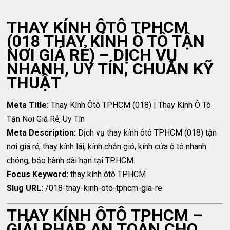
THAY KÍNH ÔTÔ TPHCM
(018 THAY KÍNH Ô TÔ TẬN
NƠI GIÁ RẺ) – DỊCH VỤ
NHANH, UY TÍN, CHUẨN KỸ
THUẬT
Meta Title:
Thay Kính Ôtô TPHCM (018) | Thay Kính Ô Tô
Tận Nơi Giá Rẻ, Uy Tín
Meta Description:
Dịch vụ thay kính ôtô TPHCM (018) tận
nơi giá rẻ, thay kính lái, kính chắn gió, kính cửa ô tô nhanh
chóng, bảo hành dài hạn tại TP.HCM.
Focus Keyword:
thay kính ôtô TPHCM
Slug URL:
/018-thay-kinh-oto-tphcm-gia-re
THAY KÍNH ÔTÔ TPHCM –
GIẢI PHÁP AN TOÀN CHO