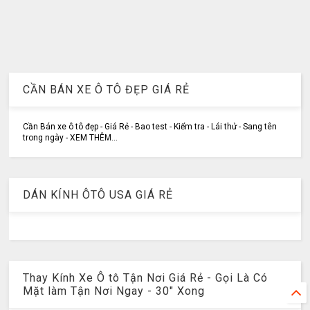
CẦN BÁN XE Ô TÔ ĐẸP GIÁ RẺ
Cần Bán xe ô tô đẹp - Giá Rẻ - Bao test - Kiểm tra - Lái thử - Sang tên
trong ngày - XEM THÊM...
DÁN KÍNH ÔTÔ USA GIÁ RẺ
Thay Kính Xe Ô tô Tận Nơi Giá Rẻ - Gọi Là Có
Mặt làm Tận Nơi Ngay - 30" Xong