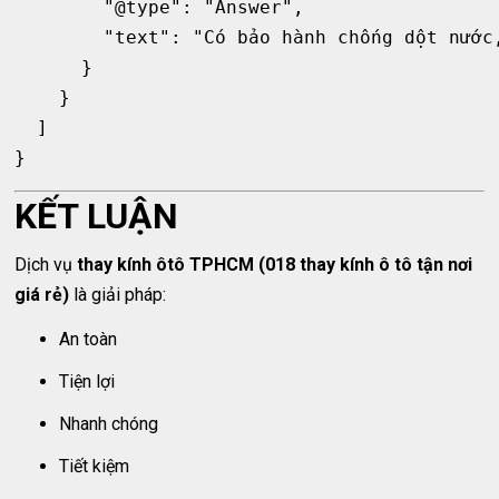
        "@type": "Answer",

        "text": "Có bảo hành chống dột nước,
      }

    }

  ]

KẾT LUẬN
Dịch vụ
thay kính ôtô TPHCM (018 thay kính ô tô tận nơi
giá rẻ)
là giải pháp:
An toàn
Tiện lợi
Nhanh chóng
Tiết kiệm