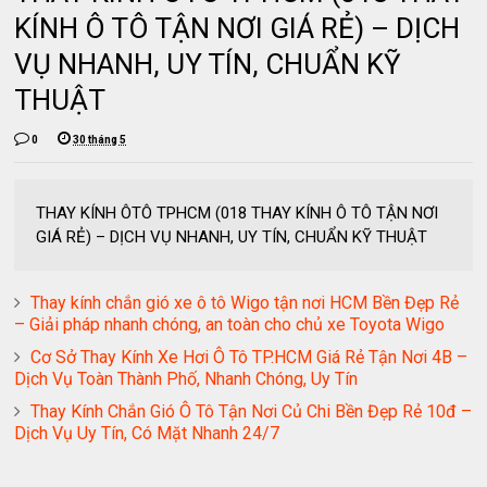
KÍNH Ô TÔ TẬN NƠI GIÁ RẺ) – DỊCH
VỤ NHANH, UY TÍN, CHUẨN KỸ
THUẬT
0
30 tháng 5
THAY KÍNH ÔTÔ TPHCM (018 THAY KÍNH Ô TÔ TẬN NƠI
GIÁ RẺ) – DỊCH VỤ NHANH, UY TÍN, CHUẨN KỸ THUẬT
Thay kính chắn gió xe ô tô Wigo tận nơi HCM Bền Đẹp Rẻ
– Giải pháp nhanh chóng, an toàn cho chủ xe Toyota Wigo
Cơ Sở Thay Kính Xe Hơi Ô Tô TP.HCM Giá Rẻ Tận Nơi 4B –
Dịch Vụ Toàn Thành Phố, Nhanh Chóng, Uy Tín
Thay Kính Chắn Gió Ô Tô Tận Nơi Củ Chi Bền Đẹp Rẻ 10đ –
Dịch Vụ Uy Tín, Có Mặt Nhanh 24/7