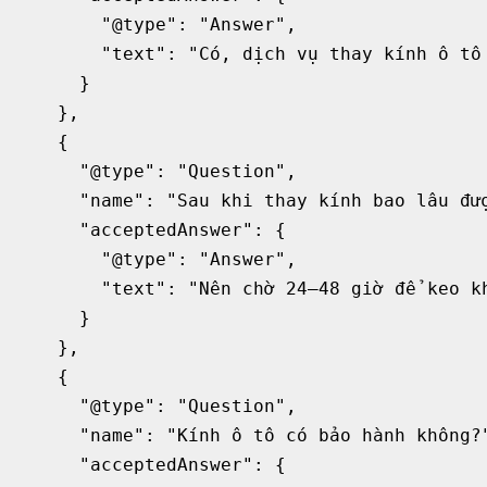
        "@type": "Answer",

        "text": "Có, dịch vụ thay kính ô tô
      }

    },

    {

      "@type": "Question",

      "name": "Sau khi thay kính bao lâu đượ
      "acceptedAnswer": {

        "@type": "Answer",

        "text": "Nên chờ 24–48 giờ để keo kh
      }

    },

    {

      "@type": "Question",

      "name": "Kính ô tô có bảo hành không?"
      "acceptedAnswer": {
