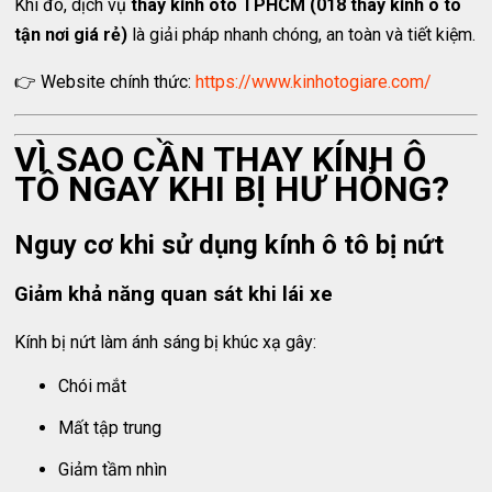
Khi đó, dịch vụ
thay kính ôtô TPHCM (018 thay kính ô tô
tận nơi giá rẻ)
là giải pháp nhanh chóng, an toàn và tiết kiệm.
👉 Website chính thức:
https://www.kinhotogiare.com/
VÌ SAO CẦN THAY KÍNH Ô
TÔ NGAY KHI BỊ HƯ HỎNG?
Nguy cơ khi sử dụng kính ô tô bị nứt
Giảm khả năng quan sát khi lái xe
Kính bị nứt làm ánh sáng bị khúc xạ gây:
Chói mắt
Mất tập trung
Giảm tầm nhìn