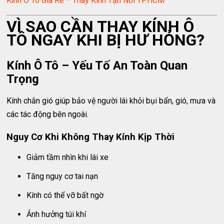
Kính Ô Tô Giá Rẻ – Thay Kính Tận Nơi TP.HCM
VÌ SAO CẦN THAY KÍNH Ô
TÔ NGAY KHI BỊ HƯ HỎNG?
Kính Ô Tô – Yếu Tố An Toàn Quan
Trọng
Kính chắn gió giúp bảo vệ người lái khỏi bụi bẩn, gió, mưa và
các tác động bên ngoài.
Nguy Cơ Khi Không Thay Kính Kịp Thời
Giảm tầm nhìn khi lái xe
Tăng nguy cơ tai nạn
Kính có thể vỡ bất ngờ
Ảnh hưởng túi khí