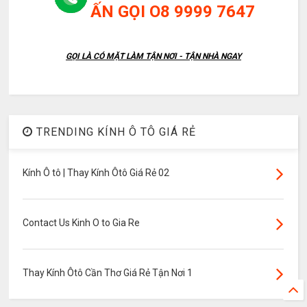
ẤN GỌI O8 9999 7647
GỌI LÀ CÓ MẶT LÀM TẬN NƠI - TẬN NHÀ NGAY
TRENDING KÍNH Ô TÔ GIÁ RẺ
Kính Ô tô | Thay Kính Ôtô Giá Rẻ 02
Contact Us Kinh O to Gia Re
Thay Kính Ôtô Cần Thơ Giá Rẻ Tận Nơi 1