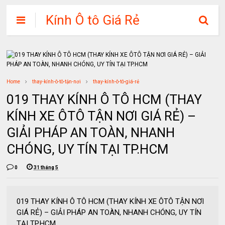
Kính Ô tô Giá Rẻ
Home
thay-kính-ô-tô-tận-nơi
thay-kính-ô-tô-giá-rẻ
019 THAY KÍNH Ô TÔ HCM (THAY
KÍNH XE ÔTÔ TẬN NƠI GIÁ RẺ) –
GIẢI PHÁP AN TOÀN, NHANH
CHÓNG, UY TÍN TẠI TP.HCM
0
31 tháng 5
019 THAY KÍNH Ô TÔ HCM (THAY KÍNH XE ÔTÔ TẬN NƠI
GIÁ RẺ) – GIẢI PHÁP AN TOÀN, NHANH CHÓNG, UY TÍN
TẠI TP.HCM