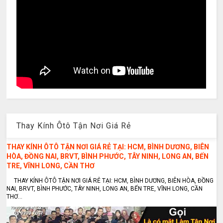
Thay Kính Ôtô Tận Nơi Giá Rẻ
THAY KÍNH ÔTÔ TẬN NƠI GIÁ RẺ TẠI: HCM, BÌNH DƯƠNG, BIÊN
HÒA, ĐỒNG NAI, BRVT, BÌNH PHƯỚC, TÂY NINH, LONG AN, BẾN
TRE, VĨNH LONG, CẦN THƠ
THAY KÍNH ÔTÔ TẬN NƠI GIÁ RẺ TẠI: HCM, BÌNH DƯƠNG, BIÊN HÒA, ĐỒNG
NAI, BRVT, BÌNH PHƯỚC, TÂY NINH, LONG AN, BẾN TRE, VĨNH LONG, CẦN
THƠ...