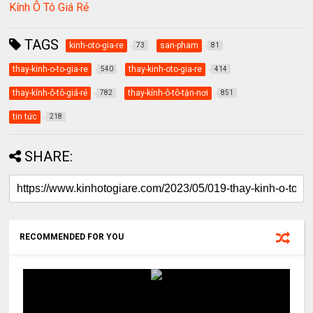
Kính Ô Tô Giá Rẻ
TAGS
kinh-oto-gia-re
san-pham
73
81
thay-kinh-o-to-gia-re
thay-kinh-oto-gia-re
540
414
thay-kính-ô-tô-giá-rẻ
thay-kính-ô-tô-tận-nơi
782
851
tin tức
218
SHARE:
RECOMMENDED FOR YOU