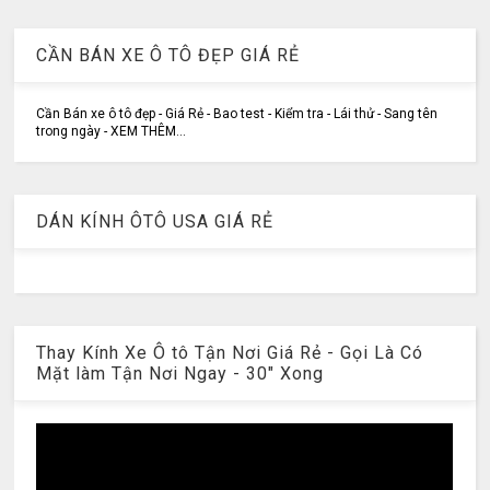
CẦN BÁN XE Ô TÔ ĐẸP GIÁ RẺ
Cần Bán xe ô tô đẹp - Giá Rẻ - Bao test - Kiểm tra - Lái thử - Sang tên
trong ngày - XEM THÊM...
DÁN KÍNH ÔTÔ USA GIÁ RẺ
Thay Kính Xe Ô tô Tận Nơi Giá Rẻ - Gọi Là Có
Mặt làm Tận Nơi Ngay - 30" Xong