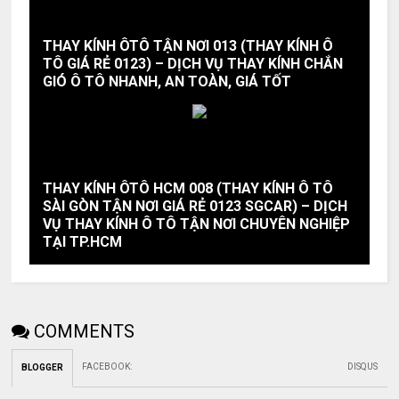
THAY KÍNH ÔTÔ TẬN NƠI 013 (THAY KÍNH Ô
TÔ GIÁ RẺ 0123) – DỊCH VỤ THAY KÍNH CHẮN
GIÓ Ô TÔ NHANH, AN TOÀN, GIÁ TỐT
THAY KÍNH ÔTÔ HCM 008 (THAY KÍNH Ô TÔ
SÀI GÒN TẬN NƠI GIÁ RẺ 0123 SGCAR) – DỊCH
VỤ THAY KÍNH Ô TÔ TẬN NƠI CHUYÊN NGHIỆP
TẠI TP.HCM
COMMENTS
FACEBOOK
:
DISQUS
BLOGGER