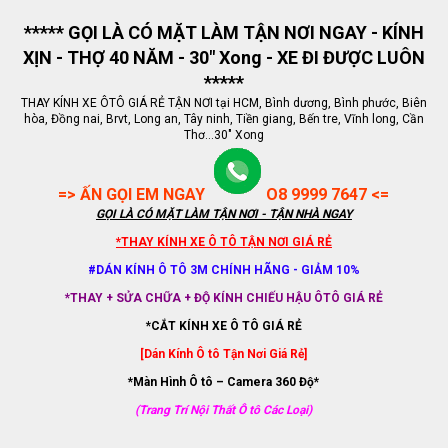
***** GỌI LÀ CÓ MẶT LÀM TẬN NƠI NGAY - KÍNH
XỊN - THỢ 40 NĂM - 30" Xong - XE ĐI ĐƯỢC LUÔN
*****
THAY KÍNH XE ÔTÔ GIÁ RẺ TẬN NƠI tại HCM, Bình dương, Bình phước, Biên
hòa, Đồng nai, Brvt, Long an, Tây ninh, Tiền giang, Bến tre, Vĩnh long, Cần
Thơ...30" Xong
=> ẤN GỌI EM NGAY
O8 9999 7647 <=
GỌI LÀ CÓ MẶT LÀM TẬN NƠI - TẬN NHÀ NGAY
*THAY KÍNH XE Ô TÔ TẬN NƠI GIÁ RẺ
#DÁN KÍNH Ô TÔ 3M CHÍNH HÃNG - GIẢM 10%
*THAY + SỬA CHỮA + ĐỘ KÍNH CHIẾU HẬU ÔTÔ GIÁ RẺ
*CẮT KÍNH XE Ô TÔ GIÁ RẺ
[Dán Kính Ô tô Tận Nơi Giá Rẻ]
*Màn Hình Ô tô – Camera 360 Độ*
(Trang Trí Nội Thất Ô tô Các Loại)