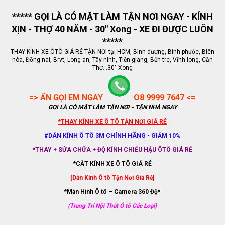
***** GỌI LÀ CÓ MẶT LÀM TẬN NƠI NGAY - KÍNH
XỊN - THỢ 40 NĂM - 30" Xong - XE ĐI ĐƯỢC LUÔN
*****
THAY KÍNH XE ÔTÔ GIÁ RẺ TẬN NƠI tại HCM, Bình dương, Bình phước, Biên
hòa, Đồng nai, Brvt, Long an, Tây ninh, Tiền giang, Bến tre, Vĩnh long, Cần
Thơ...30" Xong
=> ẤN GỌI EM NGAY
O8 9999 7647 <=
GỌI LÀ CÓ MẶT LÀM TẬN NƠI - TẬN NHÀ NGAY
*THAY KÍNH XE Ô TÔ TẬN NƠI GIÁ RẺ
#DÁN KÍNH Ô TÔ 3M CHÍNH HÃNG - GIẢM 10%
*THAY + SỬA CHỮA + ĐỘ KÍNH CHIẾU HẬU ÔTÔ GIÁ RẺ
*CẮT KÍNH XE Ô TÔ GIÁ RẺ
[Dán Kính Ô tô Tận Nơi Giá Rẻ]
*Màn Hình Ô tô – Camera 360 Độ*
(Trang Trí Nội Thất Ô tô Các Loại)