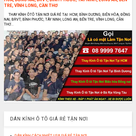
TRE, VĨNH LONG, CẦN THƠ
THAY KÍNH ÔTÔ TẬN NƠI GIÁ RẺ TẠI: HCM, BÌNH DƯƠNG, BIÊN HÒA, ĐỒNG
NAI, BRVT, BÌNH PHƯỚC, TÂY NINH, LONG AN, BẾN TRE, VĨNH LONG, CẦN
THƠ...
DÁN KÍNH Ô TÔ GIÁ RẺ TẬN NƠI
DÁN KÍNH CÁCH NHIỆT USA GIÁ RẺ TẬN NƠI