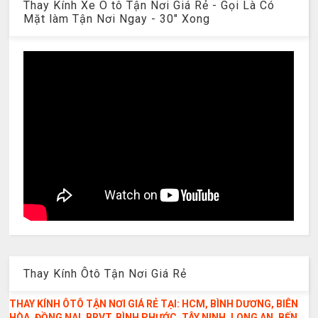
Thay Kính Xe Ô tô Tận Nơi Giá Rẻ - Gọi Là Có
Mặt làm Tận Nơi Ngay - 30" Xong
Thay Kính Ôtô Tận Nơi Giá Rẻ
THAY KÍNH ÔTÔ TẬN NƠI GIÁ RẺ TẠI: HCM, BÌNH DƯƠNG, BIÊN
HÒA, ĐỒNG NAI, BRVT, BÌNH PHƯỚC, TÂY NINH, LONG AN, BẾN