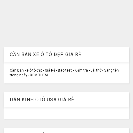
CẦN BÁN XE Ô TÔ ĐẸP GIÁ RẺ
Cần Bán xe ô tô đẹp - Giá Rẻ - Bao test - Kiểm tra - Lái thử - Sang tên
trong ngày - XEM THÊM...
DÁN KÍNH ÔTÔ USA GIÁ RẺ