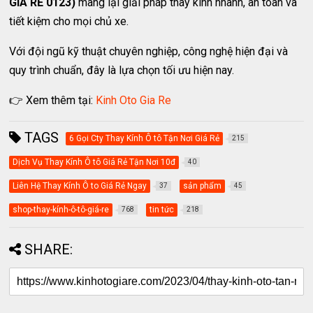
GIÁ RẺ 0123)
mang lại giải pháp thay kính nhanh, an toàn và
tiết kiệm cho mọi chủ xe.
Với đội ngũ kỹ thuật chuyên nghiệp, công nghệ hiện đại và
quy trình chuẩn, đây là lựa chọn tối ưu hiện nay.
👉 Xem thêm tại:
Kinh Oto Gia Re
TAGS
6 Gọi Cty Thay Kính Ô tô Tận Nơi Giá Rẻ
215
Dịch Vụ Thay Kính Ô tô Giá Rẻ Tận Nơi 10đ
40
Liên Hệ Thay Kính Ô to Giá Rẻ Ngay
sản phẩm
37
45
shop-thay-kính-ô-tô-giá-re
tin tức
768
218
SHARE: