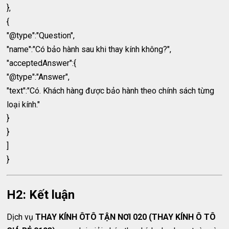
},
{
"@type":"Question",
"name":"Có bảo hành sau khi thay kính không?",
"acceptedAnswer":{
"@type":"Answer",
"text":"Có. Khách hàng được bảo hành theo chính sách từng
loại kính."
}
}
]
}
H2: Kết luận
Dịch vụ
THAY KÍNH ÔTÔ TẬN NƠI 020 (THAY KÍNH Ô TÔ