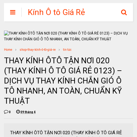
Kính Ô tô Giá Rẻ
Home
shop-thay-kính-ô-tô-giá-re
tin tức
THAY KÍNH ÔTÔ TẬN NƠI 020
(THAY KÍNH Ô TÔ GIÁ RẺ 0123) –
DỊCH VỤ THAY KÍNH CHẮN GIÓ Ô
TÔ NHANH, AN TOÀN, CHUẨN KỸ
THUẬT
0
09 tháng 4
THAY KÍNH ÔTÔ TẬN NƠI 020 (THAY KÍNH Ô TÔ GIÁ RẺ