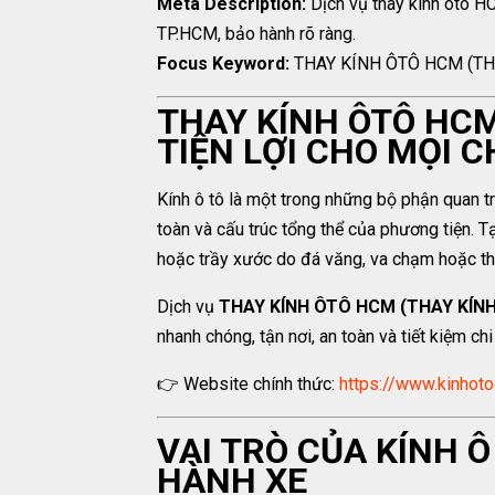
Meta Description:
Dịch vụ thay kính ôtô HCM
TP.HCM, bảo hành rõ ràng.
Focus Keyword:
THAY KÍNH ÔTÔ HCM (THA
THAY KÍNH ÔTÔ HCM
TIỆN LỢI CHO MỌI C
Kính ô tô là một trong những bộ phận quan t
toàn và cấu trúc tổng thể của phương tiện. T
hoặc trầy xước do đá văng, va chạm hoặc thời
Dịch vụ
THAY KÍNH ÔTÔ HCM (THAY KÍNH 
nhanh chóng, tận nơi, an toàn và tiết kiệm ch
👉 Website chính thức:
https://www.kinhoto
VAI TRÒ CỦA KÍNH 
HÀNH XE