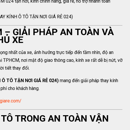
 024 tận nơi, kính chính hãng, giá rẻ, hỗ trợ nhanh toàn
Y KÍNH Ô TÔ TẬN NƠI GIÁ RẺ 024)
 – GIẢI PHÁP AN TOÀN VÀ
HỦ XE
rọng nhất của xe, ảnh hưởng trực tiếp đến tầm nhìn, độ an
ại TP.HCM, nơi mật độ giao thông cao, kính xe rất dễ bị nứt, vỡ
 tiết thay đổi.
Ô TÔ TẬN NƠI GIÁ RẺ 024)
mang đến giải pháp thay kính
i phí cho khách hàng.
giare.com/
Ô TÔ TRONG AN TOÀN VẬN