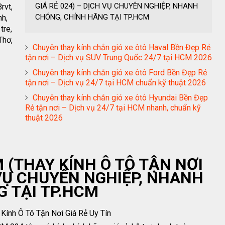
GIÁ RẺ 024) – DỊCH VỤ CHUYÊN NGHIỆP, NHANH
rvt,
CHÓNG, CHÍNH HÃNG TẠI TP.HCM
nh,
tre,
Thơ,
Chuyên thay kính chắn gió xe ôtô Haval Bền Đẹp Rẻ
tận nơi – Dịch vụ SUV Trung Quốc 24/7 tại HCM 2026
Chuyên thay kính chắn gió xe ôtô Ford Bền Đẹp Rẻ
tận nơi – Dịch vụ 24/7 tại HCM chuẩn kỹ thuật 2026
Chuyên thay kính chắn gió xe ôtô Hyundai Bền Đẹp
Rẻ tận nơi – Dịch vụ 24/7 tại HCM nhanh, chuẩn kỹ
thuật 2026
 (THAY KÍNH Ô TÔ TẬN NƠI
 VỤ CHUYÊN NGHIỆP, NHANH
 TẠI TP.HCM
ính Ô Tô Tận Nơi Giá Rẻ Uy Tín