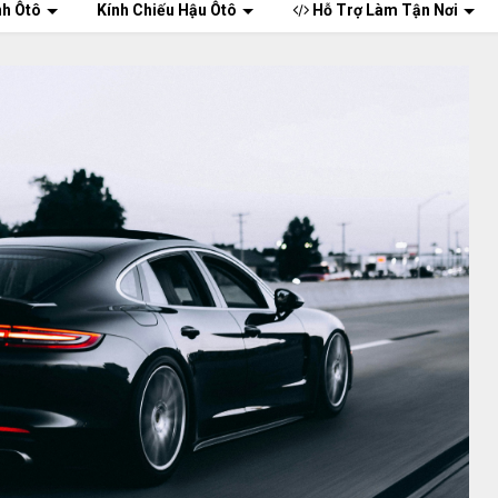
nh Ôtô
Kính Chiếu Hậu Ôtô
Hỗ Trợ Làm Tận Nơi