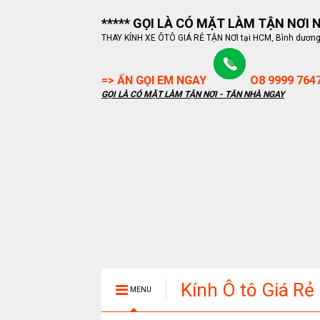
***** GỌI LÀ CÓ MẶT LÀM TẬN NƠI NG
THAY KÍNH XE ÔTÔ GIÁ RẺ TẬN NƠI tại HCM, Bình dương, B
=> ẤN GỌI EM NGAY
O8 9999 764
GỌI LÀ CÓ MẶT LÀM TẬN NƠI - TẬN NHÀ NGAY
Kính Ô tô Giá Rẻ
MENU