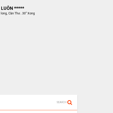
 LUÔN *****
 long, Cần Thơ...30" Xong
SEARCH