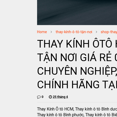
Home
thay-kính-ô-tô-tận-nơi
shop-thay
THAY KÍNH ÔTÔ 
TẬN NƠI GIÁ RẺ 
CHUYÊN NGHIỆP
CHÍNH HÃNG TẠ
0
25 tháng 4
Thay Kính Ô tô HCM, Thay kính ô tô Bình dư
Thay kính ô tô Bình phước, Thay kính ô tô Bi