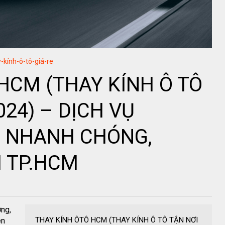
-kính-ô-tô-giá-re
HCM (THAY KÍNH Ô TÔ
024) – DỊCH VỤ
, NHANH CHÓNG,
I TP.HCM
ơng,
THAY KÍNH ÔTÔ HCM (THAY KÍNH Ô TÔ TẬN NƠI
ên