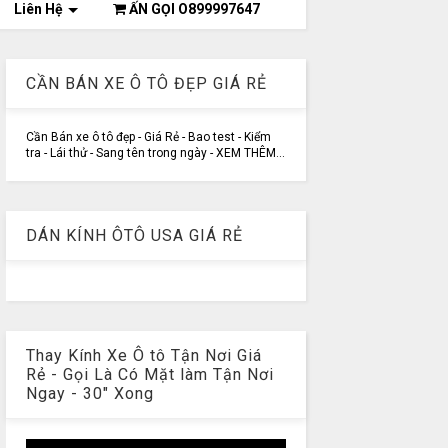
Liên Hệ
ẤN GỌI O899997647
CẦN BÁN XE Ô TÔ ĐẸP GIÁ RẺ
Cần Bán xe ô tô đẹp - Giá Rẻ - Bao test - Kiểm
tra - Lái thử - Sang tên trong ngày - XEM THÊM...
DÁN KÍNH ÔTÔ USA GIÁ RẺ
Thay Kính Xe Ô tô Tận Nơi Giá
Rẻ - Gọi Là Có Mặt làm Tận Nơi
Ngay - 30" Xong