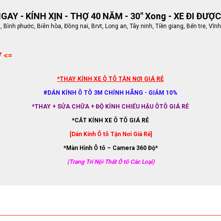
AY - KÍNH XỊN - THỢ 40 NĂM - 30" Xong - XE ĐI ĐƯỢC
ình phước, Biên hòa, Đồng nai, Brvt, Long an, Tây ninh, Tiền giang, Bến tre, Vĩnh
7 <=
*THAY KÍNH XE Ô TÔ TẬN NƠI GIÁ RẺ
#DÁN KÍNH Ô TÔ 3M CHÍNH HÃNG - GIẢM 10%
*THAY + SỬA CHỮA + ĐỘ KÍNH CHIẾU HẬU ÔTÔ GIÁ RẺ
*CẮT KÍNH XE Ô TÔ GIÁ RẺ
[Dán Kính Ô tô Tận Nơi Giá Rẻ]
*Màn Hình Ô tô – Camera 360 Độ*
(Trang Trí Nội Thất Ô tô Các Loại)