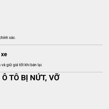
hính xác.
 xe
và giữ giá tốt khi bán lại.
Ô TÔ BỊ NỨT, VỠ