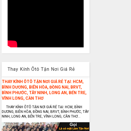
Thay Kính Ôtô Tận Nơi Giá Rẻ
THAY KÍNH ÔTÔ TẬN NƠI GIÁ RẺ TẠI: HCM,
BÌNH DƯƠNG, BIÊN HÒA, ĐỒNG NAI, BRVT,
BÌNH PHƯỚC, TÂY NINH, LONG AN, BẾN TRE,
VĨNH LONG, CẦN THƠ
THAY KÍNH ÔTÔ TẬN NƠI GIÁ RẺ TẠI: HCM, BÌNH
DƯƠNG, BIÊN HÒA, ĐỒNG NAI, BRVT, BÌNH PHƯỚC, TÂY
NINH, LONG AN, BẾN TRE, VĨNH LONG, CẦN THƠ...