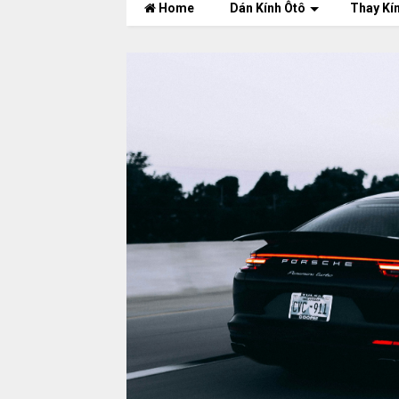
Home
Dán Kính Ôtô
Thay Kí