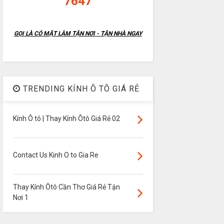
7647
GỌI LÀ CÓ MẶT LÀM TẬN NƠI - TẬN NHÀ NGAY
TRENDING KÍNH Ô TÔ GIÁ RẺ
Kính Ô tô | Thay Kính Ôtô Giá Rẻ 02
Contact Us Kinh O to Gia Re
Thay Kính Ôtô Cần Thơ Giá Rẻ Tận
Nơi 1