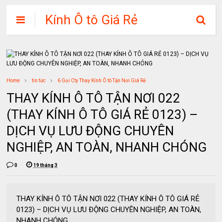
Kính Ô tô Giá Rẻ
Home
tin tức
6 Gọi Cty Thay Kính Ô tô Tận Nơi Giá Rẻ
THAY KÍNH Ô TÔ TẬN NƠI 022
(THAY KÍNH Ô TÔ GIÁ RẺ 0123) –
DỊCH VỤ LƯU ĐỘNG CHUYÊN
NGHIỆP, AN TOÀN, NHANH CHÓNG
0
19 tháng 3
THAY KÍNH Ô TÔ TẬN NƠI 022 (THAY KÍNH Ô TÔ GIÁ RẺ
0123) – DỊCH VỤ LƯU ĐỘNG CHUYÊN NGHIỆP, AN TOÀN,
NHANH CHÓNG