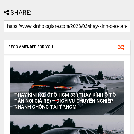
SHARE:
RECOMMENDED FOR YOU
THAY KÍNH XE ÔTÔ HCM 33 (THAY KÍNH Ô TÔ
TẬN NƠI GIÁ RẺ) – DỊCH VỤ CHUYÊN NGHIỆP,
NHANH CHÓNG TẠI TP.HCM