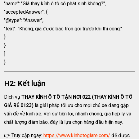
"name": "Giá thay kính ô tô có phát sinh không?",
"acceptedAnswer": {
"@type": "Answer",
"text": "Không, giá được báo trọn gói trước khi thi công."
}
}
]
}
H2: Kết luận
Dịch vụ
THAY KÍNH Ô TÔ TẬN NƠI 022 (THAY KÍNH Ô TÔ
GIÁ RẺ 0123)
là giải pháp tối ưu cho mọi chủ xe đang gặp
vấn đề về kính xe. Với sự tiện lợi, nhanh chóng, giá hợp lý và
chất lượng đảm bảo, đây là lựa chọn hàng đầu hiện nay.
👉 Truy cập ngay:
https://www.kinhotogiare.com/
để được