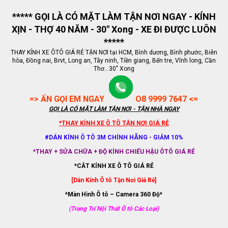
***** GỌI LÀ CÓ MẶT LÀM TẬN NƠI NGAY - KÍNH
XỊN - THỢ 40 NĂM - 30" Xong - XE ĐI ĐƯỢC LUÔN
*****
THAY KÍNH XE ÔTÔ GIÁ RẺ TẬN NƠI tại HCM, Bình dương, Bình phước, Biên
hòa, Đồng nai, Brvt, Long an, Tây ninh, Tiền giang, Bến tre, Vĩnh long, Cần
Thơ...30" Xong
=> ẤN GỌI EM NGAY
O8 9999 7647 <=
GỌI LÀ CÓ MẶT LÀM TẬN NƠI - TẬN NHÀ NGAY
*THAY KÍNH XE Ô TÔ TẬN NƠI GIÁ RẺ
#DÁN KÍNH Ô TÔ 3M CHÍNH HÃNG - GIẢM 10%
*THAY + SỬA CHỮA + ĐỘ KÍNH CHIẾU HẬU ÔTÔ GIÁ RẺ
*CẮT KÍNH XE Ô TÔ GIÁ RẺ
[Dán Kính Ô tô Tận Nơi Giá Rẻ]
*Màn Hình Ô tô – Camera 360 Độ*
(Trang Trí Nội Thất Ô tô Các Loại)