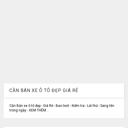
CẦN BÁN XE Ô TÔ ĐẸP GIÁ RẺ
Cần Bán xe ô tô đẹp - Giá Rẻ - Bao test - Kiểm tra - Lái thử - Sang tên
trong ngày - XEM THÊM...