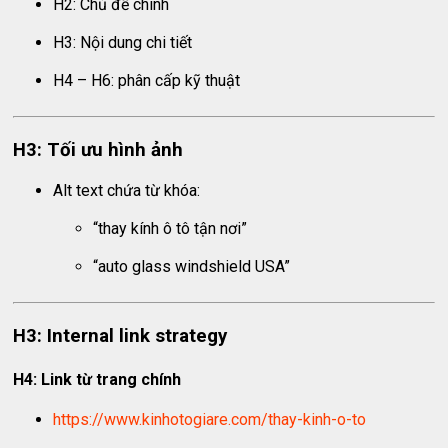
H2: Chủ đề chính
H3: Nội dung chi tiết
H4 – H6: phân cấp kỹ thuật
H3: Tối ưu hình ảnh
Alt text chứa từ khóa:
“thay kính ô tô tận nơi”
“auto glass windshield USA”
H3: Internal link strategy
H4: Link từ trang chính
https://www.kinhotogiare.com/thay-kinh-o-to