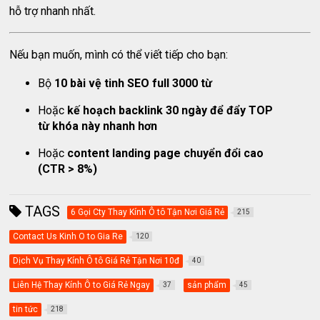
hỗ trợ nhanh nhất.
Nếu bạn muốn, mình có thể viết tiếp cho bạn:
Bộ
10 bài vệ tinh SEO full 3000 từ
Hoặc
kế hoạch backlink 30 ngày để đẩy TOP
từ khóa này nhanh hơn
Hoặc
content landing page chuyển đổi cao
(CTR > 8%)
TAGS
6 Gọi Cty Thay Kính Ô tô Tận Nơi Giá Rẻ
215
Contact Us Kinh O to Gia Re
120
Dịch Vụ Thay Kính Ô tô Giá Rẻ Tận Nơi 10đ
40
Liên Hệ Thay Kính Ô to Giá Rẻ Ngay
sản phẩm
37
45
tin tức
218