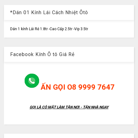
*Dán 01 Kính Lái Cách Nhiệt Ôtô
Dán 1 kính Lái Rẻ 1.8tr -Cao Cấp 2.5tr -Vip 3.5tr
Facebook Kính Ô tô Giá Rẻ
ẤN GỌI O8 9999 7647
GỌI LÀ CÓ MẶT LÀM TẬN NƠI - TẬN NHÀ NGAY