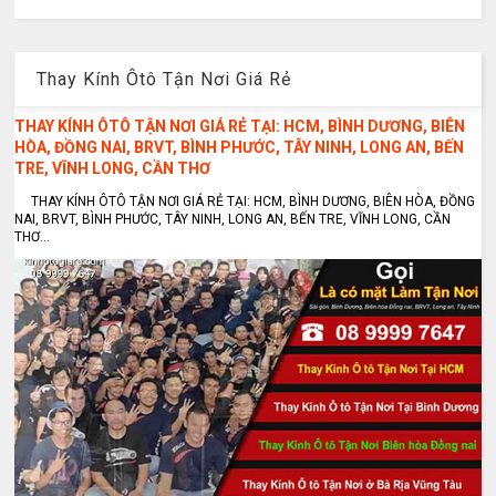
Thay Kính Ôtô Tận Nơi Giá Rẻ
THAY KÍNH ÔTÔ TẬN NƠI GIÁ RẺ TẠI: HCM, BÌNH DƯƠNG, BIÊN
HÒA, ĐỒNG NAI, BRVT, BÌNH PHƯỚC, TÂY NINH, LONG AN, BẾN
TRE, VĨNH LONG, CẦN THƠ
THAY KÍNH ÔTÔ TẬN NƠI GIÁ RẺ TẠI: HCM, BÌNH DƯƠNG, BIÊN HÒA, ĐỒNG
NAI, BRVT, BÌNH PHƯỚC, TÂY NINH, LONG AN, BẾN TRE, VĨNH LONG, CẦN
THƠ...