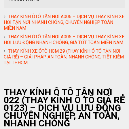
THAY KÍNH ÔTÔ TẬN NƠI A006 – DỊCH VỤ THAY KÍNH XE
HƠI TẬN NƠI NHANH CHÓNG, CHUYÊN NGHIỆP TOÀN
MIỀN NAM
THAY KÍNH ÔTÔ TẬN NƠI A005 – DỊCH VỤ THAY KÍNH XE
HƠI LƯU ĐỘNG NHANH CHÓNG, GIÁ TỐT TOÀN MIỀN NAM
THAY KÍNH XE ÔTÔ HCM 29 (THAY KÍNH Ô TÔ TẬN NƠI
GIÁ RẺ) – GIẢI PHÁP AN TOÀN, NHANH CHÓNG, TIẾT KIỆM
TẠI TP.HCM
THAY KÍNH Ô TÔ TẬN NƠI
022 (THAY KÍNH Ô TÔ GIÁ RẺ
0123) – DỊCH VỤ LƯU ĐỘNG
CHUYÊN NGHIỆP, AN TOÀN,
NHANH CHÓNG