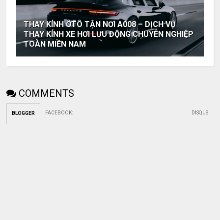
THAY KÍNH ÔTÔ TẬN NƠI A008 – DỊCH VỤ
THAY KÍNH XE HƠI LƯU ĐỘNG CHUYÊN NGHIỆP
TOÀN MIỀN NAM
COMMENTS
FACEBOOK
:
DISQUS
BLOGGER