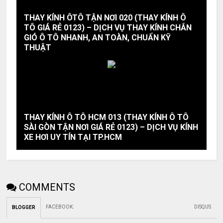
THAY KÍNH ÔTÔ TẬN NƠI 020 (THAY KÍNH Ô
TÔ GIÁ RẺ 0123) – DỊCH VỤ THAY KÍNH CHẮN
GIÓ Ô TÔ NHANH, AN TOÀN, CHUẨN KỸ
THUẬT
THAY KÍNH Ô TÔ HCM 013 (THAY KÍNH Ô TÔ
SÀI GÒN TẬN NƠI GIÁ RẺ 0123) – DỊCH VỤ KÍNH
XE HƠI UY TÍN TẠI TP.HCM
COMMENTS
FACEBOOK
:
DISQUS
BLOGGER