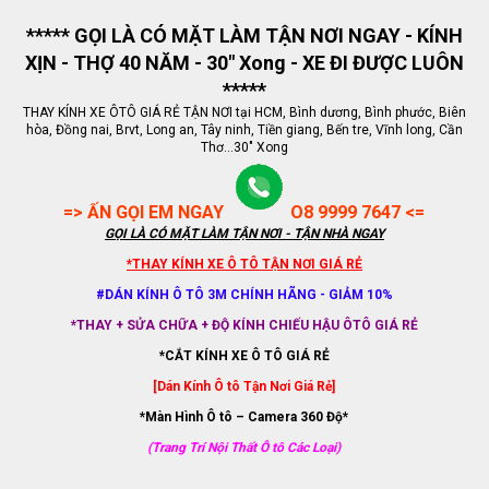
***** GỌI LÀ CÓ MẶT LÀM TẬN NƠI NGAY - KÍNH
XỊN - THỢ 40 NĂM - 30" Xong - XE ĐI ĐƯỢC LUÔN
*****
THAY KÍNH XE ÔTÔ GIÁ RẺ TẬN NƠI tại HCM, Bình dương, Bình phước, Biên
hòa, Đồng nai, Brvt, Long an, Tây ninh, Tiền giang, Bến tre, Vĩnh long, Cần
Thơ...30" Xong
=> ẤN GỌI EM NGAY
O8 9999 7647 <=
GỌI LÀ CÓ MẶT LÀM TẬN NƠI - TẬN NHÀ NGAY
*THAY KÍNH XE Ô TÔ TẬN NƠI GIÁ RẺ
#DÁN KÍNH Ô TÔ 3M CHÍNH HÃNG - GIẢM 10%
*THAY + SỬA CHỮA + ĐỘ KÍNH CHIẾU HẬU ÔTÔ GIÁ RẺ
*CẮT KÍNH XE Ô TÔ GIÁ RẺ
[Dán Kính Ô tô Tận Nơi Giá Rẻ]
*Màn Hình Ô tô – Camera 360 Độ*
(Trang Trí Nội Thất Ô tô Các Loại)