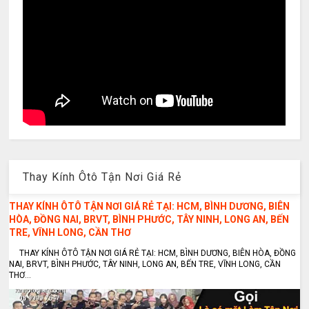
Thay Kính Ôtô Tận Nơi Giá Rẻ
THAY KÍNH ÔTÔ TẬN NƠI GIÁ RẺ TẠI: HCM, BÌNH DƯƠNG, BIÊN
HÒA, ĐỒNG NAI, BRVT, BÌNH PHƯỚC, TÂY NINH, LONG AN, BẾN
TRE, VĨNH LONG, CẦN THƠ
THAY KÍNH ÔTÔ TẬN NƠI GIÁ RẺ TẠI: HCM, BÌNH DƯƠNG, BIÊN HÒA, ĐỒNG
NAI, BRVT, BÌNH PHƯỚC, TÂY NINH, LONG AN, BẾN TRE, VĨNH LONG, CẦN
THƠ...