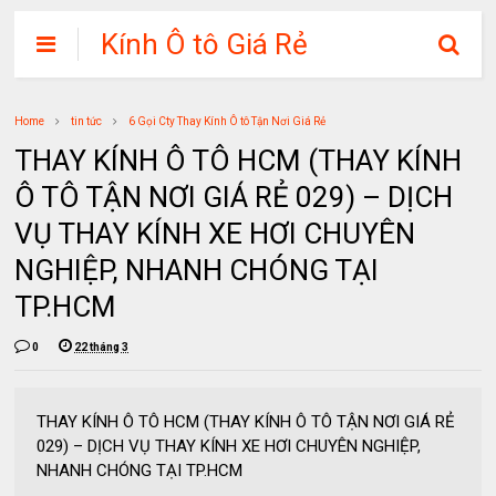
Kính Ô tô Giá Rẻ
Home
tin tức
6 Gọi Cty Thay Kính Ô tô Tận Nơi Giá Rẻ
THAY KÍNH Ô TÔ HCM (THAY KÍNH
Ô TÔ TẬN NƠI GIÁ RẺ 029) – DỊCH
VỤ THAY KÍNH XE HƠI CHUYÊN
NGHIỆP, NHANH CHÓNG TẠI
TP.HCM
0
22 tháng 3
THAY KÍNH Ô TÔ HCM (THAY KÍNH Ô TÔ TẬN NƠI GIÁ RẺ
029) – DỊCH VỤ THAY KÍNH XE HƠI CHUYÊN NGHIỆP,
NHANH CHÓNG TẠI TP.HCM