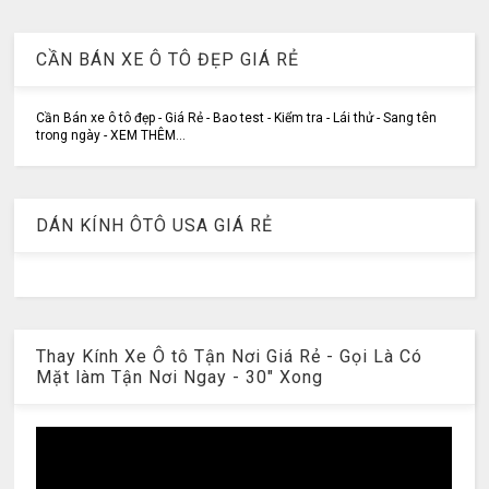
CẦN BÁN XE Ô TÔ ĐẸP GIÁ RẺ
Cần Bán xe ô tô đẹp - Giá Rẻ - Bao test - Kiểm tra - Lái thử - Sang tên
trong ngày - XEM THÊM...
DÁN KÍNH ÔTÔ USA GIÁ RẺ
Thay Kính Xe Ô tô Tận Nơi Giá Rẻ - Gọi Là Có
Mặt làm Tận Nơi Ngay - 30" Xong