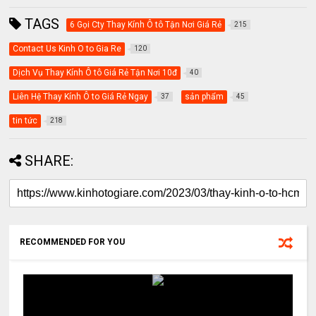
TAGS
6 Gọi Cty Thay Kính Ô tô Tận Nơi Giá Rẻ
215
Contact Us Kinh O to Gia Re
120
Dịch Vụ Thay Kính Ô tô Giá Rẻ Tận Nơi 10đ
40
Liên Hệ Thay Kính Ô to Giá Rẻ Ngay
sản phẩm
37
45
tin tức
218
SHARE:
RECOMMENDED FOR YOU