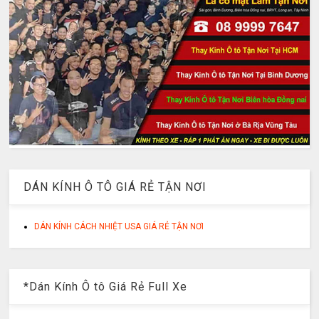
DÁN KÍNH Ô TÔ GIÁ RẺ TẬN NƠI
DÁN KÍNH CÁCH NHIỆT USA GIÁ RẺ TẬN NƠI
*Dán Kính Ô tô Giá Rẻ Full Xe