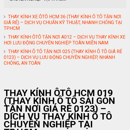
THAY KÍNH XE ÔTÔ HCM 36 (THAY KÍNH Ô TÔ TẬN NƠI
GIÁ RẺ) – DỊCH VỤ CHUẨN KỸ THUẬT, NHANH CHÓNG TẠI
TP.HCM
THAY KÍNH ÔTÔ TẬN NƠI A012 – DỊCH VỤ THAY KÍNH XE
HƠI LƯU ĐỘNG CHUYÊN NGHIỆP TOÀN MIỀN NAM
THAY KÍNH Ô TÔ TẬN NƠI 025 (THAY KÍNH Ô TÔ GIÁ RẺ
0123) – DỊCH VỤ LƯU ĐỘNG CHUYÊN NGHIỆP, NHANH
CHÓNG, AN TOÀN
THAY KÍNH ÔTÔ HCM 019
(THAY KÍNH Ô TÔ SÀI GÒN
TẬN NƠI GIÁ RẺ 0123) –
DỊCH VỤ THAY KÍNH Ô TÔ
CHUYÊN NGHIỆP TẠI