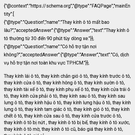
{"@context":"
https://schema.org","@type":"FAQPage","mainEn
tity":[
{"@type":"Question","name":"Thay kính ô tô mất bao
lâu?","acceptedAnswer":{"@type":"Answer","text":"Thay kính ô
tô thường từ 30 đến 90 phút tùy dòng xe."}},
{"@type":"Question","name":"Có hỗ trợ tận nơi
không?","acceptedAnswer":{"@type":"Answer","text":"Có, dịch
vụ hỗ trợ tận nơi toàn khu vực TP.HCM."}},
Thay kính lái ô tô, thay kính chắn gió ô tô, thay kính trước ô tô,
thay kính cửa ô tô, thay kính hông ô tô, thay kính sườn ô tô,
thay kính tài xế ô tô, thay kính phụ xế ô tô, thay kính cửa trái ô
tô, thay kính cửa phải ô tô, thay kính sau ô tô, thay kính sau
lưng ô tô, thay kính hậu ô tô, thay kính lưng hậu ô tô, thay kính
lưng ô tô, thay kính tam giác ô tô, thay kính gió ô tô, thay kính
chết ô tô, thay kính cửa sau ô tô, thay kính cửa trước ô tô,
thay kính ô tô bị nứt , thay kính ô tô bị bể, thay kính ô tô xước,
thay kính ô tô mờ, thay kính ô tô cũ, báo giá thay kính ô tô,