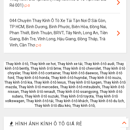
Rẻ 001)
0
044 Chuyên Thay Kính Ô Tô Xe Tải Tận Nơi Ở Sài Gòn,
TP HCM, Bình Dương, Bình Phước, Biên Hòa, Đồng Nai,
Phan Thiết, Bình Thuận, BRVT, Tây Ninh, Long An, Tiền
Giang, Bến Tre, Vĩnh Long, Hậu Giang, Đồng Tháp, Trà
Vinh, Cần Thơ
0
Thay kính ô tô, Thay kính xe hơi, Thay kính xe tải, Thay kính ô tô audi, Thay
kính ô tô bently, Thay kính ô tô bmw, Thay kính ô tô chevrolet, Thay kính ô tô
chrysler, Thay kính ô tô container, Thay kính ô tô daewoo, Thay kính ô tô
ford, Thay kính ô tô honda, Thay kính ô tô huyndai, Thay kính ô tô isuzu,
Thay kính ô tô kia, Thay kính ô tô lexus, Thay kính ô tô luxgen, Thay kính ô tô
mazda, Thay kính ô tô mercedes, Thay kính ô tô mitsubishi, Thay kính ô tô
nissan, Thay kính ô tô renault, Thay kính ô tô ssangyong, Thay kính ô tô
subaru, Thay kính ô tô suzuki, Thay kính ô tô toyota, Thay kính ô tô
volkswagen, Thay kính ô tô tải, Thay kính ô tô khách, Thay kính ô tô du lịch,
Thay kính ô tô đầu kéo, Thay kính ô tô,
HÌNH ẢNH KÍNH Ô TÔ GIÁ RẺ