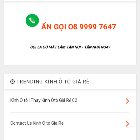
ẤN GỌI O8 9999 7647
GỌI LÀ CÓ MẶT LÀM TẬN NƠI - TẬN NHÀ NGAY
TRENDING KÍNH Ô TÔ GIÁ RẺ
Kính Ô tô | Thay Kính Ôtô Giá Rẻ 02
Contact Us Kinh O to Gia Re