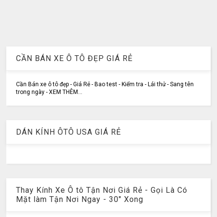
CẦN BÁN XE Ô TÔ ĐẸP GIÁ RẺ
Cần Bán xe ô tô đẹp - Giá Rẻ - Bao test - Kiểm tra - Lái thử - Sang tên
trong ngày - XEM THÊM...
DÁN KÍNH ÔTÔ USA GIÁ RẺ
Thay Kính Xe Ô tô Tận Nơi Giá Rẻ - Gọi Là Có
Mặt làm Tận Nơi Ngay - 30" Xong