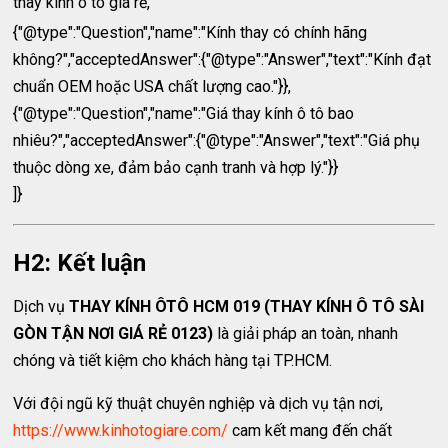
thay kính ô tô giá rẻ,
{"@type":"Question","name":"Kính thay có chính hãng
không?","acceptedAnswer":{"@type":"Answer","text":"Kính đạt
chuẩn OEM hoặc USA chất lượng cao."}},
{"@type":"Question","name":"Giá thay kính ô tô bao
nhiêu?","acceptedAnswer":{"@type":"Answer","text":"Giá phụ
thuộc dòng xe, đảm bảo cạnh tranh và hợp lý."}}
]}
H2: Kết luận
Dịch vụ
THAY KÍNH ÔTÔ HCM 019 (THAY KÍNH Ô TÔ SÀI
GÒN TẬN NƠI GIÁ RẺ 0123)
là giải pháp an toàn, nhanh
chóng và tiết kiệm cho khách hàng tại TP.HCM.
Với đội ngũ kỹ thuật chuyên nghiệp và dịch vụ tận nơi,
https://www.kinhotogiare.com/
cam kết mang đến chất