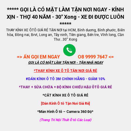
***** GỌI LÀ CÓ MẶT LÀM TẬN NƠI NGAY - KÍNH
XỊN - THỢ 40 NĂM - 30" Xong - XE ĐI ĐƯỢC LUÔN
*****
THAY KÍNH XE ÔTÔ GIÁ RẺ TẬN NƠI tại HCM, Bình dương, Bình phước, Biên
hòa, Đồng nai, Brvt, Long an, Tây ninh, Tiền giang, Bến tre, Vĩnh long, Cần
Thơ...30" Xong
=> ẤN GỌI EM NGAY
O8 9999 7647 <=
GỌI LÀ CÓ MẶT LÀM TẬN NƠI - TẬN NHÀ NGAY
*THAY KÍNH XE Ô TÔ TẬN NƠI GIÁ RẺ
#DÁN KÍNH Ô TÔ 3M CHÍNH HÃNG - GIẢM 10%
*THAY + SỬA CHỮA + ĐỘ KÍNH CHIẾU HẬU ÔTÔ GIÁ RẺ
*CẮT KÍNH XE Ô TÔ GIÁ RẺ
[Dán Kính Ô tô Tận Nơi Giá Rẻ]
*Màn Hình Ô tô – Camera 360 Độ*
(Trang Trí Nội Thất Ô tô Các Loại)