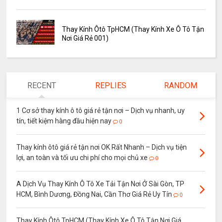
Thay Kính Ôtô TpHCM (Thay Kính Xe Ô Tô Tận
Nơi Giá Rẻ 001)
RECENT
REPLIES
RANDOM
1 Cơ sở thay kính ô tô giá rẻ tận nơi – Dịch vụ nhanh, uy
tín, tiết kiệm hàng đầu hiện nay
0
Thay kính ôtô giá rẻ tận nơi OK Rất Nhanh – Dịch vụ tiện
lợi, an toàn và tối ưu chi phí cho mọi chủ xe
0
A Dịch Vụ Thay Kính Ô Tô Xe Tải Tận Nơi Ở Sài Gòn, TP
HCM, Bình Dương, Đồng Nai, Cần Thơ Giá Rẻ Uy Tín
0
Thay Kính Ôtô TpHCM (Thay Kính Xe Ô Tô Tận Nơi Giá