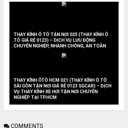
THAY KÍNH Ô TÔ TẬN NƠI 025 (THAY KÍNH Ô
TÔ GIÁ RẺ 0123) – DỊCH VỤ LƯU ĐỘNG
CHUYÊN NGHIỆP, NHANH CHÓNG, AN TOÀN
THAY KÍNH ÔTÔ HCM 021 (THAY KÍNH Ô TÔ
SÀI GÒN TẬN NƠI GIÁ RẺ 0123 SGCAR) – DỊCH
VỤ THAY KÍNH XE HƠI TẬN NƠI CHUYÊN
NGHIỆP TẠI TP.HCM
COMMENTS