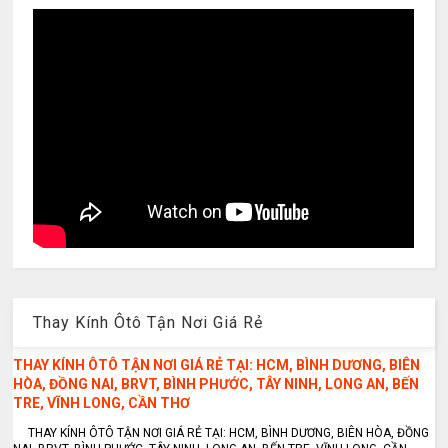
Thay Kính Ôtô Tận Nơi Giá Rẻ
THAY KÍNH ÔTÔ TẬN NƠI GIÁ RẺ TẠI: HCM, BÌNH DƯƠNG, BIÊN
HÒA, ĐỒNG NAI, BRVT, BÌNH PHƯỚC, TÂY NINH, LONG AN, BẾN
TRE, VĨNH LONG, CẦN THƠ
THAY KÍNH ÔTÔ TẬN NƠI GIÁ RẺ TẠI: HCM, BÌNH DƯƠNG, BIÊN HÒA, ĐỒNG