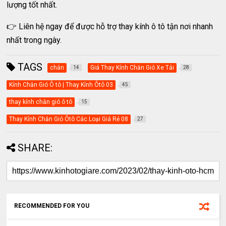
lượng tốt nhất.
👉 Liên hệ ngay để được hỗ trợ thay kính ô tô tận nơi nhanh
nhất trong ngày.
TAGS
chắn
Giá Thay Kính Chắn Gió Xe Tải
14
28
Kính Chắn Gió Ô tô | Thay Kính Ôtô 03
45
thay kính chắn gió ô tô
15
Thay Kính Chắn Gió Ôtô Các Loại Giá Rẻ 08
27
SHARE:
RECOMMENDED FOR YOU