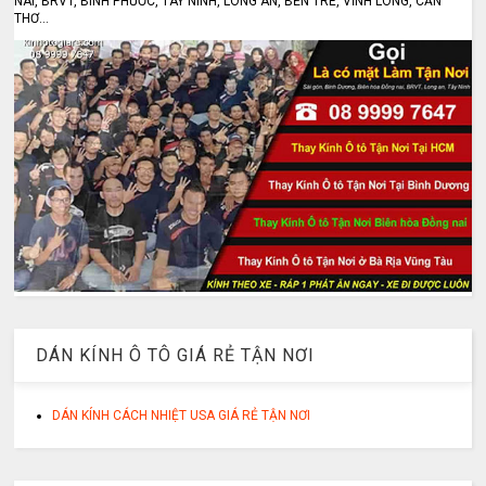
NAI, BRVT, BÌNH PHƯỚC, TÂY NINH, LONG AN, BẾN TRE, VĨNH LONG, CẦN
THƠ...
DÁN KÍNH Ô TÔ GIÁ RẺ TẬN NƠI
DÁN KÍNH CÁCH NHIỆT USA GIÁ RẺ TẬN NƠI