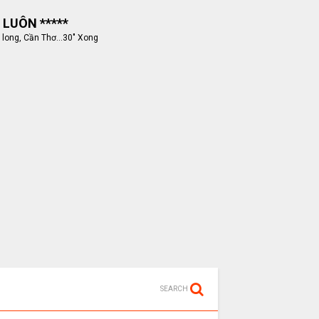
 LUÔN *****
 long, Cần Thơ...30" Xong
SEARCH