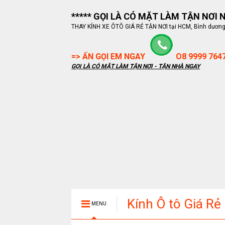
***** GỌI LÀ CÓ MẶT LÀM TẬN NƠI NG
THAY KÍNH XE ÔTÔ GIÁ RẺ TẬN NƠI tại HCM, Bình dương, B
=> ẤN GỌI EM NGAY
O8 9999 764
GỌI LÀ CÓ MẶT LÀM TẬN NƠI - TẬN NHÀ NGAY
Kính Ô tô Giá Rẻ
MENU