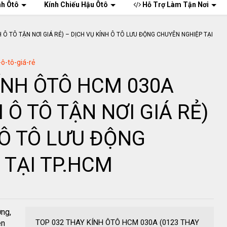
nh Ôtô
Kính Chiếu Hậu Ôtô
Hỗ Trợ Làm Tận Nơi
-ô-tô-giá-rẻ
ÍNH ÔTÔ HCM 030A
 Ô TÔ TẬN NƠI GIÁ RẺ)
 Ô TÔ LƯU ĐỘNG
 TẠI TP.HCM
ơng,
TOP 032 THAY KÍNH ÔTÔ HCM 030A (0123 THAY
ên