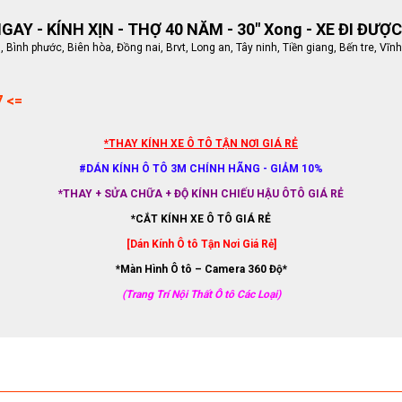
AY - KÍNH XỊN - THỢ 40 NĂM - 30" Xong - XE ĐI ĐƯỢC
ình phước, Biên hòa, Đồng nai, Brvt, Long an, Tây ninh, Tiền giang, Bến tre, Vĩnh
7 <=
*THAY KÍNH XE Ô TÔ TẬN NƠI GIÁ RẺ
#DÁN KÍNH Ô TÔ 3M CHÍNH HÃNG - GIẢM 10%
*THAY + SỬA CHỮA + ĐỘ KÍNH CHIẾU HẬU ÔTÔ GIÁ RẺ
*CẮT KÍNH XE Ô TÔ GIÁ RẺ
[Dán Kính Ô tô Tận Nơi Giá Rẻ]
*Màn Hình Ô tô – Camera 360 Độ*
(Trang Trí Nội Thất Ô tô Các Loại)