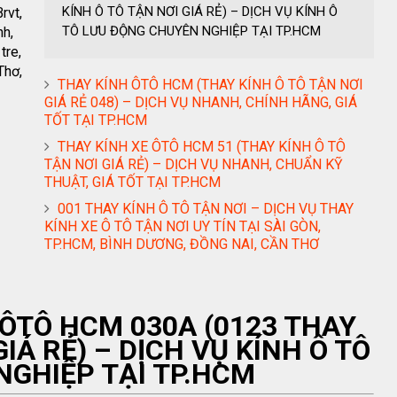
KÍNH Ô TÔ TẬN NƠI GIÁ RẺ) – DỊCH VỤ KÍNH Ô
rvt,
TÔ LƯU ĐỘNG CHUYÊN NGHIỆP TẠI TP.HCM
nh,
tre,
Thơ,
THAY KÍNH ÔTÔ HCM (THAY KÍNH Ô TÔ TẬN NƠI
GIÁ RẺ 048) – DỊCH VỤ NHANH, CHÍNH HÃNG, GIÁ
TỐT TẠI TP.HCM
THAY KÍNH XE ÔTÔ HCM 51 (THAY KÍNH Ô TÔ
TẬN NƠI GIÁ RẺ) – DỊCH VỤ NHANH, CHUẨN KỸ
THUẬT, GIÁ TỐT TẠI TP.HCM
001 THAY KÍNH Ô TÔ TẬN NƠI – DỊCH VỤ THAY
KÍNH XE Ô TÔ TẬN NƠI UY TÍN TẠI SÀI GÒN,
TP.HCM, BÌNH DƯƠNG, ĐỒNG NAI, CẦN THƠ
 ÔTÔ HCM 030A (0123 THAY
IÁ RẺ) – DỊCH VỤ KÍNH Ô TÔ
GHIỆP TẠI TP.HCM