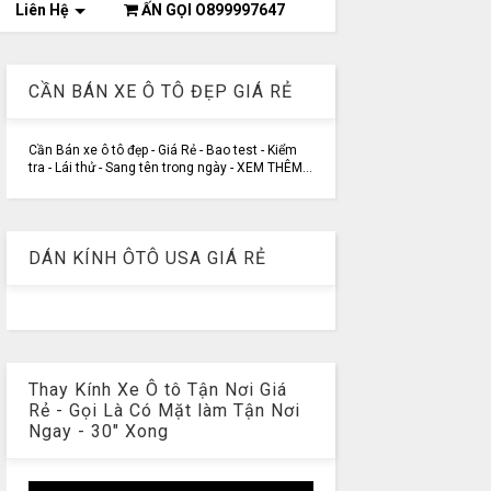
Liên Hệ
ẤN GỌI O899997647
CẦN BÁN XE Ô TÔ ĐẸP GIÁ RẺ
Cần Bán xe ô tô đẹp - Giá Rẻ - Bao test - Kiểm
tra - Lái thử - Sang tên trong ngày - XEM THÊM...
DÁN KÍNH ÔTÔ USA GIÁ RẺ
Thay Kính Xe Ô tô Tận Nơi Giá
Rẻ - Gọi Là Có Mặt làm Tận Nơi
Ngay - 30" Xong