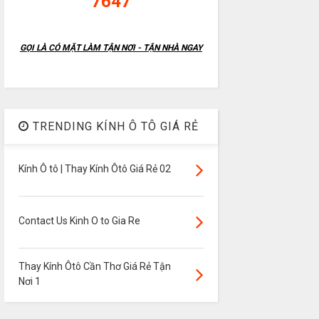
7647
GỌI LÀ CÓ MẶT LÀM TẬN NƠI - TẬN NHÀ NGAY
TRENDING KÍNH Ô TÔ GIÁ RẺ
Kính Ô tô | Thay Kính Ôtô Giá Rẻ 02
Contact Us Kinh O to Gia Re
Thay Kính Ôtô Cần Thơ Giá Rẻ Tận
Nơi 1