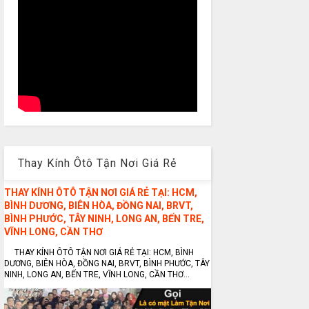
Thay Kính Ôtô Tận Nơi Giá Rẻ
THAY KÍNH ÔTÔ TẬN NƠI GIÁ RẺ TẠI: HCM,
BÌNH DƯƠNG, BIÊN HÒA, ĐỒNG NAI, BRVT,
BÌNH PHƯỚC, TÂY NINH, LONG AN, BẾN TRE,
VĨNH LONG, CẦN THƠ
THAY KÍNH ÔTÔ TẬN NƠI GIÁ RẺ TẠI: HCM, BÌNH
DƯƠNG, BIÊN HÒA, ĐỒNG NAI, BRVT, BÌNH PHƯỚC, TÂY
NINH, LONG AN, BẾN TRE, VĨNH LONG, CẦN THƠ...