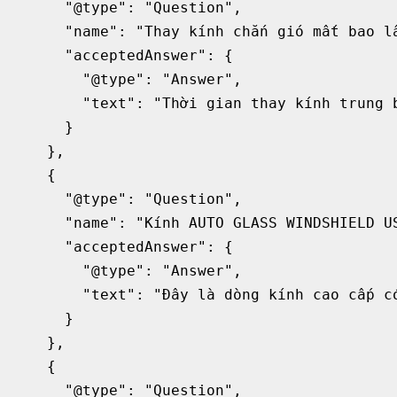
      "@type": "Question",

      "name": "Thay kính chắn gió mất bao lâ
      "acceptedAnswer": {

        "@type": "Answer",

        "text": "Thời gian thay kính trung 
      }

    },

    {

      "@type": "Question",

      "name": "Kính AUTO GLASS WINDSHIELD US
      "acceptedAnswer": {

        "@type": "Answer",

        "text": "Đây là dòng kính cao cấp c
      }

    },

    {

      "@type": "Question",
