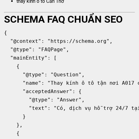
thay kính ô tô Cần Thơ
SCHEMA FAQ CHUẨN SEO
{

  "@context": "https://schema.org",

  "@type": "FAQPage",

  "mainEntity": [

    {

      "@type": "Question",

      "name": "Thay kính ô tô tận nơi A017 c
      "acceptedAnswer": {

        "@type": "Answer",

        "text": "Có, dịch vụ hỗ trợ 24/7 tại
      }

    },

    {
