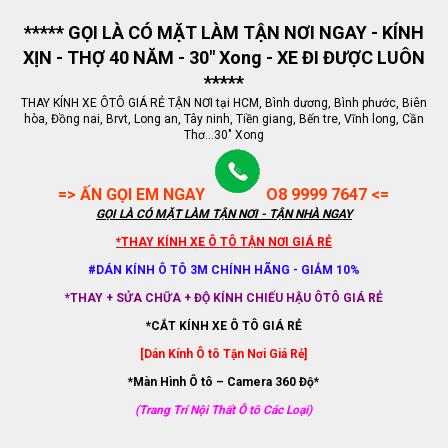
***** GỌI LÀ CÓ MẶT LÀM TẬN NƠI NGAY - KÍNH
XỊN - THỢ 40 NĂM - 30" Xong - XE ĐI ĐƯỢC LUÔN
*****
THAY KÍNH XE ÔTÔ GIÁ RẺ TẬN NƠI tại HCM, Bình dương, Bình phước, Biên
hòa, Đồng nai, Brvt, Long an, Tây ninh, Tiền giang, Bến tre, Vĩnh long, Cần
Thơ...30" Xong
=> ẤN GỌI EM NGAY
O8 9999 7647 <=
GỌI LÀ CÓ MẶT LÀM TẬN NƠI - TẬN NHÀ NGAY
*THAY KÍNH XE Ô TÔ TẬN NƠI GIÁ RẺ
#DÁN KÍNH Ô TÔ 3M CHÍNH HÃNG - GIẢM 10%
*THAY + SỬA CHỮA + ĐỘ KÍNH CHIẾU HẬU ÔTÔ GIÁ RẺ
*CẮT KÍNH XE Ô TÔ GIÁ RẺ
[Dán Kính Ô tô Tận Nơi Giá Rẻ]
*Màn Hình Ô tô – Camera 360 Độ*
(Trang Trí Nội Thất Ô tô Các Loại)