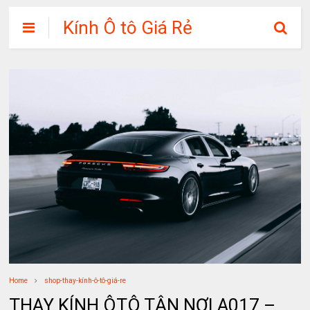
Kính Ô tô Giá Rẻ
Home
shop-thay-kính-ô-tô-giá-re
THAY KÍNH ÔTÔ TẬN NƠI A017 –