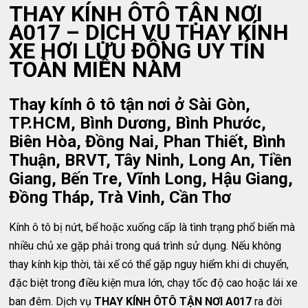
THAY KÍNH ÔTÔ TẬN NƠI
A017 – DỊCH VỤ THAY KÍNH
XE HƠI LƯU ĐỘNG UY TÍN
TOÀN MIỀN NAM
Thay kính ô tô tận nơi ở Sài Gòn,
TP.HCM, Bình Dương, Bình Phước,
Biên Hòa, Đồng Nai, Phan Thiết, Bình
Thuận, BRVT, Tây Ninh, Long An, Tiền
Giang, Bến Tre, Vĩnh Long, Hậu Giang,
Đồng Tháp, Trà Vinh, Cần Thơ
Kính ô tô bị nứt, bể hoặc xuống cấp là tình trạng phổ biến mà
nhiều chủ xe gặp phải trong quá trình sử dụng. Nếu không
thay kính kịp thời, tài xế có thể gặp nguy hiểm khi di chuyển,
đặc biệt trong điều kiện mưa lớn, chạy tốc độ cao hoặc lái xe
ban đêm. Dịch vụ
THAY KÍNH ÔTÔ TẬN NƠI A017
ra đời