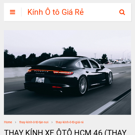
Kính Ô tô Giá Rẻ
Home
thay-kính-ô-tô-tận-nơi
thay-kính-ô-tô-giá-rẻ
THAY KÍNH XE ÔTÔ HCM 46 (THAY