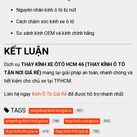
Nguyên nhân kính ô tô bị nứt
Cách chăm sóc kính xe ô tô
So sánh kính OEM và kính chính hãng
KẾT LUẬN
Dịch vụ
THAY KÍNH XE ÔTÔ HCM 46 (THAY KÍNH Ô TÔ
TẬN NƠI GIÁ RẺ)
mang lại giải pháp an toàn, nhanh chóng và
tiết kiệm cho chủ xe tại TP.HCM.
Liên hệ ngay
Kính Ô Tô Giá Rẻ
để được hỗ trợ nhanh nhất.
TAGS
shop-thay-kinh-oto-gia-re
591
shop-thay-kính-ô-tô-giá-re
thay-kinh-o-to-gia-re
768
540
thay-kinh-oto-gia-re
thay-kính-ô-tô-giá-rẻ
414
782