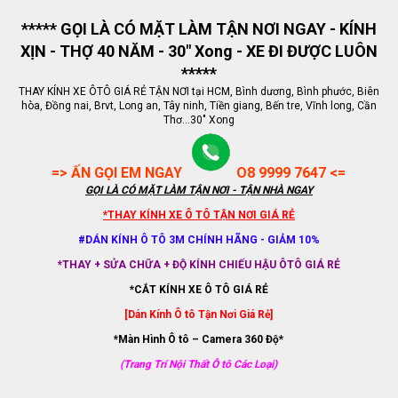
***** GỌI LÀ CÓ MẶT LÀM TẬN NƠI NGAY - KÍNH
XỊN - THỢ 40 NĂM - 30" Xong - XE ĐI ĐƯỢC LUÔN
*****
THAY KÍNH XE ÔTÔ GIÁ RẺ TẬN NƠI tại HCM, Bình dương, Bình phước, Biên
hòa, Đồng nai, Brvt, Long an, Tây ninh, Tiền giang, Bến tre, Vĩnh long, Cần
Thơ...30" Xong
=> ẤN GỌI EM NGAY
O8 9999 7647 <=
GỌI LÀ CÓ MẶT LÀM TẬN NƠI - TẬN NHÀ NGAY
*THAY KÍNH XE Ô TÔ TẬN NƠI GIÁ RẺ
#DÁN KÍNH Ô TÔ 3M CHÍNH HÃNG - GIẢM 10%
*THAY + SỬA CHỮA + ĐỘ KÍNH CHIẾU HẬU ÔTÔ GIÁ RẺ
*CẮT KÍNH XE Ô TÔ GIÁ RẺ
[Dán Kính Ô tô Tận Nơi Giá Rẻ]
*Màn Hình Ô tô – Camera 360 Độ*
(Trang Trí Nội Thất Ô tô Các Loại)