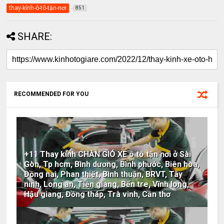
thay-kính-ô-tô-tận-nơi
851
SHARE:
RECOMMENDED FOR YOU
+11 Thay kính CHẮN GIÓ XE ô tô tận nơi ở Sài
Gòn, Tp hcm, Bình dương, Bình phước, Biên hòa,
Đồng nai, Phan thiết, Bình thuận, BRVT, Tây
ninh, Long an, Tiền giang, Bến tre, Vĩnh long,
Hậu giang, Đồng tháp, Trà vinh, Cần thơ