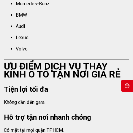
Mercedes-Benz
BMW
Audi
Lexus
Volvo
ƯU ĐIỂM DỊCH VỤ THAY
KÍNH Ô TÔ TẬN NƠI GIÁ RẺ
Tiện lợi tối đa
Không cần đến gara.
Hỗ trợ tận nơi nhanh chóng
Có mặt tại mọi quận TP.HCM.