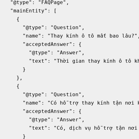
  "@type": "FAQPage",

  "mainEntity": [

    {

      "@type": "Question",

      "name": "Thay kính ô tô mất bao lâu?",
      "acceptedAnswer": {

        "@type": "Answer",

        "text": "Thời gian thay kính ô tô kh
      }

    },

    {

      "@type": "Question",

      "name": "Có hỗ trợ thay kính tận nơi k
      "acceptedAnswer": {

        "@type": "Answer",

        "text": "Có, dịch vụ hỗ trợ tận nơi 
      }
