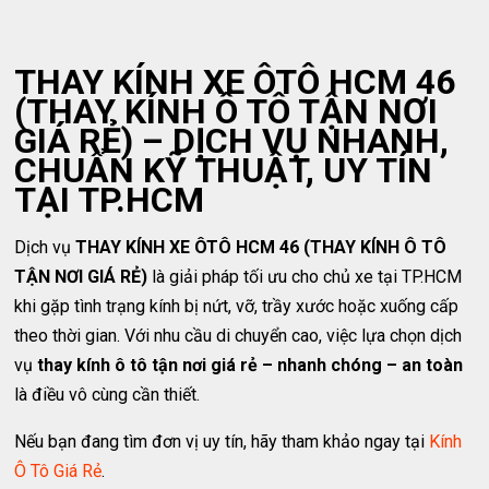
THAY KÍNH XE ÔTÔ HCM 46
(THAY KÍNH Ô TÔ TẬN NƠI
GIÁ RẺ) – DỊCH VỤ NHANH,
CHUẨN KỸ THUẬT, UY TÍN
TẠI TP.HCM
Dịch vụ
THAY KÍNH XE ÔTÔ HCM 46 (THAY KÍNH Ô TÔ
TẬN NƠI GIÁ RẺ)
là giải pháp tối ưu cho chủ xe tại TP.HCM
khi gặp tình trạng kính bị nứt, vỡ, trầy xước hoặc xuống cấp
theo thời gian. Với nhu cầu di chuyển cao, việc lựa chọn dịch
vụ
thay kính ô tô tận nơi giá rẻ – nhanh chóng – an toàn
là điều vô cùng cần thiết.
Nếu bạn đang tìm đơn vị uy tín, hãy tham khảo ngay tại
Kính
Ô Tô Giá Rẻ
.