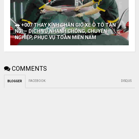
🚗 +007 THAY KÍNH CHẮN GIÓ XE Ô TÔ TẬN
NƠI – DỊCH VỤ NHANH CHÓNG, CHUYÊN
NGHIỆP, PHỤC VỤ TOÀN MIỀN NAM
COMMENTS
FACEBOOK
:
DISQUS
BLOGGER