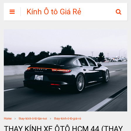
Kính Ô tô Giá Rẻ
Home
thay-kính-ô-tô-tận-nơi
thay-kính-ô-tô-giá-rẻ
THAY KÍNH XE ÔTÔ HCM 44 (THAY