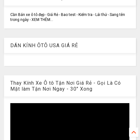
Cần Bán xe ô tô đẹp - Giá Rẻ - Bao test - Kiểm tra - Lái thử - Sang tên
trong ngày - XEM THÊM...
DÁN KÍNH ÔTÔ USA GIÁ RẺ
Thay Kính Xe Ô tô Tận Nơi Giá Rẻ - Gọi Là Có
Mặt làm Tận Nơi Ngay - 30" Xong