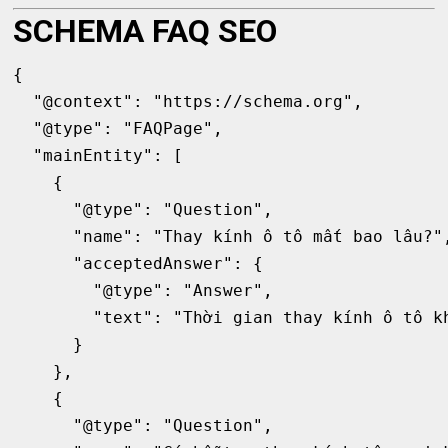
SCHEMA FAQ SEO
{

  "@context": "https://schema.org",

  "@type": "FAQPage",

  "mainEntity": [

    {

      "@type": "Question",

      "name": "Thay kính ô tô mất bao lâu?",
      "acceptedAnswer": {

        "@type": "Answer",

        "text": "Thời gian thay kính ô tô kh
      }

    },

    {

      "@type": "Question",
