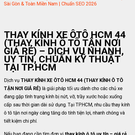
Sài Gòn & Toàn Miền Nam | Chuẩn SEO 2026
THAY KÍNH XE ÔTÔ HCM 44
(THAY KÍNH Ô TÔ TẬN NƠI
GIÁ RẺ) – DỊCH VỤ NHANH,
UY TÍN, CHUẨN KỸ THUẬT
TẠI TP.HCM
Dịch vụ
THAY KÍNH XE ÔTÔ HCM 44 (THAY KÍNH Ô TÔ
TẬN NƠI GIÁ RẺ)
là giải pháp tối ưu dành cho các chủ xe
đang gặp tình trạng kính bị nứt, vỡ, trầy xước hoặc xuống
cấp sau thời gian dài sử dụng. Tại TP.HCM, nhu cầu thay kính
ô tô tận nơi ngày càng tăng do tính tiện lợi, nhanh chóng và
tiết kiệm chi phí.
Nếu bạn đang cần tìm đơn vị
thay kính ô tô uy tín – giá rẻ