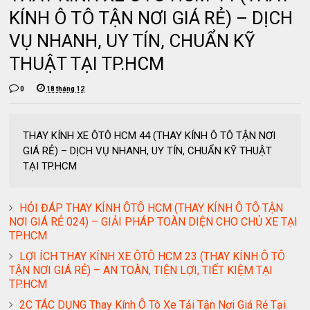
KÍNH Ô TÔ TẬN NƠI GIÁ RẺ) – DỊCH
VỤ NHANH, UY TÍN, CHUẨN KỸ
THUẬT TẠI TP.HCM
0
18 tháng 12
THAY KÍNH XE ÔTÔ HCM 44 (THAY KÍNH Ô TÔ TẬN NƠI
GIÁ RẺ) – DỊCH VỤ NHANH, UY TÍN, CHUẨN KỸ THUẬT
TẠI TP.HCM
HỎI ĐÁP THAY KÍNH ÔTÔ HCM (THAY KÍNH Ô TÔ TẬN
NƠI GIÁ RẺ 024) – GIẢI PHÁP TOÀN DIỆN CHO CHỦ XE TẠI
TP.HCM
LỢI ÍCH THAY KÍNH XE ÔTÔ HCM 23 (THAY KÍNH Ô TÔ
TẬN NƠI GIÁ RẺ) – AN TOÀN, TIỆN LỢI, TIẾT KIỆM TẠI
TP.HCM
2C TÁC DỤNG Thay Kính Ô Tô Xe Tải Tận Nơi Giá Rẻ Tại