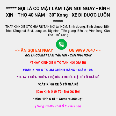
***** GỌI LÀ CÓ MẶT LÀM TẬN NƠI NGAY - KÍNH
XỊN - THỢ 40 NĂM - 30" Xong - XE ĐI ĐƯỢC LUÔN
*****
THAY KÍNH XE ÔTÔ GIÁ RẺ TẬN NƠI tại HCM, Bình dương, Bình phước, Biên
hòa, Đồng nai, Brvt, Long an, Tây ninh, Tiền giang, Bến tre, Vĩnh long, Cần
Thơ...30" Xong
=> ẤN GỌI EM NGAY
O8 9999 7647 <=
GỌI LÀ CÓ MẶT LÀM TẬN NƠI - TẬN NHÀ NGAY
*THAY KÍNH XE Ô TÔ TẬN NƠI GIÁ RẺ
#DÁN KÍNH Ô TÔ 3M CHÍNH HÃNG - GIẢM 10%
*THAY + SỬA CHỮA + ĐỘ KÍNH CHIẾU HẬU ÔTÔ GIÁ RẺ
*CẮT KÍNH XE Ô TÔ GIÁ RẺ
[Dán Kính Ô tô Tận Nơi Giá Rẻ]
*Màn Hình Ô tô – Camera 360 Độ*
(Trang Trí Nội Thất Ô tô Các Loại)