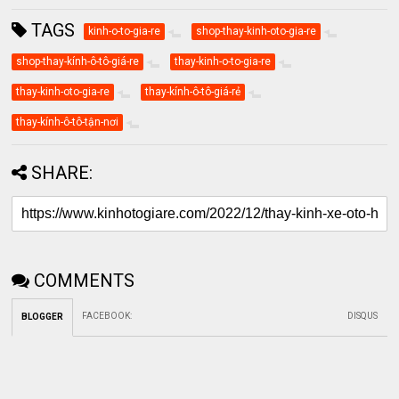
TAGS
kinh-o-to-gia-re
shop-thay-kinh-oto-gia-re
shop-thay-kính-ô-tô-giá-re
thay-kinh-o-to-gia-re
thay-kinh-oto-gia-re
thay-kính-ô-tô-giá-rẻ
thay-kính-ô-tô-tận-nơi
SHARE:
COMMENTS
FACEBOOK
:
DISQUS
BLOGGER