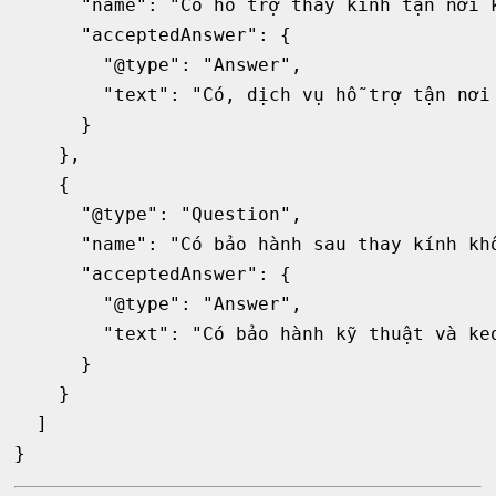
      "name": "Có hỗ trợ thay kính tận nơi k
      "acceptedAnswer": {

        "@type": "Answer",

        "text": "Có, dịch vụ hỗ trợ tận nơi 
      }

    },

    {

      "@type": "Question",

      "name": "Có bảo hành sau thay kính khô
      "acceptedAnswer": {

        "@type": "Answer",

        "text": "Có bảo hành kỹ thuật và keo
      }

    }

  ]
