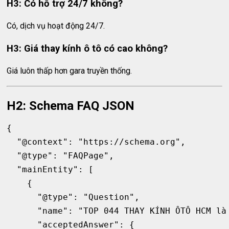
H3: Có hỗ trợ 24/7 không?
Có, dịch vụ hoạt động 24/7.
H3: Giá thay kính ô tô có cao không?
Giá luôn thấp hơn gara truyền thống.
H2: Schema FAQ JSON
{

  "@context": "https://schema.org",

  "@type": "FAQPage",

  "mainEntity": [

    {

      "@type": "Question",

      "name": "TOP 044 THAY KÍNH ÔTÔ HCM là 
      "acceptedAnswer": {
