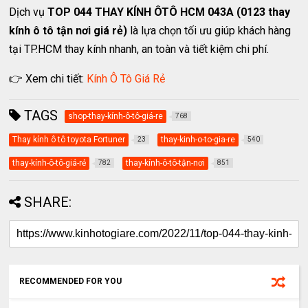
Dịch vụ
TOP 044 THAY KÍNH ÔTÔ HCM 043A (0123 thay
kính ô tô tận nơi giá rẻ)
là lựa chọn tối ưu giúp khách hàng
tại TP.HCM thay kính nhanh, an toàn và tiết kiệm chi phí.
👉 Xem chi tiết:
Kính Ô Tô Giá Rẻ
TAGS
shop-thay-kính-ô-tô-giá-re
768
Thay kính ô tô toyota Fortuner
thay-kinh-o-to-gia-re
23
540
thay-kính-ô-tô-giá-rẻ
thay-kính-ô-tô-tận-nơi
782
851
SHARE:
RECOMMENDED FOR YOU