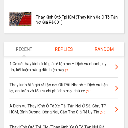
Thay Kính Ôtô TpHCM (Thay Kính Xe Ô Tô Tận
Nơi Giá Rẻ 001)
RECENT
REPLIES
RANDOM
1 Cơ sở thay kính ô tô giá rẻ tận nơi – Dịch vụ nhanh, uy
tín, tiết kiệm hàng đầu hiện nay
0
Thay kính ôtô giá rẻ tận nơi OK Rất Nhanh – Dịch vụ tiện
lợi, an toàn và tối ưu chi phí cho mọi chủ xe
0
A Dịch Vụ Thay Kính Ô Tô Xe Tải Tận Nơi Ở Sài Gòn, TP
HCM, Bình Dương, Đồng Nai, Cần Thơ Giá Rẻ Uy Tín
0
Thay Kính Ôtô TpHCM (Thay Kính Xe Ô Tô Tận Nơi Giá