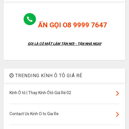
ẤN GỌI O8 9999 7647
GỌI LÀ CÓ MẶT LÀM TẬN NƠI - TẬN NHÀ NGAY
TRENDING KÍNH Ô TÔ GIÁ RẺ
Kính Ô tô | Thay Kính Ôtô Giá Rẻ 02
Contact Us Kinh O to Gia Re