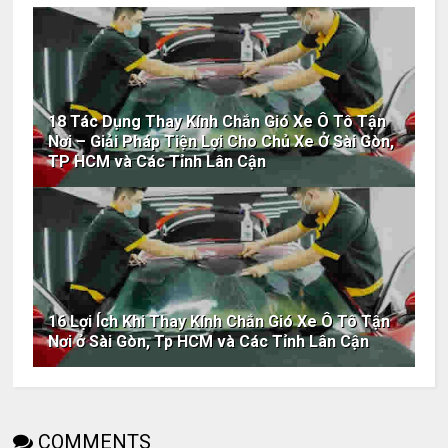
18 Tác Dụng Thay Kính Chắn Gió Xe Ô Tô Tận
Nơi – Giải Pháp Tiện Lợi Cho Chủ Xe Ở Sài Gòn,
TP HCM và Các Tỉnh Lân Cận
16 Lợi Ích Khi Thay Kính Chắn Gió Xe Ô Tô Tận
Nơi ở Sài Gòn, Tp HCM và Các Tỉnh Lân Cận
COMMENTS