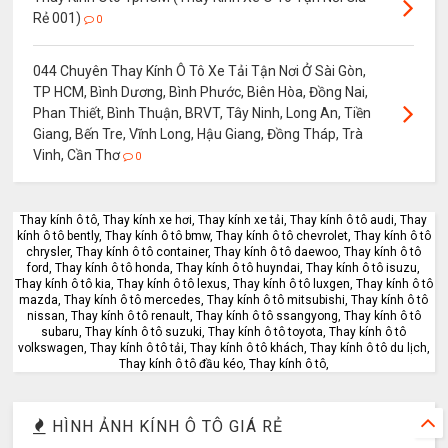
Rẻ 001)
0
044 Chuyên Thay Kính Ô Tô Xe Tải Tận Nơi Ở Sài Gòn,
TP HCM, Bình Dương, Bình Phước, Biên Hòa, Đồng Nai,
Phan Thiết, Bình Thuận, BRVT, Tây Ninh, Long An, Tiền
Giang, Bến Tre, Vĩnh Long, Hậu Giang, Đồng Tháp, Trà
Vinh, Cần Thơ
0
Thay kính ô tô, Thay kính xe hơi, Thay kính xe tải, Thay kính ô tô audi, Thay
kính ô tô bently, Thay kính ô tô bmw, Thay kính ô tô chevrolet, Thay kính ô tô
chrysler, Thay kính ô tô container, Thay kính ô tô daewoo, Thay kính ô tô
ford, Thay kính ô tô honda, Thay kính ô tô huyndai, Thay kính ô tô isuzu,
Thay kính ô tô kia, Thay kính ô tô lexus, Thay kính ô tô luxgen, Thay kính ô tô
mazda, Thay kính ô tô mercedes, Thay kính ô tô mitsubishi, Thay kính ô tô
nissan, Thay kính ô tô renault, Thay kính ô tô ssangyong, Thay kính ô tô
subaru, Thay kính ô tô suzuki, Thay kính ô tô toyota, Thay kính ô tô
volkswagen, Thay kính ô tô tải, Thay kính ô tô khách, Thay kính ô tô du lịch,
Thay kính ô tô đầu kéo, Thay kính ô tô,
HÌNH ẢNH KÍNH Ô TÔ GIÁ RẺ