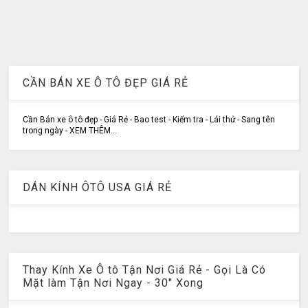
CẦN BÁN XE Ô TÔ ĐẸP GIÁ RẺ
Cần Bán xe ô tô đẹp - Giá Rẻ - Bao test - Kiểm tra - Lái thử - Sang tên
trong ngày - XEM THÊM...
DÁN KÍNH ÔTÔ USA GIÁ RẺ
Thay Kính Xe Ô tô Tận Nơi Giá Rẻ - Gọi Là Có
Mặt làm Tận Nơi Ngay - 30" Xong