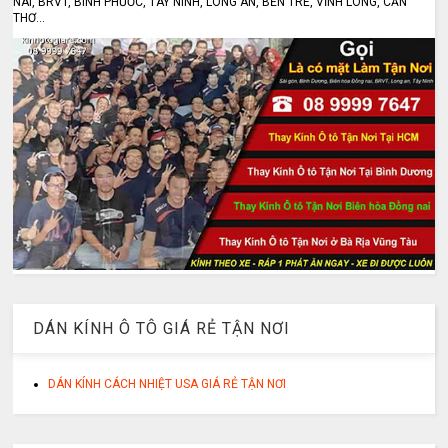
NAI, BRVT, BÌNH PHƯỚC, TÂY NINH, LONG AN, BẾN TRE, VĨNH LONG, CẦN
THƠ...
DÁN KÍNH Ô TÔ GIÁ RẺ TẬN NƠI
DÁN KÍNH CÁCH NHIỆT USA GIÁ RẺ TẬN NƠI