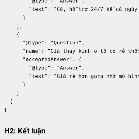
        "@type": "Answer",

        "text": "Có, hỗ trợ 24/7 kể cả ngày 
      }

    },

    {

      "@type": "Question",

      "name": "Giá thay kính ô tô có rẻ khôn
      "acceptedAnswer": {

        "@type": "Answer",

        "text": "Giá rẻ hơn gara nhờ mô hình
      }

    }

  ]

H2: Kết luận