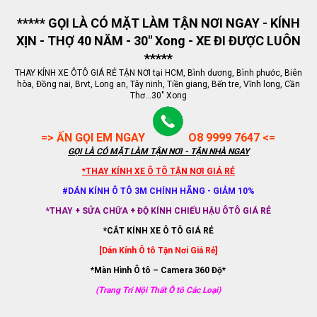
***** GỌI LÀ CÓ MẶT LÀM TẬN NƠI NGAY - KÍNH
XỊN - THỢ 40 NĂM - 30" Xong - XE ĐI ĐƯỢC LUÔN
*****
THAY KÍNH XE ÔTÔ GIÁ RẺ TẬN NƠI tại HCM, Bình dương, Bình phước, Biên
hòa, Đồng nai, Brvt, Long an, Tây ninh, Tiền giang, Bến tre, Vĩnh long, Cần
Thơ...30" Xong
=> ẤN GỌI EM NGAY
O8 9999 7647 <=
GỌI LÀ CÓ MẶT LÀM TẬN NƠI - TẬN NHÀ NGAY
*THAY KÍNH XE Ô TÔ TẬN NƠI GIÁ RẺ
#DÁN KÍNH Ô TÔ 3M CHÍNH HÃNG - GIẢM 10%
*THAY + SỬA CHỮA + ĐỘ KÍNH CHIẾU HẬU ÔTÔ GIÁ RẺ
*CẮT KÍNH XE Ô TÔ GIÁ RẺ
[Dán Kính Ô tô Tận Nơi Giá Rẻ]
*Màn Hình Ô tô – Camera 360 Độ*
(Trang Trí Nội Thất Ô tô Các Loại)