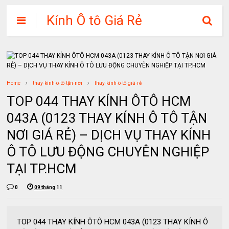
Kính Ô tô Giá Rẻ
Home
thay-kính-ô-tô-tận-nơi
thay-kính-ô-tô-giá-rẻ
TOP 044 THAY KÍNH ÔTÔ HCM
043A (0123 THAY KÍNH Ô TÔ TẬN
NƠI GIÁ RẺ) – DỊCH VỤ THAY KÍNH
Ô TÔ LƯU ĐỘNG CHUYÊN NGHIỆP
TẠI TP.HCM
0
09 tháng 11
TOP 044 THAY KÍNH ÔTÔ HCM 043A (0123 THAY KÍNH Ô