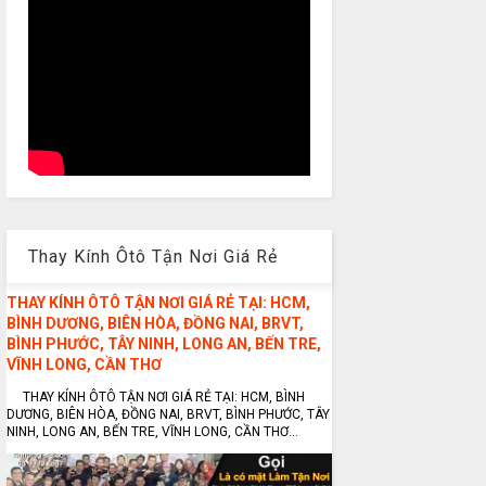
Thay Kính Ôtô Tận Nơi Giá Rẻ
THAY KÍNH ÔTÔ TẬN NƠI GIÁ RẺ TẠI: HCM,
BÌNH DƯƠNG, BIÊN HÒA, ĐỒNG NAI, BRVT,
BÌNH PHƯỚC, TÂY NINH, LONG AN, BẾN TRE,
VĨNH LONG, CẦN THƠ
THAY KÍNH ÔTÔ TẬN NƠI GIÁ RẺ TẠI: HCM, BÌNH
DƯƠNG, BIÊN HÒA, ĐỒNG NAI, BRVT, BÌNH PHƯỚC, TÂY
NINH, LONG AN, BẾN TRE, VĨNH LONG, CẦN THƠ...