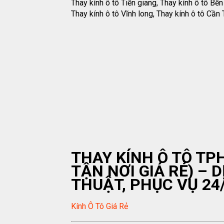
Thay kính ô tô Tiền giang, Thay kính ô tô Bến 
Thay kính ô tô Vĩnh long, Thay kính ô tô Cần 
THAY KÍNH Ô TÔ TP
TẬN NƠI GIÁ RẺ) –
THUẬT, PHỤC VỤ 24
Kính Ô Tô Giá Rẻ