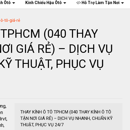
nh Ôtô
Kính Chiếu Hậu Ôtô
Hỗ Trợ Làm Tận Nơi
-ô-tô-giá-rẻ
 TPHCM (040 THAY
ƠI GIÁ RẺ) – DỊCH VỤ
KỸ THUẬT, PHỤC VỤ
ơng,
THAY KÍNH Ô TÔ TPHCM (040 THAY KÍNH Ô TÔ
ên
TẬN NƠI GIÁ RẺ) – DỊCH VỤ NHANH, CHUẨN KỸ
rvt,
THUẬT, PHỤC VỤ 24/7
nh,