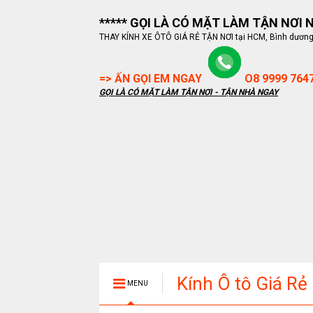
***** GỌI LÀ CÓ MẶT LÀM TẬN NƠI NG
THAY KÍNH XE ÔTÔ GIÁ RẺ TẬN NƠI tại HCM, Bình dương, B
=> ẤN GỌI EM NGAY
O8 9999 764
GỌI LÀ CÓ MẶT LÀM TẬN NƠI - TẬN NHÀ NGAY
Kính Ô tô Giá Rẻ
MENU