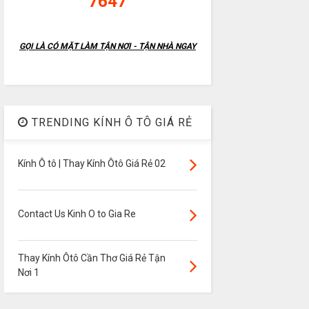
7647
GỌI LÀ CÓ MẶT LÀM TẬN NƠI - TẬN NHÀ NGAY
TRENDING KÍNH Ô TÔ GIÁ RẺ
Kính Ô tô | Thay Kính Ôtô Giá Rẻ 02
Contact Us Kinh O to Gia Re
Thay Kính Ôtô Cần Thơ Giá Rẻ Tận
Nơi 1