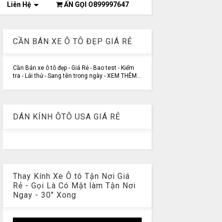
Liên Hệ
ẤN GỌI O899997647
CẦN BÁN XE Ô TÔ ĐẸP GIÁ RẺ
Cần Bán xe ô tô đẹp - Giá Rẻ - Bao test - Kiểm
tra - Lái thử - Sang tên trong ngày - XEM THÊM...
DÁN KÍNH ÔTÔ USA GIÁ RẺ
Thay Kính Xe Ô tô Tận Nơi Giá
Rẻ - Gọi Là Có Mặt làm Tận Nơi
Ngay - 30" Xong