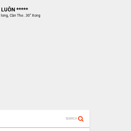
 LUÔN *****
 long, Cần Thơ...30" Xong
SEARCH