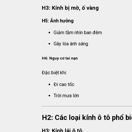
H3: Kính bị mờ, ố vàng
H5: Ảnh hưởng
Giảm tầm nhìn ban đêm
Gây lóa ánh sáng
H6: Nguy cơ tai nạn
Đặc biệt khi:
Đi cao tốc
Trời mưa lớn
H2: Các loại kính ô tô phổ b
H3: Kính lái ô tô