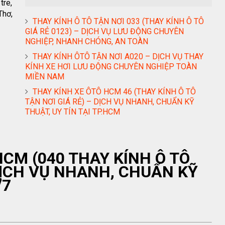
tre,
Thơ,
THAY KÍNH Ô TÔ TẬN NƠI 033 (THAY KÍNH Ô TÔ
GIÁ RẺ 0123) – DỊCH VỤ LƯU ĐỘNG CHUYÊN
NGHIỆP, NHANH CHÓNG, AN TOÀN
THAY KÍNH ÔTÔ TẬN NƠI A020 – DỊCH VỤ THAY
KÍNH XE HƠI LƯU ĐỘNG CHUYÊN NGHIỆP TOÀN
MIỀN NAM
THAY KÍNH XE ÔTÔ HCM 46 (THAY KÍNH Ô TÔ
TẬN NƠI GIÁ RẺ) – DỊCH VỤ NHANH, CHUẨN KỸ
THUẬT, UY TÍN TẠI TP.HCM
HCM (040 THAY KÍNH Ô TÔ
 DỊCH VỤ NHANH, CHUẨN KỸ
/7