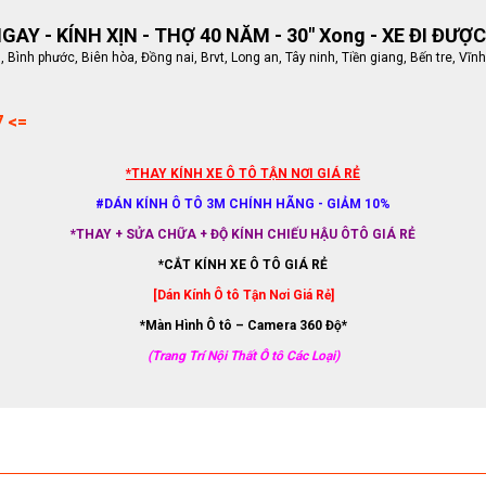
AY - KÍNH XỊN - THỢ 40 NĂM - 30" Xong - XE ĐI ĐƯỢC
ình phước, Biên hòa, Đồng nai, Brvt, Long an, Tây ninh, Tiền giang, Bến tre, Vĩnh
7 <=
*THAY KÍNH XE Ô TÔ TẬN NƠI GIÁ RẺ
#DÁN KÍNH Ô TÔ 3M CHÍNH HÃNG - GIẢM 10%
*THAY + SỬA CHỮA + ĐỘ KÍNH CHIẾU HẬU ÔTÔ GIÁ RẺ
*CẮT KÍNH XE Ô TÔ GIÁ RẺ
[Dán Kính Ô tô Tận Nơi Giá Rẻ]
*Màn Hình Ô tô – Camera 360 Độ*
(Trang Trí Nội Thất Ô tô Các Loại)