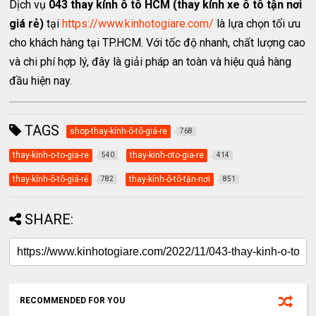
Dịch vụ
043 thay kính ô tô HCM (thay kính xe ô tô tận nơi
giá rẻ)
tại
https://www.kinhotogiare.com/
là lựa chọn tối ưu
cho khách hàng tại TP.HCM. Với tốc độ nhanh, chất lượng cao
và chi phí hợp lý, đây là giải pháp an toàn và hiệu quả hàng
đầu hiện nay.
TAGS
shop-thay-kính-ô-tô-giá-re
768
thay-kinh-o-to-gia-re
thay-kinh-oto-gia-re
540
414
thay-kính-ô-tô-giá-rẻ
thay-kính-ô-tô-tận-nơi
782
851
SHARE:
RECOMMENDED FOR YOU