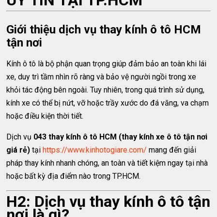
UY TÍN TẠI TP.HCM
Giới thiệu dịch vụ thay kính ô tô HCM
tận nơi
Kính ô tô là bộ phận quan trọng giúp đảm bảo an toàn khi lái
xe, duy trì tầm nhìn rõ ràng và bảo vệ người ngồi trong xe
khỏi tác động bên ngoài. Tuy nhiên, trong quá trình sử dụng,
kính xe có thể bị nứt, vỡ hoặc trầy xước do đá văng, va chạm
hoặc điều kiện thời tiết.
Dịch vụ
043 thay kính ô tô HCM (thay kính xe ô tô tận nơi
giá rẻ)
tại
https://www.kinhotogiare.com/
mang đến giải
pháp thay kính nhanh chóng, an toàn và tiết kiệm ngay tại nhà
hoặc bất kỳ địa điểm nào trong TP.HCM.
H2: Dịch vụ thay kính ô tô tận
nơi là gì?