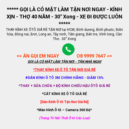
***** GỌI LÀ CÓ MẶT LÀM TẬN NƠI NGAY - KÍNH
XỊN - THỢ 40 NĂM - 30" Xong - XE ĐI ĐƯỢC LUÔN
*****
THAY KÍNH XE ÔTÔ GIÁ RẺ TẬN NƠI tại HCM, Bình dương, Bình phước, Biên
hòa, Đồng nai, Brvt, Long an, Tây ninh, Tiền giang, Bến tre, Vĩnh long, Cần
Thơ...30" Xong
=> ẤN GỌI EM NGAY
O8 9999 7647 <=
GỌI LÀ CÓ MẶT LÀM TẬN NƠI - TẬN NHÀ NGAY
*THAY KÍNH XE Ô TÔ TẬN NƠI GIÁ RẺ
#DÁN KÍNH Ô TÔ 3M CHÍNH HÃNG - GIẢM 10%
*THAY + SỬA CHỮA + ĐỘ KÍNH CHIẾU HẬU ÔTÔ GIÁ RẺ
*CẮT KÍNH XE Ô TÔ GIÁ RẺ
[Dán Kính Ô tô Tận Nơi Giá Rẻ]
*Màn Hình Ô tô – Camera 360 Độ*
(Trang Trí Nội Thất Ô tô Các Loại)