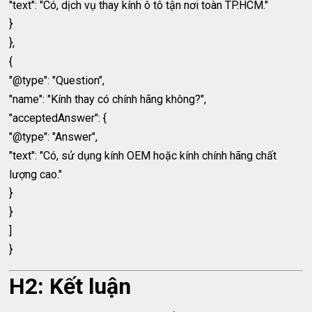
"text": "Có, dịch vụ thay kính ô tô tận nơi toàn TP.HCM."
}
},
{
"@type": "Question",
"name": "Kính thay có chính hãng không?",
"acceptedAnswer": {
"@type": "Answer",
"text": "Có, sử dụng kính OEM hoặc kính chính hãng chất
lượng cao."
}
}
]
}
H2: Kết luận