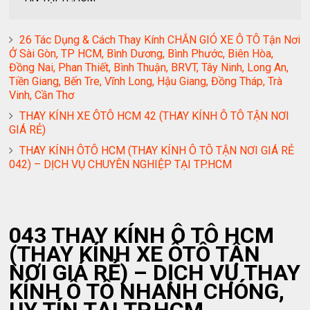
26 Tác Dụng & Cách Thay Kính CHẮN GIÓ XE Ô TÔ Tận Nơi
Ở Sài Gòn, TP HCM, Bình Dương, Bình Phước, Biên Hòa,
Đồng Nai, Phan Thiết, Bình Thuận, BRVT, Tây Ninh, Long An,
Tiền Giang, Bến Tre, Vĩnh Long, Hậu Giang, Đồng Tháp, Trà
Vinh, Cần Thơ
THAY KÍNH XE ÔTÔ HCM 42 (THAY KÍNH Ô TÔ TẬN NƠI
GIÁ RẺ)
THAY KÍNH ÔTÔ HCM (THAY KÍNH Ô TÔ TẬN NƠI GIÁ RẺ
042) – DỊCH VỤ CHUYÊN NGHIỆP TẠI TP.HCM
043 THAY KÍNH Ô TÔ HCM
(THAY KÍNH XE ÔTÔ TẬN
NƠI GIÁ RẺ) – DỊCH VỤ THAY
KÍNH Ô TÔ NHANH CHÓNG,