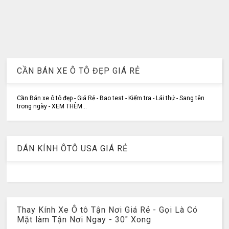
CẦN BÁN XE Ô TÔ ĐẸP GIÁ RẺ
Cần Bán xe ô tô đẹp - Giá Rẻ - Bao test - Kiểm tra - Lái thử - Sang tên
trong ngày - XEM THÊM...
DÁN KÍNH ÔTÔ USA GIÁ RẺ
Thay Kính Xe Ô tô Tận Nơi Giá Rẻ - Gọi Là Có
Mặt làm Tận Nơi Ngay - 30" Xong