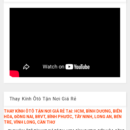
Thay Kính Ôtô Tận Nơi Giá Rẻ
THAY KÍNH ÔTÔ TẬN NƠI GIÁ RẺ TẠI: HCM, BÌNH DƯƠNG, BIÊN
HÒA, ĐỒNG NAI, BRVT, BÌNH PHƯỚC, TÂY NINH, LONG AN, BẾN
TRE, VĨNH LONG, CẦN THƠ