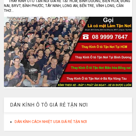
THAY KÍNH ÔTÔ TẬN NƠI GIÁ RẺ TẠI: HCM, BÌNH DƯƠNG, BIÊN HÒA, ĐỒNG
NAI, BRVT, BÌNH PHƯỚC, TÂY NINH, LONG AN, BẾN TRE, VĨNH LONG, CẦN
THƠ...
DÁN KÍNH Ô TÔ GIÁ RẺ TẬN NƠI
DÁN KÍNH CÁCH NHIỆT USA GIÁ RẺ TẬN NƠI