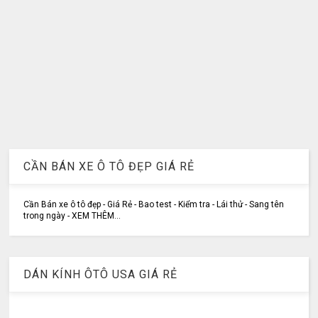
CẦN BÁN XE Ô TÔ ĐẸP GIÁ RẺ
Cần Bán xe ô tô đẹp - Giá Rẻ - Bao test - Kiểm tra - Lái thử - Sang tên
trong ngày - XEM THÊM...
DÁN KÍNH ÔTÔ USA GIÁ RẺ