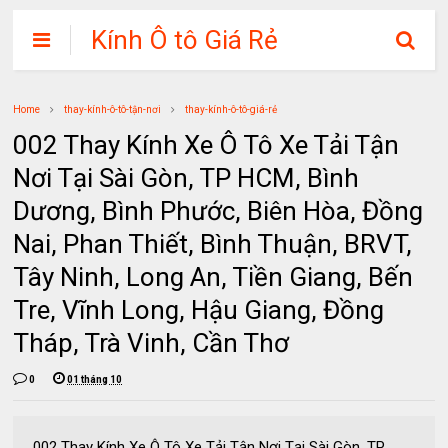
Kính Ô tô Giá Rẻ
Home
thay-kính-ô-tô-tận-nơi
thay-kính-ô-tô-giá-rẻ
002 Thay Kính Xe Ô Tô Xe Tải Tận
Nơi Tại Sài Gòn, TP HCM, Bình
Dương, Bình Phước, Biên Hòa, Đồng
Nai, Phan Thiết, Bình Thuận, BRVT,
Tây Ninh, Long An, Tiền Giang, Bến
Tre, Vĩnh Long, Hậu Giang, Đồng
Tháp, Trà Vinh, Cần Thơ
0
01 tháng 10
002 Thay Kính Xe Ô Tô Xe Tải Tận Nơi Tại Sài Gòn, TP