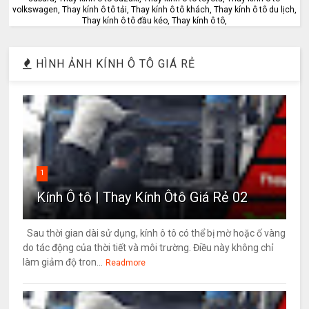
volkswagen, Thay kính ô tô tải, Thay kính ô tô khách, Thay kính ô tô du lịch,
Thay kính ô tô đầu kéo, Thay kính ô tô,
HÌNH ẢNH KÍNH Ô TÔ GIÁ RẺ
1
Kính Ô tô | Thay Kính Ôtô Giá Rẻ 02
Sau thời gian dài sử dụng, kính ô tô có thể bị mờ hoặc ố vàng
do tác động của thời tiết và môi trường. Điều này không chỉ
làm giảm độ tron...
Readmore