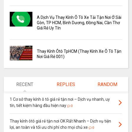
A Dịch Vụ Thay Kính Ô Tô Xe Tải Tận Nơi Ở Sài
Gòn, TP HCM, Bình Dương, Đồng Nai, Cần Thơ
Giá Rẻ Uy Tín
Thay Kính Ôtô TpHCM (Thay Kính Xe Ô Tô Tận
Nơi Giá Rẻ 001)
RECENT
REPLIES
RANDOM
1 Cơ sở thay kính ô tô giá rẻ tận nơi – Dịch vụ nhanh, uy
tín, tiết kiệm hàng đầu hiện nay
0
Thay kính ôtô giá rẻ tận nơi OK Rất Nhanh – Dịch vụ tiện
lợi, an toàn và tối ưu chi phí cho mọi chủ xe
0