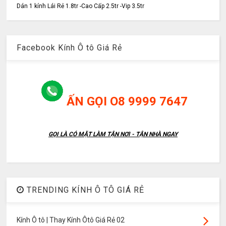
Dán 1 kính Lái Rẻ 1.8tr -Cao Cấp 2.5tr -Vip 3.5tr
Facebook Kính Ô tô Giá Rẻ
ẤN GỌI O8 9999 7647
GỌI LÀ CÓ MẶT LÀM TẬN NƠI - TẬN NHÀ NGAY
TRENDING KÍNH Ô TÔ GIÁ RẺ
Kính Ô tô | Thay Kính Ôtô Giá Rẻ 02