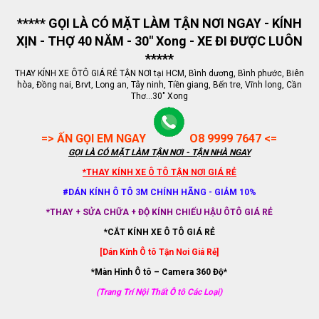
***** GỌI LÀ CÓ MẶT LÀM TẬN NƠI NGAY - KÍNH
XỊN - THỢ 40 NĂM - 30" Xong - XE ĐI ĐƯỢC LUÔN
*****
THAY KÍNH XE ÔTÔ GIÁ RẺ TẬN NƠI tại HCM, Bình dương, Bình phước, Biên
hòa, Đồng nai, Brvt, Long an, Tây ninh, Tiền giang, Bến tre, Vĩnh long, Cần
Thơ...30" Xong
=> ẤN GỌI EM NGAY
O8 9999 7647 <=
GỌI LÀ CÓ MẶT LÀM TẬN NƠI - TẬN NHÀ NGAY
*THAY KÍNH XE Ô TÔ TẬN NƠI GIÁ RẺ
#DÁN KÍNH Ô TÔ 3M CHÍNH HÃNG - GIẢM 10%
*THAY + SỬA CHỮA + ĐỘ KÍNH CHIẾU HẬU ÔTÔ GIÁ RẺ
*CẮT KÍNH XE Ô TÔ GIÁ RẺ
[Dán Kính Ô tô Tận Nơi Giá Rẻ]
*Màn Hình Ô tô – Camera 360 Độ*
(Trang Trí Nội Thất Ô tô Các Loại)