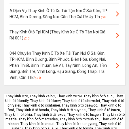
A Dịch Vụ Thay Kính Ô Tô Xe Tải Tận Nơi Ở Sài Gòn, TP
HCM, Bình Dương, Đồng Nai, Cần Thơ Giá Rẻ Uy Tín
0
Thay Kính Ôtô TpHCM (Thay Kính Xe Ô Tô Tận Nơi Giá
Rẻ 001)
0
044 Chuyên Thay Kính Ô Tô Xe Tải Tận Nơi Ở Sài Gòn,
TP HCM, Bình Dương, Bình Phước, Biên Hòa, Đồng Nai,
Phan Thiết, Bình Thuận, BRVT, Tây Ninh, Long An, Tiền
Giang, Bến Tre, Vĩnh Long, Hậu Giang, Đồng Tháp, Trà
Vinh, Cần Thơ
0
Thay kính ô tô, Thay kính xe hơi, Thay kính xe tải, Thay kính ô tô audi, Thay
kính ô tô bently, Thay kính ô tô bmw, Thay kính ô tô chevrolet, Thay kính ô tô
chrysler, Thay kính ô tô container, Thay kính ô tô daewoo, Thay kính ô tô
ford, Thay kính ô tô honda, Thay kính ô tô huyndai, Thay kính ô tô isuzu,
Thay kính ô tô kia, Thay kính ô tô lexus, Thay kính ô tô luxgen, Thay kính ô tô
mazda, Thay kính ô tô mercedes, Thay kính ô tô mitsubishi, Thay kính ô tô
nissan, Thay kính ô tô renault, Thay kính ô tô ssangyong, Thay kính ô tô
subaru, Thay kính ô tô suzuki, Thay kính ô tô toyota, Thay kính ô tô