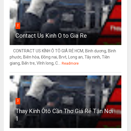
2
Contact Us Kinh O to Gia Re
CONTRACT US KÍNH Ô TÔ GIÁ RẺ HCM, Bình dương, Bình
phước, Biên hòa, Đồng nai, Brvt, Long an, Tây ninh, Tiền
giang, Bến tre, Vĩnh long, C...
Readmore
3
Thay Kính Ôtô Cần Thơ Giá Rẻ Tận Nơi
1