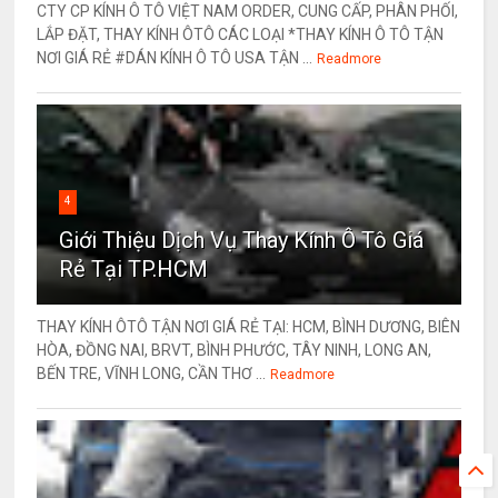
CTY CP KÍNH Ô TÔ VIỆT NAM ORDER, CUNG CẤP, PHÂN PHỐI,
LẮP ĐẶT, THAY KÍNH ÔTÔ CÁC LOẠI *THAY KÍNH Ô TÔ TẬN
NƠI GIÁ RẺ #DÁN KÍNH Ô TÔ USA TẬN ...
Readmore
4
Giới Thiệu Dịch Vụ Thay Kính Ô Tô Giá
Rẻ Tại TP.HCM
THAY KÍNH ÔTÔ TẬN NƠI GIÁ RẺ TẠI: HCM, BÌNH DƯƠNG, BIÊN
HÒA, ĐỒNG NAI, BRVT, BÌNH PHƯỚC, TÂY NINH, LONG AN,
BẾN TRE, VĨNH LONG, CẦN THƠ ...
Readmore