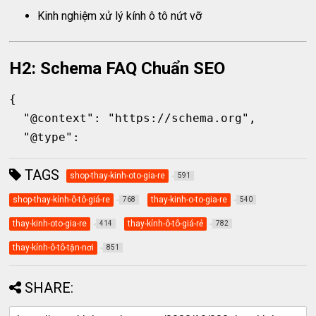
Kinh nghiệm xử lý kính ô tô nứt vỡ
H2: Schema FAQ Chuẩn SEO
{

  "@context": "https://schema.org",

TAGS
shop-thay-kinh-oto-gia-re
591
shop-thay-kính-ô-tô-giá-re
thay-kinh-o-to-gia-re
768
540
thay-kinh-oto-gia-re
thay-kính-ô-tô-giá-rẻ
414
782
thay-kính-ô-tô-tận-nơi
851
SHARE: