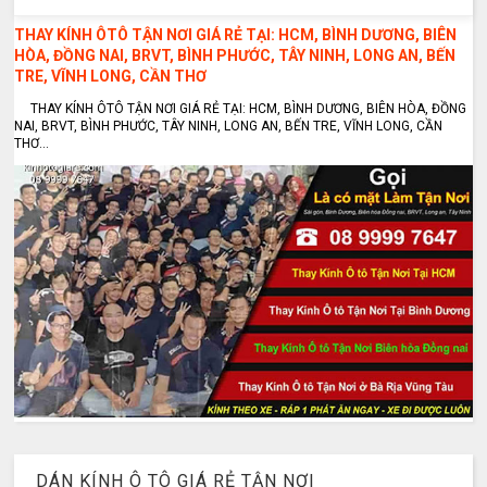
THAY KÍNH ÔTÔ TẬN NƠI GIÁ RẺ TẠI: HCM, BÌNH DƯƠNG, BIÊN
HÒA, ĐỒNG NAI, BRVT, BÌNH PHƯỚC, TÂY NINH, LONG AN, BẾN
TRE, VĨNH LONG, CẦN THƠ
THAY KÍNH ÔTÔ TẬN NƠI GIÁ RẺ TẠI: HCM, BÌNH DƯƠNG, BIÊN HÒA, ĐỒNG
NAI, BRVT, BÌNH PHƯỚC, TÂY NINH, LONG AN, BẾN TRE, VĨNH LONG, CẦN
THƠ...
DÁN KÍNH Ô TÔ GIÁ RẺ TẬN NƠI