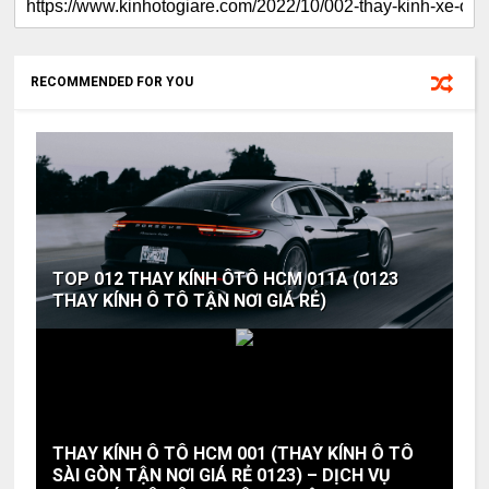
RECOMMENDED FOR YOU
TOP 012 THAY KÍNH ÔTÔ HCM 011A (0123
THAY KÍNH Ô TÔ TẬN NƠI GIÁ RẺ)
THAY KÍNH Ô TÔ HCM 001 (THAY KÍNH Ô TÔ
SÀI GÒN TẬN NƠI GIÁ RẺ 0123) – DỊCH VỤ