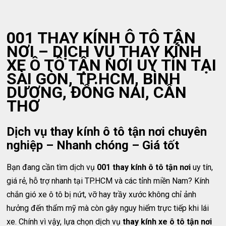
001 THAY KÍNH Ô TÔ TẬN
NƠI – DỊCH VỤ THAY KÍNH
XE Ô TÔ TẬN NƠI UY TÍN TẠI
SÀI GÒN, TP.HCM, BÌNH
DƯƠNG, ĐỒNG NAI, CẦN
THƠ
Dịch vụ thay kính ô tô tận nơi chuyên
nghiệp – Nhanh chóng – Giá tốt
Bạn đang cần tìm dịch vụ
001 thay kính ô tô tận nơi
uy tín,
giá rẻ, hỗ trợ nhanh tại TP.HCM và các tỉnh miền Nam? Kính
chắn gió xe ô tô bị nứt, vỡ hay trầy xước không chỉ ảnh
hưởng đến thẩm mỹ mà còn gây nguy hiểm trực tiếp khi lái
xe. Chính vì vậy, lựa chọn dịch vụ
thay kính xe ô tô tận nơi