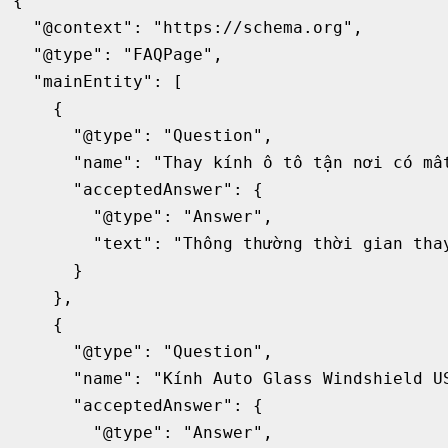
{

  "@context": "https://schema.org",

  "@type": "FAQPage",

  "mainEntity": [

    {

      "@type": "Question",

      "name": "Thay kính ô tô tận nơi có mất
      "acceptedAnswer": {

        "@type": "Answer",

        "text": "Thông thường thời gian tha
      }

    },

    {

      "@type": "Question",

      "name": "Kính Auto Glass Windshield US
      "acceptedAnswer": {

        "@type": "Answer",
