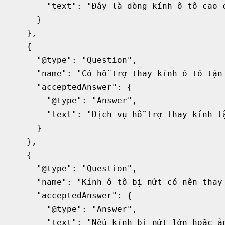
        "text": "Đây là dòng kính ô tô cao 
      }

    },

    {

      "@type": "Question",

      "name": "Có hỗ trợ thay kính ô tô tận 
      "acceptedAnswer": {

        "@type": "Answer",

        "text": "Dịch vụ hỗ trợ thay kính t
      }

    },

    {

      "@type": "Question",

      "name": "Kính ô tô bị nứt có nên thay 
      "acceptedAnswer": {

        "@type": "Answer",

        "text": "Nếu kính bị nứt lớn hoặc ả