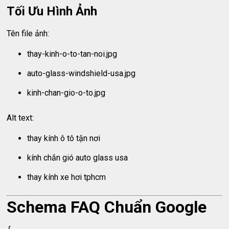
Tối Ưu Hình Ảnh
Tên file ảnh:
thay-kinh-o-to-tan-noi.jpg
auto-glass-windshield-usa.jpg
kinh-chan-gio-o-to.jpg
Alt text:
thay kính ô tô tận nơi
kính chắn gió auto glass usa
thay kính xe hơi tphcm
Schema FAQ Chuẩn Google