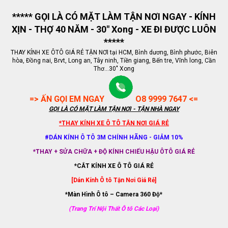
***** GỌI LÀ CÓ MẶT LÀM TẬN NƠI NGAY - KÍNH
XỊN - THỢ 40 NĂM - 30" Xong - XE ĐI ĐƯỢC LUÔN
*****
THAY KÍNH XE ÔTÔ GIÁ RẺ TẬN NƠI tại HCM, Bình dương, Bình phước, Biên
hòa, Đồng nai, Brvt, Long an, Tây ninh, Tiền giang, Bến tre, Vĩnh long, Cần
Thơ...30" Xong
=> ẤN GỌI EM NGAY
O8 9999 7647 <=
GỌI LÀ CÓ MẶT LÀM TẬN NƠI - TẬN NHÀ NGAY
*THAY KÍNH XE Ô TÔ TẬN NƠI GIÁ RẺ
#DÁN KÍNH Ô TÔ 3M CHÍNH HÃNG - GIẢM 10%
*THAY + SỬA CHỮA + ĐỘ KÍNH CHIẾU HẬU ÔTÔ GIÁ RẺ
*CẮT KÍNH XE Ô TÔ GIÁ RẺ
[Dán Kính Ô tô Tận Nơi Giá Rẻ]
*Màn Hình Ô tô – Camera 360 Độ*
(Trang Trí Nội Thất Ô tô Các Loại)