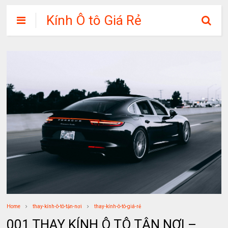
Kính Ô tô Giá Rẻ
Home
thay-kính-ô-tô-tận-nơi
thay-kính-ô-tô-giá-rẻ
001 THAY KÍNH Ô TÔ TẬN NƠI –