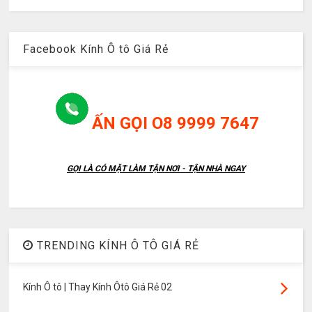
Facebook Kính Ô tô Giá Rẻ
ẤN GỌI O8 9999 7647
GỌI LÀ CÓ MẶT LÀM TẬN NƠI - TẬN NHÀ NGAY
TRENDING KÍNH Ô TÔ GIÁ RẺ
Kính Ô tô | Thay Kính Ôtô Giá Rẻ 02