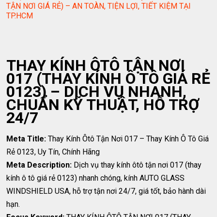
TẬN NƠI GIÁ RẺ) – AN TOÀN, TIỆN LỢI, TIẾT KIỆM TẠI
TP.HCM
THAY KÍNH ÔTÔ TẬN NƠI
017 (THAY KÍNH Ô TÔ GIÁ RẺ
0123) – DỊCH VỤ NHANH,
CHUẨN KỸ THUẬT, HỖ TRỢ
24/7
Meta Title:
Thay Kính Ôtô Tận Nơi 017 – Thay Kính Ô Tô Giá
Rẻ 0123, Uy Tín, Chính Hãng
Meta Description:
Dịch vụ thay kính ôtô tận nơi 017 (thay
kính ô tô giá rẻ 0123) nhanh chóng, kính AUTO GLASS
WINDSHIELD USA, hỗ trợ tận nơi 24/7, giá tốt, bảo hành dài
hạn.