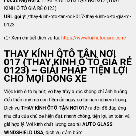
Focus Keyword:
THAY KÍNH ÔTÔ TẬN NƠI 017 (THAY
KÍNH Ô TÔ GIÁ RẺ 0123)
URL gợi ý:
/thay-kinh-oto-tan-noi-017-thay-kinh-o-to-gia-re-
0123
👉 Xem chi tiết dịch vụ tại:
https://www.kinhotogiare.com/
THAY KÍNH ÔTÔ TẬN NƠI
017 (THAY KÍNH Ô TÔ GIÁ RẺ
0123) – GIẢI PHÁP TIỆN LỢI
CHO MỌI DÒNG XE
Việc kính ô tô bị nứt, vỡ hay trầy xước không chỉ ảnh hưởng
đến thẩm mỹ mà còn tiềm ẩn nguy cơ tai nạn nghiêm trọng.
Dịch vụ
THAY KÍNH ÔTÔ TẬN NƠI 017
ra đời để đáp ứng
nhu cầu của chủ xe hiện đại: nhanh chóng, tiện lợi, an toàn và
giá hợp lý. Với kính chất lượng cao từ
AUTO GLASS
WINDSHIELD USA
, dịch vụ đảm bảo: