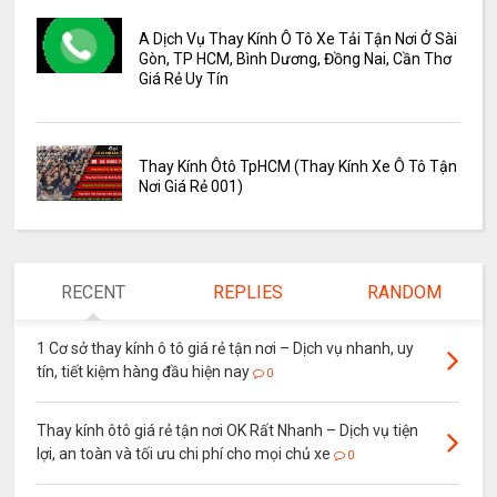
A Dịch Vụ Thay Kính Ô Tô Xe Tải Tận Nơi Ở Sài
Gòn, TP HCM, Bình Dương, Đồng Nai, Cần Thơ
Giá Rẻ Uy Tín
Thay Kính Ôtô TpHCM (Thay Kính Xe Ô Tô Tận
Nơi Giá Rẻ 001)
RECENT
REPLIES
RANDOM
1 Cơ sở thay kính ô tô giá rẻ tận nơi – Dịch vụ nhanh, uy
tín, tiết kiệm hàng đầu hiện nay
0
Thay kính ôtô giá rẻ tận nơi OK Rất Nhanh – Dịch vụ tiện
lợi, an toàn và tối ưu chi phí cho mọi chủ xe
0