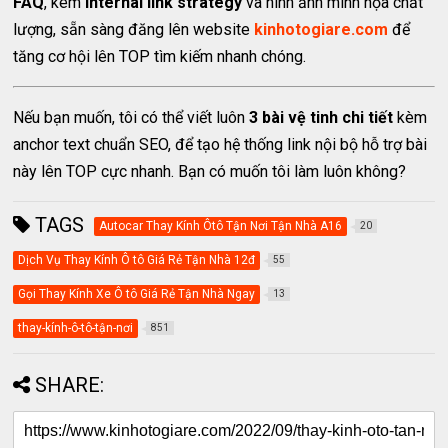
FAQ
, kèm
internal link strategy
và hình ảnh minh họa chất
lượng, sẵn sàng đăng lên website
kinhotogiare.com
để
tăng cơ hội lên TOP tìm kiếm nhanh chóng.
Nếu bạn muốn, tôi có thể viết luôn
3 bài vệ tinh chi tiết
kèm
anchor text chuẩn SEO, để tạo hệ thống link nội bộ hỗ trợ bài
này lên TOP cực nhanh. Bạn có muốn tôi làm luôn không?
TAGS
Autocar Thay Kính Ôtô Tận Nơi Tận Nhà A16
20
Dịch Vụ Thay Kính Ô tô Giá Rẻ Tận Nhà 12đ
55
Gọi Thay Kính Xe Ô tô Giá Rẻ Tận Nhà Ngay
13
thay-kính-ô-tô-tận-nơi
851
SHARE: