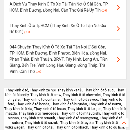
A Dịch Vụ Thay Kính Ô Tô Xe Tải Tận Nơi Ở Sài Gòn, TP
HCM, Bình Dương, Đồng Nai, Cần Thơ Giá Rẻ Uy Tín
0
Thay Kính Ôtô TpHCM (Thay Kính Xe Ô Tô Tận Nơi Giá
Rẻ 001)
0
044 Chuyên Thay Kính Ô Tô Xe Tải Tận Nơi Ở Sài Gòn,
TP HCM, Bình Dương, Bình Phước, Biên Hòa, Đồng Nai,
Phan Thiết, Bình Thuận, BRVT, Tây Ninh, Long An, Tiền
Giang, Bến Tre, Vĩnh Long, Hậu Giang, Đồng Tháp, Trà
Vinh, Cần Thơ
0
Thay kính ô tô, Thay kính xe hơi, Thay kính xe tải, Thay kính ô tô audi, Thay
kính ô tô bently, Thay kính ô tô bmw, Thay kính ô tô chevrolet, Thay kính ô tô
chrysler, Thay kính ô tô container, Thay kính ô tô daewoo, Thay kính ô tô
ford, Thay kính ô tô honda, Thay kính ô tô huyndai, Thay kính ô tô isuzu,
Thay kính ô tô kia, Thay kính ô tô lexus, Thay kính ô tô luxgen, Thay kính ô tô
mazda, Thay kính ô tô mercedes, Thay kính ô tô mitsubishi, Thay kính ô tô
nissan, Thay kính ô tô renault, Thay kính ô tô ssangyong, Thay kính ô tô
subaru, Thay kính ô tô suzuki, Thay kính ô tô toyota, Thay kính ô tô
volkswagen, Thay kính ô tô tải, Thay kính ô tô khách, Thay kính ô tô du lịch,