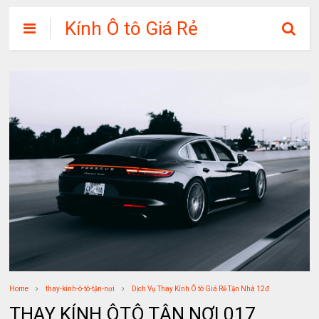
Kính Ô tô Giá Rẻ
Home
thay-kính-ô-tô-tận-nơi
Dịch Vụ Thay Kính Ô tô Giá Rẻ Tận Nhà 12đ
THAY KÍNH ÔTÔ TẬN NƠI 017