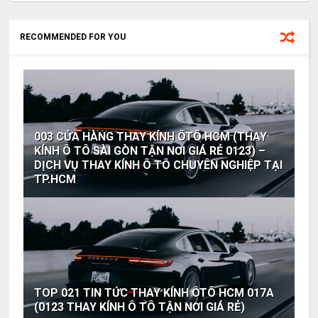
RECOMMENDED FOR YOU
003 CỬA HÀNG THAY KÍNH ÔTÔ HCM (THAY
KÍNH Ô TÔ SÀI GÒN TẬN NƠI GIÁ RẺ 0123) –
DỊCH VỤ THAY KÍNH Ô TÔ CHUYÊN NGHIỆP TẠI
TP.HCM
TOP 021 TIN TỨC THAY KÍNH ÔTÔ HCM 017A
(0123 THAY KÍNH Ô TÔ TẬN NƠI GIÁ RẺ)