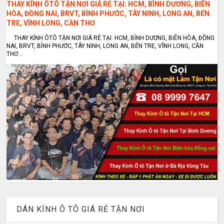
THAY KÍNH ÔTÔ TẬN NƠI GIÁ RẺ TẠI: HCM, BÌNH DƯƠNG, BIÊN
HÒA, ĐỒNG NAI, BRVT, BÌNH PHƯỚC, TÂY NINH, LONG AN, BẾN
TRE, VĨNH LONG, CẦN THƠ
THAY KÍNH ÔTÔ TẬN NƠI GIÁ RẺ TẠI: HCM, BÌNH DƯƠNG, BIÊN HÒA, ĐỒNG
NAI, BRVT, BÌNH PHƯỚC, TÂY NINH, LONG AN, BẾN TRE, VĨNH LONG, CẦN
THƠ...
DÁN KÍNH Ô TÔ GIÁ RẺ TẬN NƠI