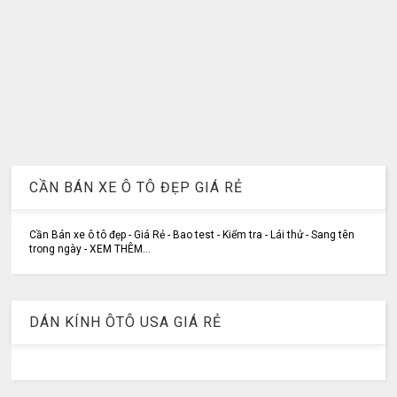
CẦN BÁN XE Ô TÔ ĐẸP GIÁ RẺ
Cần Bán xe ô tô đẹp - Giá Rẻ - Bao test - Kiểm tra - Lái thử - Sang tên
trong ngày - XEM THÊM...
DÁN KÍNH ÔTÔ USA GIÁ RẺ