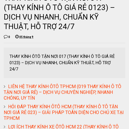
(THAY KÍNH Ô TÔ GIÁ RẺ 0123) –
DỊCH VỤ NHANH, CHUẨN KỸ
THUẬT, HỖ TRỢ 24/7
0
05 tháng 9
THAY KÍNH ÔTÔ TẬN NƠI 017 (THAY KÍNH Ô TÔ GIÁ RẺ
0123) – DỊCH VỤ NHANH, CHUẨN KỸ THUẬT, HỖ TRỢ
24/7
LIÊN HỆ THAY KÍNH ÔTÔ TPHCM (019 THAY KÍNH Ô TÔ
TẬN NƠI GIÁ RẺ) – DỊCH VỤ CHUYÊN NGHIỆP, NHANH
CHÓNG, UY TÍN
HỎI ĐÁP THAY KÍNH ÔTÔ HCM (THAY KÍNH Ô TÔ TẬN
NƠI GIÁ RẺ 023) – GIẢI PHÁP TOÀN DIỆN CHO CHỦ XE TẠI
TP.HCM
LỢI ÍCH THAY KÍNH XE ÔTÔ HCM 22 (THAY KÍNH Ô TÔ