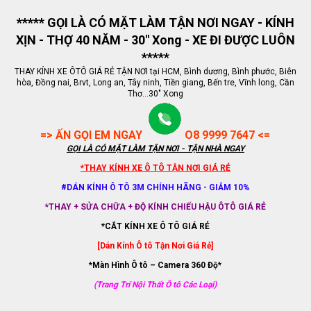
***** GỌI LÀ CÓ MẶT LÀM TẬN NƠI NGAY - KÍNH
XỊN - THỢ 40 NĂM - 30" Xong - XE ĐI ĐƯỢC LUÔN
*****
THAY KÍNH XE ÔTÔ GIÁ RẺ TẬN NƠI tại HCM, Bình dương, Bình phước, Biên
hòa, Đồng nai, Brvt, Long an, Tây ninh, Tiền giang, Bến tre, Vĩnh long, Cần
Thơ...30" Xong
=> ẤN GỌI EM NGAY
O8 9999 7647 <=
GỌI LÀ CÓ MẶT LÀM TẬN NƠI - TẬN NHÀ NGAY
*THAY KÍNH XE Ô TÔ TẬN NƠI GIÁ RẺ
#DÁN KÍNH Ô TÔ 3M CHÍNH HÃNG - GIẢM 10%
*THAY + SỬA CHỮA + ĐỘ KÍNH CHIẾU HẬU ÔTÔ GIÁ RẺ
*CẮT KÍNH XE Ô TÔ GIÁ RẺ
[Dán Kính Ô tô Tận Nơi Giá Rẻ]
*Màn Hình Ô tô – Camera 360 Độ*
(Trang Trí Nội Thất Ô tô Các Loại)