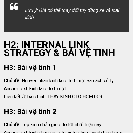
Lưu ý: Giá có thể thay đổi tùy dòng xe và loại
kính.
H2: INTERNAL LINK
STRATEGY & BÀI VỆ TINH
H3: Bài vệ tinh 1
Chủ đề:
Nguyên nhân kính lái ô tô bị nứt và cách xử lý
Anchor text: kính lái ô tô bị nứt
Liên kết về bài chính: THAY KÍNH ÔTÔ HCM 009
H3: Bài vệ tinh 2
Chủ đề:
Top kính chắn gió ô tô tốt nhất hiện nay
Anchor text: kính chắn gió ô tô, auto glass windshield usa