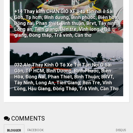
+14 Thay kính CHẮN GIÓ XE ô tô tận nơi ở Sài
Gòn, Tp hcm, Bình dương, Bình phước, Biên hòa,
Đồng nai, Phan thiết, Bình thuận, Brvt, Tây ninh,
Long an, Tiền giang, Bến tre, Vĩnh long, Hậu
giang, Đồng tháp, Trà vinh, Cần thơ
032 Alo Thay Kính Ô Tô Xe Tải Tận Nơi Ở Sài
Gòn, TP HCM, Bình Dương, Bình Phước, Biên
Hòa, Đồng Nai, Phan Thiết, Bình Thuận, BRVT,
Tây Ninh, Long An, Tiền Giang, Bến Tre, Vĩnh
Long, Hậu Giang, Đồng Tháp, Trà Vinh, Cần Thơ
COMMENTS
FACEBOOK
:
DISQUS
BLOGGER