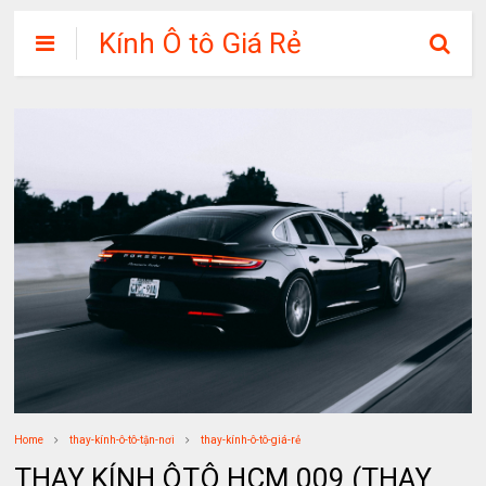
Kính Ô tô Giá Rẻ
Home
thay-kính-ô-tô-tận-nơi
thay-kính-ô-tô-giá-rẻ
THAY KÍNH ÔTÔ HCM 009 (THAY