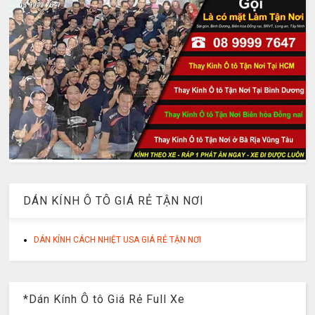
DÁN KÍNH Ô TÔ GIÁ RẺ TẬN NƠI
DÁN KÍNH CÁCH NHIỆT USA GIÁ RẺ TẬN NƠI
*Dán Kính Ô tô Giá Rẻ Full Xe