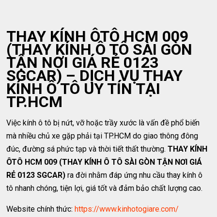
THAY KÍNH ÔTÔ HCM 009
(THAY KÍNH Ô TÔ SÀI GÒN
TẬN NƠI GIÁ RẺ 0123
SGCAR) – DỊCH VỤ THAY
KÍNH Ô TÔ UY TÍN TẠI
TP.HCM
Việc kính ô tô bị nứt, vỡ hoặc trầy xước là vấn đề phổ biến
mà nhiều chủ xe gặp phải tại TP.HCM do giao thông đông
đúc, đường sá phức tạp và thời tiết thất thường.
THAY KÍNH
ÔTÔ HCM 009 (THAY KÍNH Ô TÔ SÀI GÒN TẬN NƠI GIÁ
RẺ 0123 SGCAR)
ra đời nhằm đáp ứng nhu cầu thay kính ô
tô nhanh chóng, tiện lợi, giá tốt và đảm bảo chất lượng cao.
Website chính thức:
https://www.kinhotogiare.com/