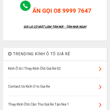
ẤN GỌI O8 9999 7647
GỌI LÀ CÓ MẶT LÀM TẬN NƠI - TẬN NHÀ NGAY
TRENDING KÍNH Ô TÔ GIÁ RẺ
Kính Ô tô | Thay Kính Ôtô Giá Rẻ 02
Contact Us Kinh O to Gia Re
Thay Kính Ôtô Cần Thơ Giá Rẻ Tận Nơi 1