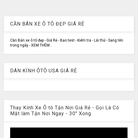
CẦN BÁN XE Ô TÔ ĐẸP GIÁ RẺ
Cần Bán xe ô tô đẹp - Giá Rẻ - Bao test - Kiểm tra - Lái thử - Sang tên
trong ngày - XEM THÊM...
DÁN KÍNH ÔTÔ USA GIÁ RẺ
Thay Kính Xe Ô tô Tận Nơi Giá Rẻ - Gọi Là Có
Mặt làm Tận Nơi Ngay - 30" Xong