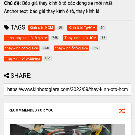
Chủ đề:
Báo giá thay kính ô tô các dòng xe mới nhất
Anchor text: báo giá thay kính ô tô, thay kính lá
TAGS
Kinh o to HCM
Kính ô tô TpHCM
58
54
shop-thay-kính-ô-tô-giá-re
Thay kinh o to HCM
768
55
thay-kinh-o-to-gia-re
thay-kính-ô-tô-giá-rẻ
540
782
thay-kính-ô-tô-tận-nơi
851
SHARE:
RECOMMENDED FOR YOU