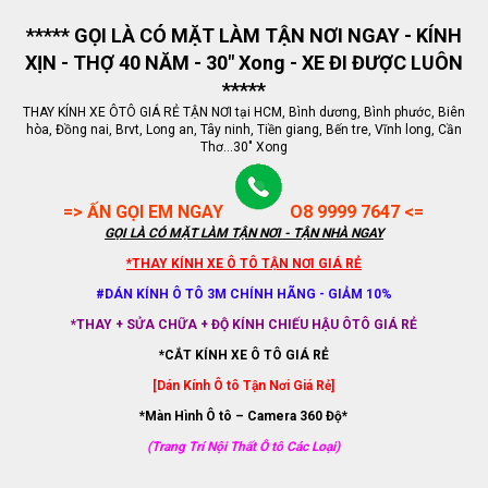
***** GỌI LÀ CÓ MẶT LÀM TẬN NƠI NGAY - KÍNH
XỊN - THỢ 40 NĂM - 30" Xong - XE ĐI ĐƯỢC LUÔN
*****
THAY KÍNH XE ÔTÔ GIÁ RẺ TẬN NƠI tại HCM, Bình dương, Bình phước, Biên
hòa, Đồng nai, Brvt, Long an, Tây ninh, Tiền giang, Bến tre, Vĩnh long, Cần
Thơ...30" Xong
=> ẤN GỌI EM NGAY
O8 9999 7647 <=
GỌI LÀ CÓ MẶT LÀM TẬN NƠI - TẬN NHÀ NGAY
*THAY KÍNH XE Ô TÔ TẬN NƠI GIÁ RẺ
#DÁN KÍNH Ô TÔ 3M CHÍNH HÃNG - GIẢM 10%
*THAY + SỬA CHỮA + ĐỘ KÍNH CHIẾU HẬU ÔTÔ GIÁ RẺ
*CẮT KÍNH XE Ô TÔ GIÁ RẺ
[Dán Kính Ô tô Tận Nơi Giá Rẻ]
*Màn Hình Ô tô – Camera 360 Độ*
(Trang Trí Nội Thất Ô tô Các Loại)