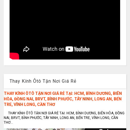
Thay Kính Ôtô Tận Nơi Giá Rẻ
THAY KÍNH ÔTÔ TẬN NƠI GIÁ RẺ TẠI: HCM, BÌNH DƯƠNG, BIÊN
HÒA, ĐỒNG NAI, BRVT, BÌNH PHƯỚC, TÂY NINH, LONG AN, BẾN
TRE, VĨNH LONG, CẦN THƠ
THAY KÍNH ÔTÔ TẬN NƠI GIÁ RẺ TẠI: HCM, BÌNH DƯƠNG, BIÊN HÒA, ĐỒNG
NAI, BRVT, BÌNH PHƯỚC, TÂY NINH, LONG AN, BẾN TRE, VĨNH LONG, CẦN
THƠ...