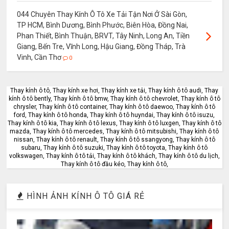
044 Chuyên Thay Kính Ô Tô Xe Tải Tận Nơi Ở Sài Gòn,
TP HCM, Bình Dương, Bình Phước, Biên Hòa, Đồng Nai,
Phan Thiết, Bình Thuận, BRVT, Tây Ninh, Long An, Tiền
Giang, Bến Tre, Vĩnh Long, Hậu Giang, Đồng Tháp, Trà
Vinh, Cần Thơ
0
Thay kính ô tô, Thay kính xe hơi, Thay kính xe tải, Thay kính ô tô audi, Thay
kính ô tô bently, Thay kính ô tô bmw, Thay kính ô tô chevrolet, Thay kính ô tô
chrysler, Thay kính ô tô container, Thay kính ô tô daewoo, Thay kính ô tô
ford, Thay kính ô tô honda, Thay kính ô tô huyndai, Thay kính ô tô isuzu,
Thay kính ô tô kia, Thay kính ô tô lexus, Thay kính ô tô luxgen, Thay kính ô tô
mazda, Thay kính ô tô mercedes, Thay kính ô tô mitsubishi, Thay kính ô tô
nissan, Thay kính ô tô renault, Thay kính ô tô ssangyong, Thay kính ô tô
subaru, Thay kính ô tô suzuki, Thay kính ô tô toyota, Thay kính ô tô
volkswagen, Thay kính ô tô tải, Thay kính ô tô khách, Thay kính ô tô du lịch,
Thay kính ô tô đầu kéo, Thay kính ô tô,
HÌNH ẢNH KÍNH Ô TÔ GIÁ RẺ