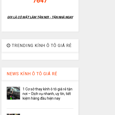
7647
GỌI LÀ CÓ MẶT LÀM TẬN NƠI - TẬN NHÀ NGAY
TRENDING KÍNH Ô TÔ GIÁ RẺ
NEWS KÍNH Ô TÔ GIÁ RẺ
1 Cơ sở thay kính ô tô giá rẻ tận
nơi – Dịch vụ nhanh, uy tín, tiết
kiệm hàng đầu hiện nay