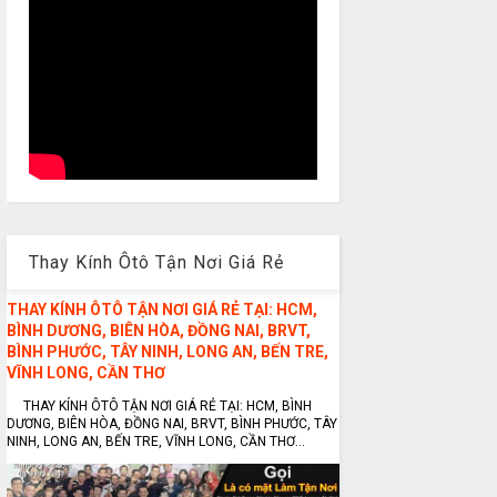
Thay Kính Ôtô Tận Nơi Giá Rẻ
THAY KÍNH ÔTÔ TẬN NƠI GIÁ RẺ TẠI: HCM,
BÌNH DƯƠNG, BIÊN HÒA, ĐỒNG NAI, BRVT,
BÌNH PHƯỚC, TÂY NINH, LONG AN, BẾN TRE,
VĨNH LONG, CẦN THƠ
THAY KÍNH ÔTÔ TẬN NƠI GIÁ RẺ TẠI: HCM, BÌNH
DƯƠNG, BIÊN HÒA, ĐỒNG NAI, BRVT, BÌNH PHƯỚC, TÂY
NINH, LONG AN, BẾN TRE, VĨNH LONG, CẦN THƠ...