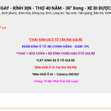
AY - KÍNH XỊN - THỢ 40 NĂM - 30" Xong - XE ĐI ĐƯỢC
ình phước, Biên hòa, Đồng nai, Brvt, Long an, Tây ninh, Tiền giang, Bến tre, Vĩnh
7 <=
*THAY KÍNH XE Ô TÔ TẬN NƠI GIÁ RẺ
#DÁN KÍNH Ô TÔ 3M CHÍNH HÃNG - GIẢM 10%
*THAY + SỬA CHỮA + ĐỘ KÍNH CHIẾU HẬU ÔTÔ GIÁ RẺ
*CẮT KÍNH XE Ô TÔ GIÁ RẺ
[Dán Kính Ô tô Tận Nơi Giá Rẻ]
*Màn Hình Ô tô – Camera 360 Độ*
(Trang Trí Nội Thất Ô tô Các Loại)