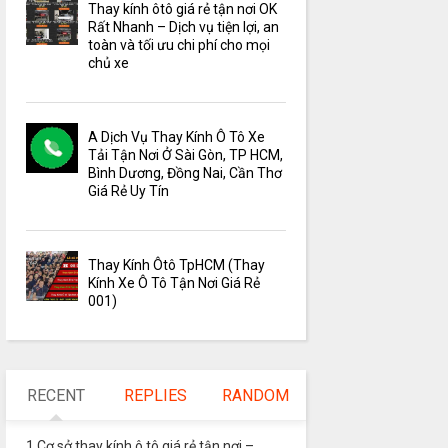
Thay kính ôtô giá rẻ tận nơi OK
Rất Nhanh – Dịch vụ tiện lợi, an
toàn và tối ưu chi phí cho mọi
chủ xe
A Dịch Vụ Thay Kính Ô Tô Xe
Tải Tận Nơi Ở Sài Gòn, TP HCM,
Bình Dương, Đồng Nai, Cần Thơ
Giá Rẻ Uy Tín
Thay Kính Ôtô TpHCM (Thay
Kính Xe Ô Tô Tận Nơi Giá Rẻ
001)
RECENT
REPLIES
RANDOM
1 Cơ sở thay kính ô tô giá rẻ tận nơi –