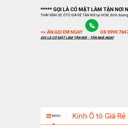
***** GỌI LÀ CÓ MẶT LÀM TẬN NƠI NG
THAY KÍNH XE ÔTÔ GIÁ RẺ TẬN NƠI tại HCM, Bình dương, B
=> ẤN GỌI EM NGAY
O8 9999 764
GỌI LÀ CÓ MẶT LÀM TẬN NƠI - TẬN NHÀ NGAY
Kính Ô tô Giá Rẻ
MENU