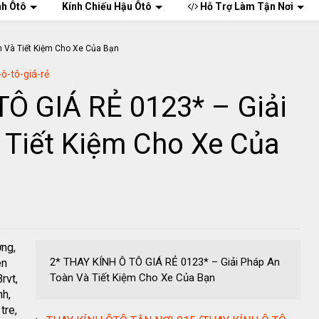
nh Ôtô
Kính Chiếu Hậu Ôtô
Hỗ Trợ Làm Tận Nơi
-ô-tô-giá-rẻ
TÔ GIÁ RẺ 0123* – Giải
 Tiết Kiệm Cho Xe Của
ơng,
2* THAY KÍNH Ô TÔ GIÁ RẺ 0123* – Giải Pháp An
ên
Toàn Và Tiết Kiệm Cho Xe Của Bạn
rvt,
nh,
tre,