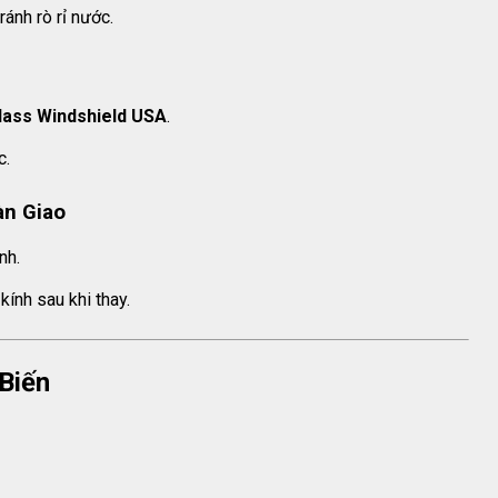
ánh rò rỉ nước.
Glass Windshield USA
.
c.
àn Giao
nh.
ính sau khi thay.
Biến