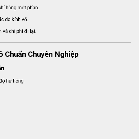
chỉ hỏng một phần.
c do kính vỡ.
và chi phí đi lại.
Tô Chuẩn Chuyên Nghiệp
ấn
 độ hư hỏng.