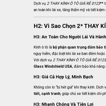
Dịch vụ
2
THAY KÍNH Ô TÔ GIÁ RẺ 0123
** 
an toàn khi lái xe, tăng thẩm mỹ và tiết kiệm 
H2: Vì Sao Chọn 2* THAY K
H3: An Toàn Cho Người Lái Và Hàn
Kính ô tô là
bộ phận quan trọng đảm bảo t
nguy hiểm, đặc biệt khi lái xe ban đêm hoặc 
Với dịch vụ
2
THAY KÍNH Ô TÔ GIÁ RẺ 0123
Glass Windshield USA
, đảm bảo khả năng c
H3: Giá Cả Hợp Lý, Minh Bạch
Không còn lo “bị hét giá” khi thay kính. Dịch
tiết, cạnh tranh
, giúp chủ xe tiết kiệm chi 
H3: Nhanh Chóng Và Tiện Lợi