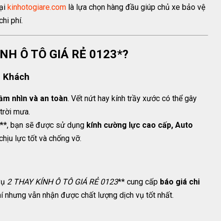
tại
kinhotogiare.com
là lựa chọn hàng đầu giúp chủ xe bảo vệ
chi phí.
ÍNH Ô TÔ GIÁ RẺ 0123*?
h Khách
ầm nhìn và an toàn
. Vết nứt hay kính trầy xước có thể gây
trời mưa.
**, bạn sẽ được sử dụng
kính cường lực cao cấp, Auto
hịu lực tốt và chống vỡ.
 vụ
2
THAY KÍNH Ô TÔ GIÁ RẺ 0123
** cung cấp
báo giá chi
phí nhưng vẫn nhận được chất lượng dịch vụ tốt nhất.