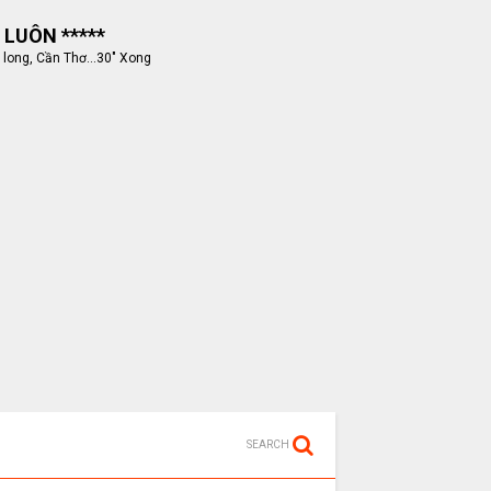
 LUÔN *****
 long, Cần Thơ...30" Xong
SEARCH