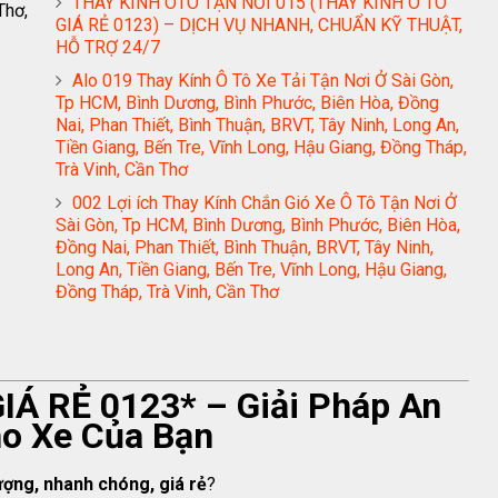
THAY KÍNH ÔTÔ TẬN NƠI 015 (THAY KÍNH Ô TÔ
Thơ,
GIÁ RẺ 0123) – DỊCH VỤ NHANH, CHUẨN KỸ THUẬT,
HỖ TRỢ 24/7
Alo 019 Thay Kính Ô Tô Xe Tải Tận Nơi Ở Sài Gòn,
Tp HCM, Bình Dương, Bình Phước, Biên Hòa, Đồng
Nai, Phan Thiết, Bình Thuận, BRVT, Tây Ninh, Long An,
Tiền Giang, Bến Tre, Vĩnh Long, Hậu Giang, Đồng Tháp,
Trà Vinh, Cần Thơ
002 Lợi ích Thay Kính Chắn Gió Xe Ô Tô Tận Nơi Ở
Sài Gòn, Tp HCM, Bình Dương, Bình Phước, Biên Hòa,
Đồng Nai, Phan Thiết, Bình Thuận, BRVT, Tây Ninh,
Long An, Tiền Giang, Bến Tre, Vĩnh Long, Hậu Giang,
Đồng Tháp, Trà Vinh, Cần Thơ
IÁ RẺ 0123* – Giải Pháp An
ho Xe Của Bạn
lượng, nhanh chóng, giá rẻ
?