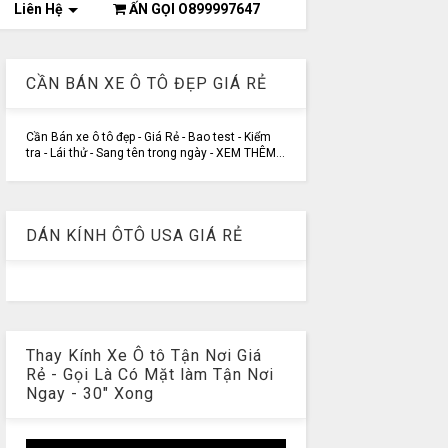
Liên Hệ
ẤN GỌI O899997647
CẦN BÁN XE Ô TÔ ĐẸP GIÁ RẺ
Cần Bán xe ô tô đẹp - Giá Rẻ - Bao test - Kiểm
tra - Lái thử - Sang tên trong ngày - XEM THÊM...
DÁN KÍNH ÔTÔ USA GIÁ RẺ
Thay Kính Xe Ô tô Tận Nơi Giá
Rẻ - Gọi Là Có Mặt làm Tận Nơi
Ngay - 30" Xong