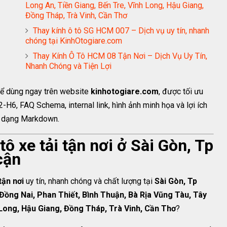
Long An, Tiền Giang, Bến Tre, Vĩnh Long, Hậu Giang,
Đồng Tháp, Trà Vinh, Cần Thơ
Thay kính ô tô SG HCM 007 – Dịch vụ uy tín, nhanh
chóng tại KinhOtogiare.com
Thay Kính Ô Tô HCM 08 Tận Nơi – Dịch Vụ Uy Tín,
Nhanh Chóng và Tiện Lợi
hể dùng ngay trên website
kinhotogiare.com
, được tối ưu
2-H6, FAQ Schema, internal link, hình ảnh minh họa và lợi ích
ịnh dạng Markdown.
ô xe tải tận nơi ở Sài Gòn, Tp
cận
tận nơi
uy tín, nhanh chóng và chất lượng tại
Sài Gòn, Tp
Đồng Nai, Phan Thiết, Bình Thuận, Bà Rịa Vũng Tàu, Tây
 Long, Hậu Giang, Đồng Tháp, Trà Vinh, Cần Thơ
?