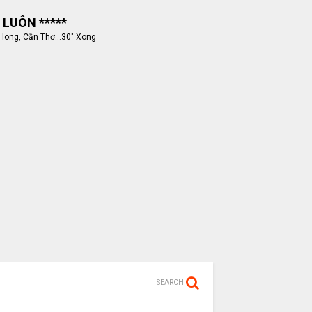
 LUÔN *****
 long, Cần Thơ...30" Xong
SEARCH