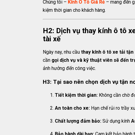
Chúng tôi –
Kính Ô Tô Giá Rẻ
– mang đến g
kiệm thời gian cho khách hàng.
H2: Dịch vụ thay kính ô tô xe
tài xế
Ngày nay, nhu cầu
thay kính ô tô xe tải tận
cần
gọi dịch vụ và kỹ thuật viên sẽ đến tr
ảnh hưởng đến công việc.
H3: Tại sao nên chọn dịch vụ tận n
Tiết kiệm thời gian:
Không cần chờ đợ
An toàn cho xe:
Hạn chế rủi ro trầy x
Chất lượng đảm bảo:
Sử dụng kính
A
Bảo hành dài hạn:
Cam kết bảo hành từ