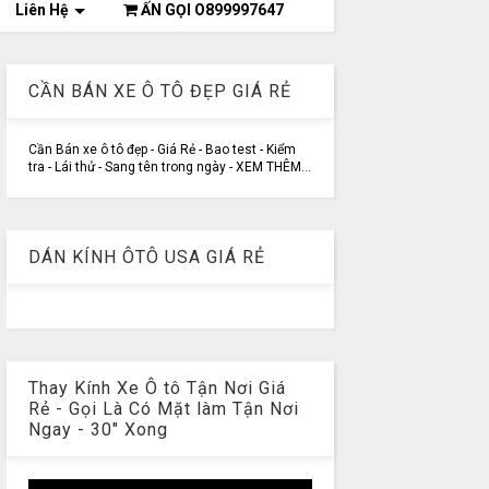
Liên Hệ
ẤN GỌI O899997647
CẦN BÁN XE Ô TÔ ĐẸP GIÁ RẺ
Cần Bán xe ô tô đẹp - Giá Rẻ - Bao test - Kiểm
tra - Lái thử - Sang tên trong ngày - XEM THÊM...
DÁN KÍNH ÔTÔ USA GIÁ RẺ
Thay Kính Xe Ô tô Tận Nơi Giá
Rẻ - Gọi Là Có Mặt làm Tận Nơi
Ngay - 30" Xong