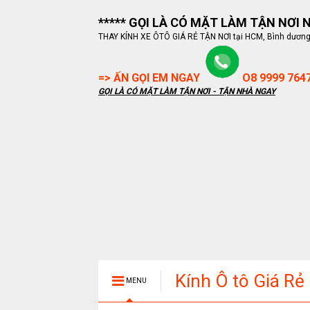
***** GỌI LÀ CÓ MẶT LÀM TẬN NƠI NG
THAY KÍNH XE ÔTÔ GIÁ RẺ TẬN NƠI tại HCM, Bình dương, B
=> ẤN GỌI EM NGAY
O8 9999 764
GỌI LÀ CÓ MẶT LÀM TẬN NƠI - TẬN NHÀ NGAY
Kính Ô tô Giá Rẻ
MENU