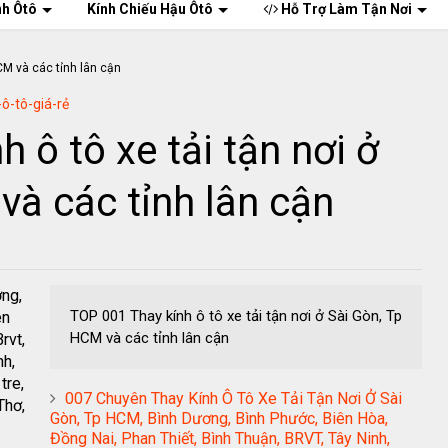
nh Ôtô
Kính Chiếu Hậu Ôtô
Hỗ Trợ Làm Tận Nơi
-ô-tô-giá-rẻ
 ô tô xe tải tận nơi ở
và các tỉnh lân cận
ơng,
TOP 001 Thay kính ô tô xe tải tận nơi ở Sài Gòn, Tp
ên
HCM và các tỉnh lân cận
rvt,
nh,
tre,
007 Chuyên Thay Kính Ô Tô Xe Tải Tận Nơi Ở Sài
Thơ,
Gòn, Tp HCM, Bình Dương, Bình Phước, Biên Hòa,
Đồng Nai, Phan Thiết, Bình Thuận, BRVT, Tây Ninh,