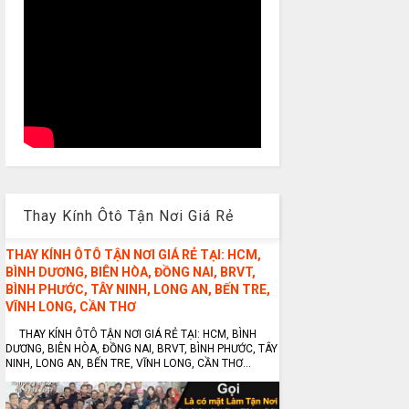
Thay Kính Ôtô Tận Nơi Giá Rẻ
THAY KÍNH ÔTÔ TẬN NƠI GIÁ RẺ TẠI: HCM,
BÌNH DƯƠNG, BIÊN HÒA, ĐỒNG NAI, BRVT,
BÌNH PHƯỚC, TÂY NINH, LONG AN, BẾN TRE,
VĨNH LONG, CẦN THƠ
THAY KÍNH ÔTÔ TẬN NƠI GIÁ RẺ TẠI: HCM, BÌNH
DƯƠNG, BIÊN HÒA, ĐỒNG NAI, BRVT, BÌNH PHƯỚC, TÂY
NINH, LONG AN, BẾN TRE, VĨNH LONG, CẦN THƠ...