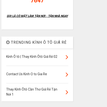
7647
GỌI LÀ CÓ MẶT LÀM TẬN NƠI - TẬN NHÀ NGAY
TRENDING KÍNH Ô TÔ GIÁ RẺ
Kính Ô tô | Thay Kính Ôtô Giá Rẻ 02
Contact Us Kinh O to Gia Re
Thay Kính Ôtô Cần Thơ Giá Rẻ Tận
Nơi 1