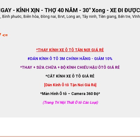
AY - KÍNH XỊN - THỢ 40 NĂM - 30" Xong - XE ĐI ĐƯỢC
ình phước, Biên hòa, Đồng nai, Brvt, Long an, Tây ninh, Tiền giang, Bến tre, Vĩnh
7 <=
*THAY KÍNH XE Ô TÔ TẬN NƠI GIÁ RẺ
#DÁN KÍNH Ô TÔ 3M CHÍNH HÃNG - GIẢM 10%
*THAY + SỬA CHỮA + ĐỘ KÍNH CHIẾU HẬU ÔTÔ GIÁ RẺ
*CẮT KÍNH XE Ô TÔ GIÁ RẺ
[Dán Kính Ô tô Tận Nơi Giá Rẻ]
*Màn Hình Ô tô – Camera 360 Độ*
(Trang Trí Nội Thất Ô tô Các Loại)