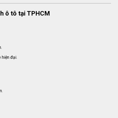
ính ô tô tại TPHCM
m.
 hiện đại.
m.