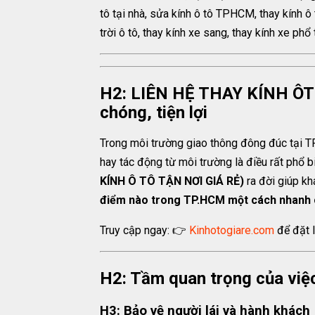
tô tại nhà, sửa kính ô tô TPHCM, thay kính ô t
trời ô tô, thay kính xe sang, thay kính xe phổ
H2: LIÊN HỆ THAY KÍNH ÔT
chóng, tiện lợi
Trong môi trường giao thông đông đúc tại TP
hay tác động từ môi trường là điều rất phổ b
KÍNH Ô TÔ TẬN NƠI GIÁ RẺ)
ra đời giúp k
điểm nào trong TP.HCM một cách nhanh ch
Truy cập ngay: 👉
Kinhotogiare.com
để đặt l
H2: Tầm quan trọng của việc 
H3: Bảo vệ người lái và hành khách