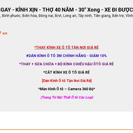
AY - KÍNH XỊN - THỢ 40 NĂM - 30" Xong - XE ĐI ĐƯỢC
ình phước, Biên hòa, Đồng nai, Brvt, Long an, Tây ninh, Tiền giang, Bến tre, Vĩnh
7 <=
*THAY KÍNH XE Ô TÔ TẬN NƠI GIÁ RẺ
#DÁN KÍNH Ô TÔ 3M CHÍNH HÃNG - GIẢM 10%
*THAY + SỬA CHỮA + ĐỘ KÍNH CHIẾU HẬU ÔTÔ GIÁ RẺ
*CẮT KÍNH XE Ô TÔ GIÁ RẺ
[Dán Kính Ô tô Tận Nơi Giá Rẻ]
*Màn Hình Ô tô – Camera 360 Độ*
(Trang Trí Nội Thất Ô tô Các Loại)