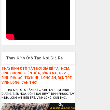
Thay Kính Ôtô Tận Nơi Giá Rẻ
THAY KÍNH ÔTÔ TẬN NƠI GIÁ RẺ TẠI: HCM,
BÌNH DƯƠNG, BIÊN HÒA, ĐỒNG NAI, BRVT,
BÌNH PHƯỚC, TÂY NINH, LONG AN, BẾN TRE,
VĨNH LONG, CẦN THƠ
THAY KÍNH ÔTÔ TẬN NƠI GIÁ RẺ TẠI: HCM, BÌNH
DƯƠNG, BIÊN HÒA, ĐỒNG NAI, BRVT, BÌNH PHƯỚC, TÂY
NINH, LONG AN, BẾN TRE, VĨNH LONG, CẦN THƠ...