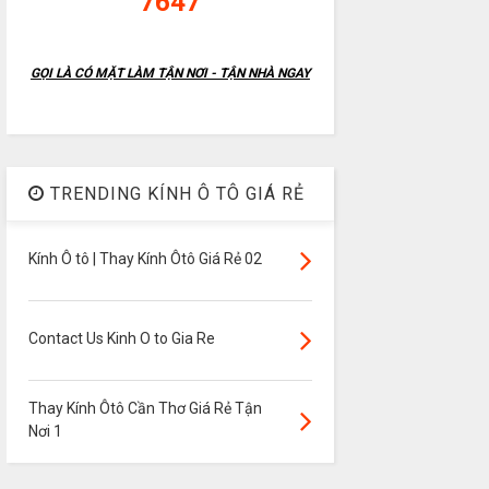
7647
GỌI LÀ CÓ MẶT LÀM TẬN NƠI - TẬN NHÀ NGAY
TRENDING KÍNH Ô TÔ GIÁ RẺ
Kính Ô tô | Thay Kính Ôtô Giá Rẻ 02
Contact Us Kinh O to Gia Re
Thay Kính Ôtô Cần Thơ Giá Rẻ Tận
Nơi 1