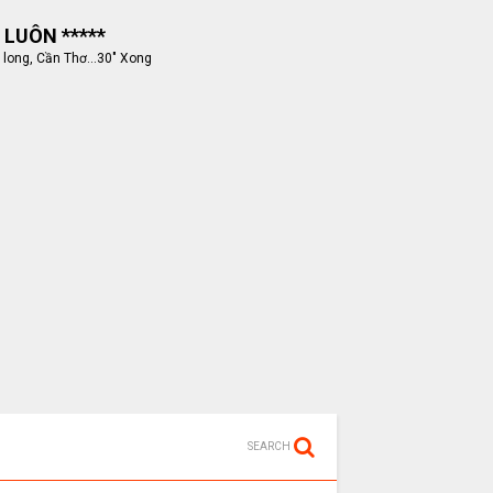
 LUÔN *****
 long, Cần Thơ...30" Xong
SEARCH