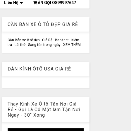
Liên Hệ
ẤN GỌI O899997647
CẦN BÁN XE Ô TÔ ĐẸP GIÁ RẺ
Cần Bán xe ô tô đẹp - Giá Rẻ - Bao test - Kiểm
tra - Lái thử - Sang tên trong ngày - XEM THÊM...
DÁN KÍNH ÔTÔ USA GIÁ RẺ
Thay Kính Xe Ô tô Tận Nơi Giá
Rẻ - Gọi Là Có Mặt làm Tận Nơi
Ngay - 30" Xong