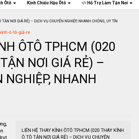
nh Ôtô
Kính Chiếu Hậu Ôtô
Hỗ Trợ Làm Tận Nơi
kính-ô-tô-giá-re
ÍNH ÔTÔ TPHCM (020
TẬN NƠI GIÁ RẺ) –
N NGHIỆP, NHANH
ơng,
LIÊN HỆ THAY KÍNH ÔTÔ TPHCM (020 THAY KÍNH
ên
Ô TÔ TẬN NƠI GIÁ RẺ) – DỊCH VỤ CHUYÊN
rvt,