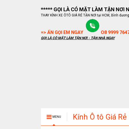
***** GỌI LÀ CÓ MẶT LÀM TẬN NƠI NG
THAY KÍNH XE ÔTÔ GIÁ RẺ TẬN NƠI tại HCM, Bình dương, B
=> ẤN GỌI EM NGAY
O8 9999 764
GỌI LÀ CÓ MẶT LÀM TẬN NƠI - TẬN NHÀ NGAY
Kính Ô tô Giá Rẻ
MENU