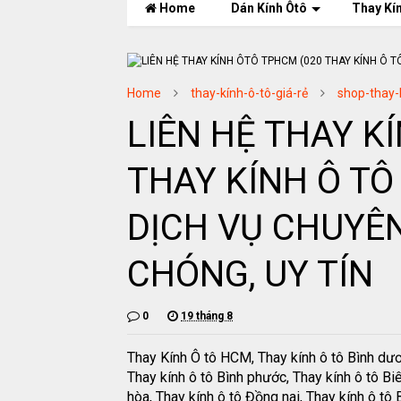
Home
Dán Kính Ôtô
Thay Kí
Home
thay-kính-ô-tô-giá-rẻ
shop-thay-
LIÊN HỆ THAY K
THAY KÍNH Ô TÔ 
DỊCH VỤ CHUYÊ
CHÓNG, UY TÍN
0
19 tháng 8
Thay Kính Ô tô HCM, Thay kính ô tô Bình dư
Thay kính ô tô Bình phước, Thay kính ô tô Bi
hòa, Thay kính ô tô Đồng nai, Thay kính ô tô B