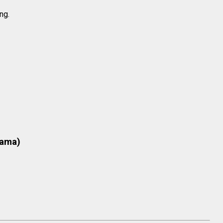
ng.
rama)