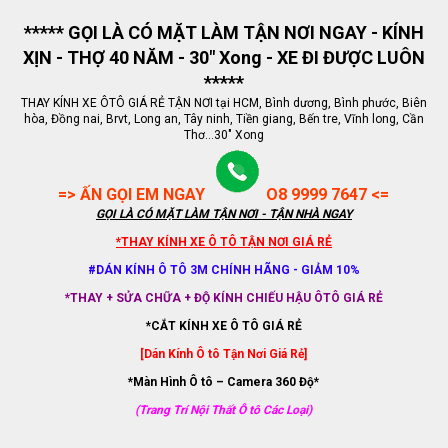
***** GỌI LÀ CÓ MẶT LÀM TẬN NƠI NGAY - KÍNH
XỊN - THỢ 40 NĂM - 30" Xong - XE ĐI ĐƯỢC LUÔN
*****
THAY KÍNH XE ÔTÔ GIÁ RẺ TẬN NƠI tại HCM, Bình dương, Bình phước, Biên
hòa, Đồng nai, Brvt, Long an, Tây ninh, Tiền giang, Bến tre, Vĩnh long, Cần
Thơ...30" Xong
=> ẤN GỌI EM NGAY
O8 9999 7647 <=
GỌI LÀ CÓ MẶT LÀM TẬN NƠI - TẬN NHÀ NGAY
*THAY KÍNH XE Ô TÔ TẬN NƠI GIÁ RẺ
#DÁN KÍNH Ô TÔ 3M CHÍNH HÃNG - GIẢM 10%
*THAY + SỬA CHỮA + ĐỘ KÍNH CHIẾU HẬU ÔTÔ GIÁ RẺ
*CẮT KÍNH XE Ô TÔ GIÁ RẺ
[Dán Kính Ô tô Tận Nơi Giá Rẻ]
*Màn Hình Ô tô – Camera 360 Độ*
(Trang Trí Nội Thất Ô tô Các Loại)