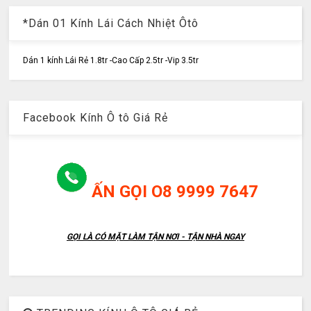
*Dán 01 Kính Lái Cách Nhiệt Ôtô
Dán 1 kính Lái Rẻ 1.8tr -Cao Cấp 2.5tr -Vip 3.5tr
Facebook Kính Ô tô Giá Rẻ
ẤN GỌI O8 9999 7647
GỌI LÀ CÓ MẶT LÀM TẬN NƠI - TẬN NHÀ NGAY