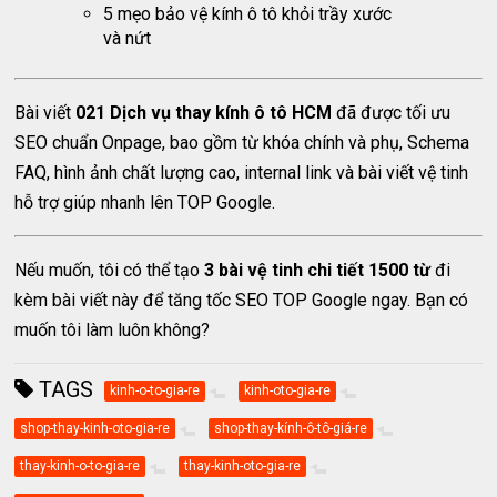
5 mẹo bảo vệ kính ô tô khỏi trầy xước
và nứt
Bài viết
021 Dịch vụ thay kính ô tô HCM
đã được tối ưu
SEO chuẩn Onpage, bao gồm từ khóa chính và phụ, Schema
FAQ, hình ảnh chất lượng cao, internal link và bài viết vệ tinh
hỗ trợ giúp nhanh lên TOP Google.
Nếu muốn, tôi có thể tạo
3 bài vệ tinh chi tiết 1500 từ
đi
kèm bài viết này để tăng tốc SEO TOP Google ngay. Bạn có
muốn tôi làm luôn không?
TAGS
kinh-o-to-gia-re
kinh-oto-gia-re
shop-thay-kinh-oto-gia-re
shop-thay-kính-ô-tô-giá-re
thay-kinh-o-to-gia-re
thay-kinh-oto-gia-re