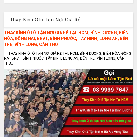
Thay Kính Ôtô Tận Nơi Giá Rẻ
THAY KÍNH ÔTÔ TẬN NƠI GIÁ RẺ TẠI: HCM, BÌNH DƯƠNG, BIÊN
HÒA, ĐỒNG NAI, BRVT, BÌNH PHƯỚC, TÂY NINH, LONG AN, BẾN
TRE, VĨNH LONG, CẦN THƠ
THAY KÍNH ÔTÔ TẬN NƠI GIÁ RẺ TẠI: HCM, BÌNH DƯƠNG, BIÊN HÒA, ĐỒNG
NAI, BRVT, BÌNH PHƯỚC, TÂY NINH, LONG AN, BẾN TRE, VĨNH LONG, CẦN
THƠ...