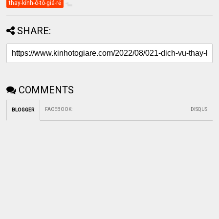
thay-kính-ô-tô-giá-rẻ
SHARE:
COMMENTS
FACEBOOK
:
DISQUS
BLOGGER