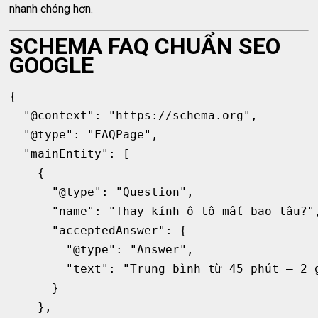
nhanh chóng hơn.
SCHEMA FAQ CHUẨN SEO
GOOGLE
{

  "@context": "https://schema.org",

  "@type": "FAQPage",

  "mainEntity": [

    {

      "@type": "Question",

      "name": "Thay kính ô tô mất bao lâu?",
      "acceptedAnswer": {

        "@type": "Answer",

        "text": "Trung bình từ 45 phút – 2 g
      }

    },
