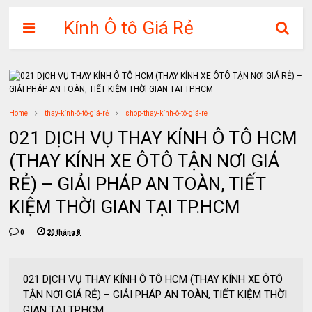
Kính Ô tô Giá Rẻ
Home
thay-kính-ô-tô-giá-rẻ
shop-thay-kính-ô-tô-giá-re
021 DỊCH VỤ THAY KÍNH Ô TÔ HCM
(THAY KÍNH XE ÔTÔ TẬN NƠI GIÁ
RẺ) – GIẢI PHÁP AN TOÀN, TIẾT
KIỆM THỜI GIAN TẠI TP.HCM
0
20 tháng 8
021 DỊCH VỤ THAY KÍNH Ô TÔ HCM (THAY KÍNH XE ÔTÔ
TẬN NƠI GIÁ RẺ) – GIẢI PHÁP AN TOÀN, TIẾT KIỆM THỜI
GIAN TẠI TP.HCM