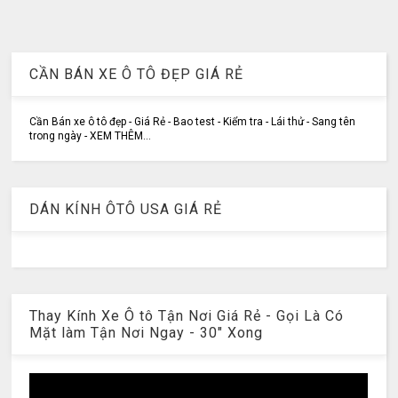
CẦN BÁN XE Ô TÔ ĐẸP GIÁ RẺ
Cần Bán xe ô tô đẹp - Giá Rẻ - Bao test - Kiểm tra - Lái thử - Sang tên
trong ngày - XEM THÊM...
DÁN KÍNH ÔTÔ USA GIÁ RẺ
Thay Kính Xe Ô tô Tận Nơi Giá Rẻ - Gọi Là Có
Mặt làm Tận Nơi Ngay - 30" Xong