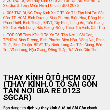
2C TÁC DỤNG Thay Kính Ô Tô Xe Tải Tận Nơi Giá Rẻ Tại
Sài Gòn & Toàn Miền Nam | Chuẩn SEO 2026
005 TÁC DỤNG Thay Kính Xe Ô Tô Xe Tải Tận Nơi Tại Sài
Gòn, TP HCM, Bình Dương, Bình Phước, Biên Hòa, Đồng Nai,
Phan Thiết, Bình Thuận, BRVT, Tây Ninh, Long An, Tiền Giang,
Bến Tre, Vĩnh Long, Hậu Giang, Đồng Tháp, Trà Vinh, Cần Thơ
TOP 005 Thay Kính Ô Tô Xe Tải Tận Nơi Ở Sài Gòn,
TP.HCM, Bình Dương, Bình Phước, Biên Hòa, Đồng Nai, Phan
Thiết, Bình Thuận, BRVT, Tây Ninh, Long An, Tiền Giang, Bến
Tre, Vĩnh Long, Hậu Giang, Đồng Tháp, Trà Vinh, Cần Thơ
THAY KÍNH ÔTÔ HCM 007
(THAY KÍNH Ô TÔ SÀI GÒN
TẬN NƠI GIÁ RẺ 0123
SGCAR)
Bạn đang tìm
dịch vụ thay kính ô tô tại Sài Gòn
nhanh