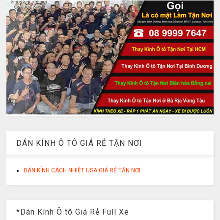
DÁN KÍNH Ô TÔ GIÁ RẺ TẬN NƠI
DÁN KÍNH CÁCH NHIỆT USA GIÁ RẺ TẬN NƠI
*Dán Kính Ô tô Giá Rẻ Full Xe