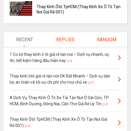
Thay Kính Ôtô TpHCM (Thay Kính Xe Ô Tô Tận
Nơi Giá Rẻ 001)
RECENT
REPLIES
RANDOM
1 Cơ sở thay kính ô tô giá rẻ tận nơi – Dịch vụ nhanh, uy
tín, tiết kiệm hàng đầu hiện nay
0
Thay kính ôtô giá rẻ tận nơi OK Rất Nhanh – Dịch vụ tiện
lợi, an toàn và tối ưu chi phí cho mọi chủ xe
0
A Dịch Vụ Thay Kính Ô Tô Xe Tải Tận Nơi Ở Sài Gòn, TP
HCM, Bình Dương, Đồng Nai, Cần Thơ Giá Rẻ Uy Tín
0
Thay Kính Ôtô TpHCM (Thay Kính Xe Ô Tô Tận Nơi Giá
Rẻ 001)
0