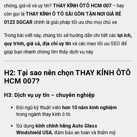
chóng, giá rẻ và uy tín?
THAY KÍNH ÔTÔ HCM 007
– hay
còn gọi là
THAY KÍNH Ô TÔ SÀI GÒN TẬN NƠI GIÁ RẺ
0123 SGCAR
chính là giải pháp tối ưu cho mọi chủ xe.
Trong bài viết này, chúng tôi sẽ hướng dẫn chi tiết các
lợi ích,
quy trình, giá cả, địa chỉ uy tín
và các mẹo tối ưu SEO để
giúp bạn nhanh chóng tìm thấy dịch vụ này.
H2: Tại sao nên chọn THAY KÍNH ÔTÔ
HCM 007?
H3: Dịch vụ uy tín – chuyên nghiệp
Đội ngũ kỹ thuật viên
hơn 10 năm kinh nghiệm
trong ngành thay kính ô tô.
Sử dụng
kính chính hãng Auto Glass
Windshield USA
, đảm bảo an toàn và thẩm mỹ.