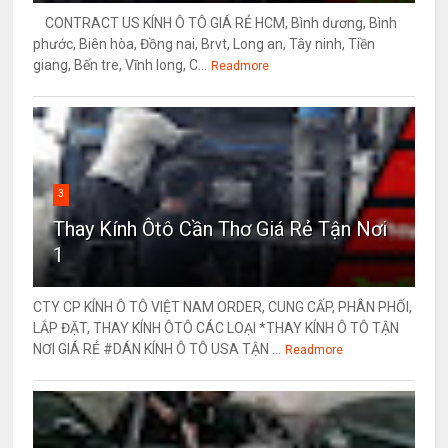
CONTRACT US KÍNH Ô TÔ GIÁ RẺ HCM, Bình dương, Bình
phước, Biên hòa, Đồng nai, Brvt, Long an, Tây ninh, Tiền
giang, Bến tre, Vĩnh long, C...
Readmore
3
Thay Kính Ôtô Cần Thơ Giá Rẻ Tận Nơi
1
CTY CP KÍNH Ô TÔ VIỆT NAM ORDER, CUNG CẤP, PHÂN PHỐI,
LẮP ĐẶT, THAY KÍNH ÔTÔ CÁC LOẠI *THAY KÍNH Ô TÔ TẬN
NƠI GIÁ RẺ #DÁN KÍNH Ô TÔ USA TẬN ...
Readmore