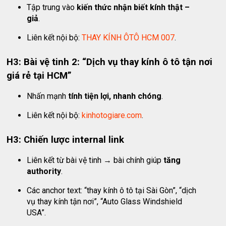
Tập trung vào
kiến thức nhận biết kính thật –
giả
.
Liên kết nội bộ:
THAY KÍNH ÔTÔ HCM 007
.
H3: Bài vệ tinh 2: “Dịch vụ thay kính ô tô tận nơi
giá rẻ tại HCM”
Nhấn mạnh
tính tiện lợi, nhanh chóng
.
Liên kết nội bộ:
kinhotogiare.com
.
H3: Chiến lược internal link
Liên kết từ bài vệ tinh → bài chính giúp
tăng
authority
.
Các anchor text: “thay kính ô tô tại Sài Gòn”, “dịch
vụ thay kính tận nơi”, “Auto Glass Windshield
USA”.