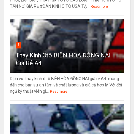
PHỐI, LẮP ĐẶT, THAY KÍNH ÔTÔ CÁC LOẠI *THAY KÍNH Ô TÔ
TẬN NƠI GIÁ RẺ #DÁN KÍNH Ô TÔ USA TẬ...
Readmore
6
Thay Kính Ôtô BIÊN HÒA ĐỒNG NAI
Giá Rẻ A4
Dịch vụ thay kính ô tô BIÊN HÒA ĐỒNG NAI giá rẻ A4 mang
đến cho bạn sự an tâm về chất lượng và giá cả hợp lý. Với đội
ngũ kỹ thuật viên gi...
Readmore