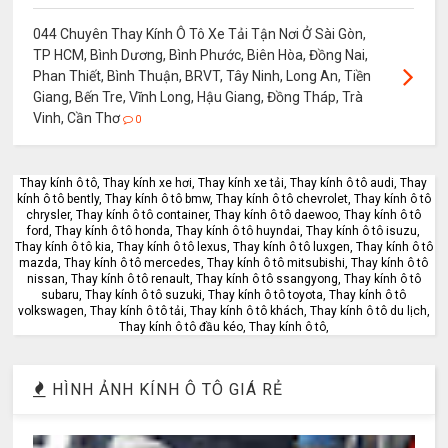
044 Chuyên Thay Kính Ô Tô Xe Tải Tận Nơi Ở Sài Gòn,
TP HCM, Bình Dương, Bình Phước, Biên Hòa, Đồng Nai,
Phan Thiết, Bình Thuận, BRVT, Tây Ninh, Long An, Tiền
Giang, Bến Tre, Vĩnh Long, Hậu Giang, Đồng Tháp, Trà
Vinh, Cần Thơ
0
Thay kính ô tô, Thay kính xe hơi, Thay kính xe tải, Thay kính ô tô audi, Thay
kính ô tô bently, Thay kính ô tô bmw, Thay kính ô tô chevrolet, Thay kính ô tô
chrysler, Thay kính ô tô container, Thay kính ô tô daewoo, Thay kính ô tô
ford, Thay kính ô tô honda, Thay kính ô tô huyndai, Thay kính ô tô isuzu,
Thay kính ô tô kia, Thay kính ô tô lexus, Thay kính ô tô luxgen, Thay kính ô tô
mazda, Thay kính ô tô mercedes, Thay kính ô tô mitsubishi, Thay kính ô tô
nissan, Thay kính ô tô renault, Thay kính ô tô ssangyong, Thay kính ô tô
subaru, Thay kính ô tô suzuki, Thay kính ô tô toyota, Thay kính ô tô
volkswagen, Thay kính ô tô tải, Thay kính ô tô khách, Thay kính ô tô du lịch,
Thay kính ô tô đầu kéo, Thay kính ô tô,
HÌNH ẢNH KÍNH Ô TÔ GIÁ RẺ