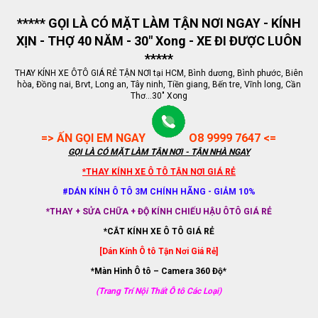
***** GỌI LÀ CÓ MẶT LÀM TẬN NƠI NGAY - KÍNH
XỊN - THỢ 40 NĂM - 30" Xong - XE ĐI ĐƯỢC LUÔN
*****
THAY KÍNH XE ÔTÔ GIÁ RẺ TẬN NƠI tại HCM, Bình dương, Bình phước, Biên
hòa, Đồng nai, Brvt, Long an, Tây ninh, Tiền giang, Bến tre, Vĩnh long, Cần
Thơ...30" Xong
=> ẤN GỌI EM NGAY
O8 9999 7647 <=
GỌI LÀ CÓ MẶT LÀM TẬN NƠI - TẬN NHÀ NGAY
*THAY KÍNH XE Ô TÔ TẬN NƠI GIÁ RẺ
#DÁN KÍNH Ô TÔ 3M CHÍNH HÃNG - GIẢM 10%
*THAY + SỬA CHỮA + ĐỘ KÍNH CHIẾU HẬU ÔTÔ GIÁ RẺ
*CẮT KÍNH XE Ô TÔ GIÁ RẺ
[Dán Kính Ô tô Tận Nơi Giá Rẻ]
*Màn Hình Ô tô – Camera 360 Độ*
(Trang Trí Nội Thất Ô tô Các Loại)