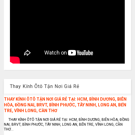
Thay Kính Ôtô Tận Nơi Giá Rẻ
THAY KÍNH ÔTÔ TẬN NƠI GIÁ RẺ TẠI: HCM, BÌNH DƯƠNG, BIÊN
HÒA, ĐỒNG NAI, BRVT, BÌNH PHƯỚC, TÂY NINH, LONG AN, BẾN
TRE, VĨNH LONG, CẦN THƠ
THAY KÍNH ÔTÔ TẬN NƠI GIÁ RẺ TẠI: HCM, BÌNH DƯƠNG, BIÊN HÒA, ĐỒNG
NAI, BRVT, BÌNH PHƯỚC, TÂY NINH, LONG AN, BẾN TRE, VĨNH LONG, CẦN
THƠ...