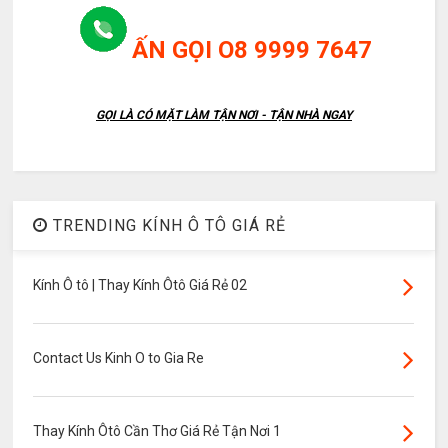
ẤN GỌI O8 9999 7647
GỌI LÀ CÓ MẶT LÀM TẬN NƠI - TẬN NHÀ NGAY
TRENDING KÍNH Ô TÔ GIÁ RẺ
Kính Ô tô | Thay Kính Ôtô Giá Rẻ 02
Contact Us Kinh O to Gia Re
Thay Kính Ôtô Cần Thơ Giá Rẻ Tận Nơi 1