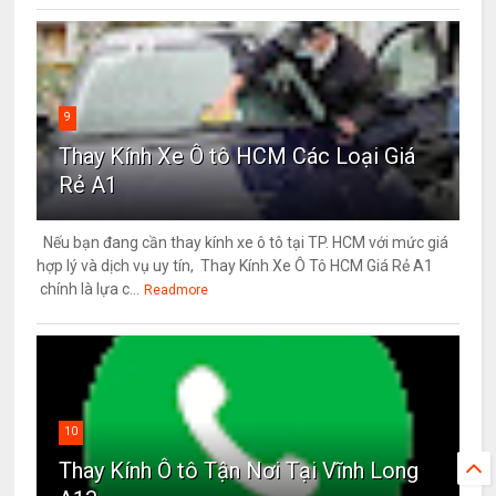
9
Thay Kính Xe Ô tô HCM Các Loại Giá
Rẻ A1
Nếu bạn đang cần thay kính xe ô tô tại TP. HCM với mức giá
hợp lý và dịch vụ uy tín, Thay Kính Xe Ô Tô HCM Giá Rẻ A1
chính là lựa c...
Readmore
10
Thay Kính Ô tô Tận Nơi Tại Vĩnh Long