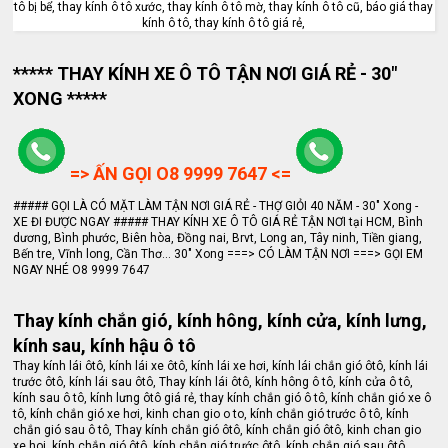
tô bị bể, thay kính ô tô xước, thay kính ô tô mờ, thay kính ô tô cũ, báo giá thay
kính ô tô, thay kính ô tô giá rẻ,
***** THAY KÍNH XE Ô TÔ TẬN NƠI GIÁ RẺ - 30"
XONG *****
=> ẤN GỌI O8 9999 7647 <=
##### GỌI LÀ CÓ MẶT LÀM TẬN NƠI GIÁ RẺ - THỢ GIỎI 40 NĂM - 30" Xong -
XE ĐI ĐƯỢC NGAY ##### THAY KÍNH XE Ô TÔ GIÁ RẺ TẬN NƠI tại HCM, Bình
dương, Bình phước, Biên hòa, Đồng nai, Brvt, Long an, Tây ninh, Tiền giang,
Bến tre, Vĩnh long, Cần Thơ... 30" Xong ===> CÓ LÀM TẬN NƠI ===> GỌI EM
NGAY NHÉ O8 9999 7647
Thay kính chắn gió, kính hông, kính cửa, kính lưng,
kính sau, kính hậu ô tô
Thay kính lái ôtô, kính lái xe ôtô, kính lái xe hơi, kính lái chắn gió ôtô, kính lái
trước ôtô, kính lái sau ôtô, Thay kính lái ôtô, kính hông ô tô, kính cửa ô tô,
kính sau ô tô, kính lưng ôtô giá rẻ, thay kính chắn gió ô tô, kính chắn gió xe ô
tô, kính chắn gió xe hơi, kinh chan gio o to, kính chắn gió trước ô tô, kính
chắn gió sau ô tô, Thay kính chắn gió ôtô, kính chắn gió ôtô, kinh chan gio
xe hoi, kính chắn gió ôtô, kính chắn gió trước ôtô, kính chắn gió sau ôtô,