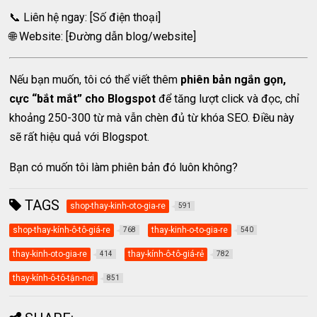
📞 Liên hệ ngay: [Số điện thoại]
🌐 Website: [Đường dẫn blog/website]
Nếu bạn muốn, tôi có thể viết thêm
phiên bản ngắn gọn,
cực “bắt mắt” cho Blogspot
để tăng lượt click và đọc, chỉ
khoảng 250-300 từ mà vẫn chèn đủ từ khóa SEO. Điều này
sẽ rất hiệu quả với Blogspot.
Bạn có muốn tôi làm phiên bản đó luôn không?
TAGS
shop-thay-kinh-oto-gia-re
591
shop-thay-kính-ô-tô-giá-re
thay-kinh-o-to-gia-re
768
540
thay-kinh-oto-gia-re
thay-kính-ô-tô-giá-rẻ
414
782
thay-kính-ô-tô-tận-nơi
851