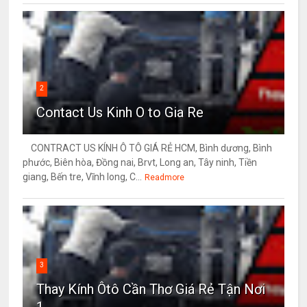
2
Contact Us Kinh O to Gia Re
CONTRACT US KÍNH Ô TÔ GIÁ RẺ HCM, Bình dương, Bình
phước, Biên hòa, Đồng nai, Brvt, Long an, Tây ninh, Tiền
giang, Bến tre, Vĩnh long, C...
Readmore
3
Thay Kính Ôtô Cần Thơ Giá Rẻ Tận Nơi
1