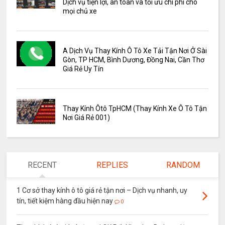
Dịch vụ tiện lợi, an toàn và tối ưu chi phí cho
mọi chủ xe
A Dịch Vụ Thay Kính Ô Tô Xe Tải Tận Nơi Ở Sài
Gòn, TP HCM, Bình Dương, Đồng Nai, Cần Thơ
Giá Rẻ Uy Tín
Thay Kính Ôtô TpHCM (Thay Kính Xe Ô Tô Tận
Nơi Giá Rẻ 001)
RECENT
REPLIES
RANDOM
1 Cơ sở thay kính ô tô giá rẻ tận nơi – Dịch vụ nhanh, uy
tín, tiết kiệm hàng đầu hiện nay
0