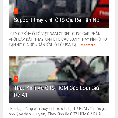
8
Support thay kính Ô tô Giá Rẻ Tận Nơi
CTY CP KÍNH Ô TÔ VIỆT NAM ORDER, CUNG CẤP, PHÂN
PHỐI, LẮP ĐẶT, THAY KÍNH ÔTÔ CÁC LOẠI *THAY KÍNH Ô TÔ
TẬN NƠI GIÁ RẺ #DÁN KÍNH Ô TÔ USA TẬ...
Readmore
9
Thay Kính Xe Ô tô HCM Các Loại Giá
Rẻ A1
Nếu bạn đang cần thay kính xe ô tô tại TP. HCM với mức giá
hợp lý và dịch vụ uy tín, Thay Kính Xe Ô Tô HCM Giá Rẻ A1