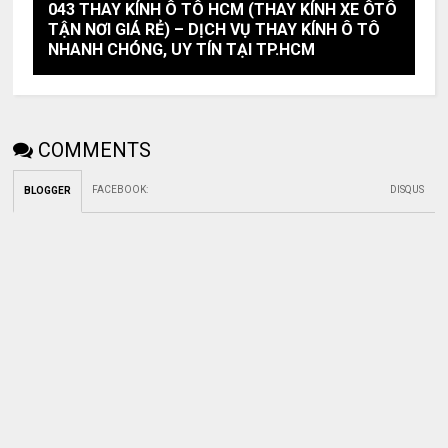
043 THAY KÍNH Ô TÔ HCM (THAY KÍNH XE ÔTÔ
TẬN NƠI GIÁ RẺ) – DỊCH VỤ THAY KÍNH Ô TÔ
NHANH CHÓNG, UY TÍN TẠI TP.HCM
COMMENTS
FACEBOOK
:
DISQUS
BLOGGER