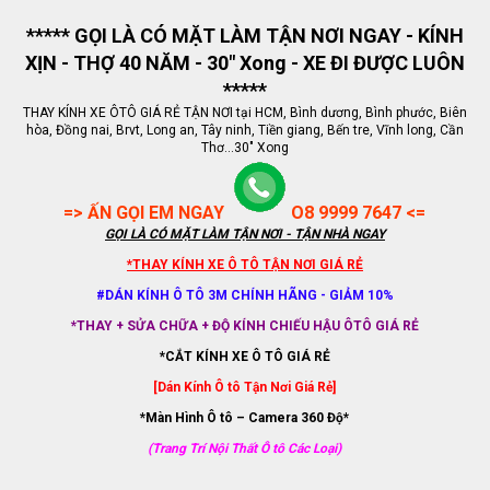
***** GỌI LÀ CÓ MẶT LÀM TẬN NƠI NGAY - KÍNH
XỊN - THỢ 40 NĂM - 30" Xong - XE ĐI ĐƯỢC LUÔN
*****
THAY KÍNH XE ÔTÔ GIÁ RẺ TẬN NƠI tại HCM, Bình dương, Bình phước, Biên
hòa, Đồng nai, Brvt, Long an, Tây ninh, Tiền giang, Bến tre, Vĩnh long, Cần
Thơ...30" Xong
=> ẤN GỌI EM NGAY
O8 9999 7647 <=
GỌI LÀ CÓ MẶT LÀM TẬN NƠI - TẬN NHÀ NGAY
*THAY KÍNH XE Ô TÔ TẬN NƠI GIÁ RẺ
#DÁN KÍNH Ô TÔ 3M CHÍNH HÃNG - GIẢM 10%
*THAY + SỬA CHỮA + ĐỘ KÍNH CHIẾU HẬU ÔTÔ GIÁ RẺ
*CẮT KÍNH XE Ô TÔ GIÁ RẺ
[Dán Kính Ô tô Tận Nơi Giá Rẻ]
*Màn Hình Ô tô – Camera 360 Độ*
(Trang Trí Nội Thất Ô tô Các Loại)