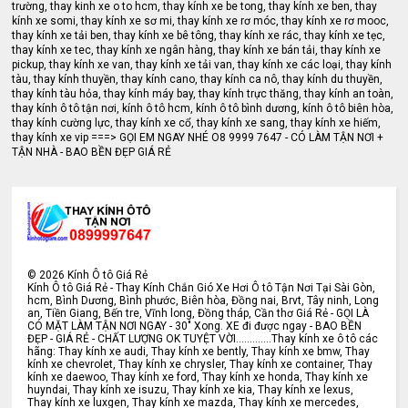
trường, thay kinh xe o to hcm, thay kính xe be tong, thay kính xe ben, thay
kính xe somi, thay kính xe sơ mi, thay kính xe rơ móc, thay kính xe rơ mooc,
thay kính xe tải ben, thay kính xe bê tông, thay kính xe rác, thay kính xe tẹc,
thay kính xe tec, thay kính xe ngân hàng, thay kính xe bán tải, thay kính xe
pickup, thay kính xe van, thay kính xe tải van, thay kính xe các loại, thay kính
tàu, thay kính thuyền, thay kính cano, thay kính ca nô, thay kính du thuyền,
thay kính tàu hỏa, thay kính máy bay, thay kính trực thăng, thay kính an toàn,
thay kính ô tô tận nơi, kính ô tô hcm, kính ô tô bình dương, kính ô tô biên hòa,
thay kính cường lực, thay kính xe cổ, thay kính xe sang, thay kính xe hiếm,
thay kính xe vip ===> GỌI EM NGAY NHÉ O8 9999 7647 - CÓ LÀM TẬN NƠI +
TẬN NHÀ - BAO BỀN ĐẸP GIÁ RẺ
©
2026
Kính Ô tô Giá Rẻ
Kính Ô tô Giá Rẻ - Thay Kính Chắn Gió Xe Hơi Ô tô Tận Nơi Tại Sài Gòn,
hcm, Bình Dương, Bình phước, Biên hòa, Đồng nai, Brvt, Tây ninh, Long
an, Tiền Giang, Bến tre, Vĩnh long, Đồng tháp, Cần thơ Giá Rẻ - GỌI LÀ
CÓ MẶT LÀM TẬN NƠI NGAY - 30" Xong. XE đi được ngay - BAO BỀN
ĐẸP - GIÁ RẺ - CHẤT LƯỢNG OK TUYỆT VỜI.............Thay kính xe ô tô các
hãng: Thay kính xe audi, Thay kính xe bently, Thay kính xe bmw, Thay
kính xe chevrolet, Thay kính xe chrysler, Thay kính xe container, Thay
kính xe daewoo, Thay kính xe ford, Thay kính xe honda, Thay kính xe
huyndai, Thay kính xe isuzu, Thay kính xe kia, Thay kính xe lexus,
Thay kính xe luxgen, Thay kính xe mazda, Thay kính xe mercedes,