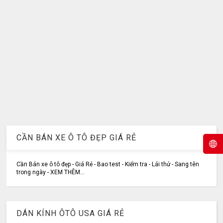
CẦN BÁN XE Ô TÔ ĐẸP GIÁ RẺ
Cần Bán xe ô tô đẹp - Giá Rẻ - Bao test - Kiểm tra - Lái thử - Sang tên
trong ngày - XEM THÊM...
DÁN KÍNH ÔTÔ USA GIÁ RẺ