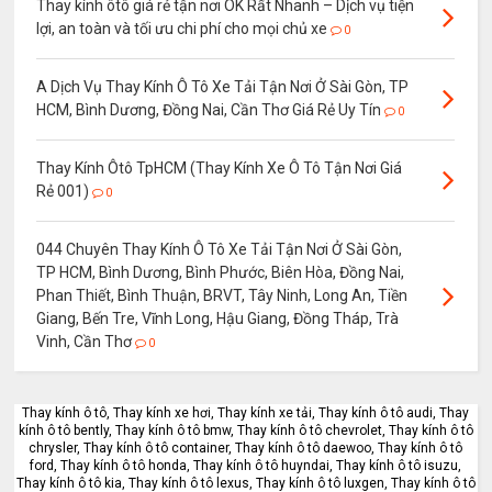
Thay kính ôtô giá rẻ tận nơi OK Rất Nhanh – Dịch vụ tiện
lợi, an toàn và tối ưu chi phí cho mọi chủ xe
0
A Dịch Vụ Thay Kính Ô Tô Xe Tải Tận Nơi Ở Sài Gòn, TP
HCM, Bình Dương, Đồng Nai, Cần Thơ Giá Rẻ Uy Tín
0
Thay Kính Ôtô TpHCM (Thay Kính Xe Ô Tô Tận Nơi Giá
Rẻ 001)
0
044 Chuyên Thay Kính Ô Tô Xe Tải Tận Nơi Ở Sài Gòn,
TP HCM, Bình Dương, Bình Phước, Biên Hòa, Đồng Nai,
Phan Thiết, Bình Thuận, BRVT, Tây Ninh, Long An, Tiền
Giang, Bến Tre, Vĩnh Long, Hậu Giang, Đồng Tháp, Trà
Vinh, Cần Thơ
0
Thay kính ô tô, Thay kính xe hơi, Thay kính xe tải, Thay kính ô tô audi, Thay
kính ô tô bently, Thay kính ô tô bmw, Thay kính ô tô chevrolet, Thay kính ô tô
chrysler, Thay kính ô tô container, Thay kính ô tô daewoo, Thay kính ô tô
ford, Thay kính ô tô honda, Thay kính ô tô huyndai, Thay kính ô tô isuzu,
Thay kính ô tô kia, Thay kính ô tô lexus, Thay kính ô tô luxgen, Thay kính ô tô