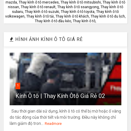
mazda, Thay kính ô tô mercedes, Thay kính ô tô mitsubishi, Thay kính ô tô
nissan, Thay kính ô tô renault, Thay kính ô tô ssangyong, Thay kính ô tô
subaru, Thay kính ô tô suzuki, Thay kính ô tô toyota, Thay kính ô tô
volkswagen, Thay kính ô tô tải, Thay kính ô tô khách, Thay kính ô tô du lịch,
Thay kính ô tô đầu kéo, Thay kính ô tô,
HÌNH ẢNH KÍNH Ô TÔ GIÁ RẺ
1
Kính Ô tô | Thay Kính Ôtô Giá Rẻ 02
Sau thời gian dài sử dụng, kính ô tô có thể bị mờ hoặc ố vàng
do tác động của thời tiết và môi trường. Điều này không chỉ
làm giảm độ tron...
Readmore