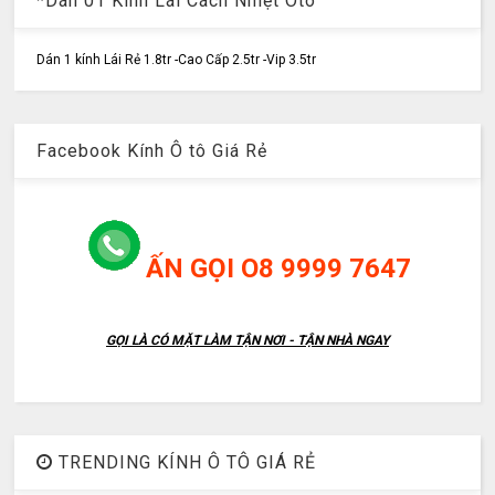
*Dán 01 Kính Lái Cách Nhiệt Ôtô
Dán 1 kính Lái Rẻ 1.8tr -Cao Cấp 2.5tr -Vip 3.5tr
Facebook Kính Ô tô Giá Rẻ
ẤN GỌI O8 9999 7647
GỌI LÀ CÓ MẶT LÀM TẬN NƠI - TẬN NHÀ NGAY
TRENDING KÍNH Ô TÔ GIÁ RẺ