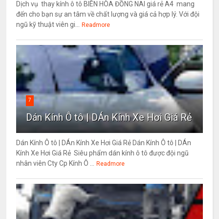
Dịch vụ thay kính ô tô BIÊN HÒA ĐỒNG NAI giá rẻ A4 mang
đến cho bạn sự an tâm về chất lượng và giá cả hợp lý. Với đội
ngũ kỹ thuật viên gi...
Readmore
7
Dán Kính Ô tô | DÁn Kính Xe Hơi Giá Rẻ
Dán Kính Ô tô | DÁn Kính Xe Hơi Giá Rẻ Dán Kính Ô tô | DÁn
Kính Xe Hơi Giá Rẻ Siêu phẩm dán kính ô tô được đội ngũ
nhân viên Cty Cp Kính Ô ...
Readmore