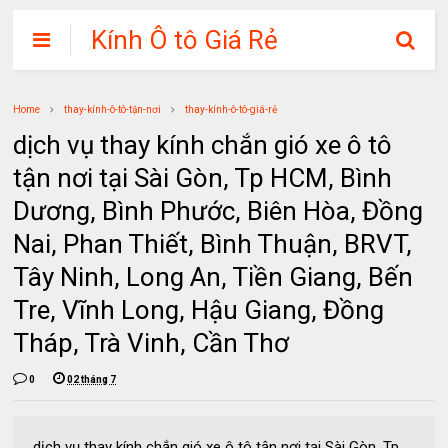
Kính Ô tô Giá Rẻ
Home
thay-kính-ô-tô-tận-nơi
thay-kính-ô-tô-giá-rẻ
dịch vụ thay kính chắn gió xe ô tô
tận nơi tại Sài Gòn, Tp HCM, Bình
Dương, Bình Phước, Biên Hòa, Đồng
Nai, Phan Thiết, Bình Thuận, BRVT,
Tây Ninh, Long An, Tiền Giang, Bến
Tre, Vĩnh Long, Hậu Giang, Đồng
Tháp, Trà Vinh, Cần Thơ
0
02 tháng 7
dịch vụ thay kính chắn gió xe ô tô tận nơi tại Sài Gòn, Tp