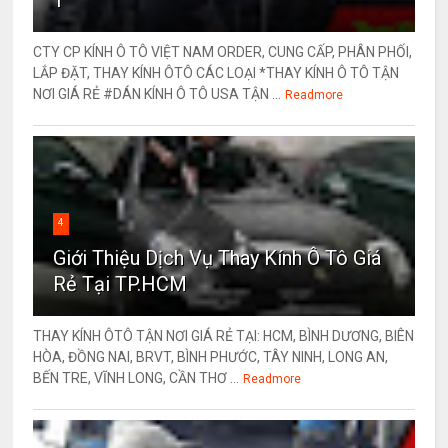
CTY CP KÍNH Ô TÔ VIỆT NAM ORDER, CUNG CẤP, PHÂN PHỐI,
LẮP ĐẶT, THAY KÍNH ÔTÔ CÁC LOẠI *THAY KÍNH Ô TÔ TẬN
NƠI GIÁ RẺ #DÁN KÍNH Ô TÔ USA TẬN ...
Readmore
4
Giới Thiệu Dịch Vụ Thay Kính Ô Tô Giá
Rẻ Tại TP.HCM
THAY KÍNH ÔTÔ TẬN NƠI GIÁ RẺ TẠI: HCM, BÌNH DƯƠNG, BIÊN
HÒA, ĐỒNG NAI, BRVT, BÌNH PHƯỚC, TÂY NINH, LONG AN,
BẾN TRE, VĨNH LONG, CẦN THƠ ...
Readmore