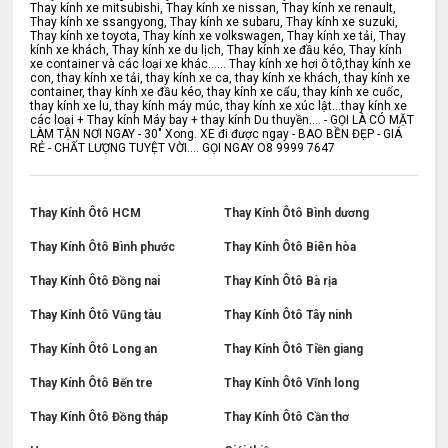
Thay kính xe mitsubishi, Thay kính xe nissan, Thay kính xe renault,
Thay kính xe ssangyong, Thay kính xe subaru, Thay kính xe suzuki,
Thay kính xe toyota, Thay kính xe volkswagen, Thay kính xe tải, Thay
kính xe khách, Thay kính xe du lịch, Thay kính xe đầu kéo, Thay kính
xe container và các loại xe khác...... Thay kính xe hơi ô tô,thay kính xe
con, thay kính xe tải, thay kính xe ca, thay kính xe khách, thay kính xe
container, thay kính xe đầu kéo, thay kính xe cẩu, thay kính xe cuốc,
thay kính xe lu, thay kính máy múc, thay kính xe xúc lật...thay kính xe
các loại + Thay kính Máy bay + thay kính Du thuyền.... - GỌI LÀ CÓ MẶT
LÀM TẬN NƠI NGAY - 30" Xong. XE đi được ngay - BAO BỀN ĐẸP - GIÁ
RẺ - CHẤT LƯỢNG TUYỆT VỜI.... GỌI NGAY O8 9999 7647
Thay Kính Ôtô HCM
Thay Kính Ôtô Bình dương
Thay Kính Ôtô Bình phước
Thay Kính Ôtô Biên hòa
Thay Kính Ôtô Đồng nai
Thay Kính Ôtô Bà rịa
Thay Kính Ôtô Vũng tàu
Thay Kính Ôtô Tây ninh
Thay Kính Ôtô Long an
Thay Kính Ôtô Tiền giang
Thay Kính Ôtô Bến tre
Thay Kính Ôtô Vĩnh long
Thay Kính Ôtô Đồng tháp
Thay Kính Ôtô Cần thơ