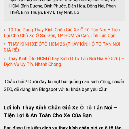
HCM, Bình Dương, Bình Phước, Biên Hòa, Đồng Nai, Phan
Thiết, Bình Thuận, BRVT, Tây Ninh, Lo
10 Tác Dụng Thay Kính Chắn Gió Xe Ô Tô Tận Nơi – Tiện
Lợi Cho Chủ Xe Ở Sài Gòn, TP HCM và Các Tỉnh Lân Cận
THAY KÍNH XE ÔTÔ HCM 26 (THAY KÍNH Ô TÔ TẬN NƠI
GIÁ RẺ)
Thay Kính Ôtô HCM (Thay Kính Ô Tô Tận Nơi Giá Rẻ 026) –
Dịch Vụ Uy Tín, Nhanh Chóng
Chắc chắn! Dưới đây là một bài quảng cáo sinh động, chuẩn
SEO, dễ đăng lên Blogspot với từ khóa bạn yêu cầu:
Lợi Ích Thay Kính Chắn Gió Xe Ô Tô Tận Nơi –
Tiện Lợi & An Toàn Cho Xe Của Bạn
Bạn đang tìm kiếm
dịch vụ thay kính chắn gió xe ô tô tận