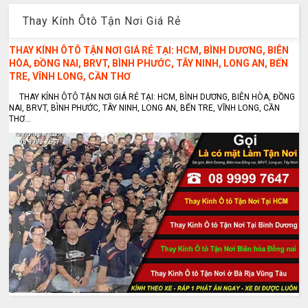
Thay Kính Ôtô Tận Nơi Giá Rẻ
THAY KÍNH ÔTÔ TẬN NƠI GIÁ RẺ TẠI: HCM, BÌNH DƯƠNG, BIÊN
HÒA, ĐỒNG NAI, BRVT, BÌNH PHƯỚC, TÂY NINH, LONG AN, BẾN
TRE, VĨNH LONG, CẦN THƠ
THAY KÍNH ÔTÔ TẬN NƠI GIÁ RẺ TẠI: HCM, BÌNH DƯƠNG, BIÊN HÒA, ĐỒNG
NAI, BRVT, BÌNH PHƯỚC, TÂY NINH, LONG AN, BẾN TRE, VĨNH LONG, CẦN
THƠ...