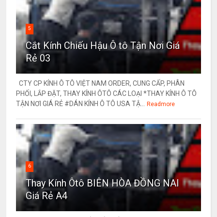
5
Cắt Kính Chiếu Hậu Ô tô Tận Nơi Giá
Rẻ 03
CTY CP KÍNH Ô TÔ VIỆT NAM ORDER, CUNG CẤP, PHÂN
PHỐI, LẮP ĐẶT, THAY KÍNH ÔTÔ CÁC LOẠI *THAY KÍNH Ô TÔ
TẬN NƠI GIÁ RẺ #DÁN KÍNH Ô TÔ USA TẬ...
Readmore
6
Thay Kính Ôtô BIÊN HÒA ĐỒNG NAI
Giá Rẻ A4