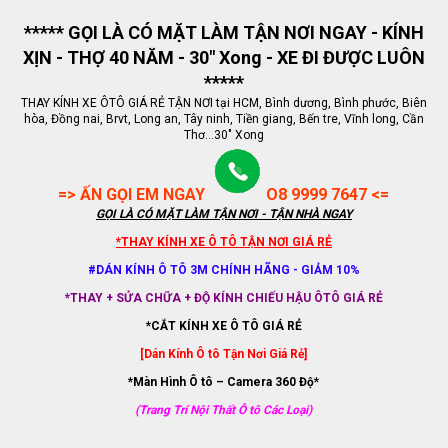
***** GỌI LÀ CÓ MẶT LÀM TẬN NƠI NGAY - KÍNH
XỊN - THỢ 40 NĂM - 30" Xong - XE ĐI ĐƯỢC LUÔN
*****
THAY KÍNH XE ÔTÔ GIÁ RẺ TẬN NƠI tại HCM, Bình dương, Bình phước, Biên
hòa, Đồng nai, Brvt, Long an, Tây ninh, Tiền giang, Bến tre, Vĩnh long, Cần
Thơ...30" Xong
=> ẤN GỌI EM NGAY
O8 9999 7647 <=
GỌI LÀ CÓ MẶT LÀM TẬN NƠI - TẬN NHÀ NGAY
*THAY KÍNH XE Ô TÔ TẬN NƠI GIÁ RẺ
#DÁN KÍNH Ô TÔ 3M CHÍNH HÃNG - GIẢM 10%
*THAY + SỬA CHỮA + ĐỘ KÍNH CHIẾU HẬU ÔTÔ GIÁ RẺ
*CẮT KÍNH XE Ô TÔ GIÁ RẺ
[Dán Kính Ô tô Tận Nơi Giá Rẻ]
*Màn Hình Ô tô – Camera 360 Độ*
(Trang Trí Nội Thất Ô tô Các Loại)