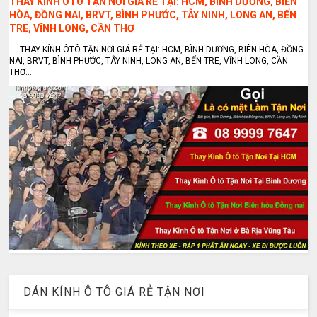
THAY KÍNH ÔTÔ TẬN NƠI GIÁ RẺ TẠI: HCM, BÌNH DƯƠNG, BIÊN
HÒA, ĐỒNG NAI, BRVT, BÌNH PHƯỚC, TÂY NINH, LONG AN, BẾN
TRE, VĨNH LONG, CẦN THƠ
THAY KÍNH ÔTÔ TẬN NƠI GIÁ RẺ TẠI: HCM, BÌNH DƯƠNG, BIÊN HÒA, ĐỒNG
NAI, BRVT, BÌNH PHƯỚC, TÂY NINH, LONG AN, BẾN TRE, VĨNH LONG, CẦN
THƠ...
DÁN KÍNH Ô TÔ GIÁ RẺ TẬN NƠI