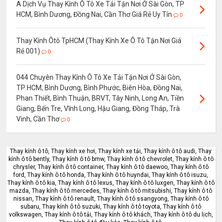
A Dịch Vụ Thay Kính Ô Tô Xe Tải Tận Nơi Ở Sài Gòn, TP
HCM, Bình Dương, Đồng Nai, Cần Thơ Giá Rẻ Uy Tín
0
Thay Kính Ôtô TpHCM (Thay Kính Xe Ô Tô Tận Nơi Giá
Rẻ 001)
0
044 Chuyên Thay Kính Ô Tô Xe Tải Tận Nơi Ở Sài Gòn,
TP HCM, Bình Dương, Bình Phước, Biên Hòa, Đồng Nai,
Phan Thiết, Bình Thuận, BRVT, Tây Ninh, Long An, Tiền
Giang, Bến Tre, Vĩnh Long, Hậu Giang, Đồng Tháp, Trà
Vinh, Cần Thơ
0
Thay kính ô tô, Thay kính xe hơi, Thay kính xe tải, Thay kính ô tô audi, Thay
kính ô tô bently, Thay kính ô tô bmw, Thay kính ô tô chevrolet, Thay kính ô tô
chrysler, Thay kính ô tô container, Thay kính ô tô daewoo, Thay kính ô tô
ford, Thay kính ô tô honda, Thay kính ô tô huyndai, Thay kính ô tô isuzu,
Thay kính ô tô kia, Thay kính ô tô lexus, Thay kính ô tô luxgen, Thay kính ô tô
mazda, Thay kính ô tô mercedes, Thay kính ô tô mitsubishi, Thay kính ô tô
nissan, Thay kính ô tô renault, Thay kính ô tô ssangyong, Thay kính ô tô
subaru, Thay kính ô tô suzuki, Thay kính ô tô toyota, Thay kính ô tô
volkswagen, Thay kính ô tô tải, Thay kính ô tô khách, Thay kính ô tô du lịch,