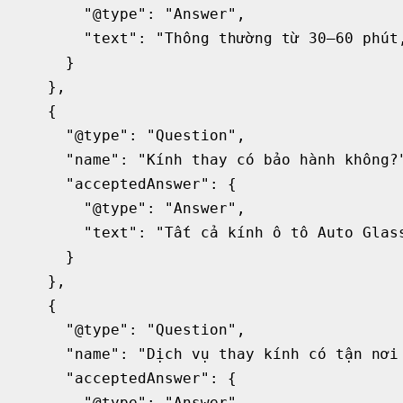
        "@type": "Answer",

        "text": "Thông thường từ 30–60 phút,
      }

    },

    {

      "@type": "Question",

      "name": "Kính thay có bảo hành không?"
      "acceptedAnswer": {

        "@type": "Answer",

        "text": "Tất cả kính ô tô Auto Glas
      }

    },

    {

      "@type": "Question",

      "name": "Dịch vụ thay kính có tận nơi 
      "acceptedAnswer": {

        "@type": "Answer",
