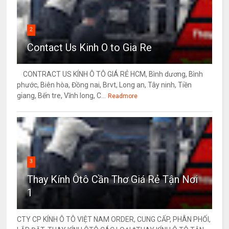
2
Contact Us Kinh O to Gia Re
CONTRACT US KÍNH Ô TÔ GIÁ RẺ HCM, Bình dương, Bình
phước, Biên hòa, Đồng nai, Brvt, Long an, Tây ninh, Tiền
giang, Bến tre, Vĩnh long, C...
Readmore
3
Thay Kính Ôtô Cần Thơ Giá Rẻ Tận Nơi
1
CTY CP KÍNH Ô TÔ VIỆT NAM ORDER, CUNG CẤP, PHÂN PHỐI,