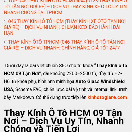
TOP 045 THAY KÍNH ÔTÔ HCM 045A (0123 THAY KÍNH Ô
TÔ TẬN NƠI GIÁ RẺ) – DỊCH VỤ THAY KÍNH XE Ô TÔ UY TÍN,
NHANH CHÓNG TẠI TP.HCM
046 THAY KÍNH Ô TÔ HCM (THAY KÍNH XE ÔTÔ TẬN NƠI
GIÁ RẺ) – DỊCH VỤ NHANH, CHUẨN KEO, BẢO HÀNH DÀI
HẠN
THAY KÍNH ÔTÔ TPHCM (046 THAY KÍNH Ô TÔ TẬN NƠI
GIÁ RẺ) – DỊCH VỤ NHANH, CHÍNH HÃNG, GIÁ TỐT 24/7
Dưới đây là bài viết chuẩn SEO cho từ khóa
“Thay kính ô tô
HCM 09 Tận Nơi”
, dài khoảng 2200–2500 từ, đầy đủ H2-
H6, từ khóa phụ, hình ảnh minh họa
Auto Glass Windshield
USA
, Schema FAQ, chiến lược bài vệ tinh và internal link, trình
bày Markdown. Có thể đăng trực tiếp lên
kinhotogiare.com
.
Thay Kính Ô Tô HCM 09 Tận
Nơi – Dịch Vụ Uy Tín, Nhanh
Chóng và Tiện Lợi