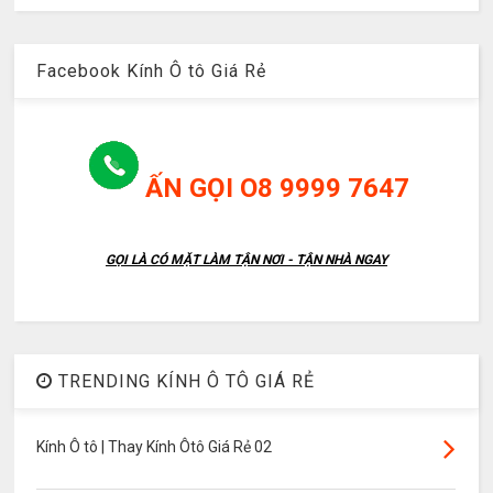
Facebook Kính Ô tô Giá Rẻ
ẤN GỌI O8 9999 7647
GỌI LÀ CÓ MẶT LÀM TẬN NƠI - TẬN NHÀ NGAY
TRENDING KÍNH Ô TÔ GIÁ RẺ
Kính Ô tô | Thay Kính Ôtô Giá Rẻ 02