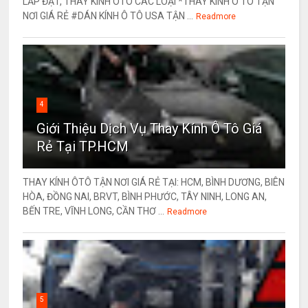
LẮP ĐẶT, THAY KÍNH ÔTÔ CÁC LOẠI *THAY KÍNH Ô TÔ TẬN
NƠI GIÁ RẺ #DÁN KÍNH Ô TÔ USA TẬN ...
Readmore
4
Giới Thiệu Dịch Vụ Thay Kính Ô Tô Giá
Rẻ Tại TP.HCM
THAY KÍNH ÔTÔ TẬN NƠI GIÁ RẺ TẠI: HCM, BÌNH DƯƠNG, BIÊN
HÒA, ĐỒNG NAI, BRVT, BÌNH PHƯỚC, TÂY NINH, LONG AN,
BẾN TRE, VĨNH LONG, CẦN THƠ ...
Readmore
5