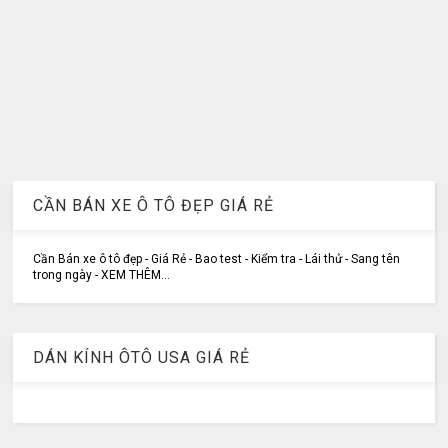
CẦN BÁN XE Ô TÔ ĐẸP GIÁ RẺ
Cần Bán xe ô tô đẹp - Giá Rẻ - Bao test - Kiểm tra - Lái thử - Sang tên
trong ngày - XEM THÊM...
DÁN KÍNH ÔTÔ USA GIÁ RẺ