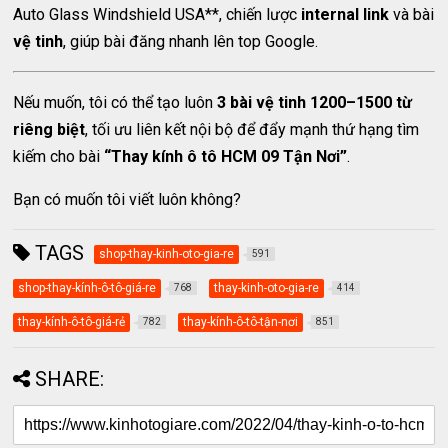
Auto Glass Windshield USA**, chiến lược
internal link
và bài
vệ tinh
, giúp bài đăng nhanh lên top Google.
Nếu muốn, tôi có thể tạo luôn
3 bài vệ tinh 1200–1500 từ
riêng biệt
, tối ưu liên kết nội bộ để đẩy mạnh thứ hạng tìm
kiếm cho bài
“Thay kính ô tô HCM 09 Tận Nơi”
.
Bạn có muốn tôi viết luôn không?
TAGS
shop-thay-kinh-oto-gia-re
591
shop-thay-kính-ô-tô-giá-re
thay-kinh-oto-gia-re
768
414
thay-kính-ô-tô-giá-rẻ
thay-kính-ô-tô-tận-nơi
782
851
SHARE: