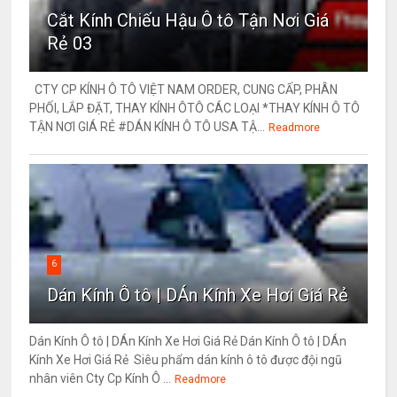
Cắt Kính Chiếu Hậu Ô tô Tận Nơi Giá
Rẻ 03
CTY CP KÍNH Ô TÔ VIỆT NAM ORDER, CUNG CẤP, PHÂN
PHỐI, LẮP ĐẶT, THAY KÍNH ÔTÔ CÁC LOẠI *THAY KÍNH Ô TÔ
TẬN NƠI GIÁ RẺ #DÁN KÍNH Ô TÔ USA TẬ...
Readmore
6
Dán Kính Ô tô | DÁn Kính Xe Hơi Giá Rẻ
Dán Kính Ô tô | DÁn Kính Xe Hơi Giá Rẻ Dán Kính Ô tô | DÁn
Kính Xe Hơi Giá Rẻ Siêu phẩm dán kính ô tô được đội ngũ
nhân viên Cty Cp Kính Ô ...
Readmore