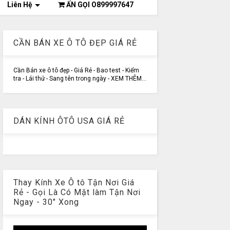
Liên Hệ
ẤN GỌI O899997647
CẦN BÁN XE Ô TÔ ĐẸP GIÁ RẺ
Cần Bán xe ô tô đẹp - Giá Rẻ - Bao test - Kiểm
tra - Lái thử - Sang tên trong ngày - XEM THÊM...
DÁN KÍNH ÔTÔ USA GIÁ RẺ
Thay Kính Xe Ô tô Tận Nơi Giá
Rẻ - Gọi Là Có Mặt làm Tận Nơi
Ngay - 30" Xong