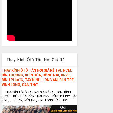
Thay Kính Ôtô Tận Nơi Giá Rẻ
THAY KÍNH ÔTÔ TẬN NƠI GIÁ RẺ TẠI: HCM,
BÌNH DƯƠNG, BIÊN HÒA, ĐỒNG NAI, BRVT,
BÌNH PHƯỚC, TÂY NINH, LONG AN, BẾN TRE,
VĨNH LONG, CẦN THƠ
THAY KÍNH ÔTÔ TẬN NƠI GIÁ RẺ TẠI: HCM, BÌNH
DƯƠNG, BIÊN HÒA, ĐỒNG NAI, BRVT, BÌNH PHƯỚC, TÂY
NINH, LONG AN, BẾN TRE, VĨNH LONG, CẦN THƠ...