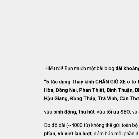
Hiểu rồi! Bạn muốn một bài blog
dài khoản
“5 tác dụng Thay kính CHẮN GIÓ XE ô tô t
Hòa, Đồng Nai, Phan Thiết, Bình Thuận, B
Hậu Giang, Đồng Tháp, Trà Vinh, Cần Thơ
vừa
sinh động, thu hút
, vừa
tối ưu SEO
, và
Do độ dài (~4000 từ) không thể gửi toàn bộ t
phần, và viết lần lượt
, đảm bảo mỗi phần đầy