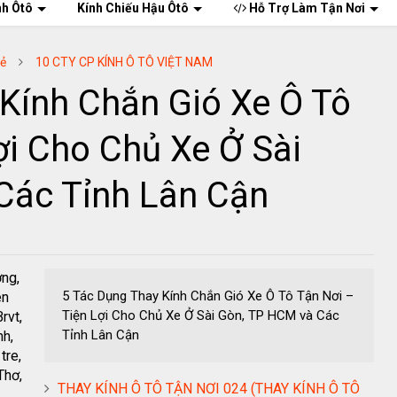
nh Ôtô
Kính Chiếu Hậu Ôtô
Hỗ Trợ Làm Tận Nơi
Rẻ
10 CTY CP KÍNH Ô TÔ VIỆT NAM
Kính Chắn Gió Xe Ô Tô
ợi Cho Chủ Xe Ở Sài
Các Tỉnh Lân Cận
ơng,
5 Tác Dụng Thay Kính Chắn Gió Xe Ô Tô Tận Nơi –
ên
Tiện Lợi Cho Chủ Xe Ở Sài Gòn, TP HCM và Các
rvt,
Tỉnh Lân Cận
nh,
tre,
Thơ,
THAY KÍNH Ô TÔ TẬN NƠI 024 (THAY KÍNH Ô TÔ