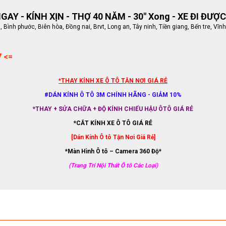
AY - KÍNH XỊN - THỢ 40 NĂM - 30" Xong - XE ĐI ĐƯỢC
ình phước, Biên hòa, Đồng nai, Brvt, Long an, Tây ninh, Tiền giang, Bến tre, Vĩnh
7 <=
*THAY KÍNH XE Ô TÔ TẬN NƠI GIÁ RẺ
#DÁN KÍNH Ô TÔ 3M CHÍNH HÃNG - GIẢM 10%
*THAY + SỬA CHỮA + ĐỘ KÍNH CHIẾU HẬU ÔTÔ GIÁ RẺ
*CẮT KÍNH XE Ô TÔ GIÁ RẺ
[Dán Kính Ô tô Tận Nơi Giá Rẻ]
*Màn Hình Ô tô – Camera 360 Độ*
(Trang Trí Nội Thất Ô tô Các Loại)