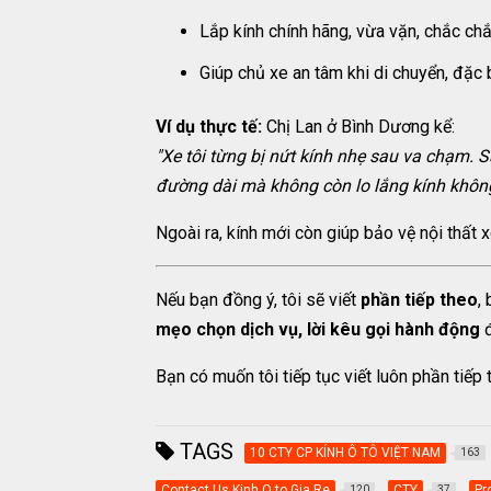
Lắp kính chính hãng, vừa vặn, chắc ch
Giúp chủ xe an tâm khi di chuyển, đặc 
Ví dụ thực tế:
Chị Lan ở Bình Dương kể:
"Xe tôi từng bị nứt kính nhẹ sau va chạm. Sa
đường dài mà không còn lo lắng kính khôn
Ngoài ra, kính mới còn giúp bảo vệ nội thất xe
Nếu bạn đồng ý, tôi sẽ viết
phần tiếp theo
,
mẹo chọn dịch vụ, lời kêu gọi hành động
đ
Bạn có muốn tôi tiếp tục viết luôn phần tiếp
TAGS
10 CTY CP KÍNH Ô TÔ VIỆT NAM
163
Contact Us Kinh O to Gia Re
CTY
Pr
120
37