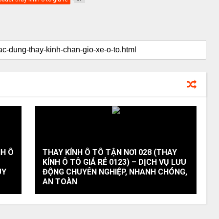
NH Ô
THAY KÍNH Ô TÔ TẬN NƠI 028 (THAY
KÍNH Ô TÔ GIÁ RẺ 0123) – DỊCH VỤ LƯU
UY
ĐỘNG CHUYÊN NGHIỆP, NHANH CHÓNG,
AN TOÀN