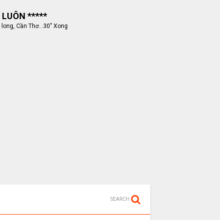
 LUÔN *****
 long, Cần Thơ...30" Xong
SEARCH