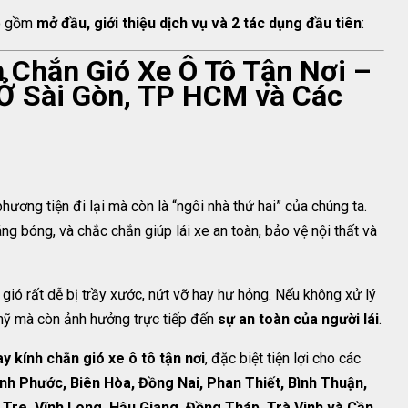
o gồm
mở đầu, giới thiệu dịch vụ và 2 tác dụng đầu tiên
:
 Chắn Gió Xe Ô Tô Tận Nơi –
 Ở Sài Gòn, TP HCM và Các
phương tiện đi lại mà còn là “ngôi nhà thứ hai” của chúng ta.
ng bóng, và chắc chắn giúp lái xe an toàn, bảo vệ nội thất và
 gió rất dễ bị trầy xước, nứt vỡ hay hư hỏng. Nếu không xử lý
 mỹ mà còn ảnh hưởng trực tiếp đến
sự an toàn của người lái
.
ay kính chắn gió xe ô tô tận nơi
, đặc biệt tiện lợi cho các
nh Phước, Biên Hòa, Đồng Nai, Phan Thiết, Bình Thuận,
 Tre, Vĩnh Long, Hậu Giang, Đồng Tháp, Trà Vinh và Cần