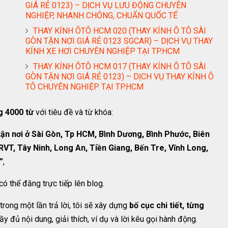
GIÁ RẺ 0123) – DỊCH VỤ LƯU ĐỘNG CHUYÊN
NGHIỆP, NHANH CHÓNG, CHUẨN QUỐC TẾ
THAY KÍNH ÔTÔ HCM 020 (THAY KÍNH Ô TÔ SÀI
GÒN TẬN NƠI GIÁ RẺ 0123 SGCAR) – DỊCH VỤ THAY
KÍNH XE HƠI CHUYÊN NGHIỆP TẠI TP.HCM
THAY KÍNH ÔTÔ HCM 017 (THAY KÍNH Ô TÔ SÀI
GÒN TẬN NƠI GIÁ RẺ 0123) – DỊCH VỤ THAY KÍNH Ô
TÔ CHUYÊN NGHIỆP TẠI TP.HCM
g 4000 từ
với tiêu đề và từ khóa:
ận nơi ở Sài Gòn, Tp HCM, Bình Dương, Bình Phước, Biên
RVT, Tây Ninh, Long An, Tiền Giang, Bến Tre, Vĩnh Long,
”
,
 có thể đăng trực tiếp lên blog.
rong một lần trả lời, tôi sẽ xây dựng
bố cục chi tiết, từng
 đủ nội dung, giải thích, ví dụ và lời kêu gọi hành động.