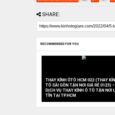
SHARE:
RECOMMENDED FOR YOU
THAY KÍNH ÔTÔ HCM 022 (THAY KÍ
TÔ SÀI GÒN TẬN NƠI GIÁ RẺ 0123) –
DỊCH VỤ THAY KÍNH Ô TÔ TẬN NƠI 
TÍN TẠI TP.HCM