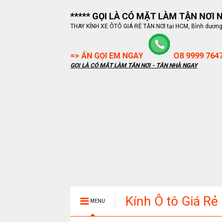
***** GỌI LÀ CÓ MẶT LÀM TẬN NƠI NG
THAY KÍNH XE ÔTÔ GIÁ RẺ TẬN NƠI tại HCM, Bình dương, B
=> ẤN GỌI EM NGAY
O8 9999 764
GỌI LÀ CÓ MẶT LÀM TẬN NƠI - TẬN NHÀ NGAY
Kính Ô tô Giá Rẻ
MENU