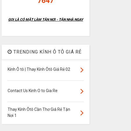
7647
GỌI LÀ CÓ MẶT LÀM TẬN NƠI - TẬN NHÀ NGAY
TRENDING KÍNH Ô TÔ GIÁ RẺ
Kính Ô tô | Thay Kính Ôtô Giá Rẻ 02
Contact Us Kinh O to Gia Re
Thay Kính Ôtô Cần Thơ Giá Rẻ Tận
Nơi 1