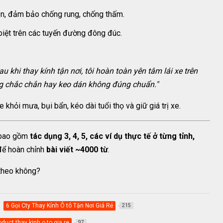
ắn, đảm bảo chống rung, chống thấm.
biệt trên các tuyến đường đông đúc.
u khi thay kính tận nơi, tôi hoàn toàn yên tâm lái xe trên
g chắc chắn hay keo dán không đúng chuẩn."
 khỏi mưa, bụi bẩn, kéo dài tuổi thọ và giữ giá trị xe.
 bao gồm
tác dụng 3, 4, 5, các ví dụ thực tế ở từng tỉnh,
ể hoàn chỉnh
bài viết ~4000 từ
.
 theo không?
6 Gọi Cty Thay Kính Ô tô Tận Nơi Giá Rẻ
215
oduct thay kinh o to gia re
97