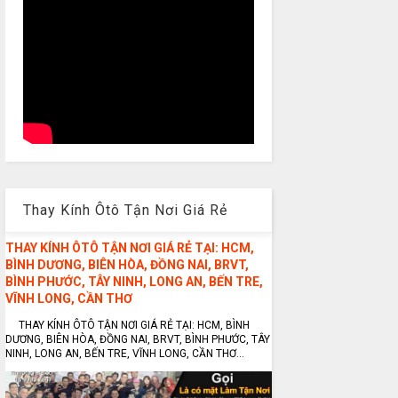
Thay Kính Ôtô Tận Nơi Giá Rẻ
THAY KÍNH ÔTÔ TẬN NƠI GIÁ RẺ TẠI: HCM,
BÌNH DƯƠNG, BIÊN HÒA, ĐỒNG NAI, BRVT,
BÌNH PHƯỚC, TÂY NINH, LONG AN, BẾN TRE,
VĨNH LONG, CẦN THƠ
THAY KÍNH ÔTÔ TẬN NƠI GIÁ RẺ TẠI: HCM, BÌNH
DƯƠNG, BIÊN HÒA, ĐỒNG NAI, BRVT, BÌNH PHƯỚC, TÂY
NINH, LONG AN, BẾN TRE, VĨNH LONG, CẦN THƠ...