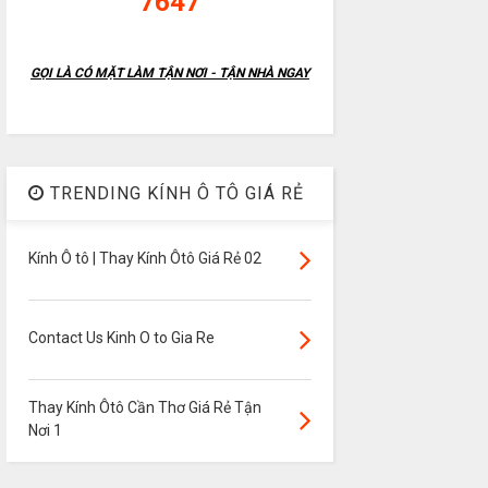
7647
GỌI LÀ CÓ MẶT LÀM TẬN NƠI - TẬN NHÀ NGAY
TRENDING KÍNH Ô TÔ GIÁ RẺ
Kính Ô tô | Thay Kính Ôtô Giá Rẻ 02
Contact Us Kinh O to Gia Re
Thay Kính Ôtô Cần Thơ Giá Rẻ Tận
Nơi 1