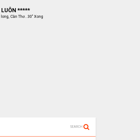
 LUÔN *****
 long, Cần Thơ...30" Xong
SEARCH