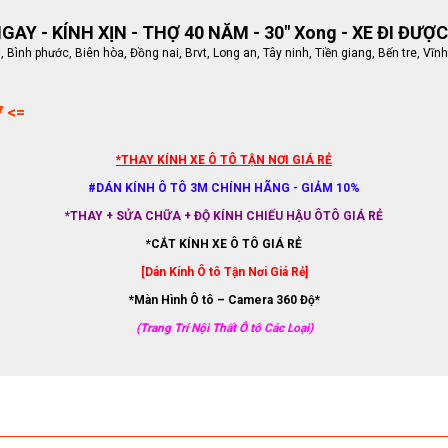
AY - KÍNH XỊN - THỢ 40 NĂM - 30" Xong - XE ĐI ĐƯỢC
ình phước, Biên hòa, Đồng nai, Brvt, Long an, Tây ninh, Tiền giang, Bến tre, Vĩnh
7 <=
*THAY KÍNH XE Ô TÔ TẬN NƠI GIÁ RẺ
#DÁN KÍNH Ô TÔ 3M CHÍNH HÃNG - GIẢM 10%
*THAY + SỬA CHỮA + ĐỘ KÍNH CHIẾU HẬU ÔTÔ GIÁ RẺ
*CẮT KÍNH XE Ô TÔ GIÁ RẺ
[Dán Kính Ô tô Tận Nơi Giá Rẻ]
*Màn Hình Ô tô – Camera 360 Độ*
(Trang Trí Nội Thất Ô tô Các Loại)