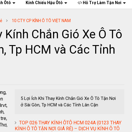
nh Ôtô
Kính Chiếu Hậu Ôtô
Hỗ Trợ Làm Tận Nơi
Rẻ
10 CTY CP KÍNH Ô TÔ VIỆT NAM
ay Kính Chắn Gió Xe Ô Tô
n, Tp HCM và Các Tỉnh
ơng,
5 Lợi Ích Khi Thay Kính Chắn Gió Xe Ô Tô Tận Nơi
ên
ở Sài Gòn, Tp HCM và Các Tỉnh Lân Cận
rvt,
nh,
tre,
TOP 026 THAY KÍNH ÔTÔ HCM 024A (0123 THAY
Thơ,
KÍNH Ô TÔ TẬN NƠI GIÁ RẺ) – DỊCH VỤ KÍNH Ô TÔ