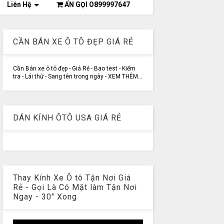
Liên Hệ
ẤN GỌI O899997647
CẦN BÁN XE Ô TÔ ĐẸP GIÁ RẺ
Cần Bán xe ô tô đẹp - Giá Rẻ - Bao test - Kiểm
tra - Lái thử - Sang tên trong ngày - XEM THÊM...
DÁN KÍNH ÔTÔ USA GIÁ RẺ
Thay Kính Xe Ô tô Tận Nơi Giá
Rẻ - Gọi Là Có Mặt làm Tận Nơi
Ngay - 30" Xong