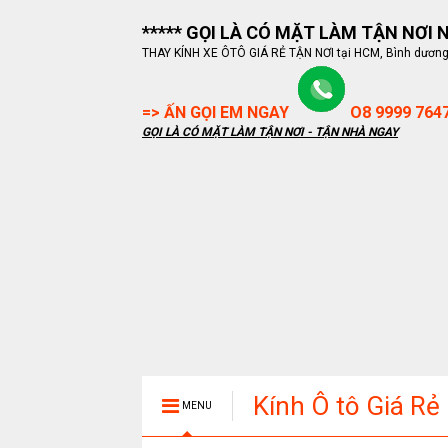
***** GỌI LÀ CÓ MẶT LÀM TẬN NƠI NG
THAY KÍNH XE ÔTÔ GIÁ RẺ TẬN NƠI tại HCM, Bình dương, B
=> ẤN GỌI EM NGAY
O8 9999 764
GỌI LÀ CÓ MẶT LÀM TẬN NƠI - TẬN NHÀ NGAY
Kính Ô tô Giá Rẻ
MENU