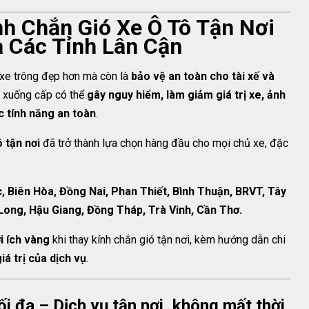
ính Chắn Gió Xe Ô Tô Tận Nơi
à Các Tỉnh Lân Cận
 xe trông đẹp hơn mà còn là
bảo vệ an toàn cho tài xế và
ay xuống cấp có thể
gây nguy hiểm, làm giảm giá trị xe, ảnh
c tính năng an toàn
.
ô tận nơi
đã trở thành lựa chọn hàng đầu cho mọi chủ xe, đặc
, Biên Hòa, Đồng Nai, Phan Thiết, Bình Thuận, BRVT, Tây
 Long, Hậu Giang, Đồng Tháp, Trà Vinh, Cần Thơ.
ợi ích vàng
khi thay kính chắn gió tận nơi, kèm hướng dẫn chi
iá trị của dịch vụ
.
 tối đa – Dịch vụ tận nơi, không mất thời