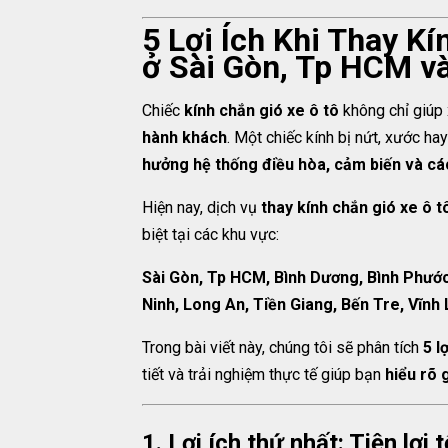
5 Lợi Ích Khi Thay K
ở Sài Gòn, Tp HCM v
Chiếc
kính chắn gió xe ô tô
không chỉ giúp
hành khách
. Một chiếc kính bị nứt, xước h
hưởng hệ thống điều hòa, cảm biến và cá
Hiện nay, dịch vụ
thay kính chắn gió xe ô t
biệt tại các khu vực:
Sài Gòn, Tp HCM, Bình Dương, Bình Phước
Ninh, Long An, Tiền Giang, Bến Tre, Vĩnh
Trong bài viết này, chúng tôi sẽ phân tích
5 l
tiết và trải nghiệm thực tế giúp bạn
hiểu rõ g
1. Lợi ích thứ nhất: Tiện lợi