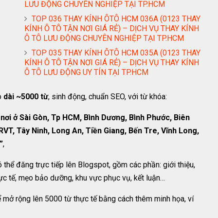
LƯU ĐỘNG CHUYÊN NGHIỆP TẠI TP.HCM
TOP 036 THAY KÍNH ÔTÔ HCM 036A (0123 THAY
KÍNH Ô TÔ TẬN NƠI GIÁ RẺ) – DỊCH VỤ THAY KÍNH
Ô TÔ LƯU ĐỘNG CHUYÊN NGHIỆP TẠI TP.HCM
TOP 035 THAY KÍNH ÔTÔ HCM 035A (0123 THAY
KÍNH Ô TÔ TẬN NƠI GIÁ RẺ) – DỊCH VỤ THAY KÍNH
Ô TÔ LƯU ĐỘNG UY TÍN TẠI TP.HCM
o
dài ~5000 từ
, sinh động, chuẩn SEO, với từ khóa:
n nơi ở Sài Gòn, Tp HCM, Bình Dương, Bình Phước, Biên
RVT, Tây Ninh, Long An, Tiền Giang, Bến Tre, Vĩnh Long,
”
,
có thể đăng trực tiếp lên Blogspot, gồm các phần: giới thiệu,
thực tế, mẹo bảo dưỡng, khu vực phục vụ, kết luận…
hể mở rộng lên 5000 từ thực tế bằng cách thêm minh họa, ví