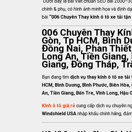
Dưới đây là bài viết chuẩn SEO dài 2000–300
chính & phụ, có hình ảnh minh họa và định
bài
“006 Chuyên Thay kính ô tô xe tải tận 
006 Chuyên Thay Kính
Gòn, Tp HCM, Bình D
Đồng Nai, Phan Thiết
Long An, Tiền Giang,
Giang, Đồng Tháp, Tr
Bạn đang tìm
dịch vụ thay kính ô tô xe tải 
HCM, Bình Dương, Bình Phước, Biên Hòa, 
An, Tiền Giang, Bến Tre, Vĩnh Long, Hậu 
Kính ô tô giá rẻ
cung cấp dịch vụ chuyên ngh
Windshield USA
nhập khẩu chính hãng, đảm b