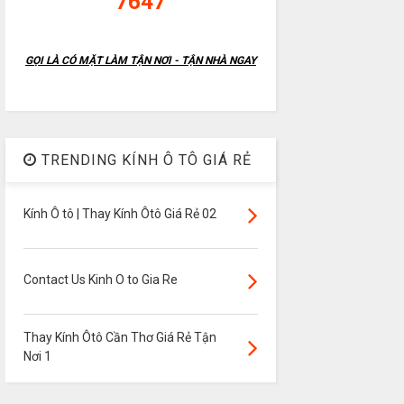
7647
GỌI LÀ CÓ MẶT LÀM TẬN NƠI - TẬN NHÀ NGAY
TRENDING KÍNH Ô TÔ GIÁ RẺ
Kính Ô tô | Thay Kính Ôtô Giá Rẻ 02
Contact Us Kinh O to Gia Re
Thay Kính Ôtô Cần Thơ Giá Rẻ Tận
Nơi 1