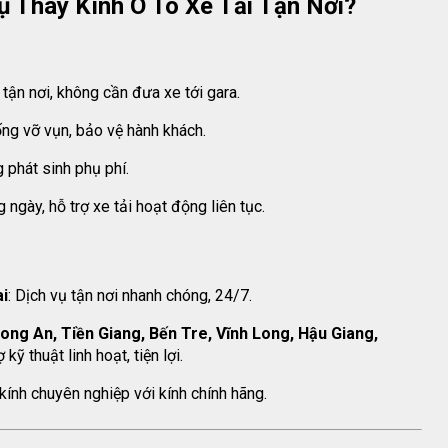
ụ Thay Kính Ô Tô Xe Tải Tận Nơi?
 tận nơi, không cần đưa xe tới gara.
ống vỡ vụn, bảo vệ hành khách.
g phát sinh phụ phí.
g ngày, hỗ trợ xe tải hoạt động liên tục.
ai
: Dịch vụ tận nơi nhanh chóng, 24/7.
ong An, Tiền Giang, Bến Tre, Vĩnh Long, Hậu Giang,
ợ kỹ thuật linh hoạt, tiện lợi.
 kính chuyên nghiệp với kính chính hãng.