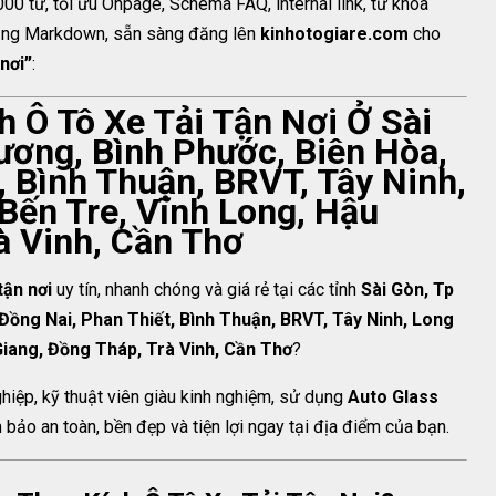
0 từ, tối ưu Onpage, Schema FAQ, internal link, từ khóa
 dạng Markdown, sẵn sàng đăng lên
kinhotogiare.com
cho
nơi”
:
 Ô Tô Xe Tải Tận Nơi Ở Sài
ương, Bình Phước, Biên Hòa,
, Bình Thuận, BRVT, Tây Ninh,
 Bến Tre, Vĩnh Long, Hậu
à Vinh, Cần Thơ
tận nơi
uy tín, nhanh chóng và giá rẻ tại các tỉnh
Sài Gòn, Tp
Đồng Nai, Phan Thiết, Bình Thuận, BRVT, Tây Ninh, Long
Giang, Đồng Tháp, Trà Vinh, Cần Thơ
?
iệp, kỹ thuật viên giàu kinh nghiệm, sử dụng
Auto Glass
ảo an toàn, bền đẹp và tiện lợi ngay tại địa điểm của bạn.