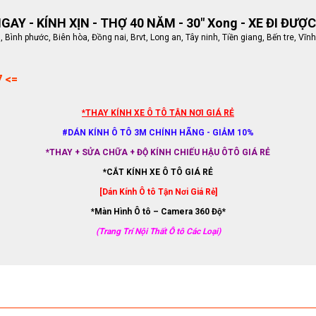
AY - KÍNH XỊN - THỢ 40 NĂM - 30" Xong - XE ĐI ĐƯỢC
ình phước, Biên hòa, Đồng nai, Brvt, Long an, Tây ninh, Tiền giang, Bến tre, Vĩnh
7 <=
*THAY KÍNH XE Ô TÔ TẬN NƠI GIÁ RẺ
#DÁN KÍNH Ô TÔ 3M CHÍNH HÃNG - GIẢM 10%
*THAY + SỬA CHỮA + ĐỘ KÍNH CHIẾU HẬU ÔTÔ GIÁ RẺ
*CẮT KÍNH XE Ô TÔ GIÁ RẺ
[Dán Kính Ô tô Tận Nơi Giá Rẻ]
*Màn Hình Ô tô – Camera 360 Độ*
(Trang Trí Nội Thất Ô tô Các Loại)