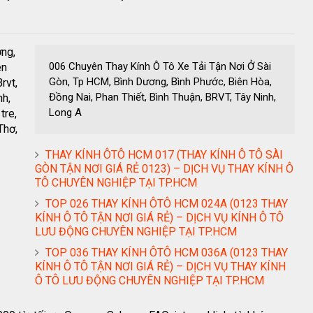
ơng,
006 Chuyên Thay Kính Ô Tô Xe Tải Tận Nơi Ở Sài
ên
Gòn, Tp HCM, Bình Dương, Bình Phước, Biên Hòa,
rvt,
Đồng Nai, Phan Thiết, Bình Thuận, BRVT, Tây Ninh,
nh,
Long A
tre,
Thơ,
THAY KÍNH ÔTÔ HCM 017 (THAY KÍNH Ô TÔ SÀI
GÒN TẬN NƠI GIÁ RẺ 0123) – DỊCH VỤ THAY KÍNH Ô
TÔ CHUYÊN NGHIỆP TẠI TP.HCM
TOP 026 THAY KÍNH ÔTÔ HCM 024A (0123 THAY
KÍNH Ô TÔ TẬN NƠI GIÁ RẺ) – DỊCH VỤ KÍNH Ô TÔ
LƯU ĐỘNG CHUYÊN NGHIỆP TẠI TP.HCM
TOP 036 THAY KÍNH ÔTÔ HCM 036A (0123 THAY
KÍNH Ô TÔ TẬN NƠI GIÁ RẺ) – DỊCH VỤ THAY KÍNH
Ô TÔ LƯU ĐỘNG CHUYÊN NGHIỆP TẠI TP.HCM