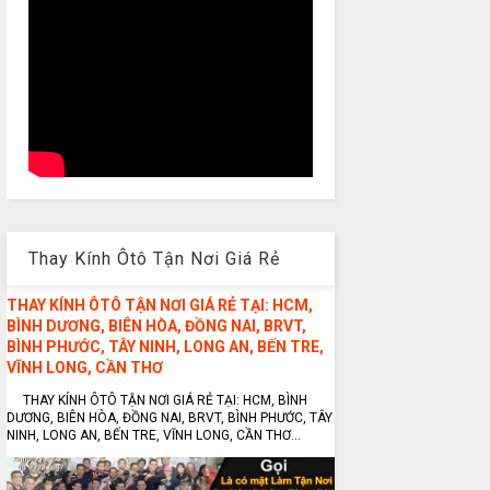
Thay Kính Ôtô Tận Nơi Giá Rẻ
THAY KÍNH ÔTÔ TẬN NƠI GIÁ RẺ TẠI: HCM,
BÌNH DƯƠNG, BIÊN HÒA, ĐỒNG NAI, BRVT,
BÌNH PHƯỚC, TÂY NINH, LONG AN, BẾN TRE,
VĨNH LONG, CẦN THƠ
THAY KÍNH ÔTÔ TẬN NƠI GIÁ RẺ TẠI: HCM, BÌNH
DƯƠNG, BIÊN HÒA, ĐỒNG NAI, BRVT, BÌNH PHƯỚC, TÂY
NINH, LONG AN, BẾN TRE, VĨNH LONG, CẦN THƠ...