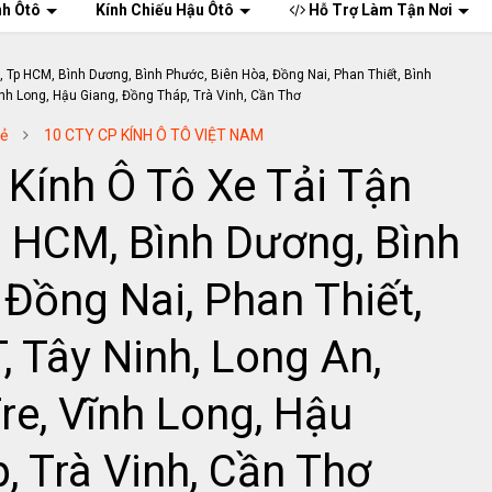
nh Ôtô
Kính Chiếu Hậu Ôtô
Hỗ Trợ Làm Tận Nơi
Rẻ
10 CTY CP KÍNH Ô TÔ VIỆT NAM
Kính Ô Tô Xe Tải Tận
p HCM, Bình Dương, Bình
 Đồng Nai, Phan Thiết,
, Tây Ninh, Long An,
re, Vĩnh Long, Hậu
, Trà Vinh, Cần Thơ