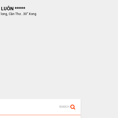
 LUÔN *****
 long, Cần Thơ...30" Xong
SEARCH