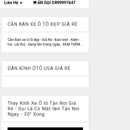
Liên Hệ
ẤN GỌI O899997647
CẦN BÁN XE Ô TÔ ĐẸP GIÁ RẺ
Cần Bán xe ô tô đẹp - Giá Rẻ - Bao test - Kiểm
tra - Lái thử - Sang tên trong ngày - XEM THÊM...
DÁN KÍNH ÔTÔ USA GIÁ RẺ
Thay Kính Xe Ô tô Tận Nơi Giá
Rẻ - Gọi Là Có Mặt làm Tận Nơi
Ngay - 30" Xong