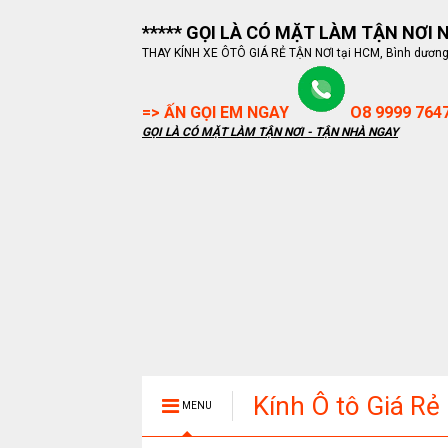
***** GỌI LÀ CÓ MẶT LÀM TẬN NƠI NG
THAY KÍNH XE ÔTÔ GIÁ RẺ TẬN NƠI tại HCM, Bình dương, B
=> ẤN GỌI EM NGAY
O8 9999 764
GỌI LÀ CÓ MẶT LÀM TẬN NƠI - TẬN NHÀ NGAY
Kính Ô tô Giá Rẻ
MENU