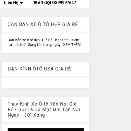
Liên Hệ
ẤN GỌI O899997647
CẦN BÁN XE Ô TÔ ĐẸP GIÁ RẺ
Cần Bán xe ô tô đẹp - Giá Rẻ - Bao test - Kiểm
tra - Lái thử - Sang tên trong ngày - XEM THÊM...
DÁN KÍNH ÔTÔ USA GIÁ RẺ
Thay Kính Xe Ô tô Tận Nơi Giá
Rẻ - Gọi Là Có Mặt làm Tận Nơi
Ngay - 30" Xong