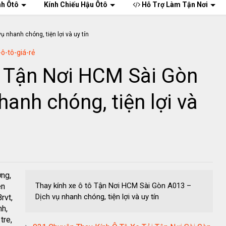
nh Ôtô
Kính Chiếu Hậu Ôtô
Hỗ Trợ Làm Tận Nơi
-ô-tô-giá-rẻ
ô Tận Nơi HCM Sài Gòn
anh chóng, tiện lợi và
ơng,
Thay kính xe ô tô Tận Nơi HCM Sài Gòn A013 –
ên
Dịch vụ nhanh chóng, tiện lợi và uy tín
rvt,
nh,
tre,