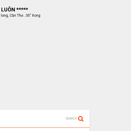
 LUÔN *****
 long, Cần Thơ...30" Xong
SEARCH