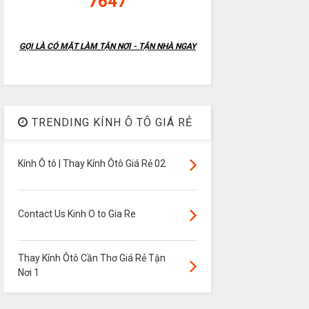
7647
GỌI LÀ CÓ MẶT LÀM TẬN NƠI - TẬN NHÀ NGAY
TRENDING KÍNH Ô TÔ GIÁ RẺ
Kính Ô tô | Thay Kính Ôtô Giá Rẻ 02
Contact Us Kinh O to Gia Re
Thay Kính Ôtô Cần Thơ Giá Rẻ Tận
Nơi 1