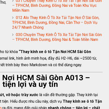
031 Chuyên Thay Kính Ô Tô Xe Tải Tận Nơi Sài Gòn
Thơ,
– TP.HCM, Bình Dương, Đồng Nai và Toàn Khu Vực
Miền Nam
012 Alo Thay Kính Ô Tô Xe Tải Tận Nơi Ở Sài Gòn,
TP.HCM, Bình Dương, Đồng Nai, Cần Thơ – Dịch Vụ
24/7 Nhanh Chóng
030 Chuyên Thay Kính Ô Tô Xe Tải Tận Nơi Sài Gòn
– TP.HCM, Bình Dương, Đồng Nai & Toàn Miền Nam
cho từ khóa
“Thay kính xe ô tô Tận Nơi HCM Sài Gòn
rnal link, hình ảnh minh họa, đầy đủ H2-H6, dài ~2500 từ,
 viết trình bày theo Markdown và có thể dùng ngay.
ận Nơi HCM Sài Gòn A013 –
tiện lợi và uy tín
nứt, vỡ hoặc trầy xước
là vấn đề thường gặp. Thay kính tại
t tiện. Hiểu được nhu cầu này, dịch vụ
Thay kính xe ô tô Tận
m
ra đời, mang đến giải pháp
nhanh chóng – tiện lợi – chất