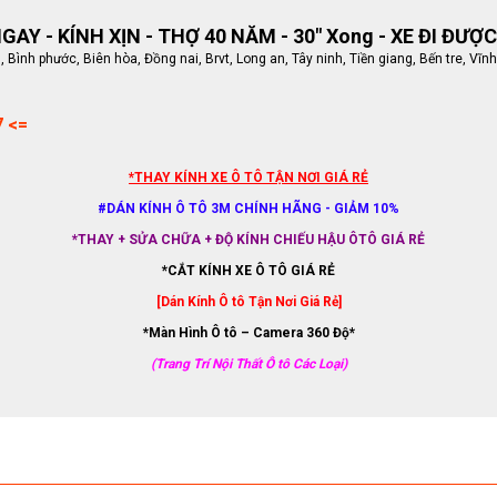
AY - KÍNH XỊN - THỢ 40 NĂM - 30" Xong - XE ĐI ĐƯỢC
ình phước, Biên hòa, Đồng nai, Brvt, Long an, Tây ninh, Tiền giang, Bến tre, Vĩnh
7 <=
*THAY KÍNH XE Ô TÔ TẬN NƠI GIÁ RẺ
#DÁN KÍNH Ô TÔ 3M CHÍNH HÃNG - GIẢM 10%
*THAY + SỬA CHỮA + ĐỘ KÍNH CHIẾU HẬU ÔTÔ GIÁ RẺ
*CẮT KÍNH XE Ô TÔ GIÁ RẺ
[Dán Kính Ô tô Tận Nơi Giá Rẻ]
*Màn Hình Ô tô – Camera 360 Độ*
(Trang Trí Nội Thất Ô tô Các Loại)