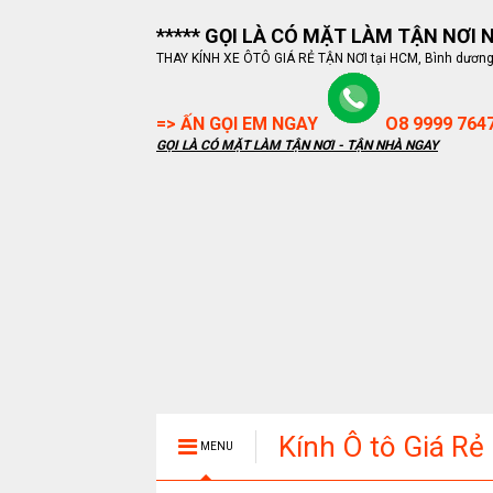
***** GỌI LÀ CÓ MẶT LÀM TẬN NƠI NG
THAY KÍNH XE ÔTÔ GIÁ RẺ TẬN NƠI tại HCM, Bình dương, B
=> ẤN GỌI EM NGAY
O8 9999 764
GỌI LÀ CÓ MẶT LÀM TẬN NƠI - TẬN NHÀ NGAY
Kính Ô tô Giá Rẻ
MENU