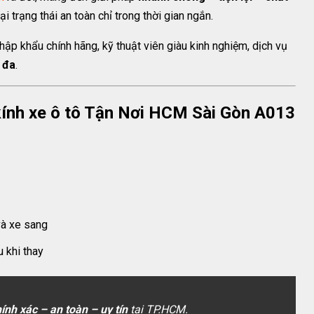
lại trạng thái an toàn chỉ trong thời gian ngắn.
hập khẩu chính hãng, kỹ thuật viên giàu kinh nghiệm, dịch vụ
 đa
.
 kính xe ô tô Tận Nơi HCM Sài Gòn A013
và xe sang
 khi thay
ính xác – an toàn – uy tín
tại TP.HCM.