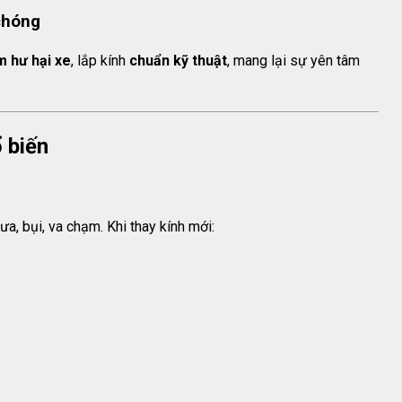
chóng
m hư hại xe
, lắp kính
chuẩn kỹ thuật
, mang lại sự yên tâm
ổ biến
ưa, bụi, va chạm. Khi thay kính mới: