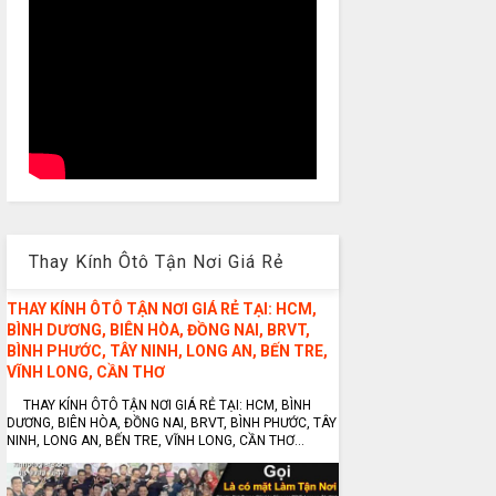
Thay Kính Ôtô Tận Nơi Giá Rẻ
THAY KÍNH ÔTÔ TẬN NƠI GIÁ RẺ TẠI: HCM,
BÌNH DƯƠNG, BIÊN HÒA, ĐỒNG NAI, BRVT,
BÌNH PHƯỚC, TÂY NINH, LONG AN, BẾN TRE,
VĨNH LONG, CẦN THƠ
THAY KÍNH ÔTÔ TẬN NƠI GIÁ RẺ TẠI: HCM, BÌNH
DƯƠNG, BIÊN HÒA, ĐỒNG NAI, BRVT, BÌNH PHƯỚC, TÂY
NINH, LONG AN, BẾN TRE, VĨNH LONG, CẦN THƠ...