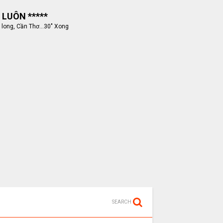
 LUÔN *****
 long, Cần Thơ...30" Xong
SEARCH