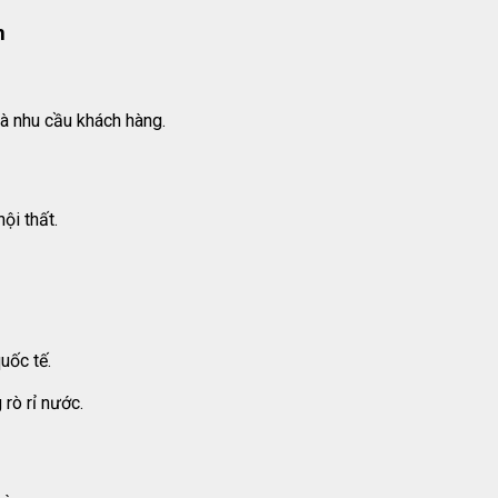
n
và nhu cầu khách hàng.
ội thất.
uốc tế.
 rò rỉ nước.