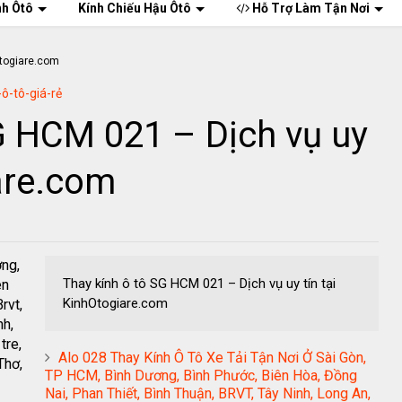
nh Ôtô
Kính Chiếu Hậu Ôtô
Hỗ Trợ Làm Tận Nơi
-ô-tô-giá-rẻ
G HCM 021 – Dịch vụ uy
iare.com
ơng,
Thay kính ô tô SG HCM 021 – Dịch vụ uy tín tại
ên
KinhOtogiare.com
rvt,
nh,
tre,
Alo 028 Thay Kính Ô Tô Xe Tải Tận Nơi Ở Sài Gòn,
Thơ,
TP HCM, Bình Dương, Bình Phước, Biên Hòa, Đồng
Nai, Phan Thiết, Bình Thuận, BRVT, Tây Ninh, Long An,