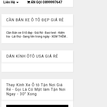
Liên Hệ
ẤN GỌI O899997647
CẦN BÁN XE Ô TÔ ĐẸP GIÁ RẺ
Cần Bán xe ô tô đẹp - Giá Rẻ - Bao test - Kiểm
tra - Lái thử - Sang tên trong ngày - XEM THÊM...
DÁN KÍNH ÔTÔ USA GIÁ RẺ
Thay Kính Xe Ô tô Tận Nơi Giá
Rẻ - Gọi Là Có Mặt làm Tận Nơi
Ngay - 30" Xong