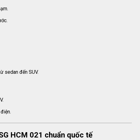
hạm.
ước.
 từ sedan đến SUV.
V.
 điện.
tô SG HCM 021 chuẩn quốc tế