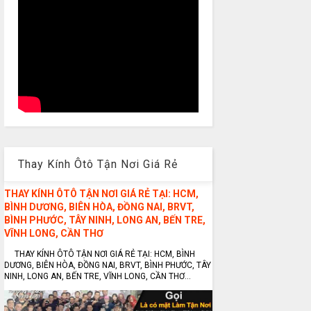
Thay Kính Ôtô Tận Nơi Giá Rẻ
THAY KÍNH ÔTÔ TẬN NƠI GIÁ RẺ TẠI: HCM,
BÌNH DƯƠNG, BIÊN HÒA, ĐỒNG NAI, BRVT,
BÌNH PHƯỚC, TÂY NINH, LONG AN, BẾN TRE,
VĨNH LONG, CẦN THƠ
THAY KÍNH ÔTÔ TẬN NƠI GIÁ RẺ TẠI: HCM, BÌNH
DƯƠNG, BIÊN HÒA, ĐỒNG NAI, BRVT, BÌNH PHƯỚC, TÂY
NINH, LONG AN, BẾN TRE, VĨNH LONG, CẦN THƠ...