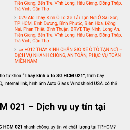
Tiền Giang, Bến Tre, Vĩnh Long, Hậu Giang, Đồng Tháp,
Trà Vinh, Cần Thơ
029 Alo Thay Kính Ô Tô Xe Tải Tận Nơi Ở Sài Gòn,
TP HCM, Bình Dương, Bình Phước, Biên Hòa, Đồng
Nai, Phan Thiết, Bình Thuận, BRVT, Tây Ninh, Long An,
Tiền Giang, Bến Tre, Vĩnh Long, Hậu Giang, Đồng Tháp,
Trà Vinh, Cần Thơ
🚗 +012 THAY KÍNH CHẮN GIÓ XE Ô TÔ TẬN NƠI –
DỊCH VỤ NHANH CHÓNG, AN TOÀN, PHỤC VỤ TOÀN
MIỀN NAM
cho từ khóa
“Thay kính ô tô SG HCM 021”
, trình bày
 internal link, hình ảnh Auto Glass Windshield USA, có thể
 021 – Dịch vụ uy tín tại
SG HCM 021
nhanh chóng, uy tín và chất lượng tại TP.HCM?