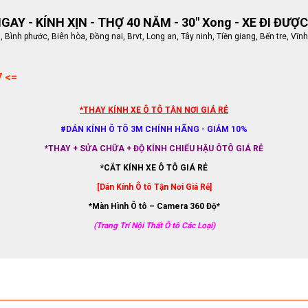
AY - KÍNH XỊN - THỢ 40 NĂM - 30" Xong - XE ĐI ĐƯỢC
ình phước, Biên hòa, Đồng nai, Brvt, Long an, Tây ninh, Tiền giang, Bến tre, Vĩnh
7 <=
*THAY KÍNH XE Ô TÔ TẬN NƠI GIÁ RẺ
#DÁN KÍNH Ô TÔ 3M CHÍNH HÃNG - GIẢM 10%
*THAY + SỬA CHỮA + ĐỘ KÍNH CHIẾU HẬU ÔTÔ GIÁ RẺ
*CẮT KÍNH XE Ô TÔ GIÁ RẺ
[Dán Kính Ô tô Tận Nơi Giá Rẻ]
*Màn Hình Ô tô – Camera 360 Độ*
(Trang Trí Nội Thất Ô tô Các Loại)