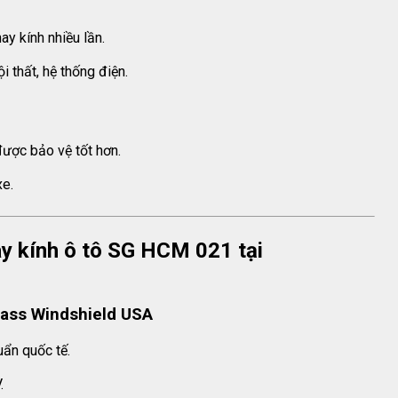
ay kính nhiều lần.
 thất, hệ thống điện.
được bảo vệ tốt hơn.
xe.
ay kính ô tô SG HCM 021 tại
lass Windshield USA
uẩn quốc tế.
.