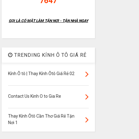
7647
GỌI LÀ CÓ MẶT LÀM TẬN NƠI - TẬN NHÀ NGAY
TRENDING KÍNH Ô TÔ GIÁ RẺ
Kính Ô tô | Thay Kính Ôtô Giá Rẻ 02
Contact Us Kinh O to Gia Re
Thay Kính Ôtô Cần Thơ Giá Rẻ Tận
Nơi 1