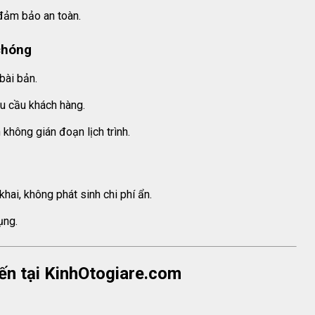
đảm bảo an toàn.
chóng
bài bản.
êu cầu khách hàng.
 không gián đoạn lịch trình.
hai, không phát sinh chi phí ẩn.
ụng.
iến tại KinhOtogiare.com