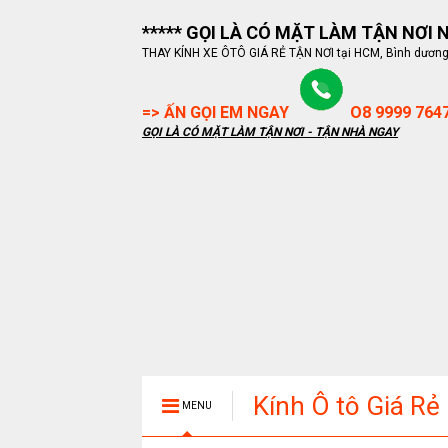
***** GỌI LÀ CÓ MẶT LÀM TẬN NƠI NG
THAY KÍNH XE ÔTÔ GIÁ RẺ TẬN NƠI tại HCM, Bình dương, B
=> ẤN GỌI EM NGAY
O8 9999 764
GỌI LÀ CÓ MẶT LÀM TẬN NƠI - TẬN NHÀ NGAY
Kính Ô tô Giá Rẻ
MENU