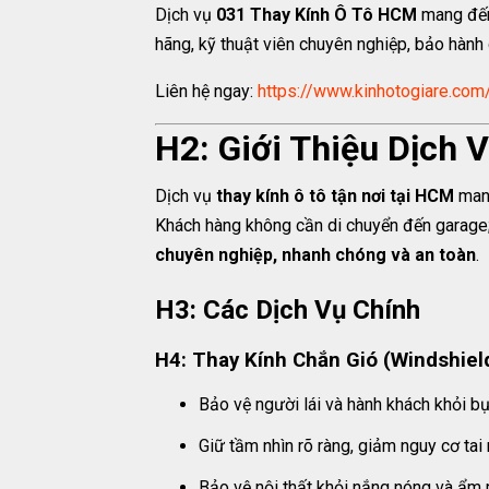
Dịch vụ
031 Thay Kính Ô Tô HCM
mang đến
hãng, kỹ thuật viên chuyên nghiệp, bảo hành
Liên hệ ngay:
https://www.kinhotogiare.com
H2: Giới Thiệu Dịch 
Dịch vụ
thay kính ô tô tận nơi tại HCM
mang 
Khách hàng không cần di chuyển đến garage; 
chuyên nghiệp, nhanh chóng và an toàn
.
H3: Các Dịch Vụ Chính
H4: Thay Kính Chắn Gió (Windshie
Bảo vệ người lái và hành khách khỏi bụi
Giữ tầm nhìn rõ ràng, giảm nguy cơ tai 
Bảo vệ nội thất khỏi nắng nóng và ẩm