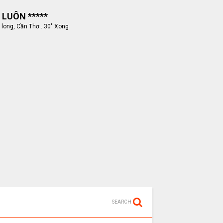
 LUÔN *****
 long, Cần Thơ...30" Xong
SEARCH