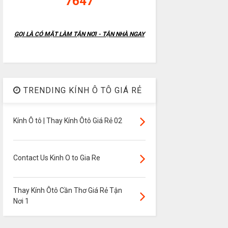
7647
GỌI LÀ CÓ MẶT LÀM TẬN NƠI - TẬN NHÀ NGAY
TRENDING KÍNH Ô TÔ GIÁ RẺ
Kính Ô tô | Thay Kính Ôtô Giá Rẻ 02
Contact Us Kinh O to Gia Re
Thay Kính Ôtô Cần Thơ Giá Rẻ Tận
Nơi 1