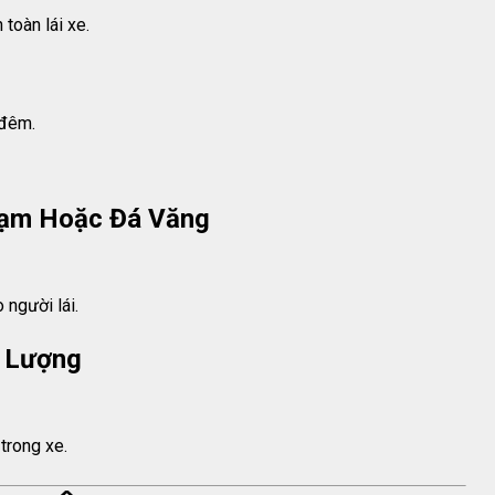
toàn lái xe.
 đêm.
hạm Hoặc Đá Văng
 người lái.
t Lượng
trong xe.