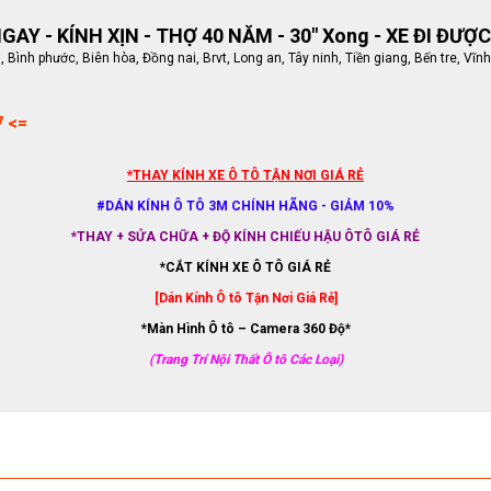
AY - KÍNH XỊN - THỢ 40 NĂM - 30" Xong - XE ĐI ĐƯỢC
ình phước, Biên hòa, Đồng nai, Brvt, Long an, Tây ninh, Tiền giang, Bến tre, Vĩnh
7 <=
*THAY KÍNH XE Ô TÔ TẬN NƠI GIÁ RẺ
#DÁN KÍNH Ô TÔ 3M CHÍNH HÃNG - GIẢM 10%
*THAY + SỬA CHỮA + ĐỘ KÍNH CHIẾU HẬU ÔTÔ GIÁ RẺ
*CẮT KÍNH XE Ô TÔ GIÁ RẺ
[Dán Kính Ô tô Tận Nơi Giá Rẻ]
*Màn Hình Ô tô – Camera 360 Độ*
(Trang Trí Nội Thất Ô tô Các Loại)