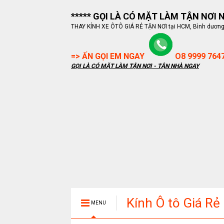
***** GỌI LÀ CÓ MẶT LÀM TẬN NƠI NG
THAY KÍNH XE ÔTÔ GIÁ RẺ TẬN NƠI tại HCM, Bình dương, B
=> ẤN GỌI EM NGAY
O8 9999 764
GỌI LÀ CÓ MẶT LÀM TẬN NƠI - TẬN NHÀ NGAY
Kính Ô tô Giá Rẻ
MENU