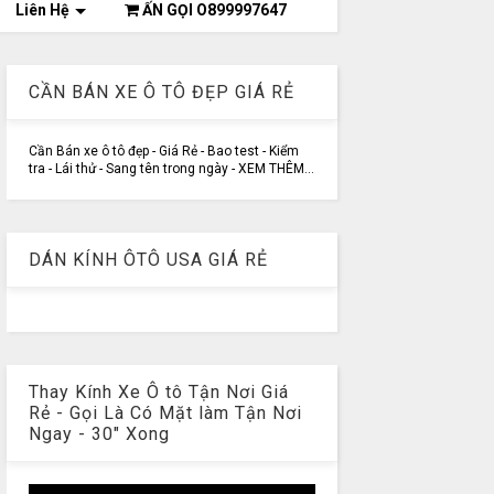
Liên Hệ
ẤN GỌI O899997647
CẦN BÁN XE Ô TÔ ĐẸP GIÁ RẺ
Cần Bán xe ô tô đẹp - Giá Rẻ - Bao test - Kiểm
tra - Lái thử - Sang tên trong ngày - XEM THÊM...
DÁN KÍNH ÔTÔ USA GIÁ RẺ
Thay Kính Xe Ô tô Tận Nơi Giá
Rẻ - Gọi Là Có Mặt làm Tận Nơi
Ngay - 30" Xong