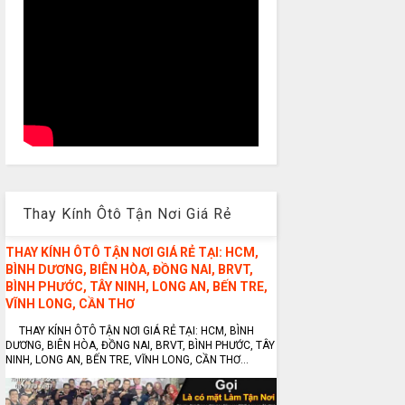
Thay Kính Ôtô Tận Nơi Giá Rẻ
THAY KÍNH ÔTÔ TẬN NƠI GIÁ RẺ TẠI: HCM,
BÌNH DƯƠNG, BIÊN HÒA, ĐỒNG NAI, BRVT,
BÌNH PHƯỚC, TÂY NINH, LONG AN, BẾN TRE,
VĨNH LONG, CẦN THƠ
THAY KÍNH ÔTÔ TẬN NƠI GIÁ RẺ TẠI: HCM, BÌNH
DƯƠNG, BIÊN HÒA, ĐỒNG NAI, BRVT, BÌNH PHƯỚC, TÂY
NINH, LONG AN, BẾN TRE, VĨNH LONG, CẦN THƠ...