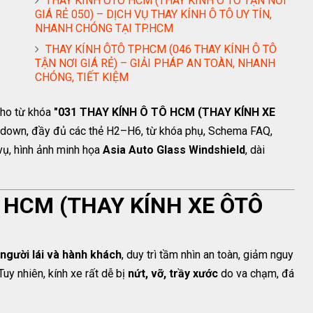
THAY KÍNH ÔTÔ HCM (THAY KÍNH Ô TÔ TẬN NƠI
GIÁ RẺ 050) – DỊCH VỤ THAY KÍNH Ô TÔ UY TÍN,
NHANH CHÓNG TẠI TP.HCM
THAY KÍNH ÔTÔ TPHCM (046 THAY KÍNH Ô TÔ
TẬN NƠI GIÁ RẺ) – GIẢI PHÁP AN TOÀN, NHANH
CHÓNG, TIẾT KIỆM
cho từ khóa
"031 THAY KÍNH Ô TÔ HCM (THAY KÍNH XE
rkdown, đầy đủ các thẻ H2–H6, từ khóa phụ, Schema FAQ,
ch vụ, hình ảnh minh họa
Asia Auto Glass Windshield
, dài
Ô HCM (THAY KÍNH XE ÔTÔ
người lái và hành khách
, duy trì tầm nhìn an toàn, giảm nguy
uy nhiên, kính xe rất dễ bị
nứt, vỡ, trầy xước
do va chạm, đá