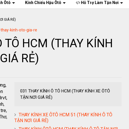
nh Ôtô
Kính Chiếu Hậu Ôtô
Hỗ Trợ Làm Tận Nơi
thay-kinh-oto-gia-re
Ô TÔ HCM (THAY KÍNH
GIÁ RẺ)
ơng,
031 THAY KÍNH Ô TÔ HCM (THAY KÍNH XE ÔTÔ
ên
TẬN NƠI GIÁ RẺ)
rvt,
nh,
tre,
THAY KÍNH XE ÔTÔ HCM 51 (THAY KÍNH Ô TÔ
Thơ,
TẬN NƠI GIÁ RẺ)