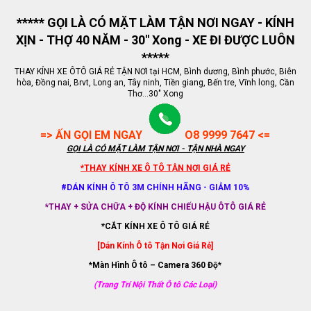
***** GỌI LÀ CÓ MẶT LÀM TẬN NƠI NGAY - KÍNH
XỊN - THỢ 40 NĂM - 30" Xong - XE ĐI ĐƯỢC LUÔN
*****
THAY KÍNH XE ÔTÔ GIÁ RẺ TẬN NƠI tại HCM, Bình dương, Bình phước, Biên
hòa, Đồng nai, Brvt, Long an, Tây ninh, Tiền giang, Bến tre, Vĩnh long, Cần
Thơ...30" Xong
=> ẤN GỌI EM NGAY
O8 9999 7647 <=
GỌI LÀ CÓ MẶT LÀM TẬN NƠI - TẬN NHÀ NGAY
*THAY KÍNH XE Ô TÔ TẬN NƠI GIÁ RẺ
#DÁN KÍNH Ô TÔ 3M CHÍNH HÃNG - GIẢM 10%
*THAY + SỬA CHỮA + ĐỘ KÍNH CHIẾU HẬU ÔTÔ GIÁ RẺ
*CẮT KÍNH XE Ô TÔ GIÁ RẺ
[Dán Kính Ô tô Tận Nơi Giá Rẻ]
*Màn Hình Ô tô – Camera 360 Độ*
(Trang Trí Nội Thất Ô tô Các Loại)