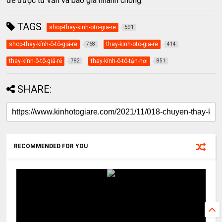
để được tư vấn và báo giá nhanh chóng.
TAGS
shop-thay-kinh-oto-gia-re
591
shop-thay-kính-ô-tô-giá-re
thay-kinh-oto-gia-re
768
414
thay-kính-ô-tô-giá-rẻ
thay-kính-ô-tô-tận-nơi
782
851
SHARE:
RECOMMENDED FOR YOU