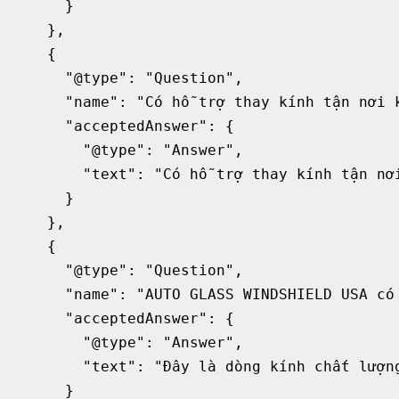
      }

    },

    {

      "@type": "Question",

      "name": "Có hỗ trợ thay kính tận nơi k
      "acceptedAnswer": {

        "@type": "Answer",

        "text": "Có hỗ trợ thay kính tận nơ
      }

    },

    {

      "@type": "Question",

      "name": "AUTO GLASS WINDSHIELD USA có 
      "acceptedAnswer": {

        "@type": "Answer",

        "text": "Đây là dòng kính chất lượn
      }
