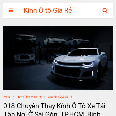
Kính Ô tô Giá Rẻ
Home
thay-kính-ô-tô-tận-nơi
thay-kính-ô-tô-giá-rẻ
018 Chuyên Thay Kính Ô Tô Xe Tải
Tận Nơi Ở Sài Gòn, TP.HCM, Bình