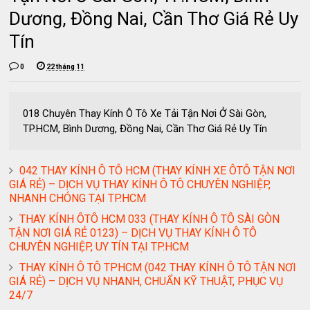
Dương, Đồng Nai, Cần Thơ Giá Rẻ Uy
Tín
0
22 tháng 11
018 Chuyên Thay Kính Ô Tô Xe Tải Tận Nơi Ở Sài Gòn,
TP.HCM, Bình Dương, Đồng Nai, Cần Thơ Giá Rẻ Uy Tín
042 THAY KÍNH Ô TÔ HCM (THAY KÍNH XE ÔTÔ TẬN NƠI
GIÁ RẺ) – DỊCH VỤ THAY KÍNH Ô TÔ CHUYÊN NGHIỆP,
NHANH CHÓNG TẠI TP.HCM
THAY KÍNH ÔTÔ HCM 033 (THAY KÍNH Ô TÔ SÀI GÒN
TẬN NƠI GIÁ RẺ 0123) – DỊCH VỤ THAY KÍNH Ô TÔ
CHUYÊN NGHIỆP, UY TÍN TẠI TP.HCM
THAY KÍNH Ô TÔ TPHCM (042 THAY KÍNH Ô TÔ TẬN NƠI
GIÁ RẺ) – DỊCH VỤ NHANH, CHUẨN KỸ THUẬT, PHỤC VỤ
24/7