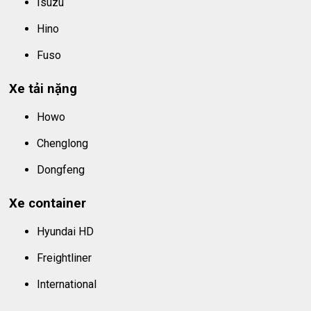
Isuzu
Hino
Fuso
Xe tải nặng
Howo
Chenglong
Dongfeng
Xe container
Hyundai HD
Freightliner
International